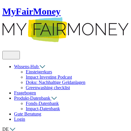
MyFairMoney
Wissens-Hub
Einsteigerkurs
Impact Investing Podcast
Doku: Nachhaltige Geldanlagen
Greenwashing checklist
Fragebogen
Produkt-Datenbank
Fonds-Datenbank
Impact-Datenbank
Gute Beratung
Login
DE