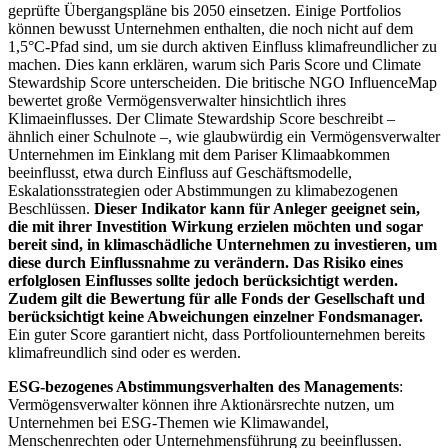
geprüfte Übergangspläne bis 2050 einsetzen. Einige Portfolios
können bewusst Unternehmen enthalten, die noch nicht auf dem
1,5°C-Pfad sind, um sie durch aktiven Einfluss klimafreundlicher zu
machen. Dies kann erklären, warum sich Paris Score und Climate
Stewardship Score unterscheiden. Die britische NGO InfluenceMap
bewertet große Vermögensverwalter hinsichtlich ihres
Klimaeinflusses. Der Climate Stewardship Score beschreibt –
ähnlich einer Schulnote –, wie glaubwürdig ein Vermögensverwalter
Unternehmen im Einklang mit dem Pariser Klimaabkommen
beeinflusst, etwa durch Einfluss auf Geschäftsmodelle,
Eskalationsstrategien oder Abstimmungen zu klimabezogenen
Beschlüssen.
Dieser Indikator kann für Anleger geeignet sein,
die mit ihrer Investition Wirkung erzielen möchten und sogar
bereit sind, in klimaschädliche Unternehmen zu investieren, um
diese durch Einflussnahme zu verändern. Das Risiko eines
erfolglosen Einflusses sollte jedoch berücksichtigt werden.
Zudem gilt die Bewertung für alle Fonds der Gesellschaft und
berücksichtigt keine Abweichungen einzelner Fondsmanager.
Ein guter Score garantiert nicht, dass Portfoliounternehmen bereits
klimafreundlich sind oder es werden.
ESG-bezogenes Abstimmungsverhalten des Managements
:
Vermögensverwalter können ihre Aktionärsrechte nutzen, um
Unternehmen bei ESG-Themen wie Klimawandel,
Menschenrechten oder Unternehmensführung zu beeinflussen.