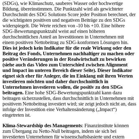
(SDGs), wie Klimaschutz, sauberes Wasser oder hochwertige
Bildung, übereinstimmen. Die Punktzahl wird als gewichteter
Durchschnitt des SDG Solutions Score jeder Position berechnet, der
die wichtigsten positiven und negativen Beiträge zu den SDGs
widerspiegelt. Die Werte reichen von -10 bis +10. Eine höhere
SDG-Bewertungspunktzahl weist auf einen höheren
durchschnittlichen Anteil an Investitionen in Unternehmen mit
einem positiven Nettobeitrag zu SDG-konformen Lösungen hin.
Dies ist jedoch kein Indikator für die reale Wirkung oder den
Beitrag des Fonds, Unternehmen nachhaltiger zu machen oder
positive Veränderungen in der Realwirtschaft zu bewirken
(siehe auch das Video zum Unterschied zwischen Alignment
und Impact im unteren Bereich dieser Seite). Dieser Indikator
eignet sich eher für Anleger, die im Einklang mit ihren Werten
investieren möchten und daher durchschnittlich in
Unternehmen investieren wollen, die positiv zu den SDGs
beitragen.
Eine hohe SDG-Bewertungspunktzahl kann dazu
beitragen sicherzustellen, dass durchschnittlich in Unternehmen mit
positivem Nettobeitrag investiert wird; sie zeigt jedoch nicht an, dass
infolge der Investition eine Verhaltensänderung („Impact“)
eingetreten ist.
Klima-Stewardship des Managements
: Finanzinstitute können
zum Übergang zu Netto-Null beitragen, indem sie sich bei
investierten Unternehmen für wissenschaftsbasierte und extern