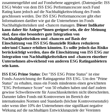
zusammengeführt und auf Fondsebene aggregiert. (Datenquelle: ISS
ESG) Weder von dem ISS ESG Performancescore noch Fund
Rating kann jedoch auf die Nachhaltigkeitswirkung des Fonds
geschlossen werden. Der ISS ESG Performancescore gibt eher
Informationen darüber wie gut die Unternehmen im Fonds
Nachhaltigkeitsrisiken und -chancen managen.
Dieser Indikator
kann daher für Anleger*innen geeignet sein, die der Meinung
sind, dass eine besonders gute Integration von
Nachhaltigkeitsrisiken und -chancen auf Basis der
Einschätzung von ISS ESG finanzielle Risiken reduzieren
oder/und Chance erhöhen könnten. Es sollte jedoch das Risiko
berücksichtigt werden, dass die Einschätzung von ISS ESG zur
Integration von Nachhaltigkeitsrisiken und -chancen einzelner
Unternehmen abweichend von anderen ESG Ratinganbietern
sein kann.
ISS ESG Prime Status
: Der "ISS ESG Prime Status" ist eine
Fonds-Auszeichnung der Ratingagentur ISS ESG. Um den "Prime
Status" zu erhalten, muss ein Fonds mindestens einen gewichteten
"ESG Performance Score" von 50 erhalten haben und darf zudem
gewisse Schwellenwerte für Ausschlusskriterien nicht überschreiten.
Darunter fallen Fonds mit Kontroversen im Bereich der
internationalen Normen und Standards (höchste Kontroversenstufe)
oder wenn über 10% der Unternehmen eine signifikant negative
Wirkung auf die nachhaltigen Entwicklungsziele der Vereinten