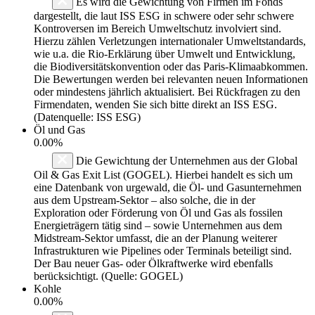
Es wird die Gewichtung von Firmen im Fonds
dargestellt, die laut ISS ESG in schwere oder sehr schwere
Kontroversen im Bereich Umweltschutz involviert sind.
Hierzu zählen Verletzungen internationaler Umweltstandards,
wie u.a. die Rio-Erklärung über Umwelt und Entwicklung,
die Biodiversitätskonvention oder das Paris-Klimaabkommen.
Die Bewertungen werden bei relevanten neuen Informationen
oder mindestens jährlich aktualisiert. Bei Rückfragen zu den
Firmendaten, wenden Sie sich bitte direkt an ISS ESG.
(Datenquelle: ISS ESG)
Öl und Gas
0.00%
Die Gewichtung der Unternehmen aus der Global
Oil & Gas Exit List (GOGEL). Hierbei handelt es sich um
eine Datenbank von urgewald, die Öl- und Gasunternehmen
aus dem Upstream-Sektor – also solche, die in der
Exploration oder Förderung von Öl und Gas als fossilen
Energieträgern tätig sind – sowie Unternehmen aus dem
Midstream-Sektor umfasst, die an der Planung weiterer
Infrastrukturen wie Pipelines oder Terminals beteiligt sind.
Der Bau neuer Gas- oder Ölkraftwerke wird ebenfalls
berücksichtigt. (Quelle: GOGEL)
Kohle
0.00%