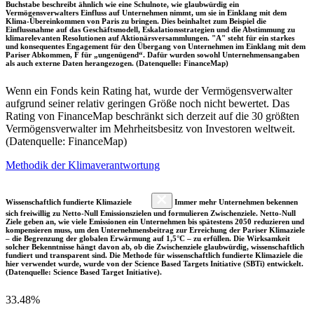
Buchstabe beschreibt ähnlich wie eine Schulnote, wie glaubwürdig ein
Vermögensverwalters Einfluss auf Unternehmen nimmt, um sie in Einklang mit dem
Klima-Übereinkommen von Paris zu bringen. Dies beinhaltet zum Beispiel die
Einflussnahme auf das Geschäftsmodell, Eskalationsstrategien und die Abstimmung zu
klimarelevanten Resolutionen auf Aktionärsversammlungen. "A" steht für ein starkes
und konsequentes Engagement für den Übergang von Unternehmen im Einklang mit dem
Pariser Abkommen, F für „ungenügend“. Dafür wurden sowohl Unternehmensangaben
als auch externe Daten herangezogen. (Datenquelle: FinanceMap)
Wenn ein Fonds kein Rating hat, wurde der Vermögensverwalter
aufgrund seiner relativ geringen Größe noch nicht bewertet. Das
Rating von FinanceMap beschränkt sich derzeit auf die 30 größten
Vermögensverwalter im Mehrheitsbesitz von Investoren weltweit.
(Datenquelle: FinanceMap)
Methodik der Klimaverantwortung
Wissenschaftlich fundierte Klimaziele
Immer mehr Unternehmen bekennen
sich freiwillig zu Netto-Null Emissionszielen und formulieren Zwischenziele. Netto-Null
Ziele geben an, wie viele Emissionen ein Unternehmen bis spätestens 2050 reduzieren und
kompensieren muss, um den Unternehmensbeitrag zur Erreichung der Pariser Klimaziele
– die Begrenzung der globalen Erwärmung auf 1,5°C – zu erfüllen. Die Wirksamkeit
solcher Bekenntnisse hängt davon ab, ob die Zwischenziele glaubwürdig, wissenschaftlich
fundiert und transparent sind. Die Methode für wissenschaftlich fundierte Klimaziele die
hier verwendet wurde, wurde von der Science Based Targets Initiative (SBTi) entwickelt.
(Datenquelle: Science Based Target Initiative).
33.48%