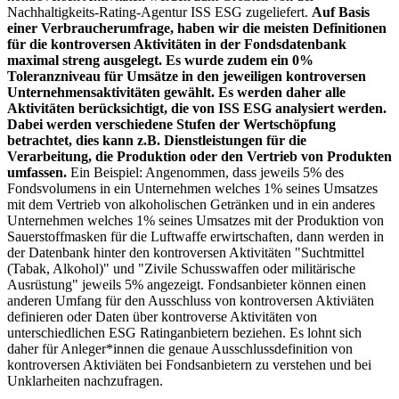
Nachhaltigkeits-Rating-Agentur ISS ESG zugeliefert.
Auf Basis
einer Verbraucherumfrage, haben wir die meisten Definitionen
für die kontroversen Aktivitäten in der Fondsdatenbank
maximal streng ausgelegt. Es wurde zudem ein 0%
Toleranzniveau für Umsätze in den jeweiligen kontroversen
Unternehmensaktivitäten gewählt. Es werden daher alle
Aktivitäten berücksichtigt, die von ISS ESG analysiert werden.
Dabei werden verschiedene Stufen der Wertschöpfung
betrachtet, dies kann z.B. Dienstleistungen für die
Verarbeitung, die Produktion oder den Vertrieb von Produkten
umfassen.
Ein Beispiel: Angenommen, dass jeweils 5% des
Fondsvolumens in ein Unternehmen welches 1% seines Umsatzes
mit dem Vertrieb von alkoholischen Getränken und in ein anderes
Unternehmen welches 1% seines Umsatzes mit der Produktion von
Sauerstoffmasken für die Luftwaffe erwirtschaften, dann werden in
der Datenbank hinter den kontroversen Aktivitäten "Suchtmittel
(Tabak, Alkohol)" und "Zivile Schusswaffen oder militärische
Ausrüstung" jeweils 5% angezeigt. Fondsanbieter können einen
anderen Umfang für den Ausschluss von kontroversen Aktiviäten
definieren oder Daten über kontroverse Aktivitäten von
unterschiedlichen ESG Ratinganbietern beziehen. Es lohnt sich
daher für Anleger*innen die genaue Ausschlussdefinition von
kontroversen Aktiviäten bei Fondsanbietern zu verstehen und bei
Unklarheiten nachzufragen.