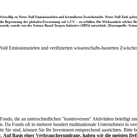
iwillig zu Netto-Null Emissionszielen und formulieren Zwischenziele. Netto-Null Ziele geben
ie Begrenzung der globalen Erwärmung auf 1,5°C – zu erfüllen. Die Wirksamkeit solcher Beke
wurde, wurde von der Science Based Targets Initiative (SBTi) entwickelt. (Datenquelle: Scienc
ull Emissionszielen und verifizierten wissenschafts-basierten Zwische
onds, die an unterschiedlichen "kontroversen" Aktivitäten beteiligt sind
sen. Da Fonds oft in mehrere hundert multinationale Unternehmen in ver
 für Sie sind, können Sie Ihr Investment entsprechend ausrichten. Bitt
t.
Auf Basis einer Verbraucherumfrage, haben wir die meisten Defin