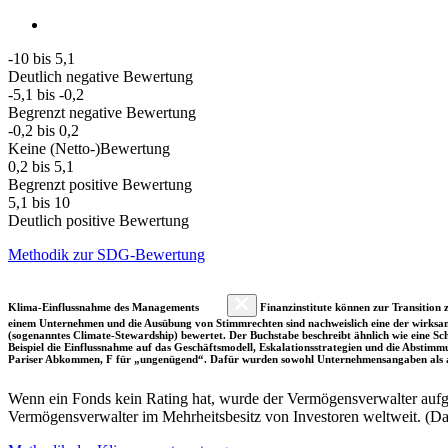
-10 bis 5,1
Deutlich negative Bewertung
-5,1 bis -0,2
Begrenzt negative Bewertung
-0,2 bis 0,2
Keine (Netto-)Bewertung
0,2 bis 5,1
Begrenzt positive Bewertung
5,1 bis 10
Deutlich positive Bewertung
Methodik zur SDG-Bewertung
Klima-Einflussnahme des Managements
Finanzinstitute können zur Transition z
einem Unternehmen und die Ausübung von Stimmrechten sind nachweislich eine der wirksam
(sogenanntes Climate-Stewardship) bewertet. Der Buchstabe beschreibt ähnlich wie eine S
Beispiel die Einflussnahme auf das Geschäftsmodell, Eskalationsstrategien und die Abst
Pariser Abkommen, F für „ungenügend“. Dafür wurden sowohl Unternehmensangaben als a
Wenn ein Fonds kein Rating hat, wurde der Vermögensverwalter aufgru
Vermögensverwalter im Mehrheitsbesitz von Investoren weltweit. (D