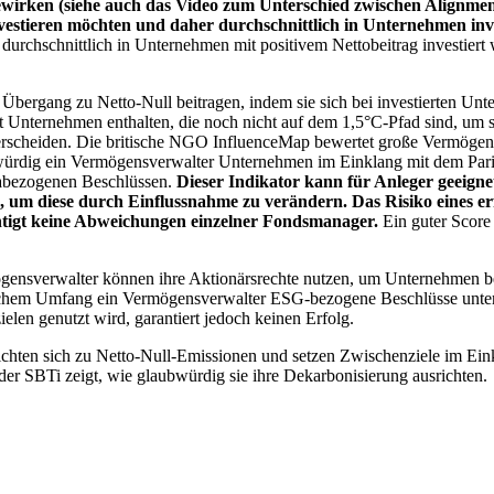
wirken (siehe auch das Video zum Unterschied zwischen Alignment
nvestieren möchten und daher durchschnittlich in Unternehmen inve
chschnittlich in Unternehmen mit positivem Nettobeitrag investiert wird
 Übergang zu Netto-Null beitragen, indem sie sich bei investierten Unt
 Unternehmen enthalten, die noch nicht auf dem 1,5°C-Pfad sind, um s
erscheiden. Die britische NGO InfluenceMap bewertet große Vermögensv
ubwürdig ein Vermögensverwalter Unternehmen im Einklang mit dem Pari
mabezogenen Beschlüssen.
Dieser Indikator kann für Anleger geeignet
n, um diese durch Einflussnahme zu verändern. Das Risiko eines er
ichtigt keine Abweichungen einzelner Fondsmanager.
Ein guter Score 
gensverwalter können ihre Aktionärsrechte nutzen, um Unternehmen
lchem Umfang ein Vermögensverwalter ESG-bezogene Beschlüsse unterstü
elen genutzt wird, garantiert jedoch keinen Erfolg.
chten sich zu Netto-Null-Emissionen und setzen Zwischenziele im Eink
der SBTi zeigt, wie glaubwürdig sie ihre Dekarbonisierung ausrichten.