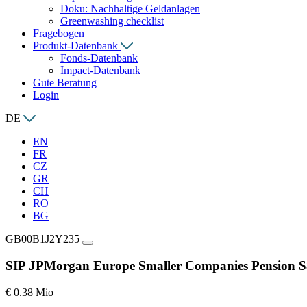
Doku: Nachhaltige Geldanlagen
Greenwashing checklist
Fragebogen
Produkt-Datenbank
Fonds-Datenbank
Impact-Datenbank
Gute Beratung
Login
DE
EN
FR
CZ
GR
CH
RO
BG
GB00B1J2Y235
SIP JPMorgan Europe Smaller Companies Pension S
€ 0.38 Mio