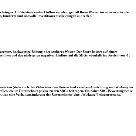
 bringen. Ob Sie einen realen Einfluss erzielen, gemäß Ihren Werten investieren oder die
, fundierte und sinnvolle Investitionsentscheidungen zu treffen.
aschutz, hochwertige Bildung oder sauberes Wasser. Der Score basiert auf einem
tiven und den niedrigsten negativen Einfluss auf die SDGs, ebenfalls im Bereich von -10
 bewirken (siehe auch das Video über den Unterschied zwischen Ausrichtung und Wirkung im
 wollen, die im Durchschnitt positiv zu den SDGs beitragen. Ein hoher SDG-Bewertungsscore
vestition eine Verhaltensänderung der Unternehmen (eine „Wirkung“) eingetreten ist.