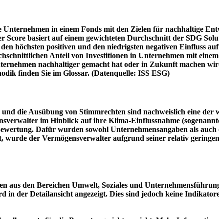
e Unternehmen in einem Fonds mit den Zielen für nachhaltige En
er Score basiert auf einem gewichteten Durchschnitt der SDG Solu
n höchsten positiven und den niedrigsten negativen Einfluss auf 
schnittlichen Anteil von Investitionen in Unternehmen mit einem n
 Unternehmen nachhaltiger gemacht hat oder in Zukunft machen 
hodik finden Sie im Glossar. (Datenquelle: ISS ESG)
und die Ausübung von Stimmrechten sind nachweislich eine der w
sverwalter im Hinblick auf ihre Klima-Einflussnahme (sogenanntes
ie Bewertung. Dafür wurden sowohl Unternehmensangaben als auch e
t, wurde der Vermögensverwalter aufgrund seiner relativ geringe
n aus den Bereichen Umwelt, Soziales und Unternehmensführung mi
d in der Detailansicht angezeigt. Dies sind jedoch keine Indikat