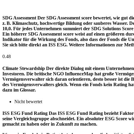
SDG Assessment
Der SDG Assessment score bewertet, wie gut di
z. B. Klimaschutz, hochwertige Bildung oder sauberes Wasser. D
10,0. Für jedes Unternehmen summiert der SDG Solutions Score de
Ein höherer SDG Assessment score weist auf einen größeren durch
Indikator für die Wirkung des Fonds, also dass der Fonds die
Sie sich bitte direkt an ISS ESG. Weitere Informationen zur Met
0.48
Climate Stewardship
Der direkte Dialog mit einem Unternehmen 
Investoren. Die britische NGO InfluenceMap hat große Vermögen
Vermögensverwalter sich daran orientieren, desto besser ist d
des Vermögensverwalters gleich. Wenn ein Fonds kein Rating ha
dazu im Glossar.
Nicht bewertet
ISS ESG Fund Rating
Das ISS ESG Fund Rating bezieht Faktore
seine Vergleichsgruppe abschneidet. Ein absoluter ESG Score wir
gemacht zu haben oder in Zukunft zu machen.