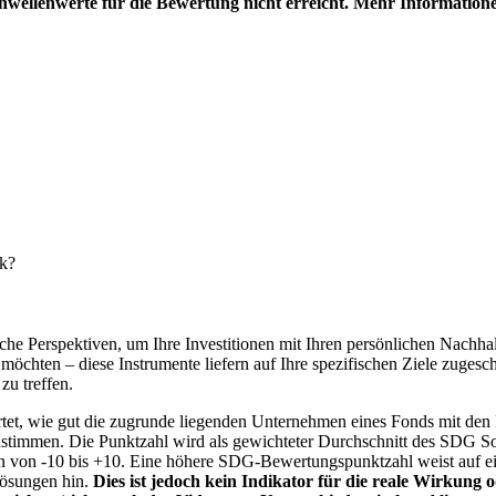
hwellenwerte für die Bewertung nicht erreicht. Mehr Information
nk?
e Perspektiven, um Ihre Investitionen mit Ihren persönlichen Nachhalt
chten – diese Instrumente liefern auf Ihre spezifischen Ziele zugesch
zu treffen.
t, wie gut die zugrunde liegenden Unternehmen eines Fonds mit den 
timmen. Die Punktzahl wird als gewichteter Durchschnitt des SDG Solut
n von -10 bis +10. Eine höhere SDG-Bewertungspunktzahl weist auf eine
Lösungen hin.
Dies ist jedoch kein Indikator für die reale Wirkung