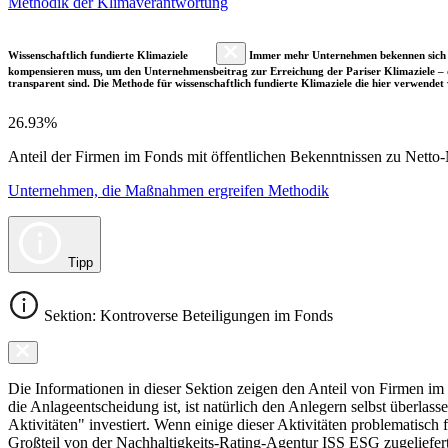
Methodik der Klimaverantwortung
Wissenschaftlich fundierte Klimaziele
Immer mehr Unternehmen bekennen sich fre
kompensieren muss, um den Unternehmensbeitrag zur Erreichung der Pariser Klimaziele – d
transparent sind. Die Methode für wissenschaftlich fundierte Klimaziele die hier verwendet 
26.93%
Anteil der Firmen im Fonds mit öffentlichen Bekenntnissen zu Netto-N
Unternehmen, die Maßnahmen ergreifen Methodik
Tipp
Sektion: Kontroverse Beteiligungen im Fonds
Die Informationen in dieser Sektion zeigen den Anteil von Firmen im F
die Anlageentscheidung ist, ist natürlich den Anlegern selbst überlas
Aktivitäten" investiert. Wenn einige dieser Aktivitäten problematisch
Großteil von der Nachhaltigkeits-Rating-Agentur ISS ESG zugeliefer