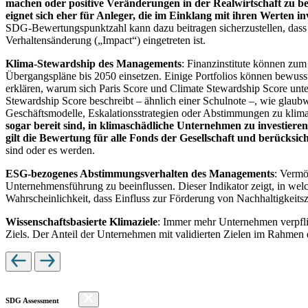
machen oder positive Veränderungen in der Realwirtschaft zu be
eignet sich eher für Anleger, die im Einklang mit ihren Werten i
SDG-Bewertungspunktzahl kann dazu beitragen sicherzustellen, dass dur
Verhaltensänderung („Impact“) eingetreten ist.
Klima-Stewardship des Managements
: Finanzinstitute können zum
Übergangspläne bis 2050 einsetzen. Einige Portfolios können bewusst
erklären, warum sich Paris Score und Climate Stewardship Score unt
Stewardship Score beschreibt – ähnlich einer Schulnote –, wie gla
Geschäftsmodelle, Eskalationsstrategien oder Abstimmungen zu kli
sogar bereit sind, in klimaschädliche Unternehmen zu investiere
gilt die Bewertung für alle Fonds der Gesellschaft und berücks
sind oder es werden.
ESG-bezogenes Abstimmungsverhalten des Managements
: Vermö
Unternehmensführung zu beeinflussen. Dieser Indikator zeigt, in we
Wahrscheinlichkeit, dass Einfluss zur Förderung von Nachhaltigkeitszi
Wissenschaftsbasierte Klimaziele
: Immer mehr Unternehmen verpfli
Ziels. Der Anteil der Unternehmen mit validierten Zielen im Rahmen 
SDG Assessment