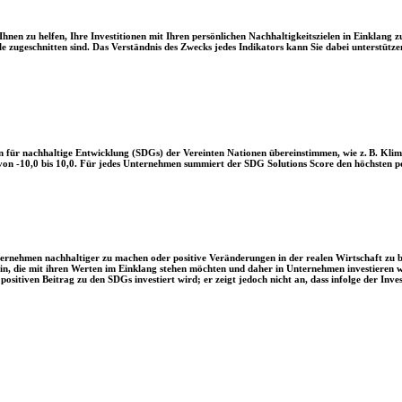
en zu helfen, Ihre Investitionen mit Ihren persönlichen Nachhaltigkeitszielen in Einklang zu
le zugeschnitten sind. Das Verständnis des Zwecks jedes Indikators kann Sie dabei unterstützen
 für nachhaltige Entwicklung (SDGs) der Vereinten Nationen übereinstimmen, wie z. B. Klim
n -10,0 bis 10,0. Für jedes Unternehmen summiert der SDG Solutions Score den höchsten posi
Unternehmen nachhaltiger zu machen oder positive Veränderungen in der realen Wirtschaft zu
 sein, die mit ihren Werten im Einklang stehen möchten und daher in Unternehmen investieren
positiven Beitrag zu den SDGs investiert wird; er zeigt jedoch nicht an, dass infolge der In