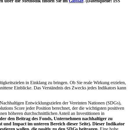
en über die Methodik finden Sie im
Glossar
. (Datenquelle: ISS
igkeitszielen in Einklang zu bringen. Ob Sie reale Wirkung erzielen,
nittene Einblicke. Das Verständnis des Zwecks jedes Indikators kann
Nachhaltigen Entwicklungszielen der Vereinten Nationen (SDGs),
ions Score jeder Position berechnet, der die wichtigsten positiven
n höheren durchschnittlichen Anteil an Investitionen in
 oder den Beitrag des Fonds, Unternehmen nachhaltiger zu
 und Impact im unteren Bereich dieser Seite). Dieser Indikator
stieren wollen, die positiv zu den SDGs beitragen.
Eine hohe