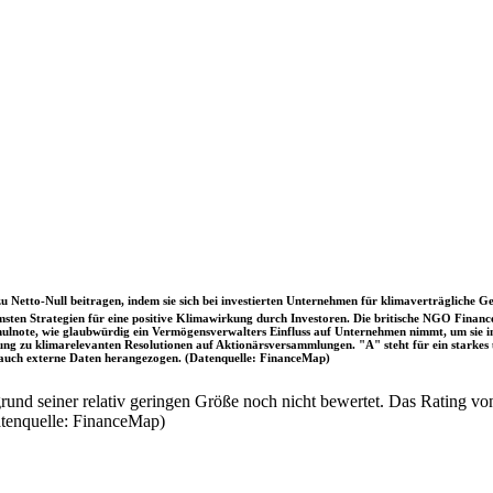
u Netto-Null beitragen, indem sie sich bei investierten Unternehmen für klimaverträgliche Ge
sten Strategien für eine positive Klimawirkung durch Investoren. Die britische NGO Fina
chulnote, wie glaubwürdig ein Vermögensverwalters Einfluss auf Unternehmen nimmt, um sie
immung zu klimarelevanten Resolutionen auf Aktionärsversammlungen. "A" steht für ein sta
uch externe Daten herangezogen. (Datenquelle: FinanceMap)
nd seiner relativ geringen Größe noch nicht bewertet. Das Rating von
atenquelle: FinanceMap)