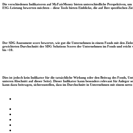
Die verschiedenen Indikatoren auf MyFairMoney bieten unterschiedliche Perspektiven, um Ihn
ESG-Leistung bewerten möchten – diese Tools bieten Einblicke, die auf Ihre spezifischen Zie
Der SDG Assessment score bewertet, wie gut die Unternehmen in einem Fonds mit den Zielen
gewichteten Durchschnitt der SDG Solutions Scores der Unternehmen im Fonds und reicht vo
bis +10.
Dies ist jedoch kein Indikator für die tatsächliche Wirkung oder den Beitrag des Fonds, 
unteren Abschnitt auf dieser Seite). Dieser Indikator kann besonders relevant für Anleger
kann dazu beitragen, sicherzustellen, dass im Durchschnitt in Unternehmen mit einem netto 