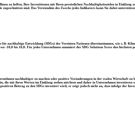
en zu helfen, Ihre Investitionen mit Ihren persönlichen Nachhaltigkeitszielen in Einklang zu
le zugeschnitten sind. Das Verständnis des Zwecks jedes Indikators kann Sie dabei unterstützen
 für nachhaltige Entwicklung (SDGs) der Vereinten Nationen übereinstimmen, wie z. B. Klim
n -10,0 bis 10,0. Für jedes Unternehmen summiert der SDG Solutions Score den höchsten posi
Unternehmen nachhaltiger zu machen oder positive Veränderungen in der realen Wirtschaft zu
 sein, die mit ihren Werten im Einklang stehen möchten und daher in Unternehmen investieren
positiven Beitrag zu den SDGs investiert wird; er zeigt jedoch nicht an, dass infolge der In