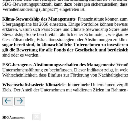
SDG-Bewertungspunktzahl kann dazu beitragen sicherzustellen, dass dur
Verhaltensänderung („Impact“) eingetreten ist.
Klima-Stewardship des Managements
: Finanzinstitute können zum
Übergangspläne bis 2050 einsetzen. Einige Portfolios können bewusst
erklären, warum sich Paris Score und Climate Stewardship Score unt
Stewardship Score beschreibt – ähnlich einer Schulnote –, wie gla
Geschäftsmodelle, Eskalationsstrategien oder Abstimmungen zu kli
sogar bereit sind, in klimaschädliche Unternehmen zu investiere
gilt die Bewertung für alle Fonds der Gesellschaft und berücks
sind oder es werden.
ESG-bezogenes Abstimmungsverhalten des Managements
: Vermö
Unternehmensführung zu beeinflussen. Dieser Indikator zeigt, in we
Wahrscheinlichkeit, dass Einfluss zur Förderung von Nachhaltigkeitszi
Wissenschaftsbasierte Klimaziele
: Immer mehr Unternehmen verpfli
Ziels. Der Anteil der Unternehmen mit validierten Zielen im Rahmen 
SDG Assessment