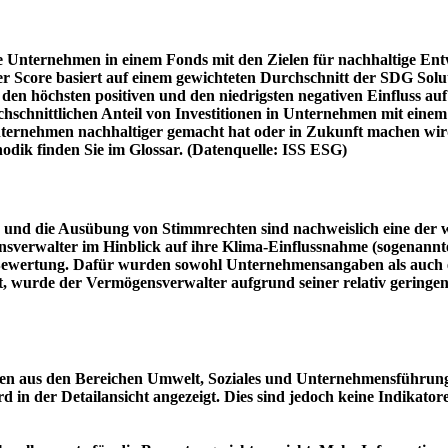
e Unternehmen in einem Fonds mit den Zielen für nachhaltige En
er Score basiert auf einem gewichteten Durchschnitt der SDG Solu
n höchsten positiven und den niedrigsten negativen Einfluss auf 
schnittlichen Anteil von Investitionen in Unternehmen mit einem n
 Unternehmen nachhaltiger gemacht hat oder in Zukunft machen 
hodik finden Sie im Glossar. (Datenquelle: ISS ESG)
und die Ausübung von Stimmrechten sind nachweislich eine der w
sverwalter im Hinblick auf ihre Klima-Einflussnahme (sogenanntes
ie Bewertung. Dafür wurden sowohl Unternehmensangaben als auch e
t, wurde der Vermögensverwalter aufgrund seiner relativ geringe
n aus den Bereichen Umwelt, Soziales und Unternehmensführung mi
d in der Detailansicht angezeigt. Dies sind jedoch keine Indikat