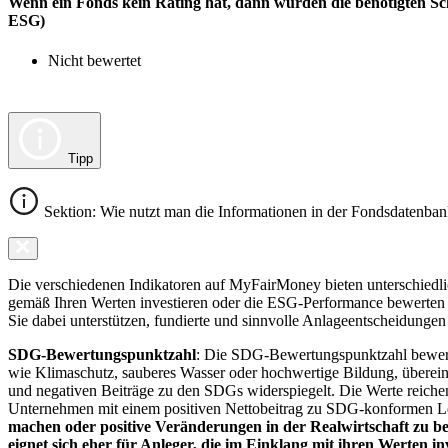
Wenn ein Fonds kein Rating hat, dann wurden die benötigten Sc
ESG)
Nicht bewertet
Tipp
Sektion: Wie nutzt man die Informationen in der Fondsdatenba
Die verschiedenen Indikatoren auf MyFairMoney bieten unterschiedlich
gemäß Ihren Werten investieren oder die ESG-Performance bewerten mö
Sie dabei unterstützen, fundierte und sinnvolle Anlageentscheidungen 
SDG-Bewertungspunktzahl
: Die SDG-Bewertungspunktzahl bewerte
wie Klimaschutz, sauberes Wasser oder hochwertige Bildung, übereins
und negativen Beiträge zu den SDGs widerspiegelt. Die Werte reiche
Unternehmen mit einem positiven Nettobeitrag zu SDG-konformen 
machen oder positive Veränderungen in der Realwirtschaft zu be
eignet sich eher für Anleger, die im Einklang mit ihren Werten i