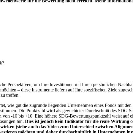
hwellenwerte für die Bewertung nicht erreicht. Mehr Information
nk?
e Perspektiven, um Ihre Investitionen mit Ihren persönlichen Nachhalt
chten – diese Instrumente liefern auf Ihre spezifischen Ziele zugesch
zu treffen.
t, wie gut die zugrunde liegenden Unternehmen eines Fonds mit den 
timmen. Die Punktzahl wird als gewichteter Durchschnitt des SDG Solut
n von -10 bis +10. Eine höhere SDG-Bewertungspunktzahl weist auf eine
Lösungen hin.
Dies ist jedoch kein Indikator für die reale Wirkung
wirken (siehe auch das Video zum Unterschied zwischen Alignment
nvestieren möchten und daher durchschnittlich in Unternehmen inve