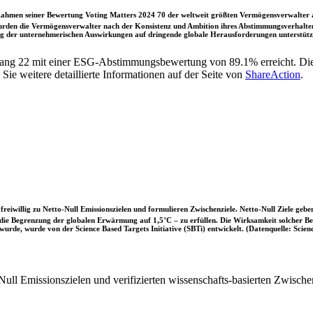
ahmen seiner Bewertung Voting Matters 2024 70 der weltweit größten Vermögensverwalter a
rden die Vermögensverwalter nach der Konsistenz und Ambition ihres Abstimmungsverhaltens
ung der unternehmerischen Auswirkungen auf dringende globale Herausforderungen unterstütze
ang 22 mit einer ESG-Abstimmungsbewertung von 89.1% erreicht. Di
e weitere detaillierte Informationen auf der Seite von
ShareAction
.
iwillig zu Netto-Null Emissionszielen und formulieren Zwischenziele. Netto-Null Ziele geben
ie Begrenzung der globalen Erwärmung auf 1,5°C – zu erfüllen. Die Wirksamkeit solcher Beke
wurde, wurde von der Science Based Targets Initiative (SBTi) entwickelt. (Datenquelle: Scienc
ull Emissionszielen und verifizierten wissenschafts-basierten Zwische