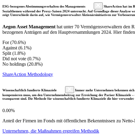
ESG-bezogenes Abstimmungsverhalten des Managements
ShareAction hat im R
Sozialthemen während der Proxy-Saison 2024 untersucht. Auf Grundlage dieser Analyse wu
zeigt Unterschiede darin auf, wie Vermögensverwalter Aktionärsinitiativen zur Verbesser
Aegon Asset Management
hat unter 70 Vermögensverwaltern den R
bezogenen Anträgen auf den Hauptversammlungen 2024. Hier finden Si
For (70.6%)
Against (6.1%)
Split (1.8%)
Did not vote (0.7%)
No holdings (20.8%)
ShareAction Methodology
Wissenschaftlich fundierte Klimaziele
Immer mehr Unternehmen bekennen sich fre
kompensieren muss, um den Unternehmensbeitrag zur Erreichung der Pariser Klimaziele – d
transparent sind. Die Methode für wissenschaftlich fundierte Klimaziele die hier verwendet 
0.00%
Anteil der Firmen im Fonds mit öffentlichen Bekenntnissen zu Netto-N
Unternehmen, die Maßnahmen ergreifen Methodik