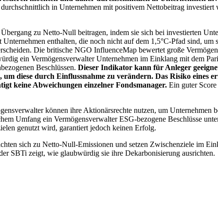
chschnittlich in Unternehmen mit positivem Nettobeitrag investiert wird
 Übergang zu Netto-Null beitragen, indem sie sich bei investierten Unt
 Unternehmen enthalten, die noch nicht auf dem 1,5°C-Pfad sind, um s
erscheiden. Die britische NGO InfluenceMap bewertet große Vermögensv
ubwürdig ein Vermögensverwalter Unternehmen im Einklang mit dem Pari
mabezogenen Beschlüssen.
Dieser Indikator kann für Anleger geeignet
n, um diese durch Einflussnahme zu verändern. Das Risiko eines er
ichtigt keine Abweichungen einzelner Fondsmanager.
Ein guter Score 
gensverwalter können ihre Aktionärsrechte nutzen, um Unternehmen
lchem Umfang ein Vermögensverwalter ESG-bezogene Beschlüsse unterstü
elen genutzt wird, garantiert jedoch keinen Erfolg.
chten sich zu Netto-Null-Emissionen und setzen Zwischenziele im Eink
der SBTi zeigt, wie glaubwürdig sie ihre Dekarbonisierung ausrichten.