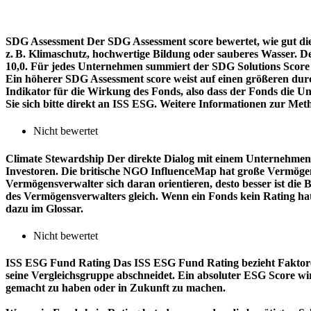
SDG Assessment
Der SDG Assessment score bewertet, wie gut di
z. B. Klimaschutz, hochwertige Bildung oder sauberes Wasser. D
10,0. Für jedes Unternehmen summiert der SDG Solutions Score de
Ein höherer SDG Assessment score weist auf einen größeren durch
Indikator für die Wirkung des Fonds, also dass der Fonds die
Sie sich bitte direkt an ISS ESG. Weitere Informationen zur Met
Nicht bewertet
Climate Stewardship
Der direkte Dialog mit einem Unternehmen 
Investoren. Die britische NGO InfluenceMap hat große Vermögen
Vermögensverwalter sich daran orientieren, desto besser ist d
des Vermögensverwalters gleich. Wenn ein Fonds kein Rating ha
dazu im Glossar.
Nicht bewertet
ISS ESG Fund Rating
Das ISS ESG Fund Rating bezieht Faktore
seine Vergleichsgruppe abschneidet. Ein absoluter ESG Score wir
gemacht zu haben oder in Zukunft zu machen.