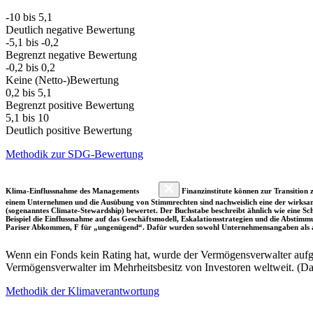
-10 bis 5,1
Deutlich negative Bewertung
-5,1 bis -0,2
Begrenzt negative Bewertung
-0,2 bis 0,2
Keine (Netto-)Bewertung
0,2 bis 5,1
Begrenzt positive Bewertung
5,1 bis 10
Deutlich positive Bewertung
Methodik zur SDG-Bewertung
Klima-Einflussnahme des Managements
Finanzinstitute können zur Transition z
einem Unternehmen und die Ausübung von Stimmrechten sind nachweislich eine der wirksam
(sogenanntes Climate-Stewardship) bewertet. Der Buchstabe beschreibt ähnlich wie eine S
Beispiel die Einflussnahme auf das Geschäftsmodell, Eskalationsstrategien und die Abst
Pariser Abkommen, F für „ungenügend“. Dafür wurden sowohl Unternehmensangaben als a
Wenn ein Fonds kein Rating hat, wurde der Vermögensverwalter aufgru
Vermögensverwalter im Mehrheitsbesitz von Investoren weltweit. (D
Methodik der Klimaverantwortung