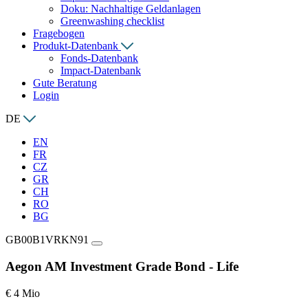
Doku: Nachhaltige Geldanlagen
Greenwashing checklist
Fragebogen
Produkt-Datenbank
Fonds-Datenbank
Impact-Datenbank
Gute Beratung
Login
DE
EN
FR
CZ
GR
CH
RO
BG
GB00B1VRKN91
Aegon AM Investment Grade Bond - Life
€ 4 Mio