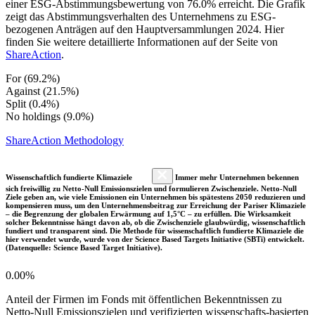
einer ESG-Abstimmungsbewertung von 76.0% erreicht. Die Grafik
zeigt das Abstimmungsverhalten des Unternehmens zu ESG-
bezogenen Anträgen auf den Hauptversammlungen 2024. Hier
finden Sie weitere detaillierte Informationen auf der Seite von
ShareAction
.
For (69.2%)
Against (21.5%)
Split (0.4%)
No holdings (9.0%)
ShareAction Methodology
Wissenschaftlich fundierte Klimaziele
Immer mehr Unternehmen bekennen
sich freiwillig zu Netto-Null Emissionszielen und formulieren Zwischenziele. Netto-Null
Ziele geben an, wie viele Emissionen ein Unternehmen bis spätestens 2050 reduzieren und
kompensieren muss, um den Unternehmensbeitrag zur Erreichung der Pariser Klimaziele
– die Begrenzung der globalen Erwärmung auf 1,5°C – zu erfüllen. Die Wirksamkeit
solcher Bekenntnisse hängt davon ab, ob die Zwischenziele glaubwürdig, wissenschaftlich
fundiert und transparent sind. Die Methode für wissenschaftlich fundierte Klimaziele die
hier verwendet wurde, wurde von der Science Based Targets Initiative (SBTi) entwickelt.
(Datenquelle: Science Based Target Initiative).
0.00%
Anteil der Firmen im Fonds mit öffentlichen Bekenntnissen zu
Netto-Null Emissionszielen und verifizierten wissenschafts-basierten