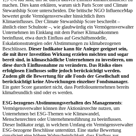
machen. Dies kann erklären, warum sich Paris Score und Climate
Stewardship Score unterscheiden. Die britische NGO InfluenceMap
bewertet große Vermögensverwalter hinsichtlich ihres
Klimaeinflusses. Der Climate Stewardship Score beschreibt –
ähnlich einer Schulnote –, wie glaubwürdig ein Vermögensverwalter
Unternehmen im Einklang mit dem Pariser Klimaabkommen
beeinflusst, etwa durch Einfluss auf Geschäftsmodelle,
Eskalationsstrategien oder Abstimmungen zu klimabezogenen
Beschlüssen.
Dieser Indikator kann für Anleger geeignet sein,
die mit ihrer Investition Wirkung erzielen möchten und sogar
bereit sind, in klimaschädliche Unternehmen zu investieren, um
diese durch Einflussnahme zu verändern. Das Risiko eines
erfolglosen Einflusses sollte jedoch berücksichtigt werden.
Zudem gilt die Bewertung für alle Fonds der Gesellschaft und
berücksichtigt keine Abweichungen einzelner Fondsmanager.
Ein guter Score garantiert nicht, dass Portfoliounternehmen bereits
klimafreundlich sind oder es werden.
ESG-bezogenes Abstimmungsverhalten des Managements
:
Vermögensverwalter können ihre Aktionärsrechte nutzen, um
Unternehmen bei ESG-Themen wie Klimawandel,
Menschenrechten oder Unternehmensführung zu beeinflussen.
Dieser Indikator zeigt, in welchem Umfang ein Vermögensverwalter
ESG-bezogene Beschlüsse unterstützt. Eine starke Bewertung
signalisiert eine höhere Wahrscheinlichkeit, dass Einfluss zur