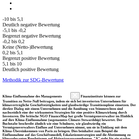
-10 bis 5,1
Deutlich negative Bewertung
-5,1 bis -0,2
Begrenzt negative Bewertung
-0,2 bis 0,2
Keine (Netto-)Bewertung
0,2 bis 5,1
Begrenzt positive Bewertung
5,1 bis 10
Deutlich positive Bewertung
Methodik zur SDG-Bewertung
Klima-Einflussnahme des Managements
Finanzinstitute können zur
Transition zu Netto-Null beitragen, indem sie sich bei investierten Unternehmen für
klimaverträgliche Geschäftstätigkeiten und glaubwürdige Transitionspläne einsetzen. Der
direkte Dialog mit einem Unternehmen und die Ausübung von Stimmrechten sind
nachweislich eine der wirksamsten Strategien für eine positive Klimawirkung durch
Investoren. Die britische NGO FinanceMap hat große Vermögensverwalter im Hinblick
auf ihre Klima-Einflussnahme (sogenanntes Climate-Stewardship) bewertet. Der
Buchstabe beschreibt ähnlich wie eine Schulnote, wie glaubwürdig ein
Vermögensverwalters Einfluss auf Unternehmen nimmt, um sie in Einklang mit dem
Klima-Übereinkommen von Paris zu bringen. Dies beinhaltet zum Beispiel die
Einflussnahme auf das Geschäftsmodell, Eskalationsstrategien und die Abstimmung zu
klimarelevanten Resolutionen auf Aktionärsversammlungen. "A" steht für ein starkes