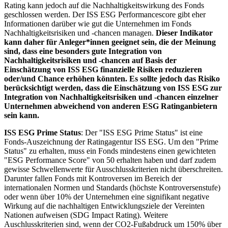
Rating kann jedoch auf die Nachhaltigkeitswirkung des Fonds
geschlossen werden. Der ISS ESG Performancescore gibt eher
Informationen darüber wie gut die Unternehmen im Fonds
Nachhaltigkeitsrisiken und -chancen managen.
Dieser Indikator
kann daher für Anleger*innen geeignet sein, die der Meinung
sind, dass eine besonders gute Integration von
Nachhaltigkeitsrisiken und -chancen auf Basis der
Einschätzung von ISS ESG finanzielle Risiken reduzieren
oder/und Chance erhöhen könnten. Es sollte jedoch das Risiko
berücksichtigt werden, dass die Einschätzung von ISS ESG zur
Integration von Nachhaltigkeitsrisiken und -chancen einzelner
Unternehmen abweichend von anderen ESG Ratinganbietern
sein kann.
ISS ESG Prime Status
: Der "ISS ESG Prime Status" ist eine
Fonds-Auszeichnung der Ratingagentur ISS ESG. Um den "Prime
Status" zu erhalten, muss ein Fonds mindestens einen gewichteten
"ESG Performance Score" von 50 erhalten haben und darf zudem
gewisse Schwellenwerte für Ausschlusskriterien nicht überschreiten.
Darunter fallen Fonds mit Kontroversen im Bereich der
internationalen Normen und Standards (höchste Kontroversenstufe)
oder wenn über 10% der Unternehmen eine signifikant negative
Wirkung auf die nachhaltigen Entwicklungsziele der Vereinten
Nationen aufweisen (SDG Impact Rating). Weitere
Auschlusskriterien sind, wenn der CO2-Fußabdruck um 150% über