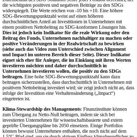
die wichtigsten positiven und negativen Beiträge zu den SDGs
widerspiegelt. Die Werte reichen von -10 bis +10. Eine höhere
SDG-Bewertungspunktzahl weist auf einen höheren
durchschnittlichen Anteil an Investitionen in Unternehmen mit
einem positiven Nettobeitrag zu SDG-konformen Lösungen hin.
Dies ist jedoch kein Indikator für die reale Wirkung oder den
Beitrag des Fonds, Unternehmen nachhaltiger zu machen oder
positive Veränderungen in der Realwirtschaft zu bewirken
(siehe auch das Video zum Unterschied zwischen Alignment
und Impact im unteren Bereich dieser Seite). Dieser Indikator
eignet sich eher für Anleger, die im Einklang mit ihren Werten
investieren möchten und daher durchschnittlich in
Unternehmen investieren wollen, die positiv zu den SDGs
beitragen.
Eine hohe SDG-Bewertungspunktzahl kann dazu
beitragen sicherzustellen, dass durchschnittlich in Unternehmen mit
positivem Nettobeitrag investiert wird; sie zeigt jedoch nicht an, dass
infolge der Investition eine Verhaltensänderung („Impact“)
eingetreten ist.
Klima-Stewardship des Managements
: Finanzinstitute können
zum Übergang zu Netto-Null beitragen, indem sie sich bei
investierten Unternehmen für wissenschaftsbasierte und extern
geprüfte Übergangspläne bis 2050 einsetzen. Einige Portfolios
können bewusst Unternehmen enthalten, die noch nicht auf dem
1,5°C-Pfad sind, um sie durch aktiven Einfluss klimafreundlicher zu