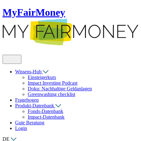
MyFairMoney
Wissens-Hub
Einsteigerkurs
Impact Investing Podcast
Doku: Nachhaltige Geldanlagen
Greenwashing checklist
Fragebogen
Produkt-Datenbank
Fonds-Datenbank
Impact-Datenbank
Gute Beratung
Login
DE