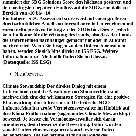
summiert der SDG Solutions Score den höchsten positiven und
den niedrigsten negativen Einfluss auf die SDGs, ebenfalls im
Bereich von -10 bis +10.
Ein höherer SDG Assessment score weist auf einen größeren
durchschnittlichen Anteil von Investitionen in Unternehmen mit
einem netto positiven Beitrag zu den SDGs hin. Dies ist jedoch
kein Indikator für die Wirkung des Fonds, also dass der Fonds
die Unternehmen nachhaltiger gemacht hat oder in Zukunft
machen wird. Wenn Sie Fragen zu den Unternehmensdaten
haben, wenden Sie sich bitte direkt an ISS ESG. Weitere
Informationen zur Methodik finden Sie im Glossar.
(Datenquelle: ISS ESG)
Nicht bewertet
Climate Stewardship
Der direkte Dialog mit einem
Unternehmen und die Ausübung von Stimmrechten sind
nachweislich eine der wirksamsten Strategien für eine positive
Klimawirkung durch Investoren. Die britische NGO
InfluenceMap hat große Vermögensverwalter im Hinblick auf
ihre Klima-Einflussnahme (sogenanntes Climate-Stewardship)
bewertet. Je besser ein Vermögensverwalter sich daran
orientieren, desto besser ist die Bewertung. Dafür wurden
sowohl Unternehmensangaben als auch externe Daten
herangezogen. Die Bewertung ist für alle Fonds des