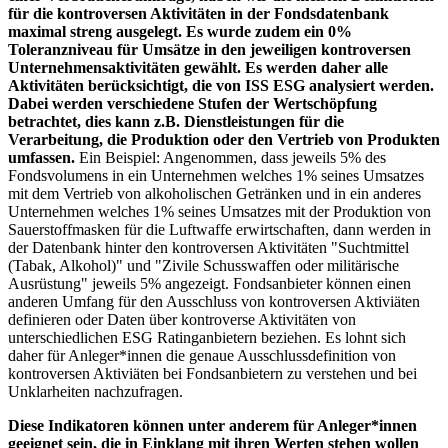
für die kontroversen Aktivitäten in der Fondsdatenbank
maximal streng ausgelegt. Es wurde zudem ein 0%
Toleranzniveau für Umsätze in den jeweiligen kontroversen
Unternehmensaktivitäten gewählt. Es werden daher alle
Aktivitäten berücksichtigt, die von ISS ESG analysiert werden.
Dabei werden verschiedene Stufen der Wertschöpfung
betrachtet, dies kann z.B. Dienstleistungen für die
Verarbeitung, die Produktion oder den Vertrieb von Produkten
umfassen.
Ein Beispiel: Angenommen, dass jeweils 5% des
Fondsvolumens in ein Unternehmen welches 1% seines Umsatzes
mit dem Vertrieb von alkoholischen Getränken und in ein anderes
Unternehmen welches 1% seines Umsatzes mit der Produktion von
Sauerstoffmasken für die Luftwaffe erwirtschaften, dann werden in
der Datenbank hinter den kontroversen Aktivitäten "Suchtmittel
(Tabak, Alkohol)" und "Zivile Schusswaffen oder militärische
Ausrüstung" jeweils 5% angezeigt. Fondsanbieter können einen
anderen Umfang für den Ausschluss von kontroversen Aktiviäten
definieren oder Daten über kontroverse Aktivitäten von
unterschiedlichen ESG Ratinganbietern beziehen. Es lohnt sich
daher für Anleger*innen die genaue Ausschlussdefinition von
kontroversen Aktiviäten bei Fondsanbietern zu verstehen und bei
Unklarheiten nachzufragen.
Diese Indikatoren können unter anderem für Anleger*innen
geeignet sein, die in Einklang mit ihren Werten stehen wollen