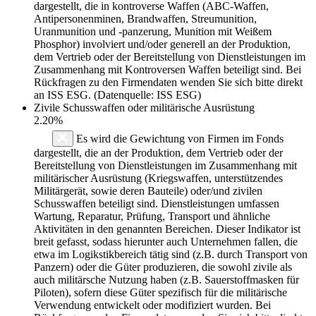
dargestellt, die in kontroverse Waffen (ABC-Waffen,
Antipersonenminen, Brandwaffen, Streumunition,
Uranmunition und -panzerung, Munition mit Weißem
Phosphor) involviert und/oder generell an der Produktion,
dem Vertrieb oder der Bereitstellung von Dienstleistungen im
Zusammenhang mit Kontroversen Waffen beteiligt sind. Bei
Rückfragen zu den Firmendaten wenden Sie sich bitte direkt
an ISS ESG. (Datenquelle: ISS ESG)
Zivile Schusswaffen oder militärische Ausrüstung
2.20%
Es wird die Gewichtung von Firmen im Fonds
dargestellt, die an der Produktion, dem Vertrieb oder der
Bereitstellung von Dienstleistungen im Zusammenhang mit
militärischer Ausrüstung (Kriegswaffen, unterstützendes
Militärgerät, sowie deren Bauteile) oder/und zivilen
Schusswaffen beteiligt sind. Dienstleistungen umfassen
Wartung, Reparatur, Prüfung, Transport und ähnliche
Aktivitäten in den genannten Bereichen. Dieser Indikator ist
breit gefasst, sodass hierunter auch Unternehmen fallen, die
etwa im Logikstikbereich tätig sind (z.B. durch Transport von
Panzern) oder die Güter produzieren, die sowohl zivile als
auch militärsche Nutzung haben (z.B. Sauerstoffmasken für
Piloten), sofern diese Güter spezifisch für die militärische
Verwendung entwickelt oder modifiziert wurden. Bei