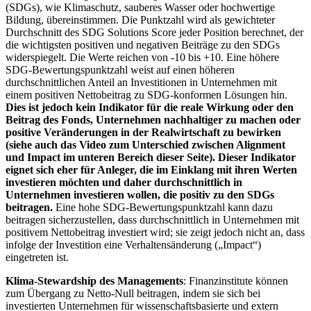
(SDGs), wie Klimaschutz, sauberes Wasser oder hochwertige
Bildung, übereinstimmen. Die Punktzahl wird als gewichteter
Durchschnitt des SDG Solutions Score jeder Position berechnet, der
die wichtigsten positiven und negativen Beiträge zu den SDGs
widerspiegelt. Die Werte reichen von -10 bis +10. Eine höhere
SDG-Bewertungspunktzahl weist auf einen höheren
durchschnittlichen Anteil an Investitionen in Unternehmen mit
einem positiven Nettobeitrag zu SDG-konformen Lösungen hin.
Dies ist jedoch kein Indikator für die reale Wirkung oder den
Beitrag des Fonds, Unternehmen nachhaltiger zu machen oder
positive Veränderungen in der Realwirtschaft zu bewirken
(siehe auch das Video zum Unterschied zwischen Alignment
und Impact im unteren Bereich dieser Seite). Dieser Indikator
eignet sich eher für Anleger, die im Einklang mit ihren Werten
investieren möchten und daher durchschnittlich in
Unternehmen investieren wollen, die positiv zu den SDGs
beitragen.
Eine hohe SDG-Bewertungspunktzahl kann dazu
beitragen sicherzustellen, dass durchschnittlich in Unternehmen mit
positivem Nettobeitrag investiert wird; sie zeigt jedoch nicht an, dass
infolge der Investition eine Verhaltensänderung („Impact“)
eingetreten ist.
Klima-Stewardship des Managements
: Finanzinstitute können
zum Übergang zu Netto-Null beitragen, indem sie sich bei
investierten Unternehmen für wissenschaftsbasierte und extern