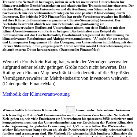
Transition zu Netto-Null beitragen, indem sie sich bei investierten Unternehmen für
klimaverträgliche Geschäftstätigkeiten und glaubwürdige Transitionspläne einsetzen. Der
direkte Dialog mit einem Unternehmen und die Ausübung von Stimmrechten sind
nachweislich eine der wirksamsten Strategien für eine positive Klimawirkung durch
Investoren. Die britische NGO FinanceMap hat große Vermögensverwalter im Hinblick
auf ihre Klima-Einflussnahme (sogenanntes Climate-Stewardship) bewertet. Der
Buchstabe beschreibt ähnlich wie eine Schulnote, wie glaubwürdig ein
Vermögensverwalters Einfluss auf Unternehmen nimmt, um sie in Einklang mit dem
Klima-Übereinkommen von Paris zu bringen. Dies beinhaltet zum Beispiel die
Einflussnahme auf das Geschäftsmodell, Eskalationsstrategien und die Abstimmung zu
klimarelevanten Resolutionen auf Aktionärsversammlungen. "A" steht für ein starkes
und konsequentes Engagement für den Übergang von Unternehmen im Einklang mit dem
Pariser Abkommen, F für „ungenügend“. Dafür wurden sowohl Unternehmensangaben
als auch externe Daten herangezogen. (Datenquelle: FinanceMap)
Wenn ein Fonds kein Rating hat, wurde der Vermögensverwalter
aufgrund seiner relativ geringen Größe noch nicht bewertet. Das
Rating von FinanceMap beschränkt sich derzeit auf die 30 größten
Vermögensverwalter im Mehrheitsbesitz von Investoren weltweit.
(Datenquelle: FinanceMap)
Methodik der Klimaverantwortung
Wissenschaftlich fundierte Klimaziele
Immer mehr Unternehmen bekennen
sich freiwillig zu Netto-Null Emissionszielen und formulieren Zwischenziele. Netto-Null
Ziele geben an, wie viele Emissionen ein Unternehmen bis spätestens 2050 reduzieren und
kompensieren muss, um den Unternehmensbeitrag zur Erreichung der Pariser Klimaziele
– die Begrenzung der globalen Erwärmung auf 1,5°C – zu erfüllen. Die Wirksamkeit
solcher Bekenntnisse hängt davon ab, ob die Zwischenziele glaubwürdig, wissenschaftlich
fundiert und transparent sind. Die Methode für wissenschaftlich fundierte Klimaziele die
hier verwendet wurde, wurde von der Science Based Targets Initiative (SBTi) entwickelt.