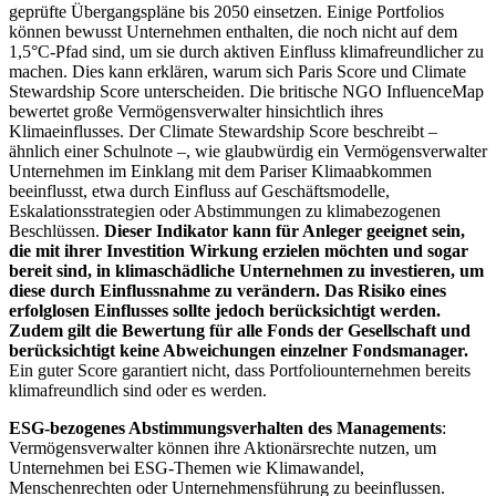
geprüfte Übergangspläne bis 2050 einsetzen. Einige Portfolios
können bewusst Unternehmen enthalten, die noch nicht auf dem
1,5°C-Pfad sind, um sie durch aktiven Einfluss klimafreundlicher zu
machen. Dies kann erklären, warum sich Paris Score und Climate
Stewardship Score unterscheiden. Die britische NGO InfluenceMap
bewertet große Vermögensverwalter hinsichtlich ihres
Klimaeinflusses. Der Climate Stewardship Score beschreibt –
ähnlich einer Schulnote –, wie glaubwürdig ein Vermögensverwalter
Unternehmen im Einklang mit dem Pariser Klimaabkommen
beeinflusst, etwa durch Einfluss auf Geschäftsmodelle,
Eskalationsstrategien oder Abstimmungen zu klimabezogenen
Beschlüssen.
Dieser Indikator kann für Anleger geeignet sein,
die mit ihrer Investition Wirkung erzielen möchten und sogar
bereit sind, in klimaschädliche Unternehmen zu investieren, um
diese durch Einflussnahme zu verändern. Das Risiko eines
erfolglosen Einflusses sollte jedoch berücksichtigt werden.
Zudem gilt die Bewertung für alle Fonds der Gesellschaft und
berücksichtigt keine Abweichungen einzelner Fondsmanager.
Ein guter Score garantiert nicht, dass Portfoliounternehmen bereits
klimafreundlich sind oder es werden.
ESG-bezogenes Abstimmungsverhalten des Managements
:
Vermögensverwalter können ihre Aktionärsrechte nutzen, um
Unternehmen bei ESG-Themen wie Klimawandel,
Menschenrechten oder Unternehmensführung zu beeinflussen.