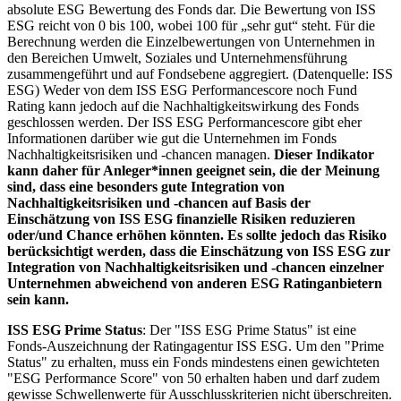
absolute ESG Bewertung des Fonds dar. Die Bewertung von ISS
ESG reicht von 0 bis 100, wobei 100 für „sehr gut“ steht. Für die
Berechnung werden die Einzelbewertungen von Unternehmen in
den Bereichen Umwelt, Soziales und Unternehmensführung
zusammengeführt und auf Fondsebene aggregiert. (Datenquelle: ISS
ESG) Weder von dem ISS ESG Performancescore noch Fund
Rating kann jedoch auf die Nachhaltigkeitswirkung des Fonds
geschlossen werden. Der ISS ESG Performancescore gibt eher
Informationen darüber wie gut die Unternehmen im Fonds
Nachhaltigkeitsrisiken und -chancen managen.
Dieser Indikator
kann daher für Anleger*innen geeignet sein, die der Meinung
sind, dass eine besonders gute Integration von
Nachhaltigkeitsrisiken und -chancen auf Basis der
Einschätzung von ISS ESG finanzielle Risiken reduzieren
oder/und Chance erhöhen könnten. Es sollte jedoch das Risiko
berücksichtigt werden, dass die Einschätzung von ISS ESG zur
Integration von Nachhaltigkeitsrisiken und -chancen einzelner
Unternehmen abweichend von anderen ESG Ratinganbietern
sein kann.
ISS ESG Prime Status
: Der "ISS ESG Prime Status" ist eine
Fonds-Auszeichnung der Ratingagentur ISS ESG. Um den "Prime
Status" zu erhalten, muss ein Fonds mindestens einen gewichteten
"ESG Performance Score" von 50 erhalten haben und darf zudem
gewisse Schwellenwerte für Ausschlusskriterien nicht überschreiten.