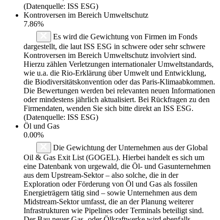
(Datenquelle: ISS ESG)
Kontroversen im Bereich Umweltschutz
7.86%
Es wird die Gewichtung von Firmen im Fonds
dargestellt, die laut ISS ESG in schwere oder sehr schwere
Kontroversen im Bereich Umweltschutz involviert sind.
Hierzu zählen Verletzungen internationaler Umweltstandards,
wie u.a. die Rio-Erklärung über Umwelt und Entwicklung,
die Biodiversitätskonvention oder das Paris-Klimaabkommen.
Die Bewertungen werden bei relevanten neuen Informationen
oder mindestens jährlich aktualisiert. Bei Rückfragen zu den
Firmendaten, wenden Sie sich bitte direkt an ISS ESG.
(Datenquelle: ISS ESG)
Öl und Gas
0.00%
Die Gewichtung der Unternehmen aus der Global
Oil & Gas Exit List (GOGEL). Hierbei handelt es sich um
eine Datenbank von urgewald, die Öl- und Gasunternehmen
aus dem Upstream-Sektor – also solche, die in der
Exploration oder Förderung von Öl und Gas als fossilen
Energieträgern tätig sind – sowie Unternehmen aus dem
Midstream-Sektor umfasst, die an der Planung weiterer
Infrastrukturen wie Pipelines oder Terminals beteiligt sind.
Der Bau neuer Gas- oder Ölkraftwerke wird ebenfalls