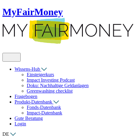
MyFairMoney
Wissens-Hub
Einsteigerkurs
Impact Investing Podcast
Doku: Nachhaltige Geldanlagen
Greenwashing checklist
Fragebogen
Produkt-Datenbank
Fonds-Datenbank
Impact-Datenbank
Gute Beratung
Login
DE