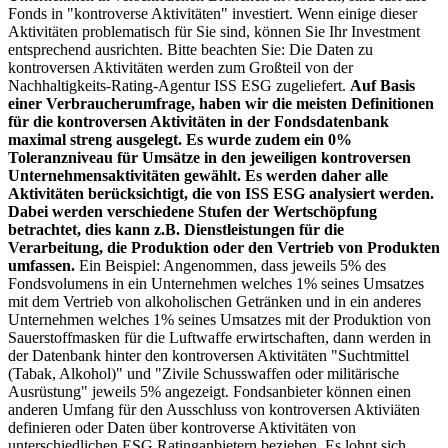
Fonds in "kontroverse Aktivitäten" investiert. Wenn einige dieser
Aktivitäten problematisch für Sie sind, können Sie Ihr Investment
entsprechend ausrichten. Bitte beachten Sie: Die Daten zu
kontroversen Aktivitäten werden zum Großteil von der
Nachhaltigkeits-Rating-Agentur ISS ESG zugeliefert.
Auf Basis
einer Verbraucherumfrage, haben wir die meisten Definitionen
für die kontroversen Aktivitäten in der Fondsdatenbank
maximal streng ausgelegt. Es wurde zudem ein 0%
Toleranzniveau für Umsätze in den jeweiligen kontroversen
Unternehmensaktivitäten gewählt. Es werden daher alle
Aktivitäten berücksichtigt, die von ISS ESG analysiert werden.
Dabei werden verschiedene Stufen der Wertschöpfung
betrachtet, dies kann z.B. Dienstleistungen für die
Verarbeitung, die Produktion oder den Vertrieb von Produkten
umfassen.
Ein Beispiel: Angenommen, dass jeweils 5% des
Fondsvolumens in ein Unternehmen welches 1% seines Umsatzes
mit dem Vertrieb von alkoholischen Getränken und in ein anderes
Unternehmen welches 1% seines Umsatzes mit der Produktion von
Sauerstoffmasken für die Luftwaffe erwirtschaften, dann werden in
der Datenbank hinter den kontroversen Aktivitäten "Suchtmittel
(Tabak, Alkohol)" und "Zivile Schusswaffen oder militärische
Ausrüstung" jeweils 5% angezeigt. Fondsanbieter können einen
anderen Umfang für den Ausschluss von kontroversen Aktiviäten
definieren oder Daten über kontroverse Aktivitäten von
unterschiedlichen ESG Ratinganbietern beziehen. Es lohnt sich