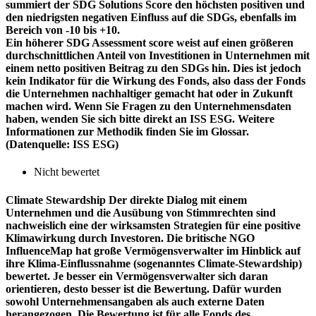
summiert der SDG Solutions Score den höchsten positiven und
den niedrigsten negativen Einfluss auf die SDGs, ebenfalls im
Bereich von -10 bis +10.
Ein höherer SDG Assessment score weist auf einen größeren
durchschnittlichen Anteil von Investitionen in Unternehmen mit
einem netto positiven Beitrag zu den SDGs hin. Dies ist jedoch
kein Indikator für die Wirkung des Fonds, also dass der Fonds
die Unternehmen nachhaltiger gemacht hat oder in Zukunft
machen wird. Wenn Sie Fragen zu den Unternehmensdaten
haben, wenden Sie sich bitte direkt an ISS ESG. Weitere
Informationen zur Methodik finden Sie im Glossar.
(Datenquelle: ISS ESG)
Nicht bewertet
Climate Stewardship
Der direkte Dialog mit einem
Unternehmen und die Ausübung von Stimmrechten sind
nachweislich eine der wirksamsten Strategien für eine positive
Klimawirkung durch Investoren. Die britische NGO
InfluenceMap hat große Vermögensverwalter im Hinblick auf
ihre Klima-Einflussnahme (sogenanntes Climate-Stewardship)
bewertet. Je besser ein Vermögensverwalter sich daran
orientieren, desto besser ist die Bewertung. Dafür wurden
sowohl Unternehmensangaben als auch externe Daten
herangezogen. Die Bewertung ist für alle Fonds des