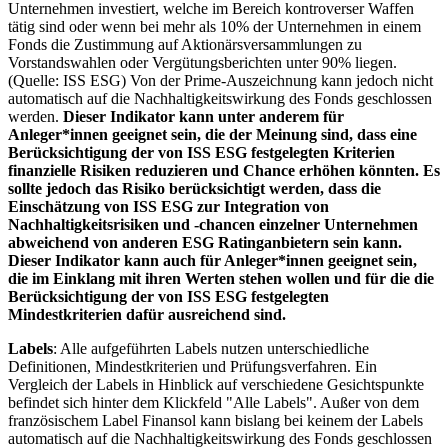
Unternehmen investiert, welche im Bereich kontroverser Waffen
tätig sind oder wenn bei mehr als 10% der Unternehmen in einem
Fonds die Zustimmung auf Aktionärsversammlungen zu
Vorstandswahlen oder Vergütungsberichten unter 90% liegen.
(Quelle: ISS ESG) Von der Prime-Auszeichnung kann jedoch nicht
automatisch auf die Nachhaltigkeitswirkung des Fonds geschlossen
werden.
Dieser Indikator kann unter anderem für
Anleger*innen geeignet sein, die der Meinung sind, dass eine
Berücksichtigung der von ISS ESG festgelegten Kriterien
finanzielle Risiken reduzieren und Chance erhöhen könnten. Es
sollte jedoch das Risiko berücksichtigt werden, dass die
Einschätzung von ISS ESG zur Integration von
Nachhaltigkeitsrisiken und -chancen einzelner Unternehmen
abweichend von anderen ESG Ratinganbietern sein kann.
Dieser Indikator kann auch für Anleger*innen geeignet sein,
die im Einklang mit ihren Werten stehen wollen und für die die
Berücksichtigung der von ISS ESG festgelegten
Mindestkriterien dafür ausreichend sind.
Labels
: Alle aufgeführten Labels nutzen unterschiedliche
Definitionen, Mindestkriterien und Prüfungsverfahren. Ein
Vergleich der Labels in Hinblick auf verschiedene Gesichtspunkte
befindet sich hinter dem Klickfeld "Alle Labels". Außer von dem
französischem Label Finansol kann bislang bei keinem der Labels
automatisch auf die Nachhaltigkeitswirkung des Fonds geschlossen