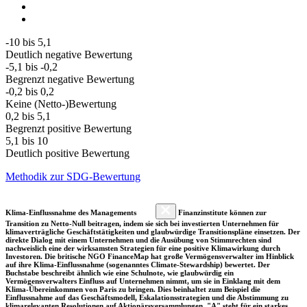
-10 bis 5,1
Deutlich negative Bewertung
-5,1 bis -0,2
Begrenzt negative Bewertung
-0,2 bis 0,2
Keine (Netto-)Bewertung
0,2 bis 5,1
Begrenzt positive Bewertung
5,1 bis 10
Deutlich positive Bewertung
Methodik zur SDG-Bewertung
Klima-Einflussnahme des Managements
Finanzinstitute können zur
Transition zu Netto-Null beitragen, indem sie sich bei investierten Unternehmen für
klimaverträgliche Geschäftstätigkeiten und glaubwürdige Transitionspläne einsetzen. Der
direkte Dialog mit einem Unternehmen und die Ausübung von Stimmrechten sind
nachweislich eine der wirksamsten Strategien für eine positive Klimawirkung durch
Investoren. Die britische NGO FinanceMap hat große Vermögensverwalter im Hinblick
auf ihre Klima-Einflussnahme (sogenanntes Climate-Stewardship) bewertet. Der
Buchstabe beschreibt ähnlich wie eine Schulnote, wie glaubwürdig ein
Vermögensverwalters Einfluss auf Unternehmen nimmt, um sie in Einklang mit dem
Klima-Übereinkommen von Paris zu bringen. Dies beinhaltet zum Beispiel die
Einflussnahme auf das Geschäftsmodell, Eskalationsstrategien und die Abstimmung zu
klimarelevanten Resolutionen auf Aktionärsversammlungen. "A" steht für ein starkes