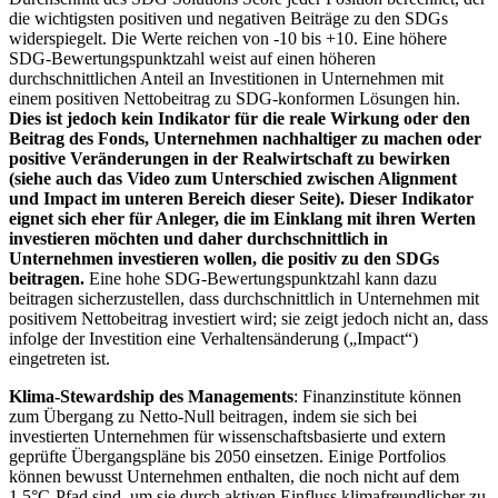
die wichtigsten positiven und negativen Beiträge zu den SDGs
widerspiegelt. Die Werte reichen von -10 bis +10. Eine höhere
SDG-Bewertungspunktzahl weist auf einen höheren
durchschnittlichen Anteil an Investitionen in Unternehmen mit
einem positiven Nettobeitrag zu SDG-konformen Lösungen hin.
Dies ist jedoch kein Indikator für die reale Wirkung oder den
Beitrag des Fonds, Unternehmen nachhaltiger zu machen oder
positive Veränderungen in der Realwirtschaft zu bewirken
(siehe auch das Video zum Unterschied zwischen Alignment
und Impact im unteren Bereich dieser Seite). Dieser Indikator
eignet sich eher für Anleger, die im Einklang mit ihren Werten
investieren möchten und daher durchschnittlich in
Unternehmen investieren wollen, die positiv zu den SDGs
beitragen.
Eine hohe SDG-Bewertungspunktzahl kann dazu
beitragen sicherzustellen, dass durchschnittlich in Unternehmen mit
positivem Nettobeitrag investiert wird; sie zeigt jedoch nicht an, dass
infolge der Investition eine Verhaltensänderung („Impact“)
eingetreten ist.
Klima-Stewardship des Managements
: Finanzinstitute können
zum Übergang zu Netto-Null beitragen, indem sie sich bei
investierten Unternehmen für wissenschaftsbasierte und extern
geprüfte Übergangspläne bis 2050 einsetzen. Einige Portfolios
können bewusst Unternehmen enthalten, die noch nicht auf dem
1,5°C-Pfad sind, um sie durch aktiven Einfluss klimafreundlicher zu