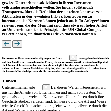
gewisse Unternehmensaktivitäten in ihrem Investment
vollständig ausschließen wollen. Sie finden vollständige
Transparenz über die Definition der einzelnen kontroversen
Aktivitäten in den jeweiligen Info i's. Kontroversen zu
internationalen Normen können jedoch auch für Anleger*innen
relevant sein, die der Meinung sind, dass etwa ein hoher Anteil
an Unternehmen die die Prinzipien des UN Global Compact
verletzt haben, ein finanzielles Risiko darstellen könnten.
Kontroverse Unternehmensbeteiligungen im Fonds
Die Angaben beziehen sich
auf den Anteil von Unternehmen im Fonds, die an kontroversen Aktivitäten beteiligt sind.
Sie können nicht aufsummiert werden, da es möglich ist, dass ein Unternehmen in
mehreren kontroversen Aktivitäten tätig ist, aber nur einmal gezählt wird. Daher kann
die Gesamthöhe niedriger sein als die Summe der unten gelisteten Anteile.
Umwelt
Unternehmensanteile
Bei diesen Werten interessieren wir
uns für die Anteile von Unternehmen und nicht von Staaten. Wir
geben also an, in welchen Kontroversen Unternehmen durch ihre
Geschäftstätigkeit vertreten sind, teilweise durch die Art und Weise,
wie sie Geschäfte machen oder geleitet werden, teilweise durch die
Art und Weise, wie sie Geld verdienen.