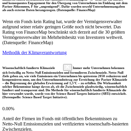
und konsequentes Engagement für den Übergang von Unternehmen im Einklang mit dem
Pariser Abkommen, F für „ungenügend“. Dafür wurden sowohl Unternehmensangaben
als auch externe Daten herangezogen. (Datenquelle: FinanceMap)
Wenn ein Fonds kein Rating hat, wurde der Vermögensverwalter
aufgrund seiner relativ geringen Größe noch nicht bewertet. Das
Rating von FinanceMap beschränkt sich derzeit auf die 30 größten
Vermögensverwalter im Mehrheitsbesitz von Investoren weltweit.
(Datenquelle: FinanceMap)
Methodik der Klimaverantwortung
Wissenschaftlich fundierte Klimaziele
Immer mehr Unternehmen bekennen
sich freiwillig zu Netto-Null Emissionszielen und formulieren Zwischenziele. Netto-Null
Ziele geben an, wie viele Emissionen ein Unternehmen bis spätestens 2050 reduzieren und
kompensieren muss, um den Unternehmensbeitrag zur Erreichung der Pariser Klimaziele
– die Begrenzung der globalen Erwärmung auf 1,5°C – zu erfüllen. Die Wirksamkeit
solcher Bekenntnisse hängt davon ab, ob die Zwischenziele glaubwürdig, wissenschaftlich
fundiert und transparent sind. Die Methode für wissenschaftlich fundierte Klimaziele die
hier verwendet wurde, wurde von der Science Based Targets Initiative (SBTi) entwickelt.
(Datenquelle: Science Based Target Initiative).
0.00%
Anteil der Firmen im Fonds mit öffentlichen Bekenntnissen zu
Netto-Null Emissionszielen und verifizierten wissenschafts-basierten
Zwischenzielen.