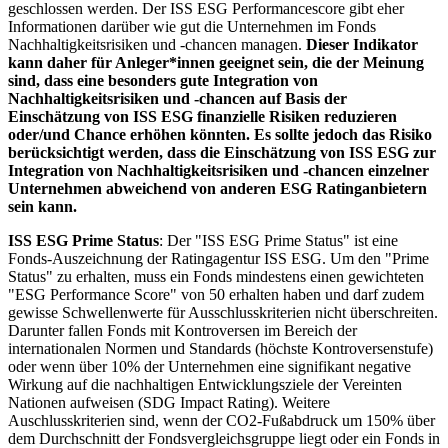
geschlossen werden. Der ISS ESG Performancescore gibt eher
Informationen darüber wie gut die Unternehmen im Fonds
Nachhaltigkeitsrisiken und -chancen managen.
Dieser Indikator
kann daher für Anleger*innen geeignet sein, die der Meinung
sind, dass eine besonders gute Integration von
Nachhaltigkeitsrisiken und -chancen auf Basis der
Einschätzung von ISS ESG finanzielle Risiken reduzieren
oder/und Chance erhöhen könnten. Es sollte jedoch das Risiko
berücksichtigt werden, dass die Einschätzung von ISS ESG zur
Integration von Nachhaltigkeitsrisiken und -chancen einzelner
Unternehmen abweichend von anderen ESG Ratinganbietern
sein kann.
ISS ESG Prime Status
: Der "ISS ESG Prime Status" ist eine
Fonds-Auszeichnung der Ratingagentur ISS ESG. Um den "Prime
Status" zu erhalten, muss ein Fonds mindestens einen gewichteten
"ESG Performance Score" von 50 erhalten haben und darf zudem
gewisse Schwellenwerte für Ausschlusskriterien nicht überschreiten.
Darunter fallen Fonds mit Kontroversen im Bereich der
internationalen Normen und Standards (höchste Kontroversenstufe)
oder wenn über 10% der Unternehmen eine signifikant negative
Wirkung auf die nachhaltigen Entwicklungsziele der Vereinten
Nationen aufweisen (SDG Impact Rating). Weitere
Auschlusskriterien sind, wenn der CO2-Fußabdruck um 150% über
dem Durchschnitt der Fondsvergleichsgruppe liegt oder ein Fonds in