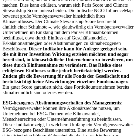
machen. Dies kann erklären, warum sich Paris Score und Climate
Stewardship Score unterscheiden. Die britische NGO InfluenceMap
bewertet große Vermögensverwalter hinsichtlich ihres
Klimaeinflusses. Der Climate Stewardship Score beschreibt –
ähnlich einer Schulnote –, wie glaubwürdig ein Vermögensverwalter
Unternehmen im Einklang mit dem Pariser Klimaabkommen
beeinflusst, etwa durch Einfluss auf Geschäftsmodelle,
Eskalationsstrategien oder Abstimmungen zu klimabezogenen
Beschlüssen.
Dieser Indikator kann für Anleger geeignet sein,
die mit ihrer Investition Wirkung erzielen möchten und sogar
bereit sind, in klimaschädliche Unternehmen zu investieren, um
diese durch Einflussnahme zu verändern. Das Risiko eines
erfolglosen Einflusses sollte jedoch berücksichtigt werden.
Zudem gilt die Bewertung für alle Fonds der Gesellschaft und
berücksichtigt keine Abweichungen einzelner Fondsmanager.
Ein guter Score garantiert nicht, dass Portfoliounternehmen bereits
klimafreundlich sind oder es werden.
ESG-bezogenes Abstimmungsverhalten des Managements
:
Vermögensverwalter können ihre Aktionärsrechte nutzen, um
Unternehmen bei ESG-Themen wie Klimawandel,
Menschenrechten oder Unternehmensführung zu beeinflussen.
Dieser Indikator zeigt, in welchem Umfang ein Vermögensverwalter
ESG-bezogene Beschlüsse unterstützt. Eine starke Bewertung
signalisiert eine höhere Wahrscheinlichkeit, dass Einfluss zur