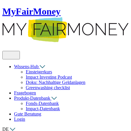
MyFairMoney
Wissens-Hub
Einsteigerkurs
Impact Investing Podcast
Doku: Nachhaltige Geldanlagen
Greenwashing checklist
Fragebogen
Produkt-Datenbank
Fonds-Datenbank
Impact-Datenbank
Gute Beratung
Login
DE