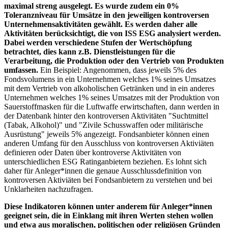
maximal streng ausgelegt. Es wurde zudem ein 0%
Toleranzniveau für Umsätze in den jeweiligen kontroversen
Unternehmensaktivitäten gewählt. Es werden daher alle
Aktivitäten berücksichtigt, die von ISS ESG analysiert werden.
Dabei werden verschiedene Stufen der Wertschöpfung
betrachtet, dies kann z.B. Dienstleistungen für die
Verarbeitung, die Produktion oder den Vertrieb von Produkten
umfassen.
Ein Beispiel: Angenommen, dass jeweils 5% des
Fondsvolumens in ein Unternehmen welches 1% seines Umsatzes
mit dem Vertrieb von alkoholischen Getränken und in ein anderes
Unternehmen welches 1% seines Umsatzes mit der Produktion von
Sauerstoffmasken für die Luftwaffe erwirtschaften, dann werden in
der Datenbank hinter den kontroversen Aktivitäten "Suchtmittel
(Tabak, Alkohol)" und "Zivile Schusswaffen oder militärische
Ausrüstung" jeweils 5% angezeigt. Fondsanbieter können einen
anderen Umfang für den Ausschluss von kontroversen Aktiviäten
definieren oder Daten über kontroverse Aktivitäten von
unterschiedlichen ESG Ratinganbietern beziehen. Es lohnt sich
daher für Anleger*innen die genaue Ausschlussdefinition von
kontroversen Aktiviäten bei Fondsanbietern zu verstehen und bei
Unklarheiten nachzufragen.
Diese Indikatoren können unter anderem für Anleger*innen
geeignet sein, die in Einklang mit ihren Werten stehen wollen
und etwa aus moralischen, politischen oder religiösen Gründen