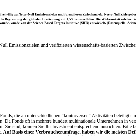
iwillig zu Netto-Null Emissionszielen und formulieren Zwischenziele. Netto-Null Ziele geben
ie Begrenzung der globalen Erwärmung auf 1,5°C – zu erfüllen. Die Wirksamkeit solcher Beke
wurde, wurde von der Science Based Targets Initiative (SBTi) entwickelt. (Datenquelle: Scienc
ull Emissionszielen und verifizierten wissenschafts-basierten Zwische
onds, die an unterschiedlichen "kontroversen" Aktivitäten beteiligt sind
sen. Da Fonds oft in mehrere hundert multinationale Unternehmen in ver
 für Sie sind, können Sie Ihr Investment entsprechend ausrichten. Bitt
t.
Auf Basis einer Verbraucherumfrage, haben wir die meisten Defin