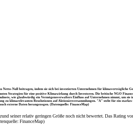
u Netto-Null beitragen, indem sie sich bei investierten Unternehmen für klimaverträgliche Ge
sten Strategien für eine positive Klimawirkung durch Investoren. Die britische NGO Fina
chulnote, wie glaubwürdig ein Vermögensverwalters Einfluss auf Unternehmen nimmt, um sie
immung zu klimarelevanten Resolutionen auf Aktionärsversammlungen. "A" steht für ein sta
uch externe Daten herangezogen. (Datenquelle: FinanceMap)
nd seiner relativ geringen Größe noch nicht bewertet. Das Rating von
atenquelle: FinanceMap)