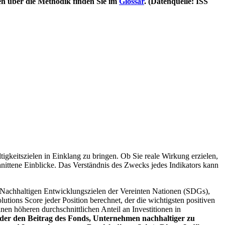
en über die Methodik finden Sie im
Glossar
. (Datenquelle: ISS
igkeitszielen in Einklang zu bringen. Ob Sie reale Wirkung erzielen,
nittene Einblicke. Das Verständnis des Zwecks jedes Indikators kann
Nachhaltigen Entwicklungszielen der Vereinten Nationen (SDGs),
ions Score jeder Position berechnet, der die wichtigsten positiven
n höheren durchschnittlichen Anteil an Investitionen in
 oder den Beitrag des Fonds, Unternehmen nachhaltiger zu