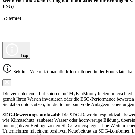
Wenn ein Fonds kein Rating hat, dann wurden die benötigten Sc
ESG)
5 Stern(e)
Tipp
Sektion: Wie nutzt man die Informationen in der Fondsdatenba
Die verschiedenen Indikatoren auf MyFairMoney bieten unterschiedlich
gemäß Ihren Werten investieren oder die ESG-Performance bewerten mö
Sie dabei unterstützen, fundierte und sinnvolle Anlageentscheidungen 
SDG-Bewertungspunktzahl
: Die SDG-Bewertungspunktzahl bewerte
wie Klimaschutz, sauberes Wasser oder hochwertige Bildung, übereins
und negativen Beiträge zu den SDGs widerspiegelt. Die Werte reiche
Unternehmen mit einem positiven Nettobeitrag zu SDG-konformen 