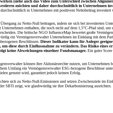
wirken (siehe auch das Video zum Unterschied zwischen Alignment
nvestieren möchten und daher durchschnittlich in Unternehmen inve
chschnittlich in Unternehmen mit positivem Nettobeitrag investiert wird
 Übergang zu Netto-Null beitragen, indem sie sich bei investierten Unt
 Unternehmen enthalten, die noch nicht auf dem 1,5°C-Pfad sind, um s
erscheiden. Die britische NGO InfluenceMap bewertet große Vermögensv
ubwürdig ein Vermögensverwalter Unternehmen im Einklang mit dem Pari
mabezogenen Beschlüssen.
Dieser Indikator kann für Anleger geeignet
n, um diese durch Einflussnahme zu verändern. Das Risiko eines er
ichtigt keine Abweichungen einzelner Fondsmanager.
Ein guter Score 
gensverwalter können ihre Aktionärsrechte nutzen, um Unternehmen
lchem Umfang ein Vermögensverwalter ESG-bezogene Beschlüsse unterstü
elen genutzt wird, garantiert jedoch keinen Erfolg.
chten sich zu Netto-Null-Emissionen und setzen Zwischenziele im Eink
der SBTi zeigt, wie glaubwürdig sie ihre Dekarbonisierung ausrichten.