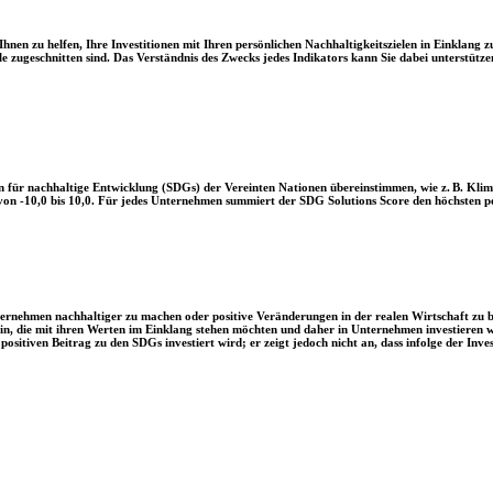
en zu helfen, Ihre Investitionen mit Ihren persönlichen Nachhaltigkeitszielen in Einklang zu
le zugeschnitten sind. Das Verständnis des Zwecks jedes Indikators kann Sie dabei unterstützen
 für nachhaltige Entwicklung (SDGs) der Vereinten Nationen übereinstimmen, wie z. B. Klim
n -10,0 bis 10,0. Für jedes Unternehmen summiert der SDG Solutions Score den höchsten posi
Unternehmen nachhaltiger zu machen oder positive Veränderungen in der realen Wirtschaft zu
 sein, die mit ihren Werten im Einklang stehen möchten und daher in Unternehmen investieren
positiven Beitrag zu den SDGs investiert wird; er zeigt jedoch nicht an, dass infolge der In