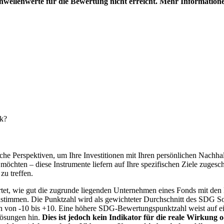
hwellenwerte für die Bewertung nicht erreicht. Mehr Information
nk?
e Perspektiven, um Ihre Investitionen mit Ihren persönlichen Nachhalt
chten – diese Instrumente liefern auf Ihre spezifischen Ziele zugesch
zu treffen.
t, wie gut die zugrunde liegenden Unternehmen eines Fonds mit den 
timmen. Die Punktzahl wird als gewichteter Durchschnitt des SDG Solut
n von -10 bis +10. Eine höhere SDG-Bewertungspunktzahl weist auf eine
Lösungen hin.
Dies ist jedoch kein Indikator für die reale Wirkung