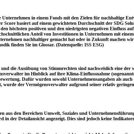
e Unternehmen in einem Fonds mit den Zielen für nachhaltige En
er Score basiert auf einem gewichteten Durchschnitt der SDG Solu
n höchsten positiven und den niedrigsten negativen Einfluss auf 
schnittlichen Anteil von Investitionen in Unternehmen mit einem n
 Unternehmen nachhaltiger gemacht hat oder in Zukunft machen 
hodik finden Sie im Glossar. (Datenquelle: ISS ESG)
und die Ausübung von Stimmrechten sind nachweislich eine der w
sverwalter im Hinblick auf ihre Klima-Einflussnahme (sogenanntes
ie Bewertung. Dafür wurden sowohl Unternehmensangaben als auch e
t, wurde der Vermögensverwalter aufgrund seiner relativ geringe
n aus den Bereichen Umwelt, Soziales und Unternehmensführung mi
d in der Detailansicht angezeigt. Dies sind jedoch keine Indikat