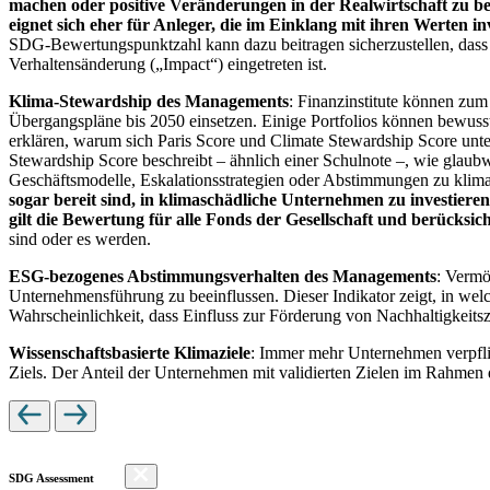
machen oder positive Veränderungen in der Realwirtschaft zu be
eignet sich eher für Anleger, die im Einklang mit ihren Werten i
SDG-Bewertungspunktzahl kann dazu beitragen sicherzustellen, dass dur
Verhaltensänderung („Impact“) eingetreten ist.
Klima-Stewardship des Managements
: Finanzinstitute können zum
Übergangspläne bis 2050 einsetzen. Einige Portfolios können bewusst
erklären, warum sich Paris Score und Climate Stewardship Score unt
Stewardship Score beschreibt – ähnlich einer Schulnote –, wie gla
Geschäftsmodelle, Eskalationsstrategien oder Abstimmungen zu kli
sogar bereit sind, in klimaschädliche Unternehmen zu investiere
gilt die Bewertung für alle Fonds der Gesellschaft und berücks
sind oder es werden.
ESG-bezogenes Abstimmungsverhalten des Managements
: Vermö
Unternehmensführung zu beeinflussen. Dieser Indikator zeigt, in we
Wahrscheinlichkeit, dass Einfluss zur Förderung von Nachhaltigkeitszi
Wissenschaftsbasierte Klimaziele
: Immer mehr Unternehmen verpfli
Ziels. Der Anteil der Unternehmen mit validierten Zielen im Rahmen 
SDG Assessment