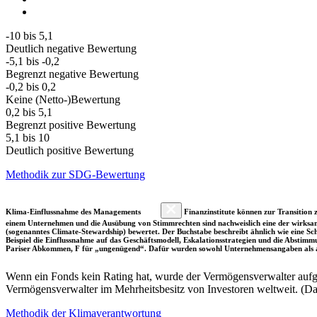
-10 bis 5,1
Deutlich negative Bewertung
-5,1 bis -0,2
Begrenzt negative Bewertung
-0,2 bis 0,2
Keine (Netto-)Bewertung
0,2 bis 5,1
Begrenzt positive Bewertung
5,1 bis 10
Deutlich positive Bewertung
Methodik zur SDG-Bewertung
Klima-Einflussnahme des Managements
Finanzinstitute können zur Transition z
einem Unternehmen und die Ausübung von Stimmrechten sind nachweislich eine der wirksam
(sogenanntes Climate-Stewardship) bewertet. Der Buchstabe beschreibt ähnlich wie eine S
Beispiel die Einflussnahme auf das Geschäftsmodell, Eskalationsstrategien und die Abst
Pariser Abkommen, F für „ungenügend“. Dafür wurden sowohl Unternehmensangaben als a
Wenn ein Fonds kein Rating hat, wurde der Vermögensverwalter aufgru
Vermögensverwalter im Mehrheitsbesitz von Investoren weltweit. (D
Methodik der Klimaverantwortung