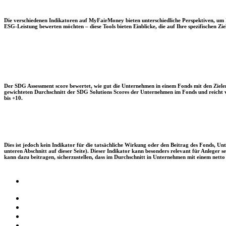
Die verschiedenen Indikatoren auf MyFairMoney bieten unterschiedliche Perspektiven, um Ihn
ESG-Leistung bewerten möchten – diese Tools bieten Einblicke, die auf Ihre spezifischen Zie
Der SDG Assessment score bewertet, wie gut die Unternehmen in einem Fonds mit den Zielen
gewichteten Durchschnitt der SDG Solutions Scores der Unternehmen im Fonds und reicht vo
bis +10.
Dies ist jedoch kein Indikator für die tatsächliche Wirkung oder den Beitrag des Fonds, 
unteren Abschnitt auf dieser Seite). Dieser Indikator kann besonders relevant für Anleger
kann dazu beitragen, sicherzustellen, dass im Durchschnitt in Unternehmen mit einem netto 