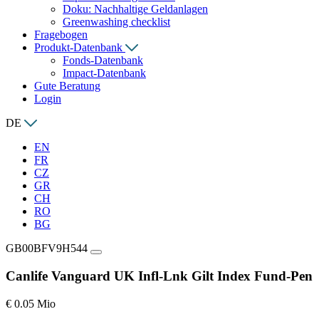
Doku: Nachhaltige Geldanlagen
Greenwashing checklist
Fragebogen
Produkt-Datenbank
Fonds-Datenbank
Impact-Datenbank
Gute Beratung
Login
DE
EN
FR
CZ
GR
CH
RO
BG
GB00BFV9H544
Canlife Vanguard UK Infl-Lnk Gilt Index Fund-Pen
€ 0.05 Mio