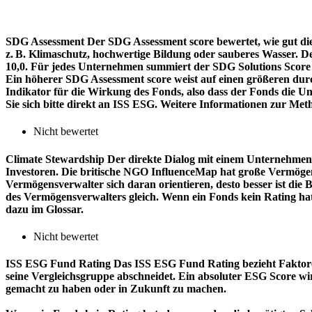
SDG Assessment
Der SDG Assessment score bewertet, wie gut di
z. B. Klimaschutz, hochwertige Bildung oder sauberes Wasser. D
10,0. Für jedes Unternehmen summiert der SDG Solutions Score de
Ein höherer SDG Assessment score weist auf einen größeren durch
Indikator für die Wirkung des Fonds, also dass der Fonds die
Sie sich bitte direkt an ISS ESG. Weitere Informationen zur Met
Nicht bewertet
Climate Stewardship
Der direkte Dialog mit einem Unternehmen 
Investoren. Die britische NGO InfluenceMap hat große Vermögen
Vermögensverwalter sich daran orientieren, desto besser ist d
des Vermögensverwalters gleich. Wenn ein Fonds kein Rating ha
dazu im Glossar.
Nicht bewertet
ISS ESG Fund Rating
Das ISS ESG Fund Rating bezieht Faktore
seine Vergleichsgruppe abschneidet. Ein absoluter ESG Score wir
gemacht zu haben oder in Zukunft zu machen.