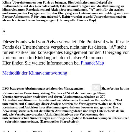
Klima-Übereinkommen von Paris zu bringen. Dies beinhaltet zum Beispiel die
Einflussnahme auf das Geschäftsmodell, Eskalationsstrategien und die Abstimmung zu
klimarelevanten Resolutionen auf Aktionärsversammlungen. "A" steht für ein starkes
und konsequentes Engagement für den Übergang von Unternehmen im Einklang mit dem
Pariser Abkommen, F für „ungenügend“. Dafür wurden sowohl Unternehmensangaben
als auch externe Daten herangezogen. (Datenquelle: FinanceMap)
A
Dieser Fonds wird von
Aviva
verwaltet. Die Punktzahl wird für alle
Fonds des Unternehmens vergeben, nicht nur für diesen. "A" steht
für ein starkes und konsequentes Engagement für den Übergang von
Unternehmen im Einklang mit dem Pariser Abkommen.
Hier finden Sie weitere Informationen bei
FinanceMap
Methodik der Klimaverantwortung
ESG-bezogenes Abstimmungsverhalten des Managements
ShareAction hat im
Rahmen seiner Bewertung Voting Matters 2024 70 der weltweit größten
Vermögensverwalter analysiert und deren Abstimmungsverhalten zu 279
Aktionärsbeschlüssen zu Umwelt- und Sozialthemen während der Proxy-Saison 2024
untersucht. Auf Grundlage dieser Analyse wurden die Vermögensverwalter nach der
Konsistenz und Ambition ihres Abstimmungsverhaltens bewertet und gerankt. Die
Bewertung stützt sich auf detaillierte Abstimmungsdaten und zeigt Unterschiede darin
auf, wie Vermögensverwalter Aktionärsinitiativen zur Verbesserung der
unternehmerischen Auswirkungen auf dringende globale Herausforderungen unterstützen
– oder nicht unterstützen. (Datenquelle: ShareAction)