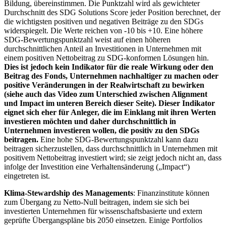
Bildung, übereinstimmen. Die Punktzahl wird als gewichteter
Durchschnitt des SDG Solutions Score jeder Position berechnet, der
die wichtigsten positiven und negativen Beiträge zu den SDGs
widerspiegelt. Die Werte reichen von -10 bis +10. Eine höhere
SDG-Bewertungspunktzahl weist auf einen höheren
durchschnittlichen Anteil an Investitionen in Unternehmen mit
einem positiven Nettobeitrag zu SDG-konformen Lösungen hin.
Dies ist jedoch kein Indikator für die reale Wirkung oder den
Beitrag des Fonds, Unternehmen nachhaltiger zu machen oder
positive Veränderungen in der Realwirtschaft zu bewirken
(siehe auch das Video zum Unterschied zwischen Alignment
und Impact im unteren Bereich dieser Seite). Dieser Indikator
eignet sich eher für Anleger, die im Einklang mit ihren Werten
investieren möchten und daher durchschnittlich in
Unternehmen investieren wollen, die positiv zu den SDGs
beitragen.
Eine hohe SDG-Bewertungspunktzahl kann dazu
beitragen sicherzustellen, dass durchschnittlich in Unternehmen mit
positivem Nettobeitrag investiert wird; sie zeigt jedoch nicht an, dass
infolge der Investition eine Verhaltensänderung („Impact“)
eingetreten ist.
Klima-Stewardship des Managements
: Finanzinstitute können
zum Übergang zu Netto-Null beitragen, indem sie sich bei
investierten Unternehmen für wissenschaftsbasierte und extern
geprüfte Übergangspläne bis 2050 einsetzen. Einige Portfolios