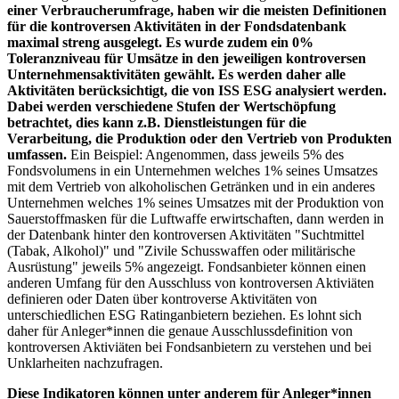
einer Verbraucherumfrage, haben wir die meisten Definitionen
für die kontroversen Aktivitäten in der Fondsdatenbank
maximal streng ausgelegt. Es wurde zudem ein 0%
Toleranzniveau für Umsätze in den jeweiligen kontroversen
Unternehmensaktivitäten gewählt. Es werden daher alle
Aktivitäten berücksichtigt, die von ISS ESG analysiert werden.
Dabei werden verschiedene Stufen der Wertschöpfung
betrachtet, dies kann z.B. Dienstleistungen für die
Verarbeitung, die Produktion oder den Vertrieb von Produkten
umfassen.
Ein Beispiel: Angenommen, dass jeweils 5% des
Fondsvolumens in ein Unternehmen welches 1% seines Umsatzes
mit dem Vertrieb von alkoholischen Getränken und in ein anderes
Unternehmen welches 1% seines Umsatzes mit der Produktion von
Sauerstoffmasken für die Luftwaffe erwirtschaften, dann werden in
der Datenbank hinter den kontroversen Aktivitäten "Suchtmittel
(Tabak, Alkohol)" und "Zivile Schusswaffen oder militärische
Ausrüstung" jeweils 5% angezeigt. Fondsanbieter können einen
anderen Umfang für den Ausschluss von kontroversen Aktiviäten
definieren oder Daten über kontroverse Aktivitäten von
unterschiedlichen ESG Ratinganbietern beziehen. Es lohnt sich
daher für Anleger*innen die genaue Ausschlussdefinition von
kontroversen Aktiviäten bei Fondsanbietern zu verstehen und bei
Unklarheiten nachzufragen.
Diese Indikatoren können unter anderem für Anleger*innen