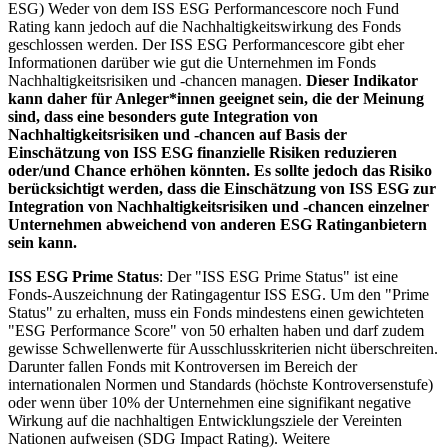
ESG) Weder von dem ISS ESG Performancescore noch Fund
Rating kann jedoch auf die Nachhaltigkeitswirkung des Fonds
geschlossen werden. Der ISS ESG Performancescore gibt eher
Informationen darüber wie gut die Unternehmen im Fonds
Nachhaltigkeitsrisiken und -chancen managen.
Dieser Indikator
kann daher für Anleger*innen geeignet sein, die der Meinung
sind, dass eine besonders gute Integration von
Nachhaltigkeitsrisiken und -chancen auf Basis der
Einschätzung von ISS ESG finanzielle Risiken reduzieren
oder/und Chance erhöhen könnten. Es sollte jedoch das Risiko
berücksichtigt werden, dass die Einschätzung von ISS ESG zur
Integration von Nachhaltigkeitsrisiken und -chancen einzelner
Unternehmen abweichend von anderen ESG Ratinganbietern
sein kann.
ISS ESG Prime Status
: Der "ISS ESG Prime Status" ist eine
Fonds-Auszeichnung der Ratingagentur ISS ESG. Um den "Prime
Status" zu erhalten, muss ein Fonds mindestens einen gewichteten
"ESG Performance Score" von 50 erhalten haben und darf zudem
gewisse Schwellenwerte für Ausschlusskriterien nicht überschreiten.
Darunter fallen Fonds mit Kontroversen im Bereich der
internationalen Normen und Standards (höchste Kontroversenstufe)
oder wenn über 10% der Unternehmen eine signifikant negative
Wirkung auf die nachhaltigen Entwicklungsziele der Vereinten
Nationen aufweisen (SDG Impact Rating). Weitere