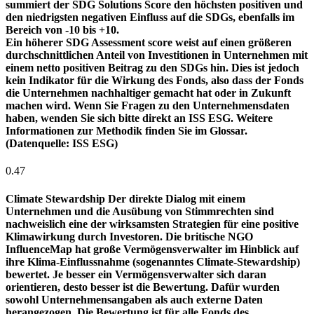
summiert der SDG Solutions Score den höchsten positiven und
den niedrigsten negativen Einfluss auf die SDGs, ebenfalls im
Bereich von -10 bis +10.
Ein höherer SDG Assessment score weist auf einen größeren
durchschnittlichen Anteil von Investitionen in Unternehmen mit
einem netto positiven Beitrag zu den SDGs hin. Dies ist jedoch
kein Indikator für die Wirkung des Fonds, also dass der Fonds
die Unternehmen nachhaltiger gemacht hat oder in Zukunft
machen wird. Wenn Sie Fragen zu den Unternehmensdaten
haben, wenden Sie sich bitte direkt an ISS ESG. Weitere
Informationen zur Methodik finden Sie im Glossar.
(Datenquelle: ISS ESG)
0.47
Climate Stewardship
Der direkte Dialog mit einem
Unternehmen und die Ausübung von Stimmrechten sind
nachweislich eine der wirksamsten Strategien für eine positive
Klimawirkung durch Investoren. Die britische NGO
InfluenceMap hat große Vermögensverwalter im Hinblick auf
ihre Klima-Einflussnahme (sogenanntes Climate-Stewardship)
bewertet. Je besser ein Vermögensverwalter sich daran
orientieren, desto besser ist die Bewertung. Dafür wurden
sowohl Unternehmensangaben als auch externe Daten
herangezogen. Die Bewertung ist für alle Fonds des