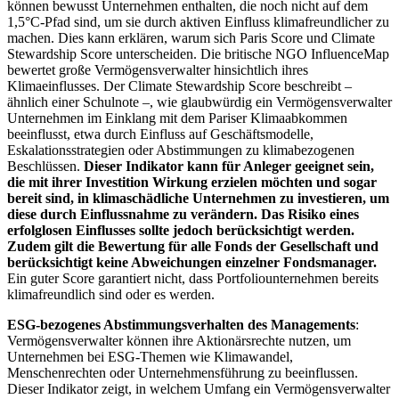
können bewusst Unternehmen enthalten, die noch nicht auf dem
1,5°C-Pfad sind, um sie durch aktiven Einfluss klimafreundlicher zu
machen. Dies kann erklären, warum sich Paris Score und Climate
Stewardship Score unterscheiden. Die britische NGO InfluenceMap
bewertet große Vermögensverwalter hinsichtlich ihres
Klimaeinflusses. Der Climate Stewardship Score beschreibt –
ähnlich einer Schulnote –, wie glaubwürdig ein Vermögensverwalter
Unternehmen im Einklang mit dem Pariser Klimaabkommen
beeinflusst, etwa durch Einfluss auf Geschäftsmodelle,
Eskalationsstrategien oder Abstimmungen zu klimabezogenen
Beschlüssen.
Dieser Indikator kann für Anleger geeignet sein,
die mit ihrer Investition Wirkung erzielen möchten und sogar
bereit sind, in klimaschädliche Unternehmen zu investieren, um
diese durch Einflussnahme zu verändern. Das Risiko eines
erfolglosen Einflusses sollte jedoch berücksichtigt werden.
Zudem gilt die Bewertung für alle Fonds der Gesellschaft und
berücksichtigt keine Abweichungen einzelner Fondsmanager.
Ein guter Score garantiert nicht, dass Portfoliounternehmen bereits
klimafreundlich sind oder es werden.
ESG-bezogenes Abstimmungsverhalten des Managements
:
Vermögensverwalter können ihre Aktionärsrechte nutzen, um
Unternehmen bei ESG-Themen wie Klimawandel,
Menschenrechten oder Unternehmensführung zu beeinflussen.
Dieser Indikator zeigt, in welchem Umfang ein Vermögensverwalter