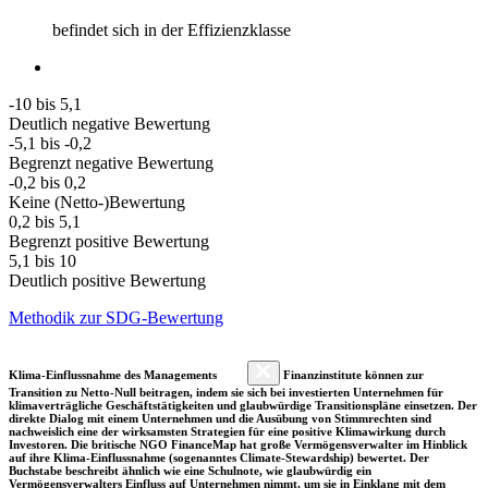
befindet sich in der Effizienzklasse
-10 bis 5,1
Deutlich negative Bewertung
-5,1 bis -0,2
Begrenzt negative Bewertung
-0,2 bis 0,2
Keine (Netto-)Bewertung
0,2 bis 5,1
Begrenzt positive Bewertung
5,1 bis 10
Deutlich positive Bewertung
Methodik zur SDG-Bewertung
Klima-Einflussnahme des Managements
Finanzinstitute können zur
Transition zu Netto-Null beitragen, indem sie sich bei investierten Unternehmen für
klimaverträgliche Geschäftstätigkeiten und glaubwürdige Transitionspläne einsetzen. Der
direkte Dialog mit einem Unternehmen und die Ausübung von Stimmrechten sind
nachweislich eine der wirksamsten Strategien für eine positive Klimawirkung durch
Investoren. Die britische NGO FinanceMap hat große Vermögensverwalter im Hinblick
auf ihre Klima-Einflussnahme (sogenanntes Climate-Stewardship) bewertet. Der
Buchstabe beschreibt ähnlich wie eine Schulnote, wie glaubwürdig ein
Vermögensverwalters Einfluss auf Unternehmen nimmt, um sie in Einklang mit dem