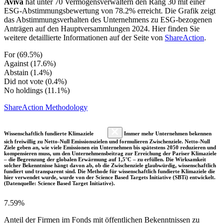
Aviva
hat unter 70 Vermögensverwaltern den Rang 30 mit einer
ESG-Abstimmungsbewertung von 78.2% erreicht. Die Grafik zeigt
das Abstimmungsverhalten des Unternehmens zu ESG-bezogenen
Anträgen auf den Hauptversammlungen 2024. Hier finden Sie
weitere detaillierte Informationen auf der Seite von
ShareAction
.
For (69.5%)
Against (17.6%)
Abstain (1.4%)
Did not vote (0.4%)
No holdings (11.1%)
ShareAction Methodology
Wissenschaftlich fundierte Klimaziele
Immer mehr Unternehmen bekennen
sich freiwillig zu Netto-Null Emissionszielen und formulieren Zwischenziele. Netto-Null
Ziele geben an, wie viele Emissionen ein Unternehmen bis spätestens 2050 reduzieren und
kompensieren muss, um den Unternehmensbeitrag zur Erreichung der Pariser Klimaziele
– die Begrenzung der globalen Erwärmung auf 1,5°C – zu erfüllen. Die Wirksamkeit
solcher Bekenntnisse hängt davon ab, ob die Zwischenziele glaubwürdig, wissenschaftlich
fundiert und transparent sind. Die Methode für wissenschaftlich fundierte Klimaziele die
hier verwendet wurde, wurde von der Science Based Targets Initiative (SBTi) entwickelt.
(Datenquelle: Science Based Target Initiative).
7.59%
Anteil der Firmen im Fonds mit öffentlichen Bekenntnissen zu