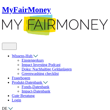
MyFairMoney
Wissens-Hub
Einsteigerkurs
Impact Investing Podcast
Doku: Nachhaltige Geldanlagen
Greenwashing checklist
Fragebogen
Produkt-Datenbank
Fonds-Datenbank
Impact-Datenbank
Gute Beratung
Login
DE