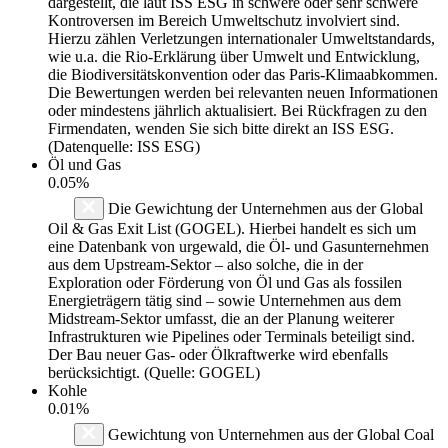
dargestellt, die laut ISS ESG in schwere oder sehr schwere
Kontroversen im Bereich Umweltschutz involviert sind.
Hierzu zählen Verletzungen internationaler Umweltstandards,
wie u.a. die Rio-Erklärung über Umwelt und Entwicklung,
die Biodiversitätskonvention oder das Paris-Klimaabkommen.
Die Bewertungen werden bei relevanten neuen Informationen
oder mindestens jährlich aktualisiert. Bei Rückfragen zu den
Firmendaten, wenden Sie sich bitte direkt an ISS ESG.
(Datenquelle: ISS ESG)
Öl und Gas
0.05%
Die Gewichtung der Unternehmen aus der Global
Oil & Gas Exit List (GOGEL). Hierbei handelt es sich um
eine Datenbank von urgewald, die Öl- und Gasunternehmen
aus dem Upstream-Sektor – also solche, die in der
Exploration oder Förderung von Öl und Gas als fossilen
Energieträgern tätig sind – sowie Unternehmen aus dem
Midstream-Sektor umfasst, die an der Planung weiterer
Infrastrukturen wie Pipelines oder Terminals beteiligt sind.
Der Bau neuer Gas- oder Ölkraftwerke wird ebenfalls
berücksichtigt. (Quelle: GOGEL)
Kohle
0.01%
Gewichtung von Unternehmen aus der Global Coal