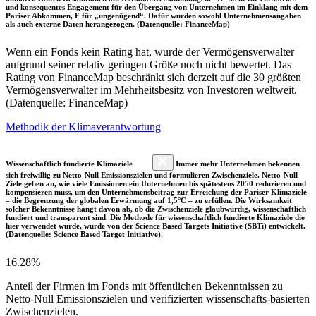
und konsequentes Engagement für den Übergang von Unternehmen im Einklang mit dem
Pariser Abkommen, F für „ungenügend“. Dafür wurden sowohl Unternehmensangaben
als auch externe Daten herangezogen. (Datenquelle: FinanceMap)
Wenn ein Fonds kein Rating hat, wurde der Vermögensverwalter
aufgrund seiner relativ geringen Größe noch nicht bewertet. Das
Rating von FinanceMap beschränkt sich derzeit auf die 30 größten
Vermögensverwalter im Mehrheitsbesitz von Investoren weltweit.
(Datenquelle: FinanceMap)
Methodik der Klimaverantwortung
Wissenschaftlich fundierte Klimaziele
Immer mehr Unternehmen bekennen
sich freiwillig zu Netto-Null Emissionszielen und formulieren Zwischenziele. Netto-Null
Ziele geben an, wie viele Emissionen ein Unternehmen bis spätestens 2050 reduzieren und
kompensieren muss, um den Unternehmensbeitrag zur Erreichung der Pariser Klimaziele
– die Begrenzung der globalen Erwärmung auf 1,5°C – zu erfüllen. Die Wirksamkeit
solcher Bekenntnisse hängt davon ab, ob die Zwischenziele glaubwürdig, wissenschaftlich
fundiert und transparent sind. Die Methode für wissenschaftlich fundierte Klimaziele die
hier verwendet wurde, wurde von der Science Based Targets Initiative (SBTi) entwickelt.
(Datenquelle: Science Based Target Initiative).
16.28%
Anteil der Firmen im Fonds mit öffentlichen Bekenntnissen zu
Netto-Null Emissionszielen und verifizierten wissenschafts-basierten
Zwischenzielen.