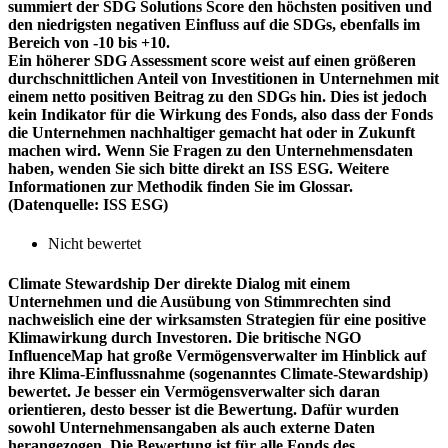
summiert der SDG Solutions Score den höchsten positiven und
den niedrigsten negativen Einfluss auf die SDGs, ebenfalls im
Bereich von -10 bis +10.
Ein höherer SDG Assessment score weist auf einen größeren
durchschnittlichen Anteil von Investitionen in Unternehmen mit
einem netto positiven Beitrag zu den SDGs hin. Dies ist jedoch
kein Indikator für die Wirkung des Fonds, also dass der Fonds
die Unternehmen nachhaltiger gemacht hat oder in Zukunft
machen wird. Wenn Sie Fragen zu den Unternehmensdaten
haben, wenden Sie sich bitte direkt an ISS ESG. Weitere
Informationen zur Methodik finden Sie im Glossar.
(Datenquelle: ISS ESG)
Nicht bewertet
Climate Stewardship
Der direkte Dialog mit einem
Unternehmen und die Ausübung von Stimmrechten sind
nachweislich eine der wirksamsten Strategien für eine positive
Klimawirkung durch Investoren. Die britische NGO
InfluenceMap hat große Vermögensverwalter im Hinblick auf
ihre Klima-Einflussnahme (sogenanntes Climate-Stewardship)
bewertet. Je besser ein Vermögensverwalter sich daran
orientieren, desto besser ist die Bewertung. Dafür wurden
sowohl Unternehmensangaben als auch externe Daten
herangezogen. Die Bewertung ist für alle Fonds des