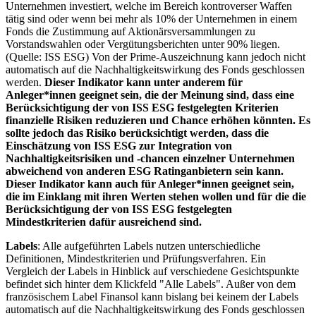
Unternehmen investiert, welche im Bereich kontroverser Waffen
tätig sind oder wenn bei mehr als 10% der Unternehmen in einem
Fonds die Zustimmung auf Aktionärsversammlungen zu
Vorstandswahlen oder Vergütungsberichten unter 90% liegen.
(Quelle: ISS ESG) Von der Prime-Auszeichnung kann jedoch nicht
automatisch auf die Nachhaltigkeitswirkung des Fonds geschlossen
werden.
Dieser Indikator kann unter anderem für
Anleger*innen geeignet sein, die der Meinung sind, dass eine
Berücksichtigung der von ISS ESG festgelegten Kriterien
finanzielle Risiken reduzieren und Chance erhöhen könnten. Es
sollte jedoch das Risiko berücksichtigt werden, dass die
Einschätzung von ISS ESG zur Integration von
Nachhaltigkeitsrisiken und -chancen einzelner Unternehmen
abweichend von anderen ESG Ratinganbietern sein kann.
Dieser Indikator kann auch für Anleger*innen geeignet sein,
die im Einklang mit ihren Werten stehen wollen und für die die
Berücksichtigung der von ISS ESG festgelegten
Mindestkriterien dafür ausreichend sind.
Labels
: Alle aufgeführten Labels nutzen unterschiedliche
Definitionen, Mindestkriterien und Prüfungsverfahren. Ein
Vergleich der Labels in Hinblick auf verschiedene Gesichtspunkte
befindet sich hinter dem Klickfeld "Alle Labels". Außer von dem
französischem Label Finansol kann bislang bei keinem der Labels
automatisch auf die Nachhaltigkeitswirkung des Fonds geschlossen