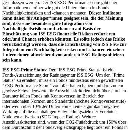
geschlossen werden. Der ISS ESG Performancescore gibt eher
Informationen darüber wie gut die Unternehmen im Fonds
Nachhaltigkeitsrisiken und -chancen managen.
Dieser Indikator
kann daher für Anleger*innen geeignet sein, die der Meinung
sind, dass eine besonders gute Integration von
Nachhaltigkeitsrisiken und -chancen auf Basis der
Einschätzung von ISS ESG finanzielle Risiken reduzieren
oder/und Chance erhöhen könnten. Es sollte jedoch das Risiko
berücksichtigt werden, dass die Einschätzung von ISS ESG zur
Integration von Nachhaltigkeitsrisiken und -chancen einzelner
Unternehmen abweichend von anderen ESG Ratinganbietern
sein kann.
ISS ESG Prime Status
: Der "ISS ESG Prime Status" ist eine
Fonds-Auszeichnung der Ratingagentur ISS ESG. Um den "Prime
Status" zu erhalten, muss ein Fonds mindestens einen gewichteten
"ESG Performance Score" von 50 erhalten haben und darf zudem
gewisse Schwellenwerte für Ausschlusskriterien nicht überschreiten.
Darunter fallen Fonds mit Kontroversen im Bereich der
internationalen Normen und Standards (höchste Kontroversenstufe)
oder wenn über 10% der Unternehmen eine signifikant negative
Wirkung auf die nachhaltigen Entwicklungsziele der Vereinten
Nationen aufweisen (SDG Impact Rating). Weitere
Auschlusskriterien sind, wenn der CO2-Fußabdruck um 150% über
dem Durchschnitt der Fondsvergleichsgruppe liegt oder ein Fonds in