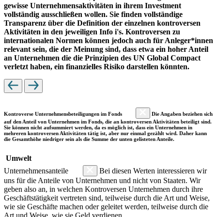
gewisse Unternehmensaktivitäten in ihrem Investment
vollständig ausschließen wollen. Sie finden vollständige
Transparenz über die Definition der einzelnen kontroversen
Aktivitäten in den jeweiligen Info i's. Kontroversen zu
internationalen Normen können jedoch auch für Anleger*innen
relevant sein, die der Meinung sind, dass etwa ein hoher Anteil
an Unternehmen die die Prinzipien des UN Global Compact
verletzt haben, ein finanzielles Risiko darstellen könnten.
Kontroverse Unternehmensbeteiligungen im Fonds
Die Angaben beziehen sich
auf den Anteil von Unternehmen im Fonds, die an kontroversen Aktivitäten beteiligt sind.
Sie können nicht aufsummiert werden, da es möglich ist, dass ein Unternehmen in
mehreren kontroversen Aktivitäten tätig ist, aber nur einmal gezählt wird. Daher kann
die Gesamthöhe niedriger sein als die Summe der unten gelisteten Anteile.
Umwelt
Unternehmensanteile
Bei diesen Werten interessieren wir
uns für die Anteile von Unternehmen und nicht von Staaten. Wir
geben also an, in welchen Kontroversen Unternehmen durch ihre
Geschäftstätigkeit vertreten sind, teilweise durch die Art und Weise,
wie sie Geschäfte machen oder geleitet werden, teilweise durch die
Art und Weise, wie sie Geld verdienen.