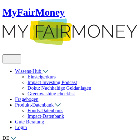
MyFairMoney
Wissens-Hub
Einsteigerkurs
Impact Investing Podcast
Doku: Nachhaltige Geldanlagen
Greenwashing checklist
Fragebogen
Produkt-Datenbank
Fonds-Datenbank
Impact-Datenbank
Gute Beratung
Login
DE