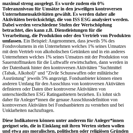
maximal streng ausgelegt. Es wurde zudem ein 0%
Toleranzniveau für Umsätze in den jeweiligen kontroversen
Unternehmensaktivitäten gewählt. Es werden daher alle
Aktivitäten berücksichtigt, die von ISS ESG analysiert werden.
Dabei werden verschiedene Stufen der Wertschöpfung
betrachtet, dies kann z.B. Dienstleistungen für die
Verarbeitung, die Produktion oder den Vertrieb von Produkten
umfassen.
Ein Beispiel: Angenommen, dass jeweils 5% des
Fondsvolumens in ein Unternehmen welches 1% seines Umsatzes
mit dem Vertrieb von alkoholischen Getränken und in ein anderes
Unternehmen welches 1% seines Umsatzes mit der Produktion von
Sauerstoffmasken für die Luftwaffe erwirtschaften, dann werden in
der Datenbank hinter den kontroversen Aktivitäten "Suchtmittel
(Tabak, Alkohol)" und "Zivile Schusswaffen oder militärische
Ausrüstung" jeweils 5% angezeigt. Fondsanbieter können einen
anderen Umfang für den Ausschluss von kontroversen Aktiviäten
definieren oder Daten über kontroverse Aktivitäten von
unterschiedlichen ESG Ratinganbietern beziehen. Es lohnt sich
daher für Anleger*innen die genaue Ausschlussdefinition von
kontroversen Aktiviäten bei Fondsanbietern zu verstehen und bei
Unklarheiten nachzufragen.
Diese Indikatoren können unter anderem für Anleger*innen
geeignet sein, die in Einklang mit ihren Werten stehen wollen
und etwa aus moralischen, politischen oder religiösen Gründen