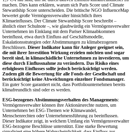
machen. Dies kann erklären, warum sich Paris Score und Climate
Stewardship Score unterscheiden. Die britische NGO InfluenceMap
bewertet große Vermögensverwalter hinsichtlich ihres
Klimaeinflusses. Der Climate Stewardship Score beschreibt –
ähnlich einer Schulnote –, wie glaubwürdig ein Vermögensverwalter
Unternehmen im Einklang mit dem Pariser Klimaabkommen
beeinflusst, etwa durch Einfluss auf Geschäftsmodelle,
Eskalationsstrategien oder Abstimmungen zu klimabezogenen
Beschlüssen.
Dieser Indikator kann für Anleger geeignet sein,
die mit ihrer Investition Wirkung erzielen möchten und sogar
bereit sind, in klimaschädliche Unternehmen zu investieren, um
diese durch Einflussnahme zu verändern. Das Risiko eines
erfolglosen Einflusses sollte jedoch berücksichtigt werden.
Zudem gilt die Bewertung für alle Fonds der Gesellschaft und
berücksichtigt keine Abweichungen einzelner Fondsmanager.
Ein guter Score garantiert nicht, dass Portfoliounternehmen bereits
klimafreundlich sind oder es werden.
ESG-bezogenes Abstimmungsverhalten des Managements
:
Vermögensverwalter können ihre Aktionärsrechte nutzen, um
Unternehmen bei ESG-Themen wie Klimawandel,
Menschenrechten oder Unternehmensführung zu beeinflussen.
Dieser Indikator zeigt, in welchem Umfang ein Vermögensverwalter
ESG-bezogene Beschlüsse unterstützt. Eine starke Bewertung
signalisiert eine höhere Wahrscheinlichkeit, dass Einfluss zur