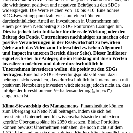
die wichtigsten positiven und negativen Beiträge zu den SDGs
widerspiegelt. Die Werte reichen von -10 bis +10. Eine höhere
SDG-Bewertungspunktzahl weist auf einen höheren
durchschnittlichen Anteil an Investitionen in Unternehmen mit
einem positiven Nettobeitrag zu SDG-konformen Lösungen hin.
Dies ist jedoch kein Indikator für die reale Wirkung oder den
Beitrag des Fonds, Unternehmen nachhaltiger zu machen oder
positive Veränderungen in der Realwirtschaft zu bewirken
(siehe auch das Video zum Unterschied zwischen Alignment
und Impact im unteren Bereich dieser Seite). Dieser Indikator
eignet sich eher für Anleger, die im Einklang mit ihren Werten
investieren möchten und daher durchschnittlich in
Unternehmen investieren wollen, die positiv zu den SDGs
beitragen.
Eine hohe SDG-Bewertungspunktzahl kann dazu
beitragen sicherzustellen, dass durchschnittlich in Unternehmen mit
positivem Nettobeitrag investiert wird; sie zeigt jedoch nicht an, dass
infolge der Investition eine Verhaltensänderung („Impact“)
eingetreten ist.
Klima-Stewardship des Managements
: Finanzinstitute können
zum Übergang zu Netto-Null beitragen, indem sie sich bei
investierten Unternehmen für wissenschaftsbasierte und extern
geprüfte Übergangspläne bis 2050 einsetzen. Einige Portfolios
können bewusst Unternehmen enthalten, die noch nicht auf dem
1,5°C-Pfad sind, um sie durch aktiven Einfluss klimafreundlicher zu