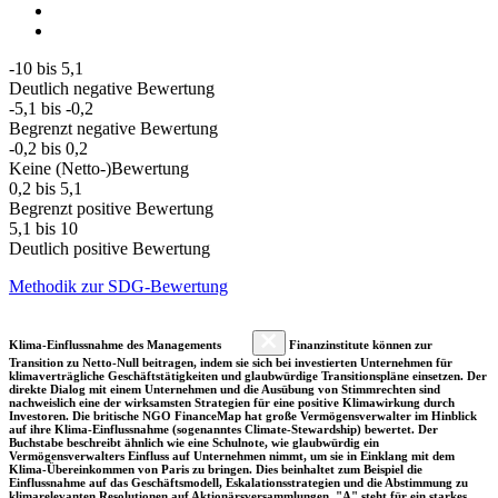
-10 bis 5,1
Deutlich negative Bewertung
-5,1 bis -0,2
Begrenzt negative Bewertung
-0,2 bis 0,2
Keine (Netto-)Bewertung
0,2 bis 5,1
Begrenzt positive Bewertung
5,1 bis 10
Deutlich positive Bewertung
Methodik zur SDG-Bewertung
Klima-Einflussnahme des Managements
Finanzinstitute können zur
Transition zu Netto-Null beitragen, indem sie sich bei investierten Unternehmen für
klimaverträgliche Geschäftstätigkeiten und glaubwürdige Transitionspläne einsetzen. Der
direkte Dialog mit einem Unternehmen und die Ausübung von Stimmrechten sind
nachweislich eine der wirksamsten Strategien für eine positive Klimawirkung durch
Investoren. Die britische NGO FinanceMap hat große Vermögensverwalter im Hinblick
auf ihre Klima-Einflussnahme (sogenanntes Climate-Stewardship) bewertet. Der
Buchstabe beschreibt ähnlich wie eine Schulnote, wie glaubwürdig ein
Vermögensverwalters Einfluss auf Unternehmen nimmt, um sie in Einklang mit dem
Klima-Übereinkommen von Paris zu bringen. Dies beinhaltet zum Beispiel die
Einflussnahme auf das Geschäftsmodell, Eskalationsstrategien und die Abstimmung zu
klimarelevanten Resolutionen auf Aktionärsversammlungen. "A" steht für ein starkes