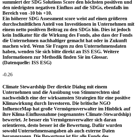
summiert der SDG Solutions Score den höchsten positiven und
den niedrigsten negativen Einfluss auf die SDGs, ebenfalls im
Bereich von -10 bis +10.
Ein höherer SDG Assessment score weist auf einen größeren
durchschnittlichen Anteil von Investitionen in Unternehmen mit
einem netto positiven Beitrag zu den SDGs hin. Dies ist jedoch
kein Indikator für die Wirkung des Fonds, also dass der Fonds
die Unternehmen nachhaltiger gemacht hat oder in Zukunft
machen wird. Wenn Sie Fragen zu den Unternehmensdaten
haben, wenden Sie sich bitte direkt an ISS ESG. Weitere
Informationen zur Methodik finden Sie im Glossar.
(Datenquelle: ISS ESG)
-0.26
Climate Stewardship
Der direkte Dialog mit einem
Unternehmen und die Ausübung von Stimmrechten sind
nachweislich eine der wirksamsten Strategien für eine positive
Klimawirkung durch Investoren. Die britische NGO
InfluenceMap hat große Vermögensverwalter im Hinblick auf
ihre Klima-Einflussnahme (sogenanntes Climate-Stewardship)
bewertet. Je besser ein Vermögensverwalter sich daran
orientieren, desto besser ist die Bewertung. Dafür wurden
sowohl Unternehmensangaben als auch externe Daten
herangezogen. Die Bewertung ist für alle Fonds des