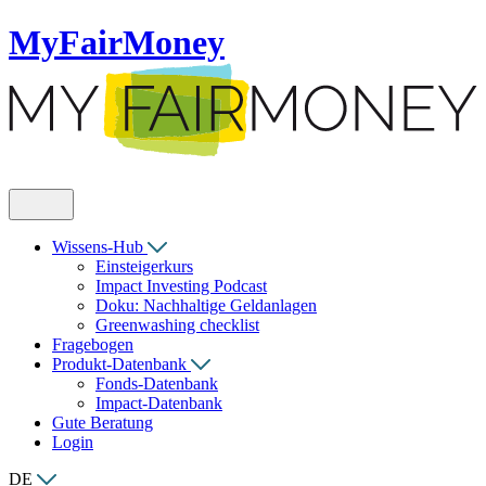
MyFairMoney
Wissens-Hub
Einsteigerkurs
Impact Investing Podcast
Doku: Nachhaltige Geldanlagen
Greenwashing checklist
Fragebogen
Produkt-Datenbank
Fonds-Datenbank
Impact-Datenbank
Gute Beratung
Login
DE