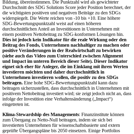
Bildung, übereinstimmen. Die Punktzahl wird als gewichteter
Durchschnitt des SDG Solutions Score jeder Position berechnet, der
die wichtigsten positiven und negativen Beiträge zu den SDGs
widerspiegelt. Die Werte reichen von -10 bis +10. Eine höhere
SDG-Bewertungspunktzahl weist auf einen höheren
durchschnittlichen Anteil an Investitionen in Unternehmen mit
einem positiven Nettobeitrag zu SDG-konformen Lösungen hin.
Dies ist jedoch kein Indikator für die reale Wirkung oder den
Beitrag des Fonds, Unternehmen nachhaltiger zu machen oder
positive Veränderungen in der Realwirtschaft zu bewirken
(siehe auch das Video zum Unterschied zwischen Alignment
und Impact im unteren Bereich dieser Seite). Dieser Indikator
eignet sich eher für Anleger, die im Einklang mit ihren Werten
investieren möchten und daher durchschnittlich in
Unternehmen investieren wollen, die positiv zu den SDGs
beitragen.
Eine hohe SDG-Bewertungspunktzahl kann dazu
beitragen sicherzustellen, dass durchschnittlich in Unternehmen mit
positivem Nettobeitrag investiert wird; sie zeigt jedoch nicht an, dass
infolge der Investition eine Verhaltensänderung („Impact“)
eingetreten ist.
Klima-Stewardship des Managements
: Finanzinstitute können
zum Übergang zu Netto-Null beitragen, indem sie sich bei
investierten Unternehmen für wissenschaftsbasierte und extern
geprüfte Übergangspläne bis 2050 einsetzen. Einige Portfolios