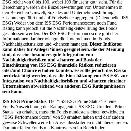
ESG reicht von 0 bis 100, wobei 100 für „sehr gut“ steht. Für die
Berechnung werden die Einzelbewertungen von Unternehmen in
den Bereichen Umwelt, Soziales und Unternehmensführung
zusammengeführt und auf Fondsebene aggregiert. (Datenquelle: ISS
ESG) Weder von dem ISS ESG Performancescore noch Fund
Rating kann jedoch auf die Nachhaltigkeitswirkung des Fonds
geschlossen werden. Der ISS ESG Performancescore gibt eher
Informationen darüber wie gut die Unternehmen im Fonds
Nachhaltigkeitsrisiken und -chancen managen.
Dieser Indikator
kann daher für Anleger*innen geeignet sein, die der Meinung
sind, dass eine besonders gute Integration von
Nachhaltigkeitsrisiken und -chancen auf Basis der
Einschätzung von ISS ESG finanzielle Risiken reduzieren
oder/und Chance erhöhen könnten. Es sollte jedoch das Risiko
berücksichtigt werden, dass die Einschätzung von ISS ESG zur
Integration von Nachhaltigkeitsrisiken und -chancen einzelner
Unternehmen abweichend von anderen ESG Ratinganbietern
sein kann.
ISS ESG Prime Status
: Der "ISS ESG Prime Status" ist eine
Fonds-Auszeichnung der Ratingagentur ISS ESG. Um den "Prime
Status" zu erhalten, muss ein Fonds mindestens einen gewichteten
"ESG Performance Score" von 50 erhalten haben und darf zudem
gewisse Schwellenwerte für Ausschlusskriterien nicht überschreiten.
Darunter fallen Fonds mit Kontroversen im Bereich der