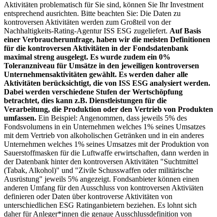
Aktivitäten problematisch für Sie sind, können Sie Ihr Investment
entsprechend ausrichten. Bitte beachten Sie: Die Daten zu
kontroversen Aktivitäten werden zum Großteil von der
Nachhaltigkeits-Rating-Agentur ISS ESG zugeliefert.
Auf Basis
einer Verbraucherumfrage, haben wir die meisten Definitionen
für die kontroversen Aktivitäten in der Fondsdatenbank
maximal streng ausgelegt. Es wurde zudem ein 0%
Toleranzniveau für Umsätze in den jeweiligen kontroversen
Unternehmensaktivitäten gewählt. Es werden daher alle
Aktivitäten berücksichtigt, die von ISS ESG analysiert werden.
Dabei werden verschiedene Stufen der Wertschöpfung
betrachtet, dies kann z.B. Dienstleistungen für die
Verarbeitung, die Produktion oder den Vertrieb von Produkten
umfassen.
Ein Beispiel: Angenommen, dass jeweils 5% des
Fondsvolumens in ein Unternehmen welches 1% seines Umsatzes
mit dem Vertrieb von alkoholischen Getränken und in ein anderes
Unternehmen welches 1% seines Umsatzes mit der Produktion von
Sauerstoffmasken für die Luftwaffe erwirtschaften, dann werden in
der Datenbank hinter den kontroversen Aktivitäten "Suchtmittel
(Tabak, Alkohol)" und "Zivile Schusswaffen oder militärische
Ausrüstung" jeweils 5% angezeigt. Fondsanbieter können einen
anderen Umfang für den Ausschluss von kontroversen Aktiviäten
definieren oder Daten über kontroverse Aktivitäten von
unterschiedlichen ESG Ratinganbietern beziehen. Es lohnt sich
daher für Anleger*innen die genaue Ausschlussdefinition von