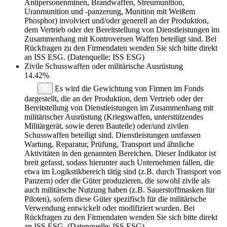
Antipersonenminen, Brandwaffen, Streumunition,
Uranmunition und -panzerung, Munition mit Weißem
Phosphor) involviert und/oder generell an der Produktion,
dem Vertrieb oder der Bereitstellung von Dienstleistungen im
Zusammenhang mit Kontroversen Waffen beteiligt sind. Bei
Rückfragen zu den Firmendaten wenden Sie sich bitte direkt
an ISS ESG. (Datenquelle: ISS ESG)
Zivile Schusswaffen oder militärische Ausrüstung
14.42%
Es wird die Gewichtung von Firmen im Fonds
dargestellt, die an der Produktion, dem Vertrieb oder der
Bereitstellung von Dienstleistungen im Zusammenhang mit
militärischer Ausrüstung (Kriegswaffen, unterstützendes
Militärgerät, sowie deren Bauteile) oder/und zivilen
Schusswaffen beteiligt sind. Dienstleistungen umfassen
Wartung, Reparatur, Prüfung, Transport und ähnliche
Aktivitäten in den genannten Bereichen. Dieser Indikator ist
breit gefasst, sodass hierunter auch Unternehmen fallen, die
etwa im Logikstikbereich tätig sind (z.B. durch Transport von
Panzern) oder die Güter produzieren, die sowohl zivile als
auch militärsche Nutzung haben (z.B. Sauerstoffmasken für
Piloten), sofern diese Güter spezifisch für die militärische
Verwendung entwickelt oder modifiziert wurden. Bei
Rückfragen zu den Firmendaten wenden Sie sich bitte direkt
an ISS ESG. (Datenquelle: ISS ESG)