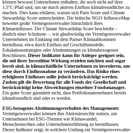
können bewusst Unternehmen enthalten, die noch nicht auf dem
1,5°C-Pfad sind, um sie durch aktiven Einfluss klimafreundlicher zu
machen. Dies kann erklären, warum sich Paris Score und Climate
Stewardship Score unterscheiden. Die britische NGO InfluenceMap
bewertet große Vermögensverwalter hinsichtlich ihres
Klimaeinflusses. Der Climate Stewardship Score beschreibt –
ähnlich einer Schulnote –, wie glaubwürdig ein Vermögensverwalter
Unternehmen im Einklang mit dem Pariser Klimaabkommen
beeinflusst, etwa durch Einfluss auf Geschäftsmodelle,
Eskalationsstrategien oder Abstimmungen zu klimabezogenen
Beschlüssen.
Dieser Indikator kann für Anleger geeignet sein,
die mit ihrer Investition Wirkung erzielen möchten und sogar
bereit sind, in klimaschädliche Unternehmen zu investieren, um
diese durch Einflussnahme zu verändern. Das Risiko eines
erfolglosen Einflusses sollte jedoch berücksichtigt werden.
Zudem gilt die Bewertung für alle Fonds der Gesellschaft und
berücksichtigt keine Abweichungen einzelner Fondsmanager.
Ein guter Score garantiert nicht, dass Portfoliounternehmen bereits
klimafreundlich sind oder es werden.
ESG-bezogenes Abstimmungsverhalten des Managements
:
Vermögensverwalter können ihre Aktionärsrechte nutzen, um
Unternehmen bei ESG-Themen wie Klimawandel,
Menschenrechten oder Unternehmensführung zu beeinflussen.
Dieser Indikator zeigt, in welchem Umfang ein Vermögensverwalter