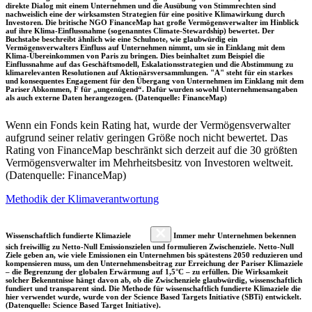
direkte Dialog mit einem Unternehmen und die Ausübung von Stimmrechten sind
nachweislich eine der wirksamsten Strategien für eine positive Klimawirkung durch
Investoren. Die britische NGO FinanceMap hat große Vermögensverwalter im Hinblick
auf ihre Klima-Einflussnahme (sogenanntes Climate-Stewardship) bewertet. Der
Buchstabe beschreibt ähnlich wie eine Schulnote, wie glaubwürdig ein
Vermögensverwalters Einfluss auf Unternehmen nimmt, um sie in Einklang mit dem
Klima-Übereinkommen von Paris zu bringen. Dies beinhaltet zum Beispiel die
Einflussnahme auf das Geschäftsmodell, Eskalationsstrategien und die Abstimmung zu
klimarelevanten Resolutionen auf Aktionärsversammlungen. "A" steht für ein starkes
und konsequentes Engagement für den Übergang von Unternehmen im Einklang mit dem
Pariser Abkommen, F für „ungenügend“. Dafür wurden sowohl Unternehmensangaben
als auch externe Daten herangezogen. (Datenquelle: FinanceMap)
Wenn ein Fonds kein Rating hat, wurde der Vermögensverwalter
aufgrund seiner relativ geringen Größe noch nicht bewertet. Das
Rating von FinanceMap beschränkt sich derzeit auf die 30 größten
Vermögensverwalter im Mehrheitsbesitz von Investoren weltweit.
(Datenquelle: FinanceMap)
Methodik der Klimaverantwortung
Wissenschaftlich fundierte Klimaziele
Immer mehr Unternehmen bekennen
sich freiwillig zu Netto-Null Emissionszielen und formulieren Zwischenziele. Netto-Null
Ziele geben an, wie viele Emissionen ein Unternehmen bis spätestens 2050 reduzieren und
kompensieren muss, um den Unternehmensbeitrag zur Erreichung der Pariser Klimaziele
– die Begrenzung der globalen Erwärmung auf 1,5°C – zu erfüllen. Die Wirksamkeit
solcher Bekenntnisse hängt davon ab, ob die Zwischenziele glaubwürdig, wissenschaftlich
fundiert und transparent sind. Die Methode für wissenschaftlich fundierte Klimaziele die
hier verwendet wurde, wurde von der Science Based Targets Initiative (SBTi) entwickelt.
(Datenquelle: Science Based Target Initiative).