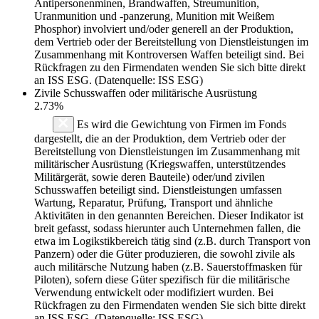
Antipersonenminen, Brandwaffen, Streumunition,
Uranmunition und -panzerung, Munition mit Weißem
Phosphor) involviert und/oder generell an der Produktion,
dem Vertrieb oder der Bereitstellung von Dienstleistungen im
Zusammenhang mit Kontroversen Waffen beteiligt sind. Bei
Rückfragen zu den Firmendaten wenden Sie sich bitte direkt
an ISS ESG. (Datenquelle: ISS ESG)
Zivile Schusswaffen oder militärische Ausrüstung
2.73%
Es wird die Gewichtung von Firmen im Fonds
dargestellt, die an der Produktion, dem Vertrieb oder der
Bereitstellung von Dienstleistungen im Zusammenhang mit
militärischer Ausrüstung (Kriegswaffen, unterstützendes
Militärgerät, sowie deren Bauteile) oder/und zivilen
Schusswaffen beteiligt sind. Dienstleistungen umfassen
Wartung, Reparatur, Prüfung, Transport und ähnliche
Aktivitäten in den genannten Bereichen. Dieser Indikator ist
breit gefasst, sodass hierunter auch Unternehmen fallen, die
etwa im Logikstikbereich tätig sind (z.B. durch Transport von
Panzern) oder die Güter produzieren, die sowohl zivile als
auch militärsche Nutzung haben (z.B. Sauerstoffmasken für
Piloten), sofern diese Güter spezifisch für die militärische
Verwendung entwickelt oder modifiziert wurden. Bei
Rückfragen zu den Firmendaten wenden Sie sich bitte direkt
an ISS ESG. (Datenquelle: ISS ESG)