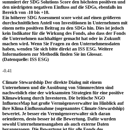
summiert der SDG Solutions Score den höchsten positiven und
den niedrigsten negativen Einfluss auf die SDGs, ebenfalls im
Bereich von -10 bis +10.
Ein höherer SDG Assessment score weist auf einen größeren
durchschnittlichen Anteil von Investitionen in Unternehmen mit
einem netto positiven Beitrag zu den SDGs hin. Dies ist jedoch
kein Indikator für die Wirkung des Fonds, also dass der Fonds
die Unternehmen nachhaltiger gemacht hat oder in Zukunft
machen wird. Wenn Sie Fragen zu den Unternehmensdaten
haben, wenden Sie sich bitte direkt an ISS ESG. Weitere
Informationen zur Methodik finden Sie im Glossar.
(Datenquelle: ISS ESG)
-0.41
Climate Stewardship
Der direkte Dialog mit einem
Unternehmen und die Ausübung von Stimmrechten sind
nachweislich eine der wirksamsten Strategien für eine positive
Klimawirkung durch Investoren. Die britische NGO
InfluenceMap hat große Vermögensverwalter im Hinblick auf
ihre Klima-Einflussnahme (sogenanntes Climate-Stewardship)
bewertet. Je besser ein Vermögensverwalter sich daran
orientieren, desto besser ist die Bewertung. Dafür wurden
sowohl Unternehmensangaben als auch externe Daten
herangezogen. Die Bewertung ist für alle Fonds des