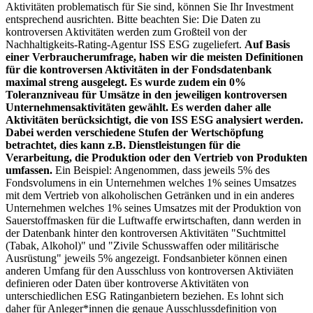
Aktivitäten problematisch für Sie sind, können Sie Ihr Investment
entsprechend ausrichten. Bitte beachten Sie: Die Daten zu
kontroversen Aktivitäten werden zum Großteil von der
Nachhaltigkeits-Rating-Agentur ISS ESG zugeliefert.
Auf Basis
einer Verbraucherumfrage, haben wir die meisten Definitionen
für die kontroversen Aktivitäten in der Fondsdatenbank
maximal streng ausgelegt. Es wurde zudem ein 0%
Toleranzniveau für Umsätze in den jeweiligen kontroversen
Unternehmensaktivitäten gewählt. Es werden daher alle
Aktivitäten berücksichtigt, die von ISS ESG analysiert werden.
Dabei werden verschiedene Stufen der Wertschöpfung
betrachtet, dies kann z.B. Dienstleistungen für die
Verarbeitung, die Produktion oder den Vertrieb von Produkten
umfassen.
Ein Beispiel: Angenommen, dass jeweils 5% des
Fondsvolumens in ein Unternehmen welches 1% seines Umsatzes
mit dem Vertrieb von alkoholischen Getränken und in ein anderes
Unternehmen welches 1% seines Umsatzes mit der Produktion von
Sauerstoffmasken für die Luftwaffe erwirtschaften, dann werden in
der Datenbank hinter den kontroversen Aktivitäten "Suchtmittel
(Tabak, Alkohol)" und "Zivile Schusswaffen oder militärische
Ausrüstung" jeweils 5% angezeigt. Fondsanbieter können einen
anderen Umfang für den Ausschluss von kontroversen Aktiviäten
definieren oder Daten über kontroverse Aktivitäten von
unterschiedlichen ESG Ratinganbietern beziehen. Es lohnt sich
daher für Anleger*innen die genaue Ausschlussdefinition von