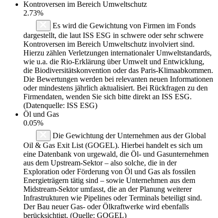
Kontroversen im Bereich Umweltschutz
2.73%
Es wird die Gewichtung von Firmen im Fonds
dargestellt, die laut ISS ESG in schwere oder sehr schwere
Kontroversen im Bereich Umweltschutz involviert sind.
Hierzu zählen Verletzungen internationaler Umweltstandards,
wie u.a. die Rio-Erklärung über Umwelt und Entwicklung,
die Biodiversitätskonvention oder das Paris-Klimaabkommen.
Die Bewertungen werden bei relevanten neuen Informationen
oder mindestens jährlich aktualisiert. Bei Rückfragen zu den
Firmendaten, wenden Sie sich bitte direkt an ISS ESG.
(Datenquelle: ISS ESG)
Öl und Gas
0.05%
Die Gewichtung der Unternehmen aus der Global
Oil & Gas Exit List (GOGEL). Hierbei handelt es sich um
eine Datenbank von urgewald, die Öl- und Gasunternehmen
aus dem Upstream-Sektor – also solche, die in der
Exploration oder Förderung von Öl und Gas als fossilen
Energieträgern tätig sind – sowie Unternehmen aus dem
Midstream-Sektor umfasst, die an der Planung weiterer
Infrastrukturen wie Pipelines oder Terminals beteiligt sind.
Der Bau neuer Gas- oder Ölkraftwerke wird ebenfalls
berücksichtigt. (Quelle: GOGEL)