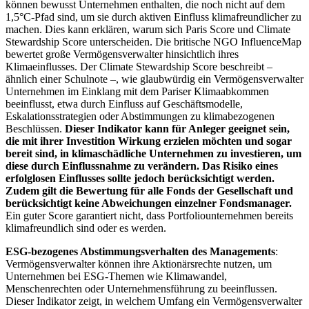
können bewusst Unternehmen enthalten, die noch nicht auf dem
1,5°C-Pfad sind, um sie durch aktiven Einfluss klimafreundlicher zu
machen. Dies kann erklären, warum sich Paris Score und Climate
Stewardship Score unterscheiden. Die britische NGO InfluenceMap
bewertet große Vermögensverwalter hinsichtlich ihres
Klimaeinflusses. Der Climate Stewardship Score beschreibt –
ähnlich einer Schulnote –, wie glaubwürdig ein Vermögensverwalter
Unternehmen im Einklang mit dem Pariser Klimaabkommen
beeinflusst, etwa durch Einfluss auf Geschäftsmodelle,
Eskalationsstrategien oder Abstimmungen zu klimabezogenen
Beschlüssen.
Dieser Indikator kann für Anleger geeignet sein,
die mit ihrer Investition Wirkung erzielen möchten und sogar
bereit sind, in klimaschädliche Unternehmen zu investieren, um
diese durch Einflussnahme zu verändern. Das Risiko eines
erfolglosen Einflusses sollte jedoch berücksichtigt werden.
Zudem gilt die Bewertung für alle Fonds der Gesellschaft und
berücksichtigt keine Abweichungen einzelner Fondsmanager.
Ein guter Score garantiert nicht, dass Portfoliounternehmen bereits
klimafreundlich sind oder es werden.
ESG-bezogenes Abstimmungsverhalten des Managements
:
Vermögensverwalter können ihre Aktionärsrechte nutzen, um
Unternehmen bei ESG-Themen wie Klimawandel,
Menschenrechten oder Unternehmensführung zu beeinflussen.
Dieser Indikator zeigt, in welchem Umfang ein Vermögensverwalter