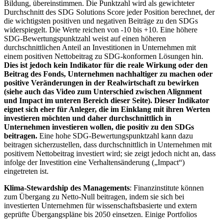
Bildung, übereinstimmen. Die Punktzahl wird als gewichteter
Durchschnitt des SDG Solutions Score jeder Position berechnet, der
die wichtigsten positiven und negativen Beiträge zu den SDGs
widerspiegelt. Die Werte reichen von -10 bis +10. Eine höhere
SDG-Bewertungspunktzahl weist auf einen höheren
durchschnittlichen Anteil an Investitionen in Unternehmen mit
einem positiven Nettobeitrag zu SDG-konformen Lösungen hin.
Dies ist jedoch kein Indikator für die reale Wirkung oder den
Beitrag des Fonds, Unternehmen nachhaltiger zu machen oder
positive Veränderungen in der Realwirtschaft zu bewirken
(siehe auch das Video zum Unterschied zwischen Alignment
und Impact im unteren Bereich dieser Seite). Dieser Indikator
eignet sich eher für Anleger, die im Einklang mit ihren Werten
investieren möchten und daher durchschnittlich in
Unternehmen investieren wollen, die positiv zu den SDGs
beitragen.
Eine hohe SDG-Bewertungspunktzahl kann dazu
beitragen sicherzustellen, dass durchschnittlich in Unternehmen mit
positivem Nettobeitrag investiert wird; sie zeigt jedoch nicht an, dass
infolge der Investition eine Verhaltensänderung („Impact“)
eingetreten ist.
Klima-Stewardship des Managements
: Finanzinstitute können
zum Übergang zu Netto-Null beitragen, indem sie sich bei
investierten Unternehmen für wissenschaftsbasierte und extern
geprüfte Übergangspläne bis 2050 einsetzen. Einige Portfolios