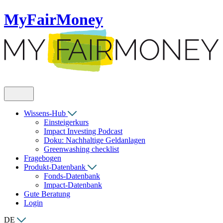
MyFairMoney
Wissens-Hub
Einsteigerkurs
Impact Investing Podcast
Doku: Nachhaltige Geldanlagen
Greenwashing checklist
Fragebogen
Produkt-Datenbank
Fonds-Datenbank
Impact-Datenbank
Gute Beratung
Login
DE