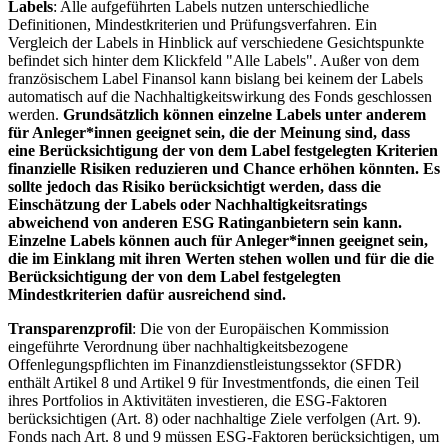
Labels
: Alle aufgeführten Labels nutzen unterschiedliche
Definitionen, Mindestkriterien und Prüfungsverfahren. Ein
Vergleich der Labels in Hinblick auf verschiedene Gesichtspunkte
befindet sich hinter dem Klickfeld "Alle Labels". Außer von dem
französischem Label Finansol kann bislang bei keinem der Labels
automatisch auf die Nachhaltigkeitswirkung des Fonds geschlossen
werden.
Grundsätzlich können einzelne Labels unter anderem
für Anleger*innen geeignet sein, die der Meinung sind, dass
eine Berücksichtigung der von dem Label festgelegten Kriterien
finanzielle Risiken reduzieren und Chance erhöhen könnten. Es
sollte jedoch das Risiko berücksichtigt werden, dass die
Einschätzung der Labels oder Nachhaltigkeitsratings
abweichend von anderen ESG Ratinganbietern sein kann.
Einzelne Labels können auch für Anleger*innen geeignet sein,
die im Einklang mit ihren Werten stehen wollen und für die die
Berücksichtigung der von dem Label festgelegten
Mindestkriterien dafür ausreichend sind.
Transparenzprofil
: Die von der Europäischen Kommission
eingeführte Verordnung über nachhaltigkeitsbezogene
Offenlegungspflichten im Finanzdienstleistungssektor (SFDR)
enthält Artikel 8 und Artikel 9 für Investmentfonds, die einen Teil
ihres Portfolios in Aktivitäten investieren, die ESG-Faktoren
berücksichtigen (Art. 8) oder nachhaltige Ziele verfolgen (Art. 9).
Fonds nach Art. 8 und 9 müssen ESG-Faktoren berücksichtigen, um