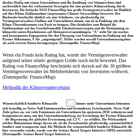
direkte Dialog mit einem Unternehmen und die Ausübung von Stimmrechten sind
nachweislich eine der wirksamsten Strategien für eine positive Klimawirkung durch
Investoren. Die britische NGO FinanceMap hat große Vermögensverwalter im Hinblick
auf ihre Klima-Einflussnahme (sogenanntes Climate-Stewardship) bewertet. Der
Buchstabe beschreibt ähnlich wie eine Schulnote, wie glaubwürdig ein
Vermögensverwalters Einfluss auf Unternehmen nimmt, um sie in Einklang mit dem
Klima-Übereinkommen von Paris zu bringen. Dies beinhaltet zum Beispiel die
Einflussnahme auf das Geschäftsmodell, Eskalationsstrategien und die Abstimmung zu
klimarelevanten Resolutionen auf Aktionärsversammlungen. "A" steht für ein starkes
und konsequentes Engagement für den Übergang von Unternehmen im Einklang mit dem
Pariser Abkommen, F für „ungenügend“. Dafür wurden sowohl Unternehmensangaben
als auch externe Daten herangezogen. (Datenquelle: FinanceMap)
Wenn ein Fonds kein Rating hat, wurde der Vermögensverwalter
aufgrund seiner relativ geringen Größe noch nicht bewertet. Das
Rating von FinanceMap beschränkt sich derzeit auf die 30 größten
Vermögensverwalter im Mehrheitsbesitz von Investoren weltweit.
(Datenquelle: FinanceMap)
Methodik der Klimaverantwortung
Wissenschaftlich fundierte Klimaziele
Immer mehr Unternehmen bekennen
sich freiwillig zu Netto-Null Emissionszielen und formulieren Zwischenziele. Netto-Null
Ziele geben an, wie viele Emissionen ein Unternehmen bis spätestens 2050 reduzieren und
kompensieren muss, um den Unternehmensbeitrag zur Erreichung der Pariser Klimaziele
– die Begrenzung der globalen Erwärmung auf 1,5°C – zu erfüllen. Die Wirksamkeit
solcher Bekenntnisse hängt davon ab, ob die Zwischenziele glaubwürdig, wissenschaftlich
fundiert und transparent sind. Die Methode für wissenschaftlich fundierte Klimaziele die
hier verwendet wurde, wurde von der Science Based Targets Initiative (SBTi) entwickelt.
(Datenquelle: Science Based Target Initiative).