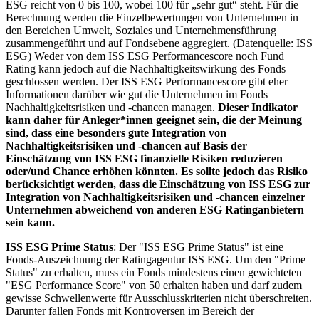
ESG reicht von 0 bis 100, wobei 100 für „sehr gut“ steht. Für die
Berechnung werden die Einzelbewertungen von Unternehmen in
den Bereichen Umwelt, Soziales und Unternehmensführung
zusammengeführt und auf Fondsebene aggregiert. (Datenquelle: ISS
ESG) Weder von dem ISS ESG Performancescore noch Fund
Rating kann jedoch auf die Nachhaltigkeitswirkung des Fonds
geschlossen werden. Der ISS ESG Performancescore gibt eher
Informationen darüber wie gut die Unternehmen im Fonds
Nachhaltigkeitsrisiken und -chancen managen.
Dieser Indikator
kann daher für Anleger*innen geeignet sein, die der Meinung
sind, dass eine besonders gute Integration von
Nachhaltigkeitsrisiken und -chancen auf Basis der
Einschätzung von ISS ESG finanzielle Risiken reduzieren
oder/und Chance erhöhen könnten. Es sollte jedoch das Risiko
berücksichtigt werden, dass die Einschätzung von ISS ESG zur
Integration von Nachhaltigkeitsrisiken und -chancen einzelner
Unternehmen abweichend von anderen ESG Ratinganbietern
sein kann.
ISS ESG Prime Status
: Der "ISS ESG Prime Status" ist eine
Fonds-Auszeichnung der Ratingagentur ISS ESG. Um den "Prime
Status" zu erhalten, muss ein Fonds mindestens einen gewichteten
"ESG Performance Score" von 50 erhalten haben und darf zudem
gewisse Schwellenwerte für Ausschlusskriterien nicht überschreiten.
Darunter fallen Fonds mit Kontroversen im Bereich der