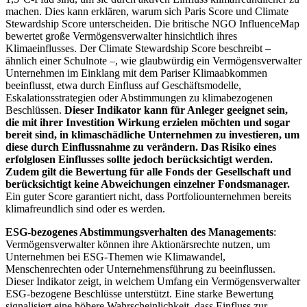
machen. Dies kann erklären, warum sich Paris Score und Climate
Stewardship Score unterscheiden. Die britische NGO InfluenceMap
bewertet große Vermögensverwalter hinsichtlich ihres
Klimaeinflusses. Der Climate Stewardship Score beschreibt –
ähnlich einer Schulnote –, wie glaubwürdig ein Vermögensverwalter
Unternehmen im Einklang mit dem Pariser Klimaabkommen
beeinflusst, etwa durch Einfluss auf Geschäftsmodelle,
Eskalationsstrategien oder Abstimmungen zu klimabezogenen
Beschlüssen.
Dieser Indikator kann für Anleger geeignet sein,
die mit ihrer Investition Wirkung erzielen möchten und sogar
bereit sind, in klimaschädliche Unternehmen zu investieren, um
diese durch Einflussnahme zu verändern. Das Risiko eines
erfolglosen Einflusses sollte jedoch berücksichtigt werden.
Zudem gilt die Bewertung für alle Fonds der Gesellschaft und
berücksichtigt keine Abweichungen einzelner Fondsmanager.
Ein guter Score garantiert nicht, dass Portfoliounternehmen bereits
klimafreundlich sind oder es werden.
ESG-bezogenes Abstimmungsverhalten des Managements
:
Vermögensverwalter können ihre Aktionärsrechte nutzen, um
Unternehmen bei ESG-Themen wie Klimawandel,
Menschenrechten oder Unternehmensführung zu beeinflussen.
Dieser Indikator zeigt, in welchem Umfang ein Vermögensverwalter
ESG-bezogene Beschlüsse unterstützt. Eine starke Bewertung
signalisiert eine höhere Wahrscheinlichkeit, dass Einfluss zur