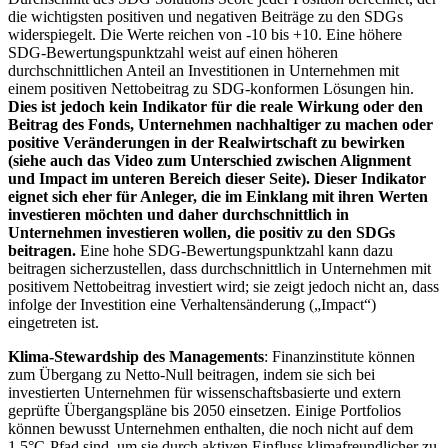
die wichtigsten positiven und negativen Beiträge zu den SDGs
widerspiegelt. Die Werte reichen von -10 bis +10. Eine höhere
SDG-Bewertungspunktzahl weist auf einen höheren
durchschnittlichen Anteil an Investitionen in Unternehmen mit
einem positiven Nettobeitrag zu SDG-konformen Lösungen hin.
Dies ist jedoch kein Indikator für die reale Wirkung oder den
Beitrag des Fonds, Unternehmen nachhaltiger zu machen oder
positive Veränderungen in der Realwirtschaft zu bewirken
(siehe auch das Video zum Unterschied zwischen Alignment
und Impact im unteren Bereich dieser Seite). Dieser Indikator
eignet sich eher für Anleger, die im Einklang mit ihren Werten
investieren möchten und daher durchschnittlich in
Unternehmen investieren wollen, die positiv zu den SDGs
beitragen.
Eine hohe SDG-Bewertungspunktzahl kann dazu
beitragen sicherzustellen, dass durchschnittlich in Unternehmen mit
positivem Nettobeitrag investiert wird; sie zeigt jedoch nicht an, dass
infolge der Investition eine Verhaltensänderung („Impact“)
eingetreten ist.
Klima-Stewardship des Managements
: Finanzinstitute können
zum Übergang zu Netto-Null beitragen, indem sie sich bei
investierten Unternehmen für wissenschaftsbasierte und extern
geprüfte Übergangspläne bis 2050 einsetzen. Einige Portfolios
können bewusst Unternehmen enthalten, die noch nicht auf dem
1,5°C-Pfad sind, um sie durch aktiven Einfluss klimafreundlicher zu