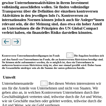
gewisse Unternehmensaktivitäten in ihrem Investment
vollständig ausschließen wollen. Sie finden vollständige
Transparenz über die Definition der einzelnen kontroversen
Aktivitäten in den jeweiligen Info i's. Kontroversen zu
internationalen Normen können jedoch auch für Anleger*innen
relevant sein, die der Meinung sind, dass etwa ein hoher Anteil
an Unternehmen die die Prinzipien des UN Global Compact
verletzt haben, ein finanzielles Risiko darstellen könnten.
Kontroverse Unternehmensbeteiligungen im Fonds
Die Angaben beziehen sich
auf den Anteil von Unternehmen im Fonds, die an kontroversen Aktivitäten beteiligt sind.
Sie können nicht aufsummiert werden, da es möglich ist, dass ein Unternehmen in
mehreren kontroversen Aktivitäten tätig ist, aber nur einmal gezählt wird. Daher kann
die Gesamthöhe niedriger sein als die Summe der unten gelisteten Anteile.
Umwelt
Unternehmensanteile
Bei diesen Werten interessieren wir
uns für die Anteile von Unternehmen und nicht von Staaten. Wir
geben also an, in welchen Kontroversen Unternehmen durch ihre
Geschäftstätigkeit vertreten sind, teilweise durch die Art und Weise,
wie sie Geschäfte machen oder geleitet werden, teilweise durch die
Art und Weise, wie sie Geld verdienen.