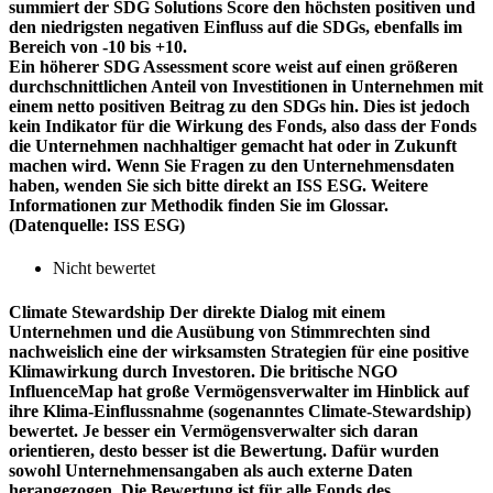
summiert der SDG Solutions Score den höchsten positiven und
den niedrigsten negativen Einfluss auf die SDGs, ebenfalls im
Bereich von -10 bis +10.
Ein höherer SDG Assessment score weist auf einen größeren
durchschnittlichen Anteil von Investitionen in Unternehmen mit
einem netto positiven Beitrag zu den SDGs hin. Dies ist jedoch
kein Indikator für die Wirkung des Fonds, also dass der Fonds
die Unternehmen nachhaltiger gemacht hat oder in Zukunft
machen wird. Wenn Sie Fragen zu den Unternehmensdaten
haben, wenden Sie sich bitte direkt an ISS ESG. Weitere
Informationen zur Methodik finden Sie im Glossar.
(Datenquelle: ISS ESG)
Nicht bewertet
Climate Stewardship
Der direkte Dialog mit einem
Unternehmen und die Ausübung von Stimmrechten sind
nachweislich eine der wirksamsten Strategien für eine positive
Klimawirkung durch Investoren. Die britische NGO
InfluenceMap hat große Vermögensverwalter im Hinblick auf
ihre Klima-Einflussnahme (sogenanntes Climate-Stewardship)
bewertet. Je besser ein Vermögensverwalter sich daran
orientieren, desto besser ist die Bewertung. Dafür wurden
sowohl Unternehmensangaben als auch externe Daten
herangezogen. Die Bewertung ist für alle Fonds des