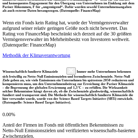
und konsequentes Engagement für den Übergang von Unternehmen im Einklang mit dem
Pariser Abkommen, F für „ungenügend“. Dafür wurden sowohl Unternehmensangaben
als auch externe Daten herangezogen. (Datenquelle: FinanceMap)
Wenn ein Fonds kein Rating hat, wurde der Vermögensverwalter
aufgrund seiner relativ geringen Größe noch nicht bewertet. Das
Rating von FinanceMap beschränkt sich derzeit auf die 30 größten
Vermögensverwalter im Mehrheitsbesitz von Investoren weltweit.
(Datenquelle: FinanceMap)
Methodik der Klimaverantwortung
Wissenschaftlich fundierte Klimaziele
Immer mehr Unternehmen bekennen
sich freiwillig zu Netto-Null Emissionszielen und formulieren Zwischenziele. Netto-Null
Ziele geben an, wie viele Emissionen ein Unternehmen bis spätestens 2050 reduzieren und
kompensieren muss, um den Unternehmensbeitrag zur Erreichung der Pariser Klimaziele
– die Begrenzung der globalen Erwärmung auf 1,5°C – zu erfüllen. Die Wirksamkeit
solcher Bekenntnisse hängt davon ab, ob die Zwischenziele glaubwürdig, wissenschaftlich
fundiert und transparent sind. Die Methode für wissenschaftlich fundierte Klimaziele die
hier verwendet wurde, wurde von der Science Based Targets Initiative (SBTi) entwickelt.
(Datenquelle: Science Based Target Initiative).
0.00%
Anteil der Firmen im Fonds mit öffentlichen Bekenntnissen zu
Netto-Null Emissionszielen und verifizierten wissenschafts-basierten
Zwischenzielen.