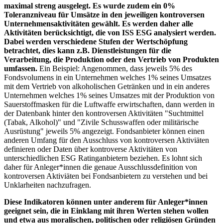
maximal streng ausgelegt. Es wurde zudem ein 0%
Toleranzniveau für Umsätze in den jeweiligen kontroversen
Unternehmensaktivitäten gewählt. Es werden daher alle
Aktivitäten berücksichtigt, die von ISS ESG analysiert werden.
Dabei werden verschiedene Stufen der Wertschöpfung
betrachtet, dies kann z.B. Dienstleistungen für die
Verarbeitung, die Produktion oder den Vertrieb von Produkten
umfassen.
Ein Beispiel: Angenommen, dass jeweils 5% des
Fondsvolumens in ein Unternehmen welches 1% seines Umsatzes
mit dem Vertrieb von alkoholischen Getränken und in ein anderes
Unternehmen welches 1% seines Umsatzes mit der Produktion von
Sauerstoffmasken für die Luftwaffe erwirtschaften, dann werden in
der Datenbank hinter den kontroversen Aktivitäten "Suchtmittel
(Tabak, Alkohol)" und "Zivile Schusswaffen oder militärische
Ausrüstung" jeweils 5% angezeigt. Fondsanbieter können einen
anderen Umfang für den Ausschluss von kontroversen Aktiviäten
definieren oder Daten über kontroverse Aktivitäten von
unterschiedlichen ESG Ratinganbietern beziehen. Es lohnt sich
daher für Anleger*innen die genaue Ausschlussdefinition von
kontroversen Aktiviäten bei Fondsanbietern zu verstehen und bei
Unklarheiten nachzufragen.
Diese Indikatoren können unter anderem für Anleger*innen
geeignet sein, die in Einklang mit ihren Werten stehen wollen
und etwa aus moralischen, politischen oder religiösen Gründen