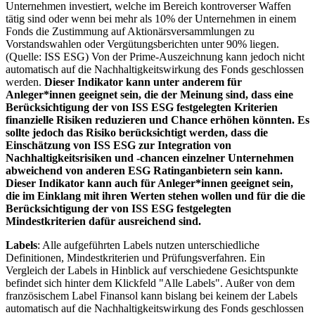
Unternehmen investiert, welche im Bereich kontroverser Waffen
tätig sind oder wenn bei mehr als 10% der Unternehmen in einem
Fonds die Zustimmung auf Aktionärsversammlungen zu
Vorstandswahlen oder Vergütungsberichten unter 90% liegen.
(Quelle: ISS ESG) Von der Prime-Auszeichnung kann jedoch nicht
automatisch auf die Nachhaltigkeitswirkung des Fonds geschlossen
werden.
Dieser Indikator kann unter anderem für
Anleger*innen geeignet sein, die der Meinung sind, dass eine
Berücksichtigung der von ISS ESG festgelegten Kriterien
finanzielle Risiken reduzieren und Chance erhöhen könnten. Es
sollte jedoch das Risiko berücksichtigt werden, dass die
Einschätzung von ISS ESG zur Integration von
Nachhaltigkeitsrisiken und -chancen einzelner Unternehmen
abweichend von anderen ESG Ratinganbietern sein kann.
Dieser Indikator kann auch für Anleger*innen geeignet sein,
die im Einklang mit ihren Werten stehen wollen und für die die
Berücksichtigung der von ISS ESG festgelegten
Mindestkriterien dafür ausreichend sind.
Labels
: Alle aufgeführten Labels nutzen unterschiedliche
Definitionen, Mindestkriterien und Prüfungsverfahren. Ein
Vergleich der Labels in Hinblick auf verschiedene Gesichtspunkte
befindet sich hinter dem Klickfeld "Alle Labels". Außer von dem
französischem Label Finansol kann bislang bei keinem der Labels
automatisch auf die Nachhaltigkeitswirkung des Fonds geschlossen