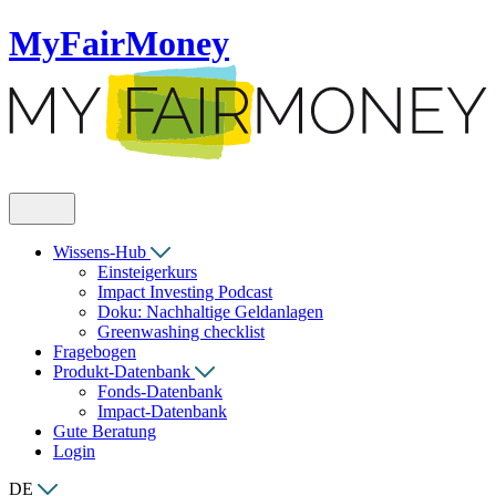
MyFairMoney
Wissens-Hub
Einsteigerkurs
Impact Investing Podcast
Doku: Nachhaltige Geldanlagen
Greenwashing checklist
Fragebogen
Produkt-Datenbank
Fonds-Datenbank
Impact-Datenbank
Gute Beratung
Login
DE