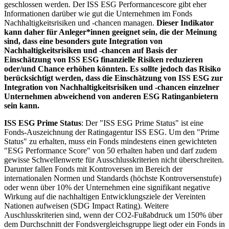
geschlossen werden. Der ISS ESG Performancescore gibt eher
Informationen darüber wie gut die Unternehmen im Fonds
Nachhaltigkeitsrisiken und -chancen managen.
Dieser Indikator
kann daher für Anleger*innen geeignet sein, die der Meinung
sind, dass eine besonders gute Integration von
Nachhaltigkeitsrisiken und -chancen auf Basis der
Einschätzung von ISS ESG finanzielle Risiken reduzieren
oder/und Chance erhöhen könnten. Es sollte jedoch das Risiko
berücksichtigt werden, dass die Einschätzung von ISS ESG zur
Integration von Nachhaltigkeitsrisiken und -chancen einzelner
Unternehmen abweichend von anderen ESG Ratinganbietern
sein kann.
ISS ESG Prime Status
: Der "ISS ESG Prime Status" ist eine
Fonds-Auszeichnung der Ratingagentur ISS ESG. Um den "Prime
Status" zu erhalten, muss ein Fonds mindestens einen gewichteten
"ESG Performance Score" von 50 erhalten haben und darf zudem
gewisse Schwellenwerte für Ausschlusskriterien nicht überschreiten.
Darunter fallen Fonds mit Kontroversen im Bereich der
internationalen Normen und Standards (höchste Kontroversenstufe)
oder wenn über 10% der Unternehmen eine signifikant negative
Wirkung auf die nachhaltigen Entwicklungsziele der Vereinten
Nationen aufweisen (SDG Impact Rating). Weitere
Auschlusskriterien sind, wenn der CO2-Fußabdruck um 150% über
dem Durchschnitt der Fondsvergleichsgruppe liegt oder ein Fonds in