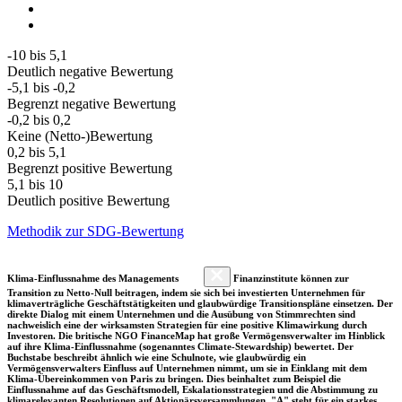
-10 bis 5,1
Deutlich negative Bewertung
-5,1 bis -0,2
Begrenzt negative Bewertung
-0,2 bis 0,2
Keine (Netto-)Bewertung
0,2 bis 5,1
Begrenzt positive Bewertung
5,1 bis 10
Deutlich positive Bewertung
Methodik zur SDG-Bewertung
Klima-Einflussnahme des Managements
Finanzinstitute können zur
Transition zu Netto-Null beitragen, indem sie sich bei investierten Unternehmen für
klimaverträgliche Geschäftstätigkeiten und glaubwürdige Transitionspläne einsetzen. Der
direkte Dialog mit einem Unternehmen und die Ausübung von Stimmrechten sind
nachweislich eine der wirksamsten Strategien für eine positive Klimawirkung durch
Investoren. Die britische NGO FinanceMap hat große Vermögensverwalter im Hinblick
auf ihre Klima-Einflussnahme (sogenanntes Climate-Stewardship) bewertet. Der
Buchstabe beschreibt ähnlich wie eine Schulnote, wie glaubwürdig ein
Vermögensverwalters Einfluss auf Unternehmen nimmt, um sie in Einklang mit dem
Klima-Übereinkommen von Paris zu bringen. Dies beinhaltet zum Beispiel die
Einflussnahme auf das Geschäftsmodell, Eskalationsstrategien und die Abstimmung zu
klimarelevanten Resolutionen auf Aktionärsversammlungen. "A" steht für ein starkes