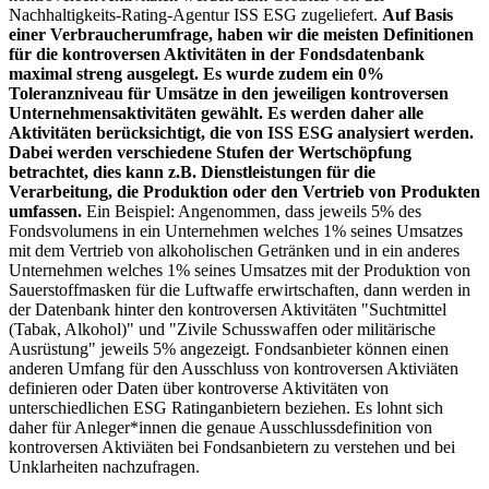
Nachhaltigkeits-Rating-Agentur ISS ESG zugeliefert.
Auf Basis
einer Verbraucherumfrage, haben wir die meisten Definitionen
für die kontroversen Aktivitäten in der Fondsdatenbank
maximal streng ausgelegt. Es wurde zudem ein 0%
Toleranzniveau für Umsätze in den jeweiligen kontroversen
Unternehmensaktivitäten gewählt. Es werden daher alle
Aktivitäten berücksichtigt, die von ISS ESG analysiert werden.
Dabei werden verschiedene Stufen der Wertschöpfung
betrachtet, dies kann z.B. Dienstleistungen für die
Verarbeitung, die Produktion oder den Vertrieb von Produkten
umfassen.
Ein Beispiel: Angenommen, dass jeweils 5% des
Fondsvolumens in ein Unternehmen welches 1% seines Umsatzes
mit dem Vertrieb von alkoholischen Getränken und in ein anderes
Unternehmen welches 1% seines Umsatzes mit der Produktion von
Sauerstoffmasken für die Luftwaffe erwirtschaften, dann werden in
der Datenbank hinter den kontroversen Aktivitäten "Suchtmittel
(Tabak, Alkohol)" und "Zivile Schusswaffen oder militärische
Ausrüstung" jeweils 5% angezeigt. Fondsanbieter können einen
anderen Umfang für den Ausschluss von kontroversen Aktiviäten
definieren oder Daten über kontroverse Aktivitäten von
unterschiedlichen ESG Ratinganbietern beziehen. Es lohnt sich
daher für Anleger*innen die genaue Ausschlussdefinition von
kontroversen Aktiviäten bei Fondsanbietern zu verstehen und bei
Unklarheiten nachzufragen.