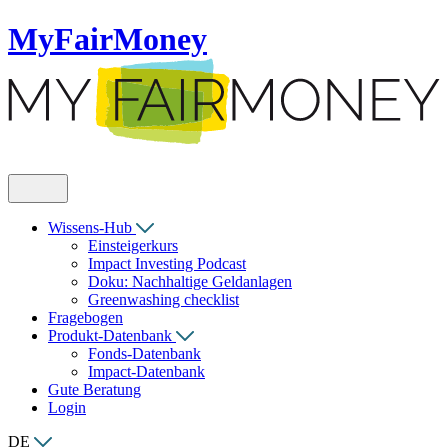
MyFairMoney
Wissens-Hub
Einsteigerkurs
Impact Investing Podcast
Doku: Nachhaltige Geldanlagen
Greenwashing checklist
Fragebogen
Produkt-Datenbank
Fonds-Datenbank
Impact-Datenbank
Gute Beratung
Login
DE