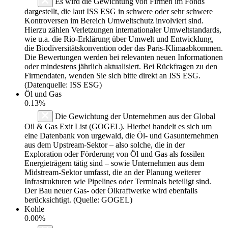
Es wird die Gewichtung von Firmen im Fonds
dargestellt, die laut ISS ESG in schwere oder sehr schwere
Kontroversen im Bereich Umweltschutz involviert sind.
Hierzu zählen Verletzungen internationaler Umweltstandards,
wie u.a. die Rio-Erklärung über Umwelt und Entwicklung,
die Biodiversitätskonvention oder das Paris-Klimaabkommen.
Die Bewertungen werden bei relevanten neuen Informationen
oder mindestens jährlich aktualisiert. Bei Rückfragen zu den
Firmendaten, wenden Sie sich bitte direkt an ISS ESG.
(Datenquelle: ISS ESG)
Öl und Gas
0.13%
Die Gewichtung der Unternehmen aus der Global
Oil & Gas Exit List (GOGEL). Hierbei handelt es sich um
eine Datenbank von urgewald, die Öl- und Gasunternehmen
aus dem Upstream-Sektor – also solche, die in der
Exploration oder Förderung von Öl und Gas als fossilen
Energieträgern tätig sind – sowie Unternehmen aus dem
Midstream-Sektor umfasst, die an der Planung weiterer
Infrastrukturen wie Pipelines oder Terminals beteiligt sind.
Der Bau neuer Gas- oder Ölkraftwerke wird ebenfalls
berücksichtigt. (Quelle: GOGEL)
Kohle
0.00%