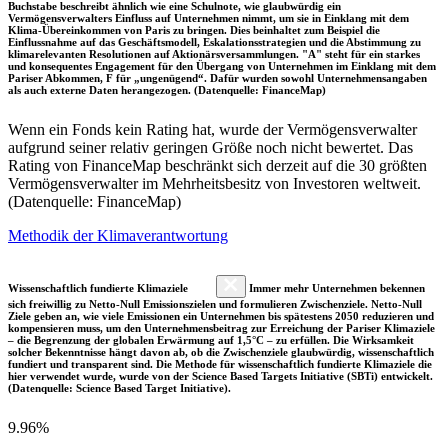
Buchstabe beschreibt ähnlich wie eine Schulnote, wie glaubwürdig ein
Vermögensverwalters Einfluss auf Unternehmen nimmt, um sie in Einklang mit dem
Klima-Übereinkommen von Paris zu bringen. Dies beinhaltet zum Beispiel die
Einflussnahme auf das Geschäftsmodell, Eskalationsstrategien und die Abstimmung zu
klimarelevanten Resolutionen auf Aktionärsversammlungen. "A" steht für ein starkes
und konsequentes Engagement für den Übergang von Unternehmen im Einklang mit dem
Pariser Abkommen, F für „ungenügend“. Dafür wurden sowohl Unternehmensangaben
als auch externe Daten herangezogen. (Datenquelle: FinanceMap)
Wenn ein Fonds kein Rating hat, wurde der Vermögensverwalter
aufgrund seiner relativ geringen Größe noch nicht bewertet. Das
Rating von FinanceMap beschränkt sich derzeit auf die 30 größten
Vermögensverwalter im Mehrheitsbesitz von Investoren weltweit.
(Datenquelle: FinanceMap)
Methodik der Klimaverantwortung
Wissenschaftlich fundierte Klimaziele
Immer mehr Unternehmen bekennen
sich freiwillig zu Netto-Null Emissionszielen und formulieren Zwischenziele. Netto-Null
Ziele geben an, wie viele Emissionen ein Unternehmen bis spätestens 2050 reduzieren und
kompensieren muss, um den Unternehmensbeitrag zur Erreichung der Pariser Klimaziele
– die Begrenzung der globalen Erwärmung auf 1,5°C – zu erfüllen. Die Wirksamkeit
solcher Bekenntnisse hängt davon ab, ob die Zwischenziele glaubwürdig, wissenschaftlich
fundiert und transparent sind. Die Methode für wissenschaftlich fundierte Klimaziele die
hier verwendet wurde, wurde von der Science Based Targets Initiative (SBTi) entwickelt.
(Datenquelle: Science Based Target Initiative).
9.96%