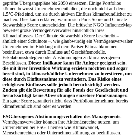
geprüfte Übergangspläne bis 2050 einsetzen. Einige Portfolios
können bewusst Unternehmen enthalten, die noch nicht auf dem
1,5°C-Pfad sind, um sie durch aktiven Einfluss klimafreundlicher zu
machen. Dies kann erklären, warum sich Paris Score und Climate
Stewardship Score unterscheiden. Die britische NGO InfluenceMap
bewertet große Vermögensverwalter hinsichtlich ihres
Klimaeinflusses. Der Climate Stewardship Score beschreibt –
ähnlich einer Schulnote –, wie glaubwürdig ein Vermögensverwalter
Unternehmen im Einklang mit dem Pariser Klimaabkommen
beeinflusst, etwa durch Einfluss auf Geschäftsmodelle,
Eskalationsstrategien oder Abstimmungen zu klimabezogenen
Beschlüssen.
Dieser Indikator kann für Anleger geeignet sein,
die mit ihrer Investition Wirkung erzielen möchten und sogar
bereit sind, in klimaschädliche Unternehmen zu investieren, um
diese durch Einflussnahme zu verändern. Das Risiko eines
erfolglosen Einflusses sollte jedoch berücksichtigt werden.
Zudem gilt die Bewertung für alle Fonds der Gesellschaft und
berücksichtigt keine Abweichungen einzelner Fondsmanager.
Ein guter Score garantiert nicht, dass Portfoliounternehmen bereits
klimafreundlich sind oder es werden.
ESG-bezogenes Abstimmungsverhalten des Managements
:
Vermögensverwalter können ihre Aktionärsrechte nutzen, um
Unternehmen bei ESG-Themen wie Klimawandel,
Menschenrechten oder Unternehmensführung zu beeinflussen.