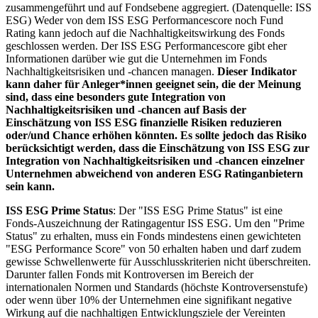
zusammengeführt und auf Fondsebene aggregiert. (Datenquelle: ISS
ESG) Weder von dem ISS ESG Performancescore noch Fund
Rating kann jedoch auf die Nachhaltigkeitswirkung des Fonds
geschlossen werden. Der ISS ESG Performancescore gibt eher
Informationen darüber wie gut die Unternehmen im Fonds
Nachhaltigkeitsrisiken und -chancen managen.
Dieser Indikator
kann daher für Anleger*innen geeignet sein, die der Meinung
sind, dass eine besonders gute Integration von
Nachhaltigkeitsrisiken und -chancen auf Basis der
Einschätzung von ISS ESG finanzielle Risiken reduzieren
oder/und Chance erhöhen könnten. Es sollte jedoch das Risiko
berücksichtigt werden, dass die Einschätzung von ISS ESG zur
Integration von Nachhaltigkeitsrisiken und -chancen einzelner
Unternehmen abweichend von anderen ESG Ratinganbietern
sein kann.
ISS ESG Prime Status
: Der "ISS ESG Prime Status" ist eine
Fonds-Auszeichnung der Ratingagentur ISS ESG. Um den "Prime
Status" zu erhalten, muss ein Fonds mindestens einen gewichteten
"ESG Performance Score" von 50 erhalten haben und darf zudem
gewisse Schwellenwerte für Ausschlusskriterien nicht überschreiten.
Darunter fallen Fonds mit Kontroversen im Bereich der
internationalen Normen und Standards (höchste Kontroversenstufe)
oder wenn über 10% der Unternehmen eine signifikant negative
Wirkung auf die nachhaltigen Entwicklungsziele der Vereinten