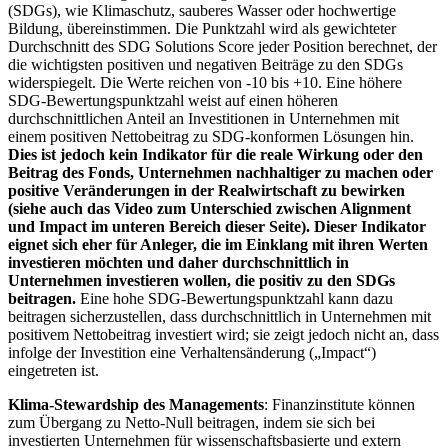
(SDGs), wie Klimaschutz, sauberes Wasser oder hochwertige
Bildung, übereinstimmen. Die Punktzahl wird als gewichteter
Durchschnitt des SDG Solutions Score jeder Position berechnet, der
die wichtigsten positiven und negativen Beiträge zu den SDGs
widerspiegelt. Die Werte reichen von -10 bis +10. Eine höhere
SDG-Bewertungspunktzahl weist auf einen höheren
durchschnittlichen Anteil an Investitionen in Unternehmen mit
einem positiven Nettobeitrag zu SDG-konformen Lösungen hin.
Dies ist jedoch kein Indikator für die reale Wirkung oder den
Beitrag des Fonds, Unternehmen nachhaltiger zu machen oder
positive Veränderungen in der Realwirtschaft zu bewirken
(siehe auch das Video zum Unterschied zwischen Alignment
und Impact im unteren Bereich dieser Seite). Dieser Indikator
eignet sich eher für Anleger, die im Einklang mit ihren Werten
investieren möchten und daher durchschnittlich in
Unternehmen investieren wollen, die positiv zu den SDGs
beitragen.
Eine hohe SDG-Bewertungspunktzahl kann dazu
beitragen sicherzustellen, dass durchschnittlich in Unternehmen mit
positivem Nettobeitrag investiert wird; sie zeigt jedoch nicht an, dass
infolge der Investition eine Verhaltensänderung („Impact“)
eingetreten ist.
Klima-Stewardship des Managements
: Finanzinstitute können
zum Übergang zu Netto-Null beitragen, indem sie sich bei
investierten Unternehmen für wissenschaftsbasierte und extern