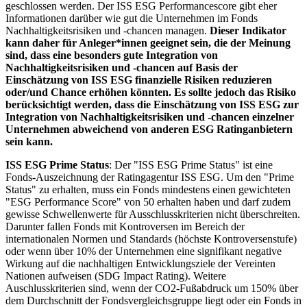
geschlossen werden. Der ISS ESG Performancescore gibt eher
Informationen darüber wie gut die Unternehmen im Fonds
Nachhaltigkeitsrisiken und -chancen managen.
Dieser Indikator
kann daher für Anleger*innen geeignet sein, die der Meinung
sind, dass eine besonders gute Integration von
Nachhaltigkeitsrisiken und -chancen auf Basis der
Einschätzung von ISS ESG finanzielle Risiken reduzieren
oder/und Chance erhöhen könnten. Es sollte jedoch das Risiko
berücksichtigt werden, dass die Einschätzung von ISS ESG zur
Integration von Nachhaltigkeitsrisiken und -chancen einzelner
Unternehmen abweichend von anderen ESG Ratinganbietern
sein kann.
ISS ESG Prime Status
: Der "ISS ESG Prime Status" ist eine
Fonds-Auszeichnung der Ratingagentur ISS ESG. Um den "Prime
Status" zu erhalten, muss ein Fonds mindestens einen gewichteten
"ESG Performance Score" von 50 erhalten haben und darf zudem
gewisse Schwellenwerte für Ausschlusskriterien nicht überschreiten.
Darunter fallen Fonds mit Kontroversen im Bereich der
internationalen Normen und Standards (höchste Kontroversenstufe)
oder wenn über 10% der Unternehmen eine signifikant negative
Wirkung auf die nachhaltigen Entwicklungsziele der Vereinten
Nationen aufweisen (SDG Impact Rating). Weitere
Auschlusskriterien sind, wenn der CO2-Fußabdruck um 150% über
dem Durchschnitt der Fondsvergleichsgruppe liegt oder ein Fonds in