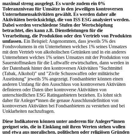
maximal streng ausgelegt. Es wurde zudem ein 0%
Toleranzniveau für Umsätze in den jeweiligen kontroversen
Unternehmensaktivitäten gewählt. Es werden daher alle
Aktivitäten berücksichtigt, die von ISS ESG analysiert werden.
Dabei werden verschiedene Stufen der Wertschöpfung
betrachtet, dies kann z.B. Dienstleistungen für die
Verarbeitung, die Produktion oder den Vertrieb von Produkten
umfassen.
Ein Beispiel: Angenommen, dass jeweils 5% des
Fondsvolumens in ein Unternehmen welches 1% seines Umsatzes
mit dem Vertrieb von alkoholischen Getränken und in ein anderes
Unternehmen welches 1% seines Umsatzes mit der Produktion von
Sauerstoffmasken für die Luftwaffe erwirtschaften, dann werden in
der Datenbank hinter den kontroversen Aktivitäten "Suchtmittel
(Tabak, Alkohol)" und "Zivile Schusswaffen oder militärische
Ausrüstung" jeweils 5% angezeigt. Fondsanbieter können einen
anderen Umfang für den Ausschluss von kontroversen Aktiviäten
definieren oder Daten über kontroverse Aktivitäten von
unterschiedlichen ESG Ratinganbietern beziehen. Es lohnt sich
daher für Anleger*innen die genaue Ausschlussdefinition von
kontroversen Aktiviäten bei Fondsanbietern zu verstehen und bei
Unklarheiten nachzufragen.
Diese Indikatoren können unter anderem für Anleger*innen
geeignet sein, die in Einklang mit ihren Werten stehen wollen
und etwa aus moralischen, politischen oder religiösen Gründen