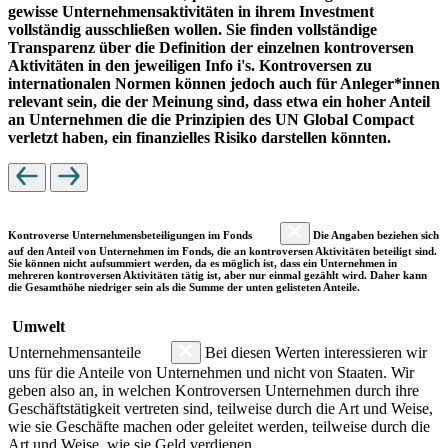
gewisse Unternehmensaktivitäten in ihrem Investment
vollständig ausschließen wollen. Sie finden vollständige
Transparenz über die Definition der einzelnen kontroversen
Aktivitäten in den jeweiligen Info i's. Kontroversen zu
internationalen Normen können jedoch auch für Anleger*innen
relevant sein, die der Meinung sind, dass etwa ein hoher Anteil
an Unternehmen die die Prinzipien des UN Global Compact
verletzt haben, ein finanzielles Risiko darstellen könnten.
Kontroverse Unternehmensbeteiligungen im Fonds
Die Angaben beziehen sich
auf den Anteil von Unternehmen im Fonds, die an kontroversen Aktivitäten beteiligt sind.
Sie können nicht aufsummiert werden, da es möglich ist, dass ein Unternehmen in
mehreren kontroversen Aktivitäten tätig ist, aber nur einmal gezählt wird. Daher kann
die Gesamthöhe niedriger sein als die Summe der unten gelisteten Anteile.
Umwelt
Unternehmensanteile
Bei diesen Werten interessieren wir
uns für die Anteile von Unternehmen und nicht von Staaten. Wir
geben also an, in welchen Kontroversen Unternehmen durch ihre
Geschäftstätigkeit vertreten sind, teilweise durch die Art und Weise,
wie sie Geschäfte machen oder geleitet werden, teilweise durch die
Art und Weise, wie sie Geld verdienen.