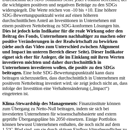
die wichtigsten positiven und negativen Beiträge zu den SDGs
widerspiegelt. Die Werte reichen von -10 bis +10. Eine höhere
SDG-Bewertungspunktzahl weist auf einen höheren
durchschnittlichen Anteil an Investitionen in Unternehmen mit
einem positiven Nettobeitrag zu SDG-konformen Lösungen hin.
Dies ist jedoch kein Indikator für die reale Wirkung oder den
Beitrag des Fonds, Unternehmen nachhaltiger zu machen oder
positive Veränderungen in der Realwirtschaft zu bewirken
(siehe auch das Video zum Unterschied zwischen Alignment
und Impact im unteren Bereich dieser Seite). Dieser Indikator
eignet sich eher für Anleger, die im Einklang mit ihren Werten
investieren möchten und daher durchschnittlich in
Unternehmen investieren wollen, die positiv zu den SDGs
beitragen.
Eine hohe SDG-Bewertungspunktzahl kann dazu
beitragen sicherzustellen, dass durchschnittlich in Unternehmen mit
positivem Nettobeitrag investiert wird; sie zeigt jedoch nicht an, dass
infolge der Investition eine Verhaltensänderung („Impact“)
eingetreten ist.
Klima-Stewardship des Managements
: Finanzinstitute können
zum Übergang zu Netto-Null beitragen, indem sie sich bei
investierten Unternehmen für wissenschaftsbasierte und extern
geprüfte Übergangspläne bis 2050 einsetzen. Einige Portfolios
können bewusst Unternehmen enthalten, die noch nicht auf dem
1,5°C-Pfad sind, um sie durch aktiven Einfluss klimafreundlicher zu