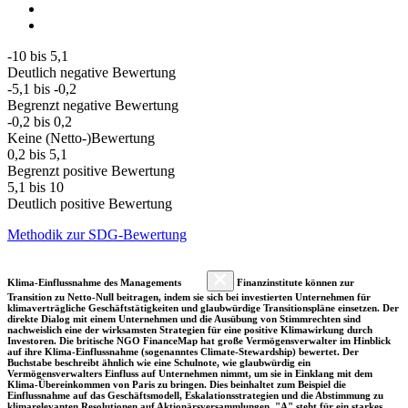
-10 bis 5,1
Deutlich negative Bewertung
-5,1 bis -0,2
Begrenzt negative Bewertung
-0,2 bis 0,2
Keine (Netto-)Bewertung
0,2 bis 5,1
Begrenzt positive Bewertung
5,1 bis 10
Deutlich positive Bewertung
Methodik zur SDG-Bewertung
Klima-Einflussnahme des Managements
Finanzinstitute können zur
Transition zu Netto-Null beitragen, indem sie sich bei investierten Unternehmen für
klimaverträgliche Geschäftstätigkeiten und glaubwürdige Transitionspläne einsetzen. Der
direkte Dialog mit einem Unternehmen und die Ausübung von Stimmrechten sind
nachweislich eine der wirksamsten Strategien für eine positive Klimawirkung durch
Investoren. Die britische NGO FinanceMap hat große Vermögensverwalter im Hinblick
auf ihre Klima-Einflussnahme (sogenanntes Climate-Stewardship) bewertet. Der
Buchstabe beschreibt ähnlich wie eine Schulnote, wie glaubwürdig ein
Vermögensverwalters Einfluss auf Unternehmen nimmt, um sie in Einklang mit dem
Klima-Übereinkommen von Paris zu bringen. Dies beinhaltet zum Beispiel die
Einflussnahme auf das Geschäftsmodell, Eskalationsstrategien und die Abstimmung zu
klimarelevanten Resolutionen auf Aktionärsversammlungen. "A" steht für ein starkes