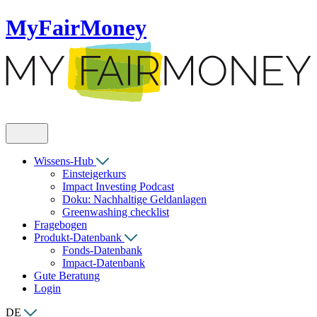
MyFairMoney
Wissens-Hub
Einsteigerkurs
Impact Investing Podcast
Doku: Nachhaltige Geldanlagen
Greenwashing checklist
Fragebogen
Produkt-Datenbank
Fonds-Datenbank
Impact-Datenbank
Gute Beratung
Login
DE