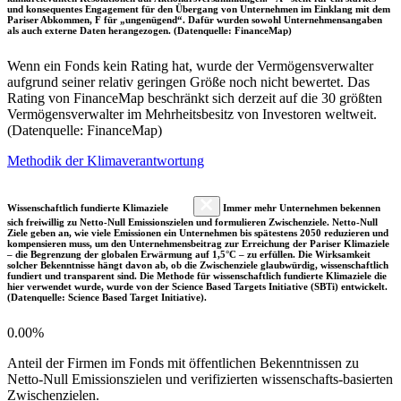
und konsequentes Engagement für den Übergang von Unternehmen im Einklang mit dem
Pariser Abkommen, F für „ungenügend“. Dafür wurden sowohl Unternehmensangaben
als auch externe Daten herangezogen. (Datenquelle: FinanceMap)
Wenn ein Fonds kein Rating hat, wurde der Vermögensverwalter
aufgrund seiner relativ geringen Größe noch nicht bewertet. Das
Rating von FinanceMap beschränkt sich derzeit auf die 30 größten
Vermögensverwalter im Mehrheitsbesitz von Investoren weltweit.
(Datenquelle: FinanceMap)
Methodik der Klimaverantwortung
Wissenschaftlich fundierte Klimaziele
Immer mehr Unternehmen bekennen
sich freiwillig zu Netto-Null Emissionszielen und formulieren Zwischenziele. Netto-Null
Ziele geben an, wie viele Emissionen ein Unternehmen bis spätestens 2050 reduzieren und
kompensieren muss, um den Unternehmensbeitrag zur Erreichung der Pariser Klimaziele
– die Begrenzung der globalen Erwärmung auf 1,5°C – zu erfüllen. Die Wirksamkeit
solcher Bekenntnisse hängt davon ab, ob die Zwischenziele glaubwürdig, wissenschaftlich
fundiert und transparent sind. Die Methode für wissenschaftlich fundierte Klimaziele die
hier verwendet wurde, wurde von der Science Based Targets Initiative (SBTi) entwickelt.
(Datenquelle: Science Based Target Initiative).
0.00%
Anteil der Firmen im Fonds mit öffentlichen Bekenntnissen zu
Netto-Null Emissionszielen und verifizierten wissenschafts-basierten
Zwischenzielen.