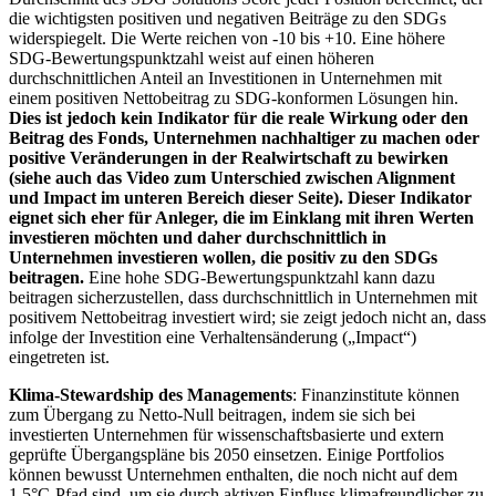
die wichtigsten positiven und negativen Beiträge zu den SDGs
widerspiegelt. Die Werte reichen von -10 bis +10. Eine höhere
SDG-Bewertungspunktzahl weist auf einen höheren
durchschnittlichen Anteil an Investitionen in Unternehmen mit
einem positiven Nettobeitrag zu SDG-konformen Lösungen hin.
Dies ist jedoch kein Indikator für die reale Wirkung oder den
Beitrag des Fonds, Unternehmen nachhaltiger zu machen oder
positive Veränderungen in der Realwirtschaft zu bewirken
(siehe auch das Video zum Unterschied zwischen Alignment
und Impact im unteren Bereich dieser Seite). Dieser Indikator
eignet sich eher für Anleger, die im Einklang mit ihren Werten
investieren möchten und daher durchschnittlich in
Unternehmen investieren wollen, die positiv zu den SDGs
beitragen.
Eine hohe SDG-Bewertungspunktzahl kann dazu
beitragen sicherzustellen, dass durchschnittlich in Unternehmen mit
positivem Nettobeitrag investiert wird; sie zeigt jedoch nicht an, dass
infolge der Investition eine Verhaltensänderung („Impact“)
eingetreten ist.
Klima-Stewardship des Managements
: Finanzinstitute können
zum Übergang zu Netto-Null beitragen, indem sie sich bei
investierten Unternehmen für wissenschaftsbasierte und extern
geprüfte Übergangspläne bis 2050 einsetzen. Einige Portfolios
können bewusst Unternehmen enthalten, die noch nicht auf dem
1,5°C-Pfad sind, um sie durch aktiven Einfluss klimafreundlicher zu