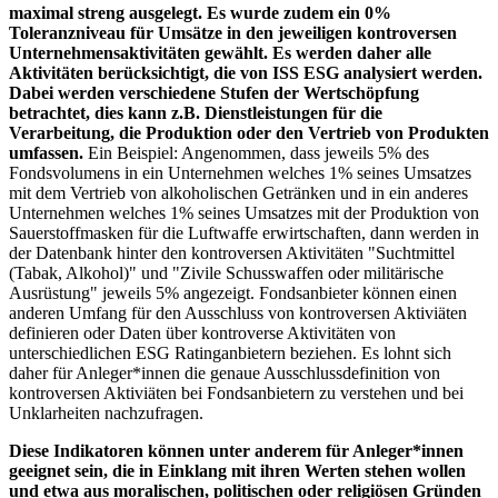
maximal streng ausgelegt. Es wurde zudem ein 0%
Toleranzniveau für Umsätze in den jeweiligen kontroversen
Unternehmensaktivitäten gewählt. Es werden daher alle
Aktivitäten berücksichtigt, die von ISS ESG analysiert werden.
Dabei werden verschiedene Stufen der Wertschöpfung
betrachtet, dies kann z.B. Dienstleistungen für die
Verarbeitung, die Produktion oder den Vertrieb von Produkten
umfassen.
Ein Beispiel: Angenommen, dass jeweils 5% des
Fondsvolumens in ein Unternehmen welches 1% seines Umsatzes
mit dem Vertrieb von alkoholischen Getränken und in ein anderes
Unternehmen welches 1% seines Umsatzes mit der Produktion von
Sauerstoffmasken für die Luftwaffe erwirtschaften, dann werden in
der Datenbank hinter den kontroversen Aktivitäten "Suchtmittel
(Tabak, Alkohol)" und "Zivile Schusswaffen oder militärische
Ausrüstung" jeweils 5% angezeigt. Fondsanbieter können einen
anderen Umfang für den Ausschluss von kontroversen Aktiviäten
definieren oder Daten über kontroverse Aktivitäten von
unterschiedlichen ESG Ratinganbietern beziehen. Es lohnt sich
daher für Anleger*innen die genaue Ausschlussdefinition von
kontroversen Aktiviäten bei Fondsanbietern zu verstehen und bei
Unklarheiten nachzufragen.
Diese Indikatoren können unter anderem für Anleger*innen
geeignet sein, die in Einklang mit ihren Werten stehen wollen
und etwa aus moralischen, politischen oder religiösen Gründen