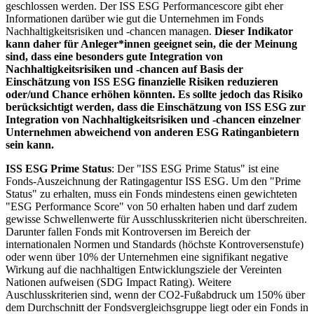
geschlossen werden. Der ISS ESG Performancescore gibt eher
Informationen darüber wie gut die Unternehmen im Fonds
Nachhaltigkeitsrisiken und -chancen managen.
Dieser Indikator
kann daher für Anleger*innen geeignet sein, die der Meinung
sind, dass eine besonders gute Integration von
Nachhaltigkeitsrisiken und -chancen auf Basis der
Einschätzung von ISS ESG finanzielle Risiken reduzieren
oder/und Chance erhöhen könnten. Es sollte jedoch das Risiko
berücksichtigt werden, dass die Einschätzung von ISS ESG zur
Integration von Nachhaltigkeitsrisiken und -chancen einzelner
Unternehmen abweichend von anderen ESG Ratinganbietern
sein kann.
ISS ESG Prime Status
: Der "ISS ESG Prime Status" ist eine
Fonds-Auszeichnung der Ratingagentur ISS ESG. Um den "Prime
Status" zu erhalten, muss ein Fonds mindestens einen gewichteten
"ESG Performance Score" von 50 erhalten haben und darf zudem
gewisse Schwellenwerte für Ausschlusskriterien nicht überschreiten.
Darunter fallen Fonds mit Kontroversen im Bereich der
internationalen Normen und Standards (höchste Kontroversenstufe)
oder wenn über 10% der Unternehmen eine signifikant negative
Wirkung auf die nachhaltigen Entwicklungsziele der Vereinten
Nationen aufweisen (SDG Impact Rating). Weitere
Auschlusskriterien sind, wenn der CO2-Fußabdruck um 150% über
dem Durchschnitt der Fondsvergleichsgruppe liegt oder ein Fonds in