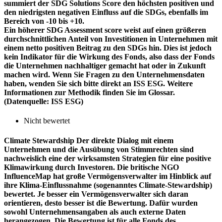
summiert der SDG Solutions Score den höchsten positiven und
den niedrigsten negativen Einfluss auf die SDGs, ebenfalls im
Bereich von -10 bis +10.
Ein höherer SDG Assessment score weist auf einen größeren
durchschnittlichen Anteil von Investitionen in Unternehmen mit
einem netto positiven Beitrag zu den SDGs hin. Dies ist jedoch
kein Indikator für die Wirkung des Fonds, also dass der Fonds
die Unternehmen nachhaltiger gemacht hat oder in Zukunft
machen wird. Wenn Sie Fragen zu den Unternehmensdaten
haben, wenden Sie sich bitte direkt an ISS ESG. Weitere
Informationen zur Methodik finden Sie im Glossar.
(Datenquelle: ISS ESG)
Nicht bewertet
Climate Stewardship
Der direkte Dialog mit einem
Unternehmen und die Ausübung von Stimmrechten sind
nachweislich eine der wirksamsten Strategien für eine positive
Klimawirkung durch Investoren. Die britische NGO
InfluenceMap hat große Vermögensverwalter im Hinblick auf
ihre Klima-Einflussnahme (sogenanntes Climate-Stewardship)
bewertet. Je besser ein Vermögensverwalter sich daran
orientieren, desto besser ist die Bewertung. Dafür wurden
sowohl Unternehmensangaben als auch externe Daten
herangezogen. Die Bewertung ist für alle Fonds des