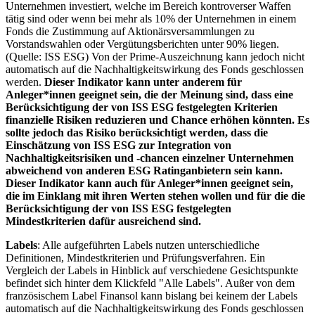
Unternehmen investiert, welche im Bereich kontroverser Waffen
tätig sind oder wenn bei mehr als 10% der Unternehmen in einem
Fonds die Zustimmung auf Aktionärsversammlungen zu
Vorstandswahlen oder Vergütungsberichten unter 90% liegen.
(Quelle: ISS ESG) Von der Prime-Auszeichnung kann jedoch nicht
automatisch auf die Nachhaltigkeitswirkung des Fonds geschlossen
werden.
Dieser Indikator kann unter anderem für
Anleger*innen geeignet sein, die der Meinung sind, dass eine
Berücksichtigung der von ISS ESG festgelegten Kriterien
finanzielle Risiken reduzieren und Chance erhöhen könnten. Es
sollte jedoch das Risiko berücksichtigt werden, dass die
Einschätzung von ISS ESG zur Integration von
Nachhaltigkeitsrisiken und -chancen einzelner Unternehmen
abweichend von anderen ESG Ratinganbietern sein kann.
Dieser Indikator kann auch für Anleger*innen geeignet sein,
die im Einklang mit ihren Werten stehen wollen und für die die
Berücksichtigung der von ISS ESG festgelegten
Mindestkriterien dafür ausreichend sind.
Labels
: Alle aufgeführten Labels nutzen unterschiedliche
Definitionen, Mindestkriterien und Prüfungsverfahren. Ein
Vergleich der Labels in Hinblick auf verschiedene Gesichtspunkte
befindet sich hinter dem Klickfeld "Alle Labels". Außer von dem
französischem Label Finansol kann bislang bei keinem der Labels
automatisch auf die Nachhaltigkeitswirkung des Fonds geschlossen