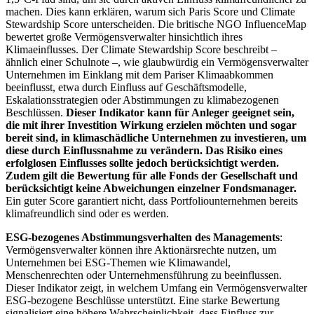
machen. Dies kann erklären, warum sich Paris Score und Climate
Stewardship Score unterscheiden. Die britische NGO InfluenceMap
bewertet große Vermögensverwalter hinsichtlich ihres
Klimaeinflusses. Der Climate Stewardship Score beschreibt –
ähnlich einer Schulnote –, wie glaubwürdig ein Vermögensverwalter
Unternehmen im Einklang mit dem Pariser Klimaabkommen
beeinflusst, etwa durch Einfluss auf Geschäftsmodelle,
Eskalationsstrategien oder Abstimmungen zu klimabezogenen
Beschlüssen.
Dieser Indikator kann für Anleger geeignet sein,
die mit ihrer Investition Wirkung erzielen möchten und sogar
bereit sind, in klimaschädliche Unternehmen zu investieren, um
diese durch Einflussnahme zu verändern. Das Risiko eines
erfolglosen Einflusses sollte jedoch berücksichtigt werden.
Zudem gilt die Bewertung für alle Fonds der Gesellschaft und
berücksichtigt keine Abweichungen einzelner Fondsmanager.
Ein guter Score garantiert nicht, dass Portfoliounternehmen bereits
klimafreundlich sind oder es werden.
ESG-bezogenes Abstimmungsverhalten des Managements
:
Vermögensverwalter können ihre Aktionärsrechte nutzen, um
Unternehmen bei ESG-Themen wie Klimawandel,
Menschenrechten oder Unternehmensführung zu beeinflussen.
Dieser Indikator zeigt, in welchem Umfang ein Vermögensverwalter
ESG-bezogene Beschlüsse unterstützt. Eine starke Bewertung
signalisiert eine höhere Wahrscheinlichkeit, dass Einfluss zur