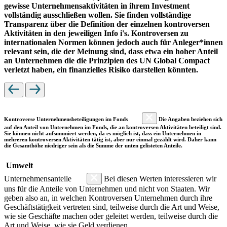
gewisse Unternehmensaktivitäten in ihrem Investment
vollständig ausschließen wollen. Sie finden vollständige
Transparenz über die Definition der einzelnen kontroversen
Aktivitäten in den jeweiligen Info i's. Kontroversen zu
internationalen Normen können jedoch auch für Anleger*innen
relevant sein, die der Meinung sind, dass etwa ein hoher Anteil
an Unternehmen die die Prinzipien des UN Global Compact
verletzt haben, ein finanzielles Risiko darstellen könnten.
Kontroverse Unternehmensbeteiligungen im Fonds
Die Angaben beziehen sich
auf den Anteil von Unternehmen im Fonds, die an kontroversen Aktivitäten beteiligt sind.
Sie können nicht aufsummiert werden, da es möglich ist, dass ein Unternehmen in
mehreren kontroversen Aktivitäten tätig ist, aber nur einmal gezählt wird. Daher kann
die Gesamthöhe niedriger sein als die Summe der unten gelisteten Anteile.
Umwelt
Unternehmensanteile
Bei diesen Werten interessieren wir
uns für die Anteile von Unternehmen und nicht von Staaten. Wir
geben also an, in welchen Kontroversen Unternehmen durch ihre
Geschäftstätigkeit vertreten sind, teilweise durch die Art und Weise,
wie sie Geschäfte machen oder geleitet werden, teilweise durch die
Art und Weise, wie sie Geld verdienen.