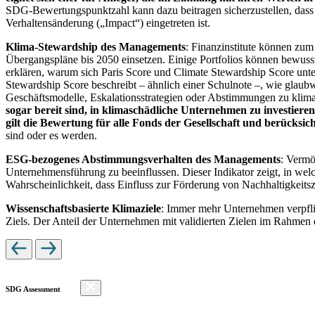
SDG-Bewertungspunktzahl kann dazu beitragen sicherzustellen, dass dur
Verhaltensänderung („Impact“) eingetreten ist.
Klima-Stewardship des Managements
: Finanzinstitute können zum
Übergangspläne bis 2050 einsetzen. Einige Portfolios können bewusst
erklären, warum sich Paris Score und Climate Stewardship Score unt
Stewardship Score beschreibt – ähnlich einer Schulnote –, wie gla
Geschäftsmodelle, Eskalationsstrategien oder Abstimmungen zu kli
sogar bereit sind, in klimaschädliche Unternehmen zu investiere
gilt die Bewertung für alle Fonds der Gesellschaft und berücks
sind oder es werden.
ESG-bezogenes Abstimmungsverhalten des Managements
: Vermö
Unternehmensführung zu beeinflussen. Dieser Indikator zeigt, in we
Wahrscheinlichkeit, dass Einfluss zur Förderung von Nachhaltigkeitszi
Wissenschaftsbasierte Klimaziele
: Immer mehr Unternehmen verpfli
Ziels. Der Anteil der Unternehmen mit validierten Zielen im Rahmen 
SDG Assessment