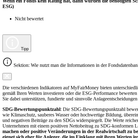
Wenn ein Fonds kein Rating hat, dann wurden die benötigten Sc
ESG)
Nicht bewertet
Tipp
Sektion: Wie nutzt man die Informationen in der Fondsdatenba
Die verschiedenen Indikatoren auf MyFairMoney bieten unterschiedlich
gemäß Ihren Werten investieren oder die ESG-Performance bewerten mö
Sie dabei unterstützen, fundierte und sinnvolle Anlageentscheidungen 
SDG-Bewertungspunktzahl
: Die SDG-Bewertungspunktzahl bewerte
wie Klimaschutz, sauberes Wasser oder hochwertige Bildung, übereins
und negativen Beiträge zu den SDGs widerspiegelt. Die Werte reiche
Unternehmen mit einem positiven Nettobeitrag zu SDG-konformen 
machen oder positive Veränderungen in der Realwirtschaft zu be
eignet sich eher für Anleger, die im Einklang mit ihren Werten i