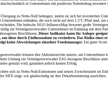
chschnittlich in Unternehmen mit positivem Nettobeitrag investiert wird
 Übergang zu Netto-Null beitragen, indem sie sich bei investierten Unt
 Unternehmen enthalten, die noch nicht auf dem 1,5°C-Pfad sind, um s
erscheiden. Die britische NGO InfluenceMap bewertet große Vermögensv
ubwürdig ein Vermögensverwalter Unternehmen im Einklang mit dem Pari
mabezogenen Beschlüssen.
Dieser Indikator kann für Anleger geeignet
n, um diese durch Einflussnahme zu verändern. Das Risiko eines er
ichtigt keine Abweichungen einzelner Fondsmanager.
Ein guter Score 
gensverwalter können ihre Aktionärsrechte nutzen, um Unternehmen
lchem Umfang ein Vermögensverwalter ESG-bezogene Beschlüsse unterstü
elen genutzt wird, garantiert jedoch keinen Erfolg.
chten sich zu Netto-Null-Emissionen und setzen Zwischenziele im Eink
der SBTi zeigt, wie glaubwürdig sie ihre Dekarbonisierung ausrichten.