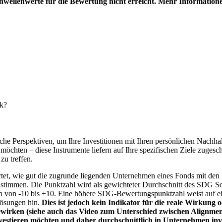
hwellenwerte für die Bewertung nicht erreicht. Mehr Information
nk?
e Perspektiven, um Ihre Investitionen mit Ihren persönlichen Nachhalt
chten – diese Instrumente liefern auf Ihre spezifischen Ziele zugesch
zu treffen.
t, wie gut die zugrunde liegenden Unternehmen eines Fonds mit den 
timmen. Die Punktzahl wird als gewichteter Durchschnitt des SDG Solut
n von -10 bis +10. Eine höhere SDG-Bewertungspunktzahl weist auf eine
Lösungen hin.
Dies ist jedoch kein Indikator für die reale Wirkung
wirken (siehe auch das Video zum Unterschied zwischen Alignment
nvestieren möchten und daher durchschnittlich in Unternehmen inve