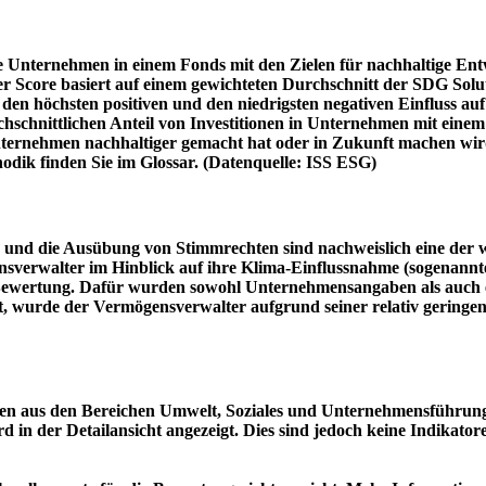
e Unternehmen in einem Fonds mit den Zielen für nachhaltige En
er Score basiert auf einem gewichteten Durchschnitt der SDG Solu
n höchsten positiven und den niedrigsten negativen Einfluss auf 
schnittlichen Anteil von Investitionen in Unternehmen mit einem n
 Unternehmen nachhaltiger gemacht hat oder in Zukunft machen 
hodik finden Sie im Glossar. (Datenquelle: ISS ESG)
und die Ausübung von Stimmrechten sind nachweislich eine der w
sverwalter im Hinblick auf ihre Klima-Einflussnahme (sogenanntes
ie Bewertung. Dafür wurden sowohl Unternehmensangaben als auch e
t, wurde der Vermögensverwalter aufgrund seiner relativ geringe
n aus den Bereichen Umwelt, Soziales und Unternehmensführung mi
d in der Detailansicht angezeigt. Dies sind jedoch keine Indikat