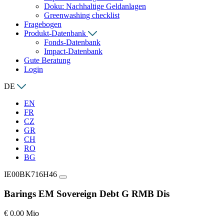
Doku: Nachhaltige Geldanlagen
Greenwashing checklist
Fragebogen
Produkt-Datenbank
Fonds-Datenbank
Impact-Datenbank
Gute Beratung
Login
DE
EN
FR
CZ
GR
CH
RO
BG
IE00BK716H46
Barings EM Sovereign Debt G RMB Dis
€ 0.00 Mio