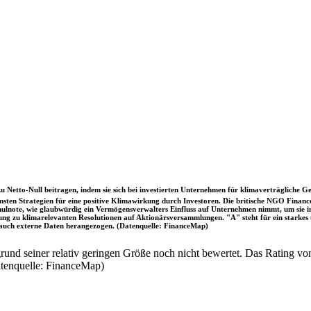
u Netto-Null beitragen, indem sie sich bei investierten Unternehmen für klimaverträgliche Ge
sten Strategien für eine positive Klimawirkung durch Investoren. Die britische NGO Fina
chulnote, wie glaubwürdig ein Vermögensverwalters Einfluss auf Unternehmen nimmt, um sie
immung zu klimarelevanten Resolutionen auf Aktionärsversammlungen. "A" steht für ein sta
uch externe Daten herangezogen. (Datenquelle: FinanceMap)
nd seiner relativ geringen Größe noch nicht bewertet. Das Rating von
atenquelle: FinanceMap)