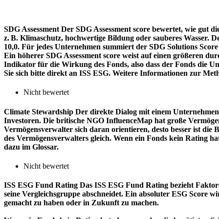
SDG Assessment
Der SDG Assessment score bewertet, wie gut di
z. B. Klimaschutz, hochwertige Bildung oder sauberes Wasser. D
10,0. Für jedes Unternehmen summiert der SDG Solutions Score de
Ein höherer SDG Assessment score weist auf einen größeren durch
Indikator für die Wirkung des Fonds, also dass der Fonds die
Sie sich bitte direkt an ISS ESG. Weitere Informationen zur Met
Nicht bewertet
Climate Stewardship
Der direkte Dialog mit einem Unternehmen 
Investoren. Die britische NGO InfluenceMap hat große Vermögen
Vermögensverwalter sich daran orientieren, desto besser ist d
des Vermögensverwalters gleich. Wenn ein Fonds kein Rating ha
dazu im Glossar.
Nicht bewertet
ISS ESG Fund Rating
Das ISS ESG Fund Rating bezieht Faktore
seine Vergleichsgruppe abschneidet. Ein absoluter ESG Score wir
gemacht zu haben oder in Zukunft zu machen.