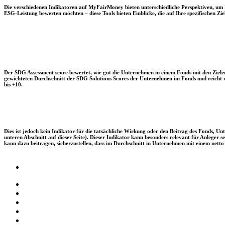
Die verschiedenen Indikatoren auf MyFairMoney bieten unterschiedliche Perspektiven, um Ihn
ESG-Leistung bewerten möchten – diese Tools bieten Einblicke, die auf Ihre spezifischen Zie
Der SDG Assessment score bewertet, wie gut die Unternehmen in einem Fonds mit den Zielen
gewichteten Durchschnitt der SDG Solutions Scores der Unternehmen im Fonds und reicht vo
bis +10.
Dies ist jedoch kein Indikator für die tatsächliche Wirkung oder den Beitrag des Fonds, 
unteren Abschnitt auf dieser Seite). Dieser Indikator kann besonders relevant für Anleger
kann dazu beitragen, sicherzustellen, dass im Durchschnitt in Unternehmen mit einem netto 