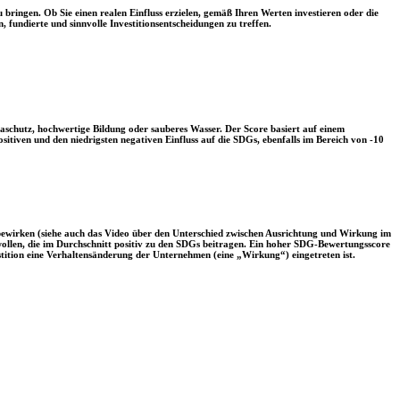
 bringen. Ob Sie einen realen Einfluss erzielen, gemäß Ihren Werten investieren oder die
, fundierte und sinnvolle Investitionsentscheidungen zu treffen.
aschutz, hochwertige Bildung oder sauberes Wasser. Der Score basiert auf einem
tiven und den niedrigsten negativen Einfluss auf die SDGs, ebenfalls im Bereich von -10
 bewirken (siehe auch das Video über den Unterschied zwischen Ausrichtung und Wirkung im
 wollen, die im Durchschnitt positiv zu den SDGs beitragen. Ein hoher SDG-Bewertungsscore
vestition eine Verhaltensänderung der Unternehmen (eine „Wirkung“) eingetreten ist.