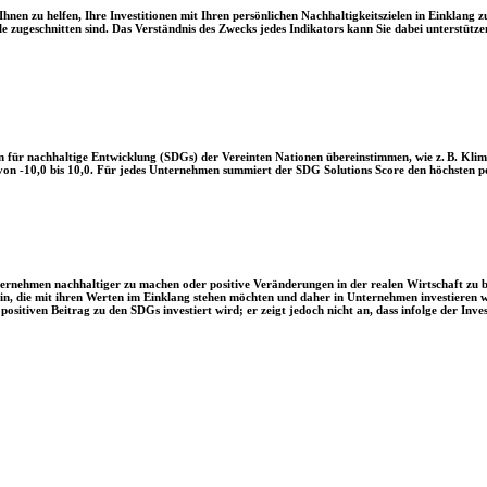
en zu helfen, Ihre Investitionen mit Ihren persönlichen Nachhaltigkeitszielen in Einklang zu
le zugeschnitten sind. Das Verständnis des Zwecks jedes Indikators kann Sie dabei unterstützen
 für nachhaltige Entwicklung (SDGs) der Vereinten Nationen übereinstimmen, wie z. B. Klim
n -10,0 bis 10,0. Für jedes Unternehmen summiert der SDG Solutions Score den höchsten posi
Unternehmen nachhaltiger zu machen oder positive Veränderungen in der realen Wirtschaft zu
 sein, die mit ihren Werten im Einklang stehen möchten und daher in Unternehmen investieren
positiven Beitrag zu den SDGs investiert wird; er zeigt jedoch nicht an, dass infolge der In