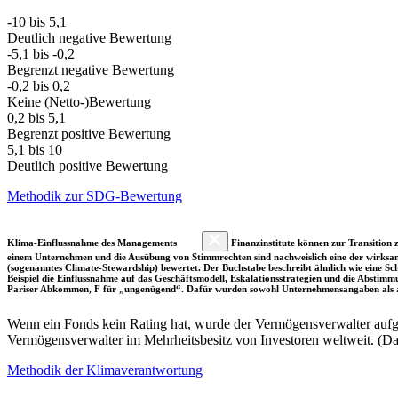
-10 bis 5,1
Deutlich negative Bewertung
-5,1 bis -0,2
Begrenzt negative Bewertung
-0,2 bis 0,2
Keine (Netto-)Bewertung
0,2 bis 5,1
Begrenzt positive Bewertung
5,1 bis 10
Deutlich positive Bewertung
Methodik zur SDG-Bewertung
Klima-Einflussnahme des Managements
Finanzinstitute können zur Transition z
einem Unternehmen und die Ausübung von Stimmrechten sind nachweislich eine der wirksam
(sogenanntes Climate-Stewardship) bewertet. Der Buchstabe beschreibt ähnlich wie eine S
Beispiel die Einflussnahme auf das Geschäftsmodell, Eskalationsstrategien und die Abst
Pariser Abkommen, F für „ungenügend“. Dafür wurden sowohl Unternehmensangaben als a
Wenn ein Fonds kein Rating hat, wurde der Vermögensverwalter aufgru
Vermögensverwalter im Mehrheitsbesitz von Investoren weltweit. (D
Methodik der Klimaverantwortung