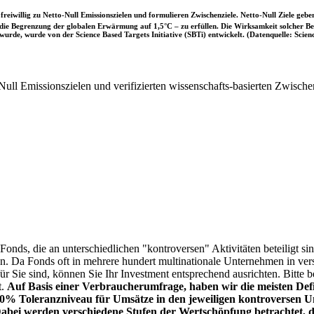
iwillig zu Netto-Null Emissionszielen und formulieren Zwischenziele. Netto-Null Ziele geben
ie Begrenzung der globalen Erwärmung auf 1,5°C – zu erfüllen. Die Wirksamkeit solcher Beke
wurde, wurde von der Science Based Targets Initiative (SBTi) entwickelt. (Datenquelle: Scienc
ull Emissionszielen und verifizierten wissenschafts-basierten Zwische
onds, die an unterschiedlichen "kontroversen" Aktivitäten beteiligt sind
sen. Da Fonds oft in mehrere hundert multinationale Unternehmen in ver
 für Sie sind, können Sie Ihr Investment entsprechend ausrichten. Bitt
t.
Auf Basis einer Verbraucherumfrage, haben wir die meisten Defin
% Toleranzniveau für Umsätze in den jeweiligen kontroversen Un
Dabei werden verschiedene Stufen der Wertschöpfung betrachtet, di