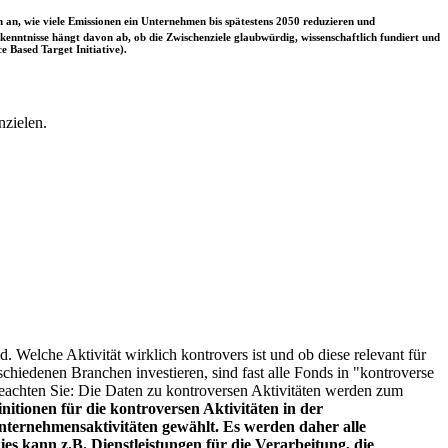
 an, wie viele Emissionen ein Unternehmen bis spätestens 2050 reduzieren und
nntnisse hängt davon ab, ob die Zwischenziele glaubwürdig, wissenschaftlich fundiert und
e Based Target Initiative).
nzielen.
. Welche Aktivität wirklich kontrovers ist und ob diese relevant für
schiedenen Branchen investieren, sind fast alle Fonds in "kontroverse
e beachten Sie: Die Daten zu kontroversen Aktivitäten werden zum
itionen für die kontroversen Aktivitäten in der
ternehmensaktivitäten gewählt. Es werden daher alle
es kann z.B. Dienstleistungen für die Verarbeitung, die