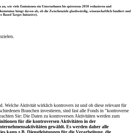
 an, wie viele Emissionen ein Unternehmen bis spätestens 2050 reduzieren und
nntnisse hängt davon ab, ob die Zwischenziele glaubwürdig, wissenschaftlich fundiert und
e Based Target Initiative).
nzielen.
. Welche Aktivität wirklich kontrovers ist und ob diese relevant für
schiedenen Branchen investieren, sind fast alle Fonds in "kontroverse
e beachten Sie: Die Daten zu kontroversen Aktivitäten werden zum
itionen für die kontroversen Aktivitäten in der
ternehmensaktivitäten gewählt. Es werden daher alle
es kann z.B. Dienstleistungen für die Verarbeitung, die