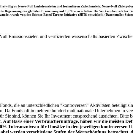
iwillig zu Netto-Null Emissionszielen und formulieren Zwischenziele. Netto-Null Ziele geben
ie Begrenzung der globalen Erwärmung auf 1,5°C – zu erfüllen. Die Wirksamkeit solcher Beke
wurde, wurde von der Science Based Targets Initiative (SBTi) entwickelt. (Datenquelle: Scienc
ull Emissionszielen und verifizierten wissenschafts-basierten Zwische
onds, die an unterschiedlichen "kontroversen" Aktivitäten beteiligt sind
sen. Da Fonds oft in mehrere hundert multinationale Unternehmen in ver
 für Sie sind, können Sie Ihr Investment entsprechend ausrichten. Bitt
t.
Auf Basis einer Verbraucherumfrage, haben wir die meisten Defin
% Toleranzniveau für Umsätze in den jeweiligen kontroversen Un
Dabei werden verschiedene Stufen der Wertschöpfung betrachtet, di