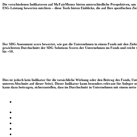
Die verschiedenen Indikatoren auf MyFairMoney bieten unterschiedliche Perspektiven, um Ihn
ESG-Leistung bewerten möchten – diese Tools bieten Einblicke, die auf Ihre spezifischen Zie
Der SDG Assessment score bewertet, wie gut die Unternehmen in einem Fonds mit den Zielen
gewichteten Durchschnitt der SDG Solutions Scores der Unternehmen im Fonds und reicht vo
bis +10.
Dies ist jedoch kein Indikator für die tatsächliche Wirkung oder den Beitrag des Fonds, 
unteren Abschnitt auf dieser Seite). Dieser Indikator kann besonders relevant für Anleger
kann dazu beitragen, sicherzustellen, dass im Durchschnitt in Unternehmen mit einem netto 