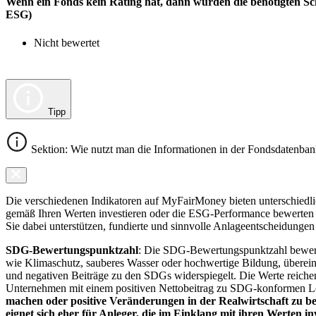
Wenn ein Fonds kein Rating hat, dann wurden die benötigten Sc
ESG)
Nicht bewertet
Tipp
Sektion: Wie nutzt man die Informationen in der Fondsdatenba
Die verschiedenen Indikatoren auf MyFairMoney bieten unterschiedlich
gemäß Ihren Werten investieren oder die ESG-Performance bewerten mö
Sie dabei unterstützen, fundierte und sinnvolle Anlageentscheidungen 
SDG-Bewertungspunktzahl
: Die SDG-Bewertungspunktzahl bewerte
wie Klimaschutz, sauberes Wasser oder hochwertige Bildung, übereins
und negativen Beiträge zu den SDGs widerspiegelt. Die Werte reiche
Unternehmen mit einem positiven Nettobeitrag zu SDG-konformen 
machen oder positive Veränderungen in der Realwirtschaft zu be
eignet sich eher für Anleger, die im Einklang mit ihren Werten i