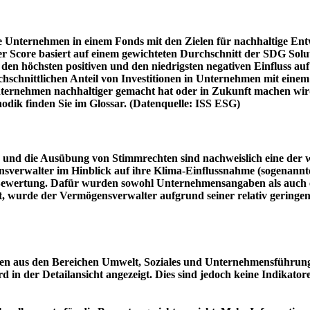
e Unternehmen in einem Fonds mit den Zielen für nachhaltige En
er Score basiert auf einem gewichteten Durchschnitt der SDG Solu
n höchsten positiven und den niedrigsten negativen Einfluss auf 
schnittlichen Anteil von Investitionen in Unternehmen mit einem n
 Unternehmen nachhaltiger gemacht hat oder in Zukunft machen 
hodik finden Sie im Glossar. (Datenquelle: ISS ESG)
und die Ausübung von Stimmrechten sind nachweislich eine der w
sverwalter im Hinblick auf ihre Klima-Einflussnahme (sogenanntes
ie Bewertung. Dafür wurden sowohl Unternehmensangaben als auch e
t, wurde der Vermögensverwalter aufgrund seiner relativ geringe
n aus den Bereichen Umwelt, Soziales und Unternehmensführung mi
d in der Detailansicht angezeigt. Dies sind jedoch keine Indikat