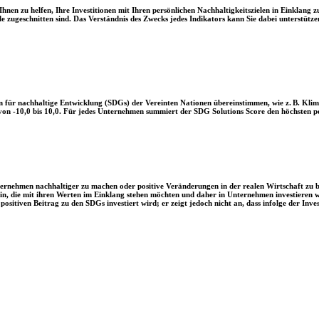
en zu helfen, Ihre Investitionen mit Ihren persönlichen Nachhaltigkeitszielen in Einklang zu
le zugeschnitten sind. Das Verständnis des Zwecks jedes Indikators kann Sie dabei unterstützen
 für nachhaltige Entwicklung (SDGs) der Vereinten Nationen übereinstimmen, wie z. B. Klim
n -10,0 bis 10,0. Für jedes Unternehmen summiert der SDG Solutions Score den höchsten posi
Unternehmen nachhaltiger zu machen oder positive Veränderungen in der realen Wirtschaft zu
 sein, die mit ihren Werten im Einklang stehen möchten und daher in Unternehmen investieren
positiven Beitrag zu den SDGs investiert wird; er zeigt jedoch nicht an, dass infolge der In