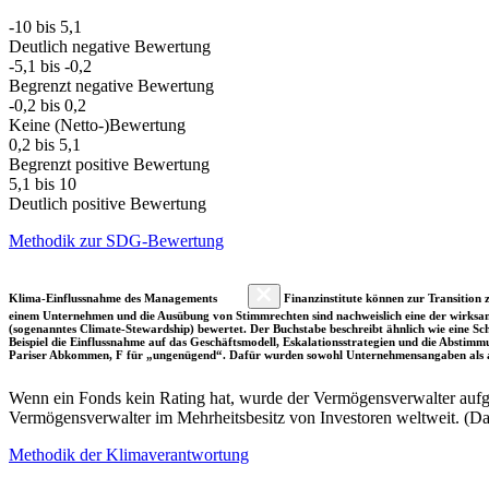
-10 bis 5,1
Deutlich negative Bewertung
-5,1 bis -0,2
Begrenzt negative Bewertung
-0,2 bis 0,2
Keine (Netto-)Bewertung
0,2 bis 5,1
Begrenzt positive Bewertung
5,1 bis 10
Deutlich positive Bewertung
Methodik zur SDG-Bewertung
Klima-Einflussnahme des Managements
Finanzinstitute können zur Transition z
einem Unternehmen und die Ausübung von Stimmrechten sind nachweislich eine der wirksam
(sogenanntes Climate-Stewardship) bewertet. Der Buchstabe beschreibt ähnlich wie eine S
Beispiel die Einflussnahme auf das Geschäftsmodell, Eskalationsstrategien und die Abst
Pariser Abkommen, F für „ungenügend“. Dafür wurden sowohl Unternehmensangaben als a
Wenn ein Fonds kein Rating hat, wurde der Vermögensverwalter aufgru
Vermögensverwalter im Mehrheitsbesitz von Investoren weltweit. (D
Methodik der Klimaverantwortung