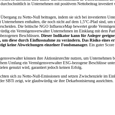
chschnittlich in Unternehmen mit positivem Nettobeitrag investiert wird
 Übergang zu Netto-Null beitragen, indem sie sich bei investierten Unt
 Unternehmen enthalten, die noch nicht auf dem 1,5°C-Pfad sind, um s
erscheiden. Die britische NGO InfluenceMap bewertet große Vermögensv
ubwürdig ein Vermögensverwalter Unternehmen im Einklang mit dem Pari
mabezogenen Beschlüssen.
Dieser Indikator kann für Anleger geeignet
n, um diese durch Einflussnahme zu verändern. Das Risiko eines er
ichtigt keine Abweichungen einzelner Fondsmanager.
Ein guter Score 
gensverwalter können ihre Aktionärsrechte nutzen, um Unternehmen
lchem Umfang ein Vermögensverwalter ESG-bezogene Beschlüsse unterstü
elen genutzt wird, garantiert jedoch keinen Erfolg.
chten sich zu Netto-Null-Emissionen und setzen Zwischenziele im Eink
der SBTi zeigt, wie glaubwürdig sie ihre Dekarbonisierung ausrichten.