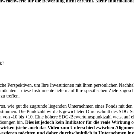
hwellenwerte für die Bewertung nicht erreicht. Mehr Information
nk?
e Perspektiven, um Ihre Investitionen mit Ihren persönlichen Nachhalt
chten – diese Instrumente liefern auf Ihre spezifischen Ziele zugesch
zu treffen.
t, wie gut die zugrunde liegenden Unternehmen eines Fonds mit den 
timmen. Die Punktzahl wird als gewichteter Durchschnitt des SDG Solut
n von -10 bis +10. Eine höhere SDG-Bewertungspunktzahl weist auf eine
Lösungen hin.
Dies ist jedoch kein Indikator für die reale Wirkung
wirken (siehe auch das Video zum Unterschied zwischen Alignment
nvestieren möchten und daher durchschnittlich in Unternehmen inve