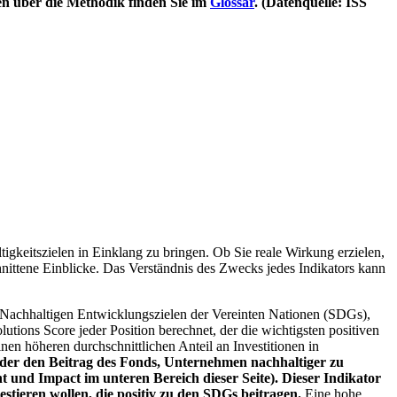
en über die Methodik finden Sie im
Glossar
. (Datenquelle: ISS
igkeitszielen in Einklang zu bringen. Ob Sie reale Wirkung erzielen,
nittene Einblicke. Das Verständnis des Zwecks jedes Indikators kann
Nachhaltigen Entwicklungszielen der Vereinten Nationen (SDGs),
ions Score jeder Position berechnet, der die wichtigsten positiven
n höheren durchschnittlichen Anteil an Investitionen in
 oder den Beitrag des Fonds, Unternehmen nachhaltiger zu
 und Impact im unteren Bereich dieser Seite). Dieser Indikator
stieren wollen, die positiv zu den SDGs beitragen.
Eine hohe