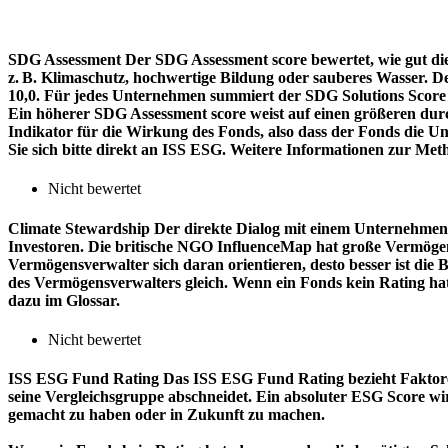
SDG Assessment
Der SDG Assessment score bewertet, wie gut di
z. B. Klimaschutz, hochwertige Bildung oder sauberes Wasser. D
10,0. Für jedes Unternehmen summiert der SDG Solutions Score de
Ein höherer SDG Assessment score weist auf einen größeren durch
Indikator für die Wirkung des Fonds, also dass der Fonds die
Sie sich bitte direkt an ISS ESG. Weitere Informationen zur Met
Nicht bewertet
Climate Stewardship
Der direkte Dialog mit einem Unternehmen 
Investoren. Die britische NGO InfluenceMap hat große Vermögen
Vermögensverwalter sich daran orientieren, desto besser ist d
des Vermögensverwalters gleich. Wenn ein Fonds kein Rating ha
dazu im Glossar.
Nicht bewertet
ISS ESG Fund Rating
Das ISS ESG Fund Rating bezieht Faktore
seine Vergleichsgruppe abschneidet. Ein absoluter ESG Score wir
gemacht zu haben oder in Zukunft zu machen.