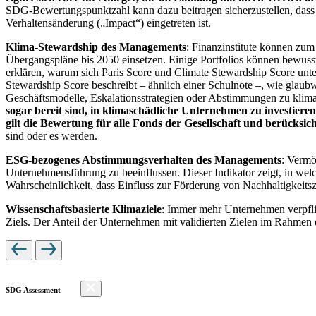
SDG-Bewertungspunktzahl kann dazu beitragen sicherzustellen, dass dur
Verhaltensänderung („Impact“) eingetreten ist.
Klima-Stewardship des Managements
: Finanzinstitute können zum
Übergangspläne bis 2050 einsetzen. Einige Portfolios können bewusst
erklären, warum sich Paris Score und Climate Stewardship Score unt
Stewardship Score beschreibt – ähnlich einer Schulnote –, wie gla
Geschäftsmodelle, Eskalationsstrategien oder Abstimmungen zu kli
sogar bereit sind, in klimaschädliche Unternehmen zu investiere
gilt die Bewertung für alle Fonds der Gesellschaft und berücks
sind oder es werden.
ESG-bezogenes Abstimmungsverhalten des Managements
: Vermö
Unternehmensführung zu beeinflussen. Dieser Indikator zeigt, in we
Wahrscheinlichkeit, dass Einfluss zur Förderung von Nachhaltigkeitszi
Wissenschaftsbasierte Klimaziele
: Immer mehr Unternehmen verpfli
Ziels. Der Anteil der Unternehmen mit validierten Zielen im Rahmen 
SDG Assessment