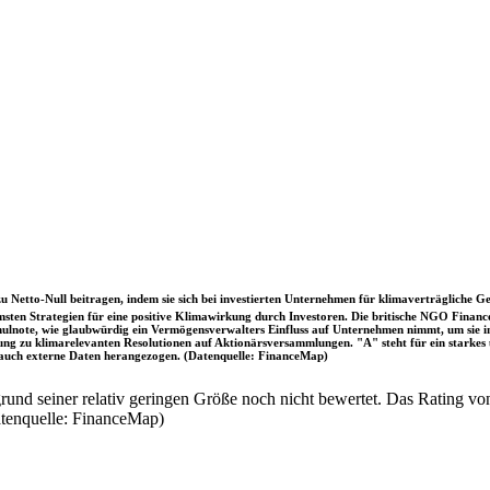
u Netto-Null beitragen, indem sie sich bei investierten Unternehmen für klimaverträgliche Ge
sten Strategien für eine positive Klimawirkung durch Investoren. Die britische NGO Fina
chulnote, wie glaubwürdig ein Vermögensverwalters Einfluss auf Unternehmen nimmt, um sie
immung zu klimarelevanten Resolutionen auf Aktionärsversammlungen. "A" steht für ein sta
uch externe Daten herangezogen. (Datenquelle: FinanceMap)
nd seiner relativ geringen Größe noch nicht bewertet. Das Rating von
atenquelle: FinanceMap)