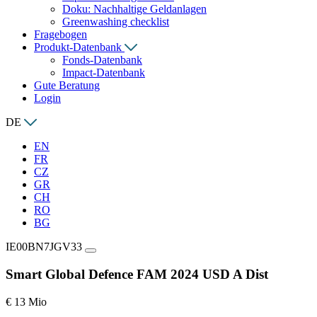
Doku: Nachhaltige Geldanlagen
Greenwashing checklist
Fragebogen
Produkt-Datenbank
Fonds-Datenbank
Impact-Datenbank
Gute Beratung
Login
DE
EN
FR
CZ
GR
CH
RO
BG
IE00BN7JGV33
Smart Global Defence FAM 2024 USD A Dist
€ 13 Mio