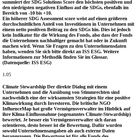
summiert der SDG Solutions Score den höchsten positiven und
den niedrigsten negativen Einfluss auf die SDGs, ebenfalls im
Bereich von -10 bis +10.
Ein höherer SDG Assessment score weist auf einen größeren
durchschnittlichen Anteil von Investitionen in Unternehmen mit
einem netto positiven Beitrag zu den SDGs hin. Dies ist jedoch
kein Indikator für die Wirkung des Fonds, also dass der Fonds
die Unternehmen nachhaltiger gemacht hat oder in Zukunft
machen wird. Wenn Sie Fragen zu den Unternehmensdaten
haben, wenden Sie sich bitte direkt an ISS ESG. Weitere
Informationen zur Methodik finden Sie im Glossar.
(Datenquelle: ISS ESG)
1.05
Climate Stewardship
Der direkte Dialog mit einem
Unternehmen und die Ausübung von Stimmrechten sind
nachweislich eine der wirksamsten Strategien für eine positive
Klimawirkung durch Investoren. Die britische NGO
InfluenceMap hat große Vermögensverwalter im Hinblick auf
ihre Klima-Einflussnahme (sogenanntes Climate-Stewardship)
bewertet. Je besser ein Vermögensverwalter sich daran
orientieren, desto besser ist die Bewertung. Dafür wurden
sowohl Unternehmensangaben als auch externe Daten
herangezogen. Die Bewertung ist für alle Fonds des