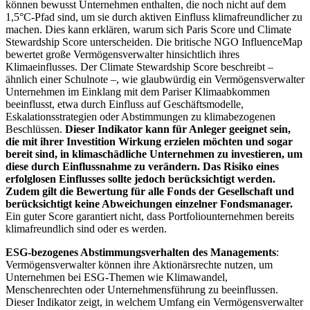
können bewusst Unternehmen enthalten, die noch nicht auf dem
1,5°C-Pfad sind, um sie durch aktiven Einfluss klimafreundlicher zu
machen. Dies kann erklären, warum sich Paris Score und Climate
Stewardship Score unterscheiden. Die britische NGO InfluenceMap
bewertet große Vermögensverwalter hinsichtlich ihres
Klimaeinflusses. Der Climate Stewardship Score beschreibt –
ähnlich einer Schulnote –, wie glaubwürdig ein Vermögensverwalter
Unternehmen im Einklang mit dem Pariser Klimaabkommen
beeinflusst, etwa durch Einfluss auf Geschäftsmodelle,
Eskalationsstrategien oder Abstimmungen zu klimabezogenen
Beschlüssen.
Dieser Indikator kann für Anleger geeignet sein,
die mit ihrer Investition Wirkung erzielen möchten und sogar
bereit sind, in klimaschädliche Unternehmen zu investieren, um
diese durch Einflussnahme zu verändern. Das Risiko eines
erfolglosen Einflusses sollte jedoch berücksichtigt werden.
Zudem gilt die Bewertung für alle Fonds der Gesellschaft und
berücksichtigt keine Abweichungen einzelner Fondsmanager.
Ein guter Score garantiert nicht, dass Portfoliounternehmen bereits
klimafreundlich sind oder es werden.
ESG-bezogenes Abstimmungsverhalten des Managements
:
Vermögensverwalter können ihre Aktionärsrechte nutzen, um
Unternehmen bei ESG-Themen wie Klimawandel,
Menschenrechten oder Unternehmensführung zu beeinflussen.
Dieser Indikator zeigt, in welchem Umfang ein Vermögensverwalter