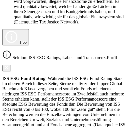
wird vorgeworfen, illegale Finanzströme zu erleichtern. Es
wird qualitativ bewertet, welche Länder große Lücken in
ihren Steuergesetzen und im Bankgeheimnis haben, und
quantitativ, wie wichtig sie für das globale Finanzsystem sind
(Datenquelle: Tax Justice Network).
Tipp
Sektion: ISS ESG Ratings, Labels und Transparenz-Profil
ISS ESG Fund Rating
: Während die ISS ESG Fund Rating Stars
im oberen Bereich dieser Seite, Sterne relativ zu der Lipper Global
Benchmark Klasse vergeben und somit ein Fonds mit einem
niedrigen ISS ESG Performancescore im Zweifelsfall auch mehrere
Sterne erhalten kann, stellt der ISS ESG Performancescore eine
absolute ESG Bewertung des Fonds dar. Die Bewertung von ISS
ESG reicht von 0 bis 100, wobei 100 für „sehr gut“ steht. Für die
Berechnung werden die Einzelbewertungen von Unternehmen in
den Bereichen Umwelt, Soziales und Unternehmensführung
zusammengeführt und auf Fondsebene aggregiert. (Datenquelle: ISS