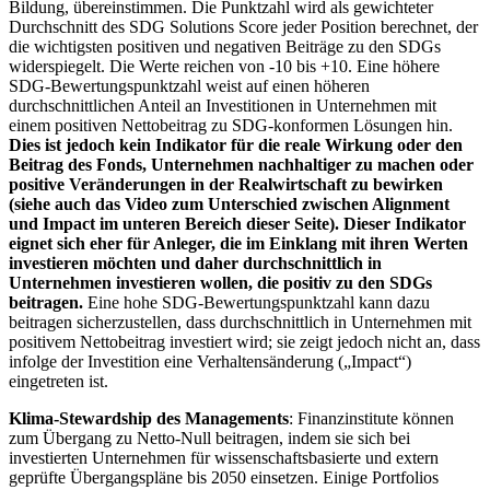
Bildung, übereinstimmen. Die Punktzahl wird als gewichteter
Durchschnitt des SDG Solutions Score jeder Position berechnet, der
die wichtigsten positiven und negativen Beiträge zu den SDGs
widerspiegelt. Die Werte reichen von -10 bis +10. Eine höhere
SDG-Bewertungspunktzahl weist auf einen höheren
durchschnittlichen Anteil an Investitionen in Unternehmen mit
einem positiven Nettobeitrag zu SDG-konformen Lösungen hin.
Dies ist jedoch kein Indikator für die reale Wirkung oder den
Beitrag des Fonds, Unternehmen nachhaltiger zu machen oder
positive Veränderungen in der Realwirtschaft zu bewirken
(siehe auch das Video zum Unterschied zwischen Alignment
und Impact im unteren Bereich dieser Seite). Dieser Indikator
eignet sich eher für Anleger, die im Einklang mit ihren Werten
investieren möchten und daher durchschnittlich in
Unternehmen investieren wollen, die positiv zu den SDGs
beitragen.
Eine hohe SDG-Bewertungspunktzahl kann dazu
beitragen sicherzustellen, dass durchschnittlich in Unternehmen mit
positivem Nettobeitrag investiert wird; sie zeigt jedoch nicht an, dass
infolge der Investition eine Verhaltensänderung („Impact“)
eingetreten ist.
Klima-Stewardship des Managements
: Finanzinstitute können
zum Übergang zu Netto-Null beitragen, indem sie sich bei
investierten Unternehmen für wissenschaftsbasierte und extern
geprüfte Übergangspläne bis 2050 einsetzen. Einige Portfolios