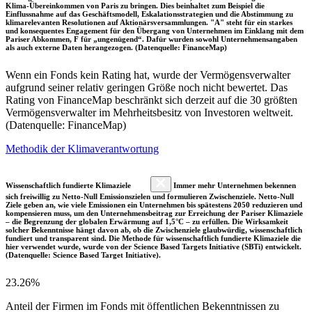
Klima-Übereinkommen von Paris zu bringen. Dies beinhaltet zum Beispiel die
Einflussnahme auf das Geschäftsmodell, Eskalationsstrategien und die Abstimmung zu
klimarelevanten Resolutionen auf Aktionärsversammlungen. "A" steht für ein starkes
und konsequentes Engagement für den Übergang von Unternehmen im Einklang mit dem
Pariser Abkommen, F für „ungenügend“. Dafür wurden sowohl Unternehmensangaben
als auch externe Daten herangezogen. (Datenquelle: FinanceMap)
Wenn ein Fonds kein Rating hat, wurde der Vermögensverwalter
aufgrund seiner relativ geringen Größe noch nicht bewertet. Das
Rating von FinanceMap beschränkt sich derzeit auf die 30 größten
Vermögensverwalter im Mehrheitsbesitz von Investoren weltweit.
(Datenquelle: FinanceMap)
Methodik der Klimaverantwortung
Wissenschaftlich fundierte Klimaziele
Immer mehr Unternehmen bekennen
sich freiwillig zu Netto-Null Emissionszielen und formulieren Zwischenziele. Netto-Null
Ziele geben an, wie viele Emissionen ein Unternehmen bis spätestens 2050 reduzieren und
kompensieren muss, um den Unternehmensbeitrag zur Erreichung der Pariser Klimaziele
– die Begrenzung der globalen Erwärmung auf 1,5°C – zu erfüllen. Die Wirksamkeit
solcher Bekenntnisse hängt davon ab, ob die Zwischenziele glaubwürdig, wissenschaftlich
fundiert und transparent sind. Die Methode für wissenschaftlich fundierte Klimaziele die
hier verwendet wurde, wurde von der Science Based Targets Initiative (SBTi) entwickelt.
(Datenquelle: Science Based Target Initiative).
23.26%
Anteil der Firmen im Fonds mit öffentlichen Bekenntnissen zu