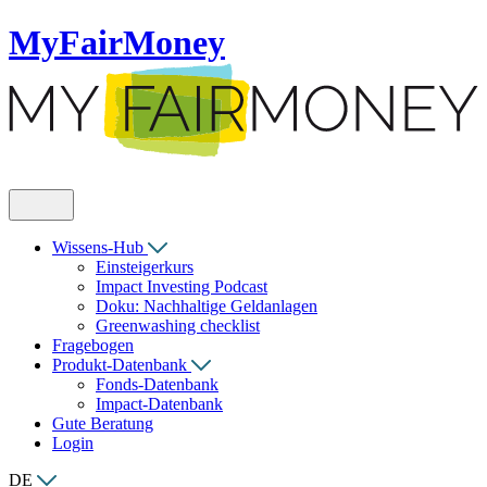
MyFairMoney
Wissens-Hub
Einsteigerkurs
Impact Investing Podcast
Doku: Nachhaltige Geldanlagen
Greenwashing checklist
Fragebogen
Produkt-Datenbank
Fonds-Datenbank
Impact-Datenbank
Gute Beratung
Login
DE