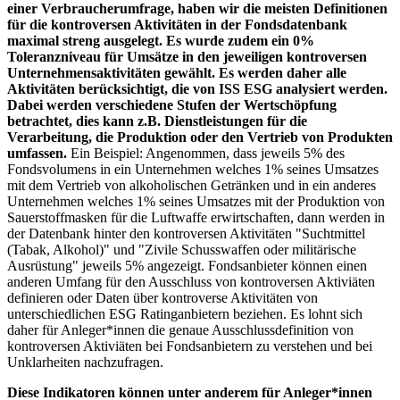
einer Verbraucherumfrage, haben wir die meisten Definitionen
für die kontroversen Aktivitäten in der Fondsdatenbank
maximal streng ausgelegt. Es wurde zudem ein 0%
Toleranzniveau für Umsätze in den jeweiligen kontroversen
Unternehmensaktivitäten gewählt. Es werden daher alle
Aktivitäten berücksichtigt, die von ISS ESG analysiert werden.
Dabei werden verschiedene Stufen der Wertschöpfung
betrachtet, dies kann z.B. Dienstleistungen für die
Verarbeitung, die Produktion oder den Vertrieb von Produkten
umfassen.
Ein Beispiel: Angenommen, dass jeweils 5% des
Fondsvolumens in ein Unternehmen welches 1% seines Umsatzes
mit dem Vertrieb von alkoholischen Getränken und in ein anderes
Unternehmen welches 1% seines Umsatzes mit der Produktion von
Sauerstoffmasken für die Luftwaffe erwirtschaften, dann werden in
der Datenbank hinter den kontroversen Aktivitäten "Suchtmittel
(Tabak, Alkohol)" und "Zivile Schusswaffen oder militärische
Ausrüstung" jeweils 5% angezeigt. Fondsanbieter können einen
anderen Umfang für den Ausschluss von kontroversen Aktiviäten
definieren oder Daten über kontroverse Aktivitäten von
unterschiedlichen ESG Ratinganbietern beziehen. Es lohnt sich
daher für Anleger*innen die genaue Ausschlussdefinition von
kontroversen Aktiviäten bei Fondsanbietern zu verstehen und bei
Unklarheiten nachzufragen.
Diese Indikatoren können unter anderem für Anleger*innen