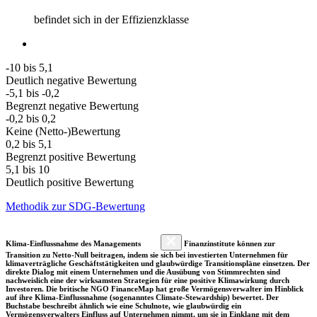
befindet sich in der Effizienzklasse
-10 bis 5,1
Deutlich negative Bewertung
-5,1 bis -0,2
Begrenzt negative Bewertung
-0,2 bis 0,2
Keine (Netto-)Bewertung
0,2 bis 5,1
Begrenzt positive Bewertung
5,1 bis 10
Deutlich positive Bewertung
Methodik zur SDG-Bewertung
Klima-Einflussnahme des Managements
Finanzinstitute können zur
Transition zu Netto-Null beitragen, indem sie sich bei investierten Unternehmen für
klimaverträgliche Geschäftstätigkeiten und glaubwürdige Transitionspläne einsetzen. Der
direkte Dialog mit einem Unternehmen und die Ausübung von Stimmrechten sind
nachweislich eine der wirksamsten Strategien für eine positive Klimawirkung durch
Investoren. Die britische NGO FinanceMap hat große Vermögensverwalter im Hinblick
auf ihre Klima-Einflussnahme (sogenanntes Climate-Stewardship) bewertet. Der
Buchstabe beschreibt ähnlich wie eine Schulnote, wie glaubwürdig ein
Vermögensverwalters Einfluss auf Unternehmen nimmt, um sie in Einklang mit dem