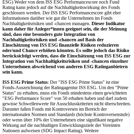
ESG) Weder von dem ISS ESG Performancescore noch Fund
Rating kann jedoch auf die Nachhaltigkeitswirkung des Fonds
geschlossen werden. Der ISS ESG Performancescore gibt eher
Informationen darüber wie gut die Unternehmen im Fonds
Nachhaltigkeitsrisiken und -chancen managen.
Dieser Indikator
kann daher für Anleger*innen geeignet sein, die der Meinung
sind, dass eine besonders gute Integration von
Nachhaltigkeitsrisiken und -chancen auf Basis der
Einschätzung von ISS ESG finanzielle Risiken reduzieren
oder/und Chance erhöhen könnten. Es sollte jedoch das Risiko
berücksichtigt werden, dass die Einschätzung von ISS ESG zur
Integration von Nachhaltigkeitsrisiken und -chancen einzelner
Unternehmen abweichend von anderen ESG Ratinganbietern
sein kann.
ISS ESG Prime Status
: Der "ISS ESG Prime Status" ist eine
Fonds-Auszeichnung der Ratingagentur ISS ESG. Um den "Prime
Status" zu erhalten, muss ein Fonds mindestens einen gewichteten
"ESG Performance Score" von 50 erhalten haben und darf zudem
gewisse Schwellenwerte für Ausschlusskriterien nicht überschreiten.
Darunter fallen Fonds mit Kontroversen im Bereich der
internationalen Normen und Standards (höchste Kontroversenstufe)
oder wenn über 10% der Unternehmen eine signifikant negative
Wirkung auf die nachhaltigen Entwicklungsziele der Vereinten
Nationen aufweisen (SDG Impact Rating). Weitere