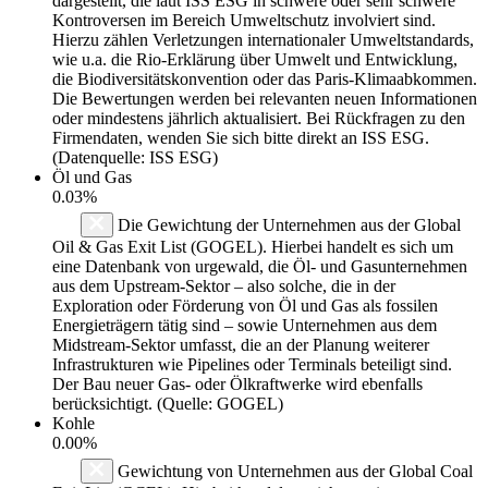
dargestellt, die laut ISS ESG in schwere oder sehr schwere
Kontroversen im Bereich Umweltschutz involviert sind.
Hierzu zählen Verletzungen internationaler Umweltstandards,
wie u.a. die Rio-Erklärung über Umwelt und Entwicklung,
die Biodiversitätskonvention oder das Paris-Klimaabkommen.
Die Bewertungen werden bei relevanten neuen Informationen
oder mindestens jährlich aktualisiert. Bei Rückfragen zu den
Firmendaten, wenden Sie sich bitte direkt an ISS ESG.
(Datenquelle: ISS ESG)
Öl und Gas
0.03%
Die Gewichtung der Unternehmen aus der Global
Oil & Gas Exit List (GOGEL). Hierbei handelt es sich um
eine Datenbank von urgewald, die Öl- und Gasunternehmen
aus dem Upstream-Sektor – also solche, die in der
Exploration oder Förderung von Öl und Gas als fossilen
Energieträgern tätig sind – sowie Unternehmen aus dem
Midstream-Sektor umfasst, die an der Planung weiterer
Infrastrukturen wie Pipelines oder Terminals beteiligt sind.
Der Bau neuer Gas- oder Ölkraftwerke wird ebenfalls
berücksichtigt. (Quelle: GOGEL)
Kohle
0.00%
Gewichtung von Unternehmen aus der Global Coal