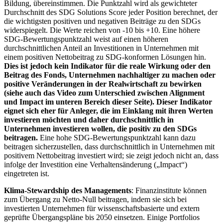
Bildung, übereinstimmen. Die Punktzahl wird als gewichteter
Durchschnitt des SDG Solutions Score jeder Position berechnet, der
die wichtigsten positiven und negativen Beiträge zu den SDGs
widerspiegelt. Die Werte reichen von -10 bis +10. Eine höhere
SDG-Bewertungspunktzahl weist auf einen höheren
durchschnittlichen Anteil an Investitionen in Unternehmen mit
einem positiven Nettobeitrag zu SDG-konformen Lösungen hin.
Dies ist jedoch kein Indikator für die reale Wirkung oder den
Beitrag des Fonds, Unternehmen nachhaltiger zu machen oder
positive Veränderungen in der Realwirtschaft zu bewirken
(siehe auch das Video zum Unterschied zwischen Alignment
und Impact im unteren Bereich dieser Seite). Dieser Indikator
eignet sich eher für Anleger, die im Einklang mit ihren Werten
investieren möchten und daher durchschnittlich in
Unternehmen investieren wollen, die positiv zu den SDGs
beitragen.
Eine hohe SDG-Bewertungspunktzahl kann dazu
beitragen sicherzustellen, dass durchschnittlich in Unternehmen mit
positivem Nettobeitrag investiert wird; sie zeigt jedoch nicht an, dass
infolge der Investition eine Verhaltensänderung („Impact“)
eingetreten ist.
Klima-Stewardship des Managements
: Finanzinstitute können
zum Übergang zu Netto-Null beitragen, indem sie sich bei
investierten Unternehmen für wissenschaftsbasierte und extern
geprüfte Übergangspläne bis 2050 einsetzen. Einige Portfolios