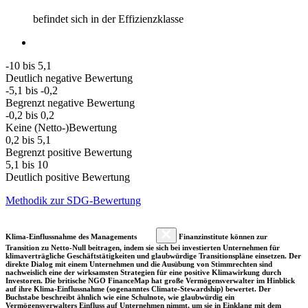
befindet sich in der Effizienzklasse
-10 bis 5,1
Deutlich negative Bewertung
-5,1 bis -0,2
Begrenzt negative Bewertung
-0,2 bis 0,2
Keine (Netto-)Bewertung
0,2 bis 5,1
Begrenzt positive Bewertung
5,1 bis 10
Deutlich positive Bewertung
Methodik zur SDG-Bewertung
Klima-Einflussnahme des Managements
Finanzinstitute können zur
Transition zu Netto-Null beitragen, indem sie sich bei investierten Unternehmen für
klimaverträgliche Geschäftstätigkeiten und glaubwürdige Transitionspläne einsetzen. Der
direkte Dialog mit einem Unternehmen und die Ausübung von Stimmrechten sind
nachweislich eine der wirksamsten Strategien für eine positive Klimawirkung durch
Investoren. Die britische NGO FinanceMap hat große Vermögensverwalter im Hinblick
auf ihre Klima-Einflussnahme (sogenanntes Climate-Stewardship) bewertet. Der
Buchstabe beschreibt ähnlich wie eine Schulnote, wie glaubwürdig ein
Vermögensverwalters Einfluss auf Unternehmen nimmt, um sie in Einklang mit dem