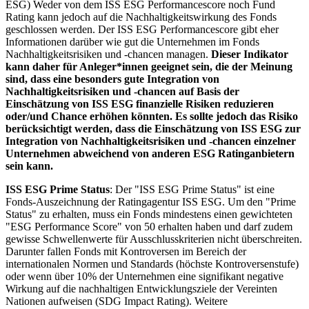
ESG) Weder von dem ISS ESG Performancescore noch Fund
Rating kann jedoch auf die Nachhaltigkeitswirkung des Fonds
geschlossen werden. Der ISS ESG Performancescore gibt eher
Informationen darüber wie gut die Unternehmen im Fonds
Nachhaltigkeitsrisiken und -chancen managen.
Dieser Indikator
kann daher für Anleger*innen geeignet sein, die der Meinung
sind, dass eine besonders gute Integration von
Nachhaltigkeitsrisiken und -chancen auf Basis der
Einschätzung von ISS ESG finanzielle Risiken reduzieren
oder/und Chance erhöhen könnten. Es sollte jedoch das Risiko
berücksichtigt werden, dass die Einschätzung von ISS ESG zur
Integration von Nachhaltigkeitsrisiken und -chancen einzelner
Unternehmen abweichend von anderen ESG Ratinganbietern
sein kann.
ISS ESG Prime Status
: Der "ISS ESG Prime Status" ist eine
Fonds-Auszeichnung der Ratingagentur ISS ESG. Um den "Prime
Status" zu erhalten, muss ein Fonds mindestens einen gewichteten
"ESG Performance Score" von 50 erhalten haben und darf zudem
gewisse Schwellenwerte für Ausschlusskriterien nicht überschreiten.
Darunter fallen Fonds mit Kontroversen im Bereich der
internationalen Normen und Standards (höchste Kontroversenstufe)
oder wenn über 10% der Unternehmen eine signifikant negative
Wirkung auf die nachhaltigen Entwicklungsziele der Vereinten
Nationen aufweisen (SDG Impact Rating). Weitere