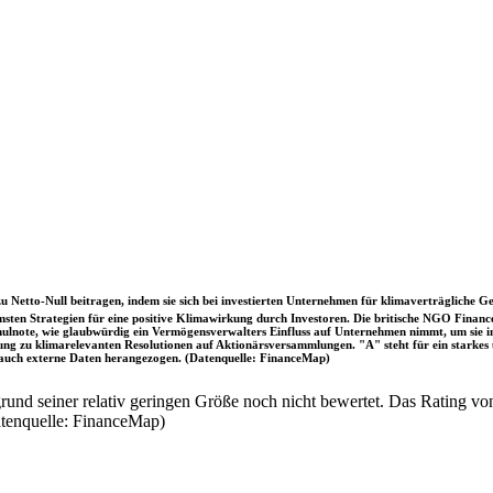
u Netto-Null beitragen, indem sie sich bei investierten Unternehmen für klimaverträgliche Ge
sten Strategien für eine positive Klimawirkung durch Investoren. Die britische NGO Fina
chulnote, wie glaubwürdig ein Vermögensverwalters Einfluss auf Unternehmen nimmt, um sie
immung zu klimarelevanten Resolutionen auf Aktionärsversammlungen. "A" steht für ein sta
uch externe Daten herangezogen. (Datenquelle: FinanceMap)
nd seiner relativ geringen Größe noch nicht bewertet. Das Rating von
atenquelle: FinanceMap)