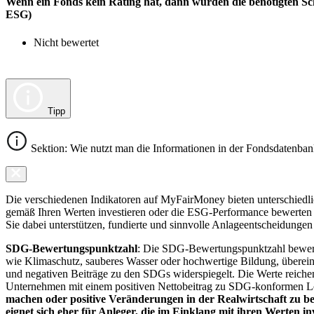
Wenn ein Fonds kein Rating hat, dann wurden die benötigten Sc
ESG)
Nicht bewertet
Tipp
Sektion: Wie nutzt man die Informationen in der Fondsdatenba
Die verschiedenen Indikatoren auf MyFairMoney bieten unterschiedlich
gemäß Ihren Werten investieren oder die ESG-Performance bewerten mö
Sie dabei unterstützen, fundierte und sinnvolle Anlageentscheidungen 
SDG-Bewertungspunktzahl
: Die SDG-Bewertungspunktzahl bewerte
wie Klimaschutz, sauberes Wasser oder hochwertige Bildung, übereins
und negativen Beiträge zu den SDGs widerspiegelt. Die Werte reiche
Unternehmen mit einem positiven Nettobeitrag zu SDG-konformen 
machen oder positive Veränderungen in der Realwirtschaft zu be
eignet sich eher für Anleger, die im Einklang mit ihren Werten i