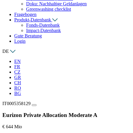
Doku: Nachhaltige Geldanlagen
Greenwashing checklist
Fragebogen
Produkt-Datenbank
Fonds-Datenbank
Impact-Datenbank
Gute Beratung
Login
DE
EN
FR
CZ
GR
CH
RO
BG
IT0005358129
Eurizon Private Allocation Moderate A
€ 644 Mio