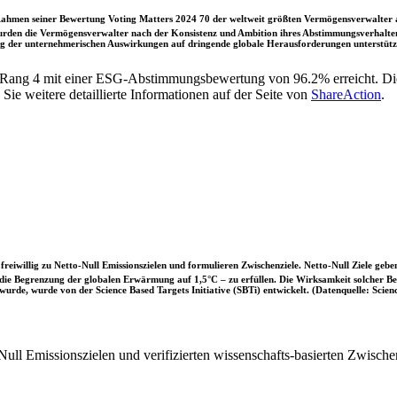
ahmen seiner Bewertung Voting Matters 2024 70 der weltweit größten Vermögensverwalter a
rden die Vermögensverwalter nach der Konsistenz und Ambition ihres Abstimmungsverhaltens
ung der unternehmerischen Auswirkungen auf dringende globale Herausforderungen unterstütze
 Rang 4 mit einer ESG-Abstimmungsbewertung von 96.2% erreicht. Di
e weitere detaillierte Informationen auf der Seite von
ShareAction
.
iwillig zu Netto-Null Emissionszielen und formulieren Zwischenziele. Netto-Null Ziele geben
ie Begrenzung der globalen Erwärmung auf 1,5°C – zu erfüllen. Die Wirksamkeit solcher Beke
wurde, wurde von der Science Based Targets Initiative (SBTi) entwickelt. (Datenquelle: Scienc
ull Emissionszielen und verifizierten wissenschafts-basierten Zwische