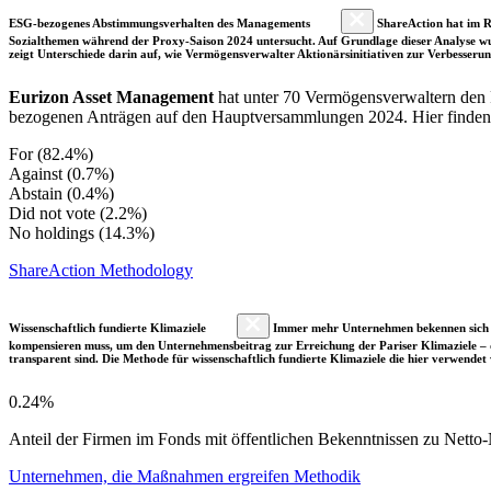
ESG-bezogenes Abstimmungsverhalten des Managements
ShareAction hat im R
Sozialthemen während der Proxy-Saison 2024 untersucht. Auf Grundlage dieser Analyse wu
zeigt Unterschiede darin auf, wie Vermögensverwalter Aktionärsinitiativen zur Verbesser
Eurizon Asset Management
hat unter 70 Vermögensverwaltern den
bezogenen Anträgen auf den Hauptversammlungen 2024. Hier finden Si
For (82.4%)
Against (0.7%)
Abstain (0.4%)
Did not vote (2.2%)
No holdings (14.3%)
ShareAction Methodology
Wissenschaftlich fundierte Klimaziele
Immer mehr Unternehmen bekennen sich fre
kompensieren muss, um den Unternehmensbeitrag zur Erreichung der Pariser Klimaziele – d
transparent sind. Die Methode für wissenschaftlich fundierte Klimaziele die hier verwendet 
0.24%
Anteil der Firmen im Fonds mit öffentlichen Bekenntnissen zu Netto-N
Unternehmen, die Maßnahmen ergreifen Methodik