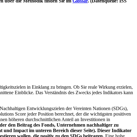
en über die Methodik finden Sie im
Glossar
. (Datenquelle: ISS
igkeitszielen in Einklang zu bringen. Ob Sie reale Wirkung erzielen,
nittene Einblicke. Das Verständnis des Zwecks jedes Indikators kann
Nachhaltigen Entwicklungszielen der Vereinten Nationen (SDGs),
ions Score jeder Position berechnet, der die wichtigsten positiven
n höheren durchschnittlichen Anteil an Investitionen in
 oder den Beitrag des Fonds, Unternehmen nachhaltiger zu
 und Impact im unteren Bereich dieser Seite). Dieser Indikator
stieren wollen, die positiv zu den SDGs beitragen.
Eine hohe