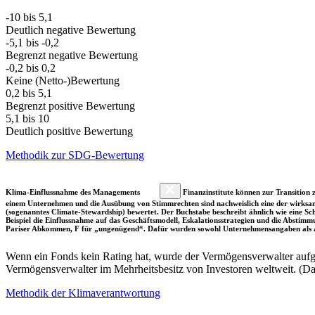
-10 bis 5,1
Deutlich negative Bewertung
-5,1 bis -0,2
Begrenzt negative Bewertung
-0,2 bis 0,2
Keine (Netto-)Bewertung
0,2 bis 5,1
Begrenzt positive Bewertung
5,1 bis 10
Deutlich positive Bewertung
Methodik zur SDG-Bewertung
Klima-Einflussnahme des Managements
Finanzinstitute können zur Transition z
einem Unternehmen und die Ausübung von Stimmrechten sind nachweislich eine der wirksam
(sogenanntes Climate-Stewardship) bewertet. Der Buchstabe beschreibt ähnlich wie eine S
Beispiel die Einflussnahme auf das Geschäftsmodell, Eskalationsstrategien und die Abst
Pariser Abkommen, F für „ungenügend“. Dafür wurden sowohl Unternehmensangaben als a
Wenn ein Fonds kein Rating hat, wurde der Vermögensverwalter aufgru
Vermögensverwalter im Mehrheitsbesitz von Investoren weltweit. (D
Methodik der Klimaverantwortung