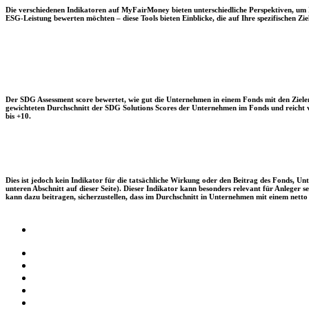
Die verschiedenen Indikatoren auf MyFairMoney bieten unterschiedliche Perspektiven, um Ihn
ESG-Leistung bewerten möchten – diese Tools bieten Einblicke, die auf Ihre spezifischen Zie
Der SDG Assessment score bewertet, wie gut die Unternehmen in einem Fonds mit den Zielen
gewichteten Durchschnitt der SDG Solutions Scores der Unternehmen im Fonds und reicht vo
bis +10.
Dies ist jedoch kein Indikator für die tatsächliche Wirkung oder den Beitrag des Fonds, 
unteren Abschnitt auf dieser Seite). Dieser Indikator kann besonders relevant für Anleger
kann dazu beitragen, sicherzustellen, dass im Durchschnitt in Unternehmen mit einem netto 