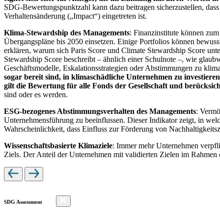
SDG-Bewertungspunktzahl kann dazu beitragen sicherzustellen, dass dur
Verhaltensänderung („Impact“) eingetreten ist.
Klima-Stewardship des Managements
: Finanzinstitute können zum
Übergangspläne bis 2050 einsetzen. Einige Portfolios können bewusst
erklären, warum sich Paris Score und Climate Stewardship Score unt
Stewardship Score beschreibt – ähnlich einer Schulnote –, wie gla
Geschäftsmodelle, Eskalationsstrategien oder Abstimmungen zu kli
sogar bereit sind, in klimaschädliche Unternehmen zu investiere
gilt die Bewertung für alle Fonds der Gesellschaft und berücks
sind oder es werden.
ESG-bezogenes Abstimmungsverhalten des Managements
: Vermö
Unternehmensführung zu beeinflussen. Dieser Indikator zeigt, in we
Wahrscheinlichkeit, dass Einfluss zur Förderung von Nachhaltigkeitszi
Wissenschaftsbasierte Klimaziele
: Immer mehr Unternehmen verpfli
Ziels. Der Anteil der Unternehmen mit validierten Zielen im Rahmen 
SDG Assessment