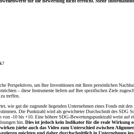
hwellenwerte für die Bewertung nicht erreicht. Mehr Information
nk?
e Perspektiven, um Ihre Investitionen mit Ihren persönlichen Nachhalt
chten – diese Instrumente liefern auf Ihre spezifischen Ziele zugesch
zu treffen.
t, wie gut die zugrunde liegenden Unternehmen eines Fonds mit den 
timmen. Die Punktzahl wird als gewichteter Durchschnitt des SDG Solut
n von -10 bis +10. Eine höhere SDG-Bewertungspunktzahl weist auf eine
Lösungen hin.
Dies ist jedoch kein Indikator für die reale Wirkung
wirken (siehe auch das Video zum Unterschied zwischen Alignment
nvestieren möchten und daher durchschnittlich in Unternehmen inve