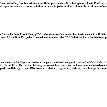
en zu helfen, Ihre Investitionen mit Ihren persönlichen Nachhaltigkeitszielen in Einklang zu
le zugeschnitten sind. Das Verständnis des Zwecks jedes Indikators kann Sie dabei unterstützen
 für nachhaltige Entwicklung (SDGs) der Vereinten Nationen übereinstimmen, wie z. B. Klim
n -10,0 bis 10,0. Für jedes Unternehmen summiert der SDG Solutions Score den höchsten posi
Unternehmen nachhaltiger zu machen oder positive Veränderungen in der realen Wirtschaft zu
 sein, die mit ihren Werten im Einklang stehen möchten und daher in Unternehmen investieren
positiven Beitrag zu den SDGs investiert wird; er zeigt jedoch nicht an, dass infolge der In