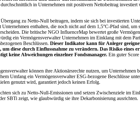
chschnittlich in Unternehmen mit positivem Nettobeitrag investiert wird
 Übergang zu Netto-Null beitragen, indem sie sich bei investierten Unt
 Unternehmen enthalten, die noch nicht auf dem 1,5°C-Pfad sind, um s
erscheiden. Die britische NGO InfluenceMap bewertet große Vermögensv
ubwürdig ein Vermögensverwalter Unternehmen im Einklang mit dem Pari
mabezogenen Beschlüssen.
Dieser Indikator kann für Anleger geeignet
n, um diese durch Einflussnahme zu verändern. Das Risiko eines er
ichtigt keine Abweichungen einzelner Fondsmanager.
Ein guter Score 
gensverwalter können ihre Aktionärsrechte nutzen, um Unternehmen
lchem Umfang ein Vermögensverwalter ESG-bezogene Beschlüsse unterstü
elen genutzt wird, garantiert jedoch keinen Erfolg.
chten sich zu Netto-Null-Emissionen und setzen Zwischenziele im Eink
der SBTi zeigt, wie glaubwürdig sie ihre Dekarbonisierung ausrichten.