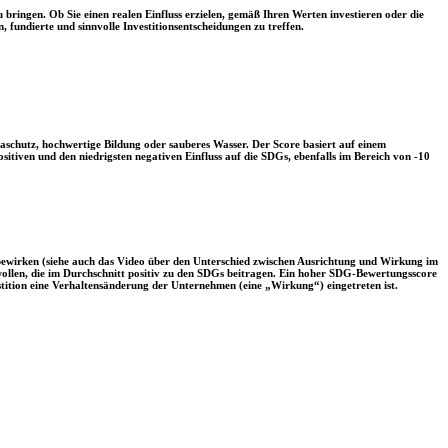
 bringen. Ob Sie einen realen Einfluss erzielen, gemäß Ihren Werten investieren oder die
, fundierte und sinnvolle Investitionsentscheidungen zu treffen.
aschutz, hochwertige Bildung oder sauberes Wasser. Der Score basiert auf einem
tiven und den niedrigsten negativen Einfluss auf die SDGs, ebenfalls im Bereich von -10
 bewirken (siehe auch das Video über den Unterschied zwischen Ausrichtung und Wirkung im
 wollen, die im Durchschnitt positiv zu den SDGs beitragen. Ein hoher SDG-Bewertungsscore
vestition eine Verhaltensänderung der Unternehmen (eine „Wirkung“) eingetreten ist.