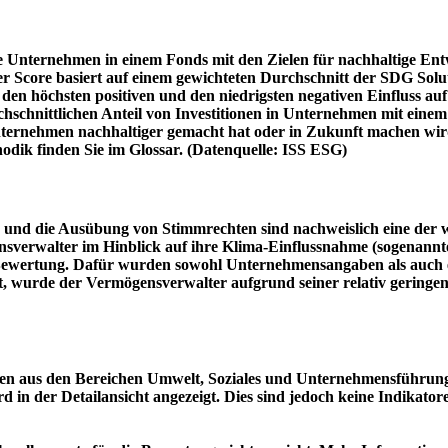
e Unternehmen in einem Fonds mit den Zielen für nachhaltige En
er Score basiert auf einem gewichteten Durchschnitt der SDG Solu
n höchsten positiven und den niedrigsten negativen Einfluss auf 
schnittlichen Anteil von Investitionen in Unternehmen mit einem n
 Unternehmen nachhaltiger gemacht hat oder in Zukunft machen 
hodik finden Sie im Glossar. (Datenquelle: ISS ESG)
und die Ausübung von Stimmrechten sind nachweislich eine der w
sverwalter im Hinblick auf ihre Klima-Einflussnahme (sogenanntes
ie Bewertung. Dafür wurden sowohl Unternehmensangaben als auch e
t, wurde der Vermögensverwalter aufgrund seiner relativ geringe
n aus den Bereichen Umwelt, Soziales und Unternehmensführung mi
d in der Detailansicht angezeigt. Dies sind jedoch keine Indikat