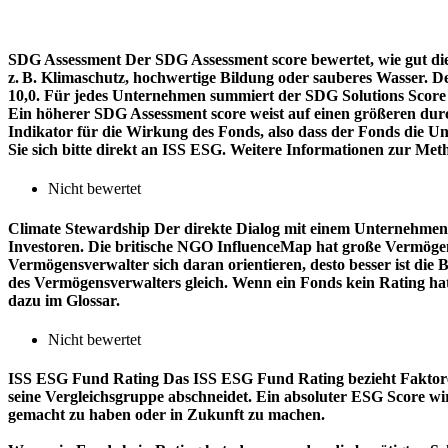
SDG Assessment
Der SDG Assessment score bewertet, wie gut di
z. B. Klimaschutz, hochwertige Bildung oder sauberes Wasser. D
10,0. Für jedes Unternehmen summiert der SDG Solutions Score de
Ein höherer SDG Assessment score weist auf einen größeren durch
Indikator für die Wirkung des Fonds, also dass der Fonds die
Sie sich bitte direkt an ISS ESG. Weitere Informationen zur Met
Nicht bewertet
Climate Stewardship
Der direkte Dialog mit einem Unternehmen 
Investoren. Die britische NGO InfluenceMap hat große Vermögen
Vermögensverwalter sich daran orientieren, desto besser ist d
des Vermögensverwalters gleich. Wenn ein Fonds kein Rating ha
dazu im Glossar.
Nicht bewertet
ISS ESG Fund Rating
Das ISS ESG Fund Rating bezieht Faktore
seine Vergleichsgruppe abschneidet. Ein absoluter ESG Score wir
gemacht zu haben oder in Zukunft zu machen.