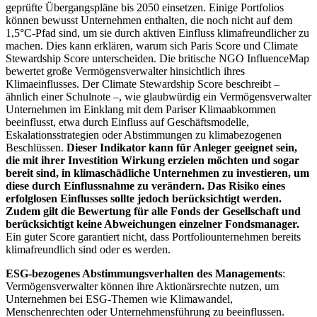
geprüfte Übergangspläne bis 2050 einsetzen. Einige Portfolios
können bewusst Unternehmen enthalten, die noch nicht auf dem
1,5°C-Pfad sind, um sie durch aktiven Einfluss klimafreundlicher zu
machen. Dies kann erklären, warum sich Paris Score und Climate
Stewardship Score unterscheiden. Die britische NGO InfluenceMap
bewertet große Vermögensverwalter hinsichtlich ihres
Klimaeinflusses. Der Climate Stewardship Score beschreibt –
ähnlich einer Schulnote –, wie glaubwürdig ein Vermögensverwalter
Unternehmen im Einklang mit dem Pariser Klimaabkommen
beeinflusst, etwa durch Einfluss auf Geschäftsmodelle,
Eskalationsstrategien oder Abstimmungen zu klimabezogenen
Beschlüssen.
Dieser Indikator kann für Anleger geeignet sein,
die mit ihrer Investition Wirkung erzielen möchten und sogar
bereit sind, in klimaschädliche Unternehmen zu investieren, um
diese durch Einflussnahme zu verändern. Das Risiko eines
erfolglosen Einflusses sollte jedoch berücksichtigt werden.
Zudem gilt die Bewertung für alle Fonds der Gesellschaft und
berücksichtigt keine Abweichungen einzelner Fondsmanager.
Ein guter Score garantiert nicht, dass Portfoliounternehmen bereits
klimafreundlich sind oder es werden.
ESG-bezogenes Abstimmungsverhalten des Managements
:
Vermögensverwalter können ihre Aktionärsrechte nutzen, um
Unternehmen bei ESG-Themen wie Klimawandel,
Menschenrechten oder Unternehmensführung zu beeinflussen.