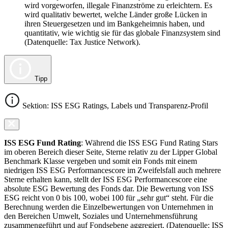
wird vorgeworfen, illegale Finanzströme zu erleichtern. Es
wird qualitativ bewertet, welche Länder große Lücken in
ihren Steuergesetzen und im Bankgeheimnis haben, und
quantitativ, wie wichtig sie für das globale Finanzsystem sind
(Datenquelle: Tax Justice Network).
Tipp
Sektion: ISS ESG Ratings, Labels und Transparenz-Profil
ISS ESG Fund Rating
: Während die ISS ESG Fund Rating Stars
im oberen Bereich dieser Seite, Sterne relativ zu der Lipper Global
Benchmark Klasse vergeben und somit ein Fonds mit einem
niedrigen ISS ESG Performancescore im Zweifelsfall auch mehrere
Sterne erhalten kann, stellt der ISS ESG Performancescore eine
absolute ESG Bewertung des Fonds dar. Die Bewertung von ISS
ESG reicht von 0 bis 100, wobei 100 für „sehr gut“ steht. Für die
Berechnung werden die Einzelbewertungen von Unternehmen in
den Bereichen Umwelt, Soziales und Unternehmensführung
zusammengeführt und auf Fondsebene aggregiert. (Datenquelle: ISS