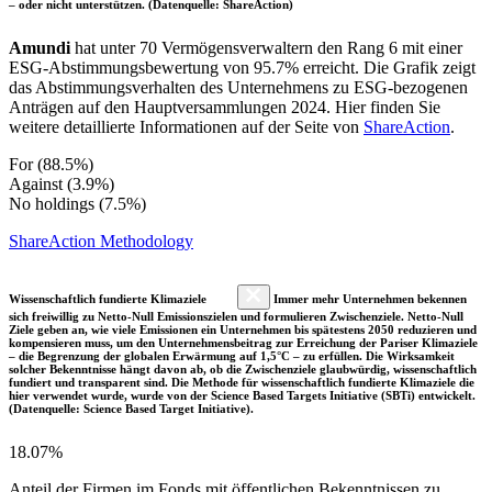
– oder nicht unterstützen. (Datenquelle: ShareAction)
Amundi
hat unter 70 Vermögensverwaltern den Rang 6 mit einer
ESG-Abstimmungsbewertung von 95.7% erreicht. Die Grafik zeigt
das Abstimmungsverhalten des Unternehmens zu ESG-bezogenen
Anträgen auf den Hauptversammlungen 2024. Hier finden Sie
weitere detaillierte Informationen auf der Seite von
ShareAction
.
For (88.5%)
Against (3.9%)
No holdings (7.5%)
ShareAction Methodology
Wissenschaftlich fundierte Klimaziele
Immer mehr Unternehmen bekennen
sich freiwillig zu Netto-Null Emissionszielen und formulieren Zwischenziele. Netto-Null
Ziele geben an, wie viele Emissionen ein Unternehmen bis spätestens 2050 reduzieren und
kompensieren muss, um den Unternehmensbeitrag zur Erreichung der Pariser Klimaziele
– die Begrenzung der globalen Erwärmung auf 1,5°C – zu erfüllen. Die Wirksamkeit
solcher Bekenntnisse hängt davon ab, ob die Zwischenziele glaubwürdig, wissenschaftlich
fundiert und transparent sind. Die Methode für wissenschaftlich fundierte Klimaziele die
hier verwendet wurde, wurde von der Science Based Targets Initiative (SBTi) entwickelt.
(Datenquelle: Science Based Target Initiative).
18.07%
Anteil der Firmen im Fonds mit öffentlichen Bekenntnissen zu