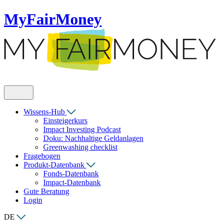
MyFairMoney
Wissens-Hub
Einsteigerkurs
Impact Investing Podcast
Doku: Nachhaltige Geldanlagen
Greenwashing checklist
Fragebogen
Produkt-Datenbank
Fonds-Datenbank
Impact-Datenbank
Gute Beratung
Login
DE