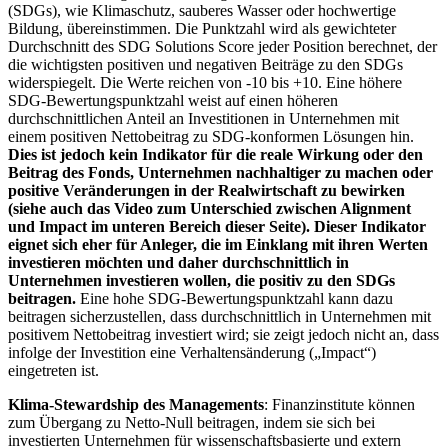
(SDGs), wie Klimaschutz, sauberes Wasser oder hochwertige
Bildung, übereinstimmen. Die Punktzahl wird als gewichteter
Durchschnitt des SDG Solutions Score jeder Position berechnet, der
die wichtigsten positiven und negativen Beiträge zu den SDGs
widerspiegelt. Die Werte reichen von -10 bis +10. Eine höhere
SDG-Bewertungspunktzahl weist auf einen höheren
durchschnittlichen Anteil an Investitionen in Unternehmen mit
einem positiven Nettobeitrag zu SDG-konformen Lösungen hin.
Dies ist jedoch kein Indikator für die reale Wirkung oder den
Beitrag des Fonds, Unternehmen nachhaltiger zu machen oder
positive Veränderungen in der Realwirtschaft zu bewirken
(siehe auch das Video zum Unterschied zwischen Alignment
und Impact im unteren Bereich dieser Seite). Dieser Indikator
eignet sich eher für Anleger, die im Einklang mit ihren Werten
investieren möchten und daher durchschnittlich in
Unternehmen investieren wollen, die positiv zu den SDGs
beitragen.
Eine hohe SDG-Bewertungspunktzahl kann dazu
beitragen sicherzustellen, dass durchschnittlich in Unternehmen mit
positivem Nettobeitrag investiert wird; sie zeigt jedoch nicht an, dass
infolge der Investition eine Verhaltensänderung („Impact“)
eingetreten ist.
Klima-Stewardship des Managements
: Finanzinstitute können
zum Übergang zu Netto-Null beitragen, indem sie sich bei
investierten Unternehmen für wissenschaftsbasierte und extern