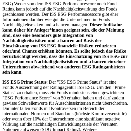
ESG) Weder von dem ISS ESG Performancescore noch Fund
Rating kann jedoch auf die Nachhaltigkeitswirkung des Fonds
geschlossen werden. Der ISS ESG Performancescore gibt eher
Informationen darüber wie gut die Unternehmen im Fonds
Nachhaltigkeitsrisiken und -chancen managen.
Dieser Indikator
kann daher für Anleger*innen geeignet sein, die der Meinung
sind, dass eine besonders gute Integration von
Nachhaltigkeitsrisiken und -chancen auf Basis der
Einschätzung von ISS ESG finanzielle Risiken reduzieren
oder/und Chance erhöhen könnten. Es sollte jedoch das Risiko
berücksichtigt werden, dass die Einschätzung von ISS ESG zur
Integration von Nachhaltigkeitsrisiken und -chancen einzelner
Unternehmen abweichend von anderen ESG Ratinganbietern
sein kann.
ISS ESG Prime Status
: Der "ISS ESG Prime Status" ist eine
Fonds-Auszeichnung der Ratingagentur ISS ESG. Um den "Prime
Status" zu erhalten, muss ein Fonds mindestens einen gewichteten
"ESG Performance Score" von 50 erhalten haben und darf zudem
gewisse Schwellenwerte für Ausschlusskriterien nicht überschreiten.
Darunter fallen Fonds mit Kontroversen im Bereich der
internationalen Normen und Standards (höchste Kontroversenstufe)
oder wenn über 10% der Unternehmen eine signifikant negative
Wirkung auf die nachhaltigen Entwicklungsziele der Vereinten
Nationen aufweisen (SDG Impact Rating). Weitere