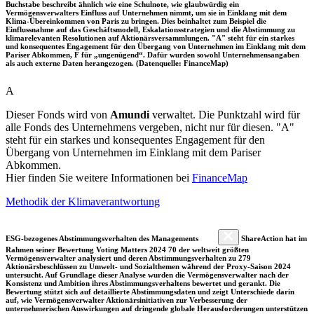
Buchstabe beschreibt ähnlich wie eine Schulnote, wie glaubwürdig ein
Vermögensverwalters Einfluss auf Unternehmen nimmt, um sie in Einklang mit dem
Klima-Übereinkommen von Paris zu bringen. Dies beinhaltet zum Beispiel die
Einflussnahme auf das Geschäftsmodell, Eskalationsstrategien und die Abstimmung zu
klimarelevanten Resolutionen auf Aktionärsversammlungen. "A" steht für ein starkes
und konsequentes Engagement für den Übergang von Unternehmen im Einklang mit dem
Pariser Abkommen, F für „ungenügend“. Dafür wurden sowohl Unternehmensangaben
als auch externe Daten herangezogen. (Datenquelle: FinanceMap)
A
Dieser Fonds wird von
Amundi
verwaltet. Die Punktzahl wird für
alle Fonds des Unternehmens vergeben, nicht nur für diesen. "A"
steht für ein starkes und konsequentes Engagement für den
Übergang von Unternehmen im Einklang mit dem Pariser
Abkommen.
Hier finden Sie weitere Informationen bei
FinanceMap
Methodik der Klimaverantwortung
ESG-bezogenes Abstimmungsverhalten des Managements
ShareAction hat im
Rahmen seiner Bewertung Voting Matters 2024 70 der weltweit größten
Vermögensverwalter analysiert und deren Abstimmungsverhalten zu 279
Aktionärsbeschlüssen zu Umwelt- und Sozialthemen während der Proxy-Saison 2024
untersucht. Auf Grundlage dieser Analyse wurden die Vermögensverwalter nach der
Konsistenz und Ambition ihres Abstimmungsverhaltens bewertet und gerankt. Die
Bewertung stützt sich auf detaillierte Abstimmungsdaten und zeigt Unterschiede darin
auf, wie Vermögensverwalter Aktionärsinitiativen zur Verbesserung der
unternehmerischen Auswirkungen auf dringende globale Herausforderungen unterstützen