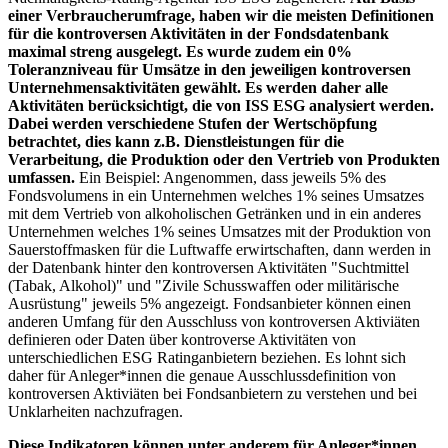
einer Verbraucherumfrage, haben wir die meisten Definitionen
für die kontroversen Aktivitäten in der Fondsdatenbank
maximal streng ausgelegt. Es wurde zudem ein 0%
Toleranzniveau für Umsätze in den jeweiligen kontroversen
Unternehmensaktivitäten gewählt. Es werden daher alle
Aktivitäten berücksichtigt, die von ISS ESG analysiert werden.
Dabei werden verschiedene Stufen der Wertschöpfung
betrachtet, dies kann z.B. Dienstleistungen für die
Verarbeitung, die Produktion oder den Vertrieb von Produkten
umfassen.
Ein Beispiel: Angenommen, dass jeweils 5% des
Fondsvolumens in ein Unternehmen welches 1% seines Umsatzes
mit dem Vertrieb von alkoholischen Getränken und in ein anderes
Unternehmen welches 1% seines Umsatzes mit der Produktion von
Sauerstoffmasken für die Luftwaffe erwirtschaften, dann werden in
der Datenbank hinter den kontroversen Aktivitäten "Suchtmittel
(Tabak, Alkohol)" und "Zivile Schusswaffen oder militärische
Ausrüstung" jeweils 5% angezeigt. Fondsanbieter können einen
anderen Umfang für den Ausschluss von kontroversen Aktiviäten
definieren oder Daten über kontroverse Aktivitäten von
unterschiedlichen ESG Ratinganbietern beziehen. Es lohnt sich
daher für Anleger*innen die genaue Ausschlussdefinition von
kontroversen Aktiviäten bei Fondsanbietern zu verstehen und bei
Unklarheiten nachzufragen.
Diese Indikatoren können unter anderem für Anleger*innen