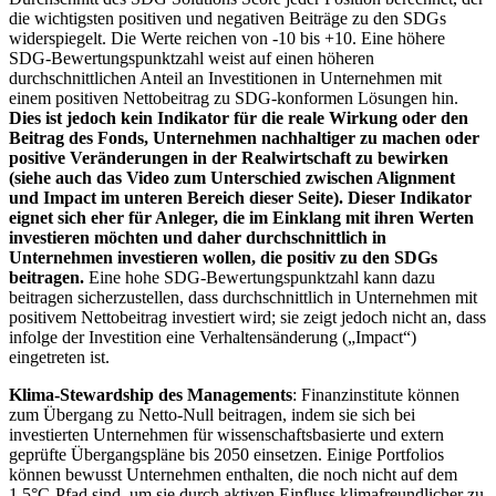
die wichtigsten positiven und negativen Beiträge zu den SDGs
widerspiegelt. Die Werte reichen von -10 bis +10. Eine höhere
SDG-Bewertungspunktzahl weist auf einen höheren
durchschnittlichen Anteil an Investitionen in Unternehmen mit
einem positiven Nettobeitrag zu SDG-konformen Lösungen hin.
Dies ist jedoch kein Indikator für die reale Wirkung oder den
Beitrag des Fonds, Unternehmen nachhaltiger zu machen oder
positive Veränderungen in der Realwirtschaft zu bewirken
(siehe auch das Video zum Unterschied zwischen Alignment
und Impact im unteren Bereich dieser Seite). Dieser Indikator
eignet sich eher für Anleger, die im Einklang mit ihren Werten
investieren möchten und daher durchschnittlich in
Unternehmen investieren wollen, die positiv zu den SDGs
beitragen.
Eine hohe SDG-Bewertungspunktzahl kann dazu
beitragen sicherzustellen, dass durchschnittlich in Unternehmen mit
positivem Nettobeitrag investiert wird; sie zeigt jedoch nicht an, dass
infolge der Investition eine Verhaltensänderung („Impact“)
eingetreten ist.
Klima-Stewardship des Managements
: Finanzinstitute können
zum Übergang zu Netto-Null beitragen, indem sie sich bei
investierten Unternehmen für wissenschaftsbasierte und extern
geprüfte Übergangspläne bis 2050 einsetzen. Einige Portfolios
können bewusst Unternehmen enthalten, die noch nicht auf dem
1,5°C-Pfad sind, um sie durch aktiven Einfluss klimafreundlicher zu