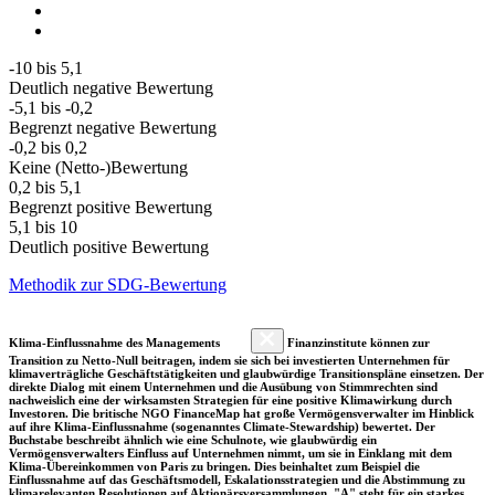
-10 bis 5,1
Deutlich negative Bewertung
-5,1 bis -0,2
Begrenzt negative Bewertung
-0,2 bis 0,2
Keine (Netto-)Bewertung
0,2 bis 5,1
Begrenzt positive Bewertung
5,1 bis 10
Deutlich positive Bewertung
Methodik zur SDG-Bewertung
Klima-Einflussnahme des Managements
Finanzinstitute können zur
Transition zu Netto-Null beitragen, indem sie sich bei investierten Unternehmen für
klimaverträgliche Geschäftstätigkeiten und glaubwürdige Transitionspläne einsetzen. Der
direkte Dialog mit einem Unternehmen und die Ausübung von Stimmrechten sind
nachweislich eine der wirksamsten Strategien für eine positive Klimawirkung durch
Investoren. Die britische NGO FinanceMap hat große Vermögensverwalter im Hinblick
auf ihre Klima-Einflussnahme (sogenanntes Climate-Stewardship) bewertet. Der
Buchstabe beschreibt ähnlich wie eine Schulnote, wie glaubwürdig ein
Vermögensverwalters Einfluss auf Unternehmen nimmt, um sie in Einklang mit dem
Klima-Übereinkommen von Paris zu bringen. Dies beinhaltet zum Beispiel die
Einflussnahme auf das Geschäftsmodell, Eskalationsstrategien und die Abstimmung zu
klimarelevanten Resolutionen auf Aktionärsversammlungen. "A" steht für ein starkes