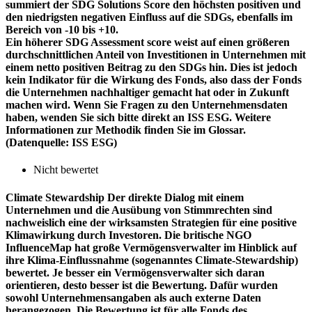
summiert der SDG Solutions Score den höchsten positiven und
den niedrigsten negativen Einfluss auf die SDGs, ebenfalls im
Bereich von -10 bis +10.
Ein höherer SDG Assessment score weist auf einen größeren
durchschnittlichen Anteil von Investitionen in Unternehmen mit
einem netto positiven Beitrag zu den SDGs hin. Dies ist jedoch
kein Indikator für die Wirkung des Fonds, also dass der Fonds
die Unternehmen nachhaltiger gemacht hat oder in Zukunft
machen wird. Wenn Sie Fragen zu den Unternehmensdaten
haben, wenden Sie sich bitte direkt an ISS ESG. Weitere
Informationen zur Methodik finden Sie im Glossar.
(Datenquelle: ISS ESG)
Nicht bewertet
Climate Stewardship
Der direkte Dialog mit einem
Unternehmen und die Ausübung von Stimmrechten sind
nachweislich eine der wirksamsten Strategien für eine positive
Klimawirkung durch Investoren. Die britische NGO
InfluenceMap hat große Vermögensverwalter im Hinblick auf
ihre Klima-Einflussnahme (sogenanntes Climate-Stewardship)
bewertet. Je besser ein Vermögensverwalter sich daran
orientieren, desto besser ist die Bewertung. Dafür wurden
sowohl Unternehmensangaben als auch externe Daten
herangezogen. Die Bewertung ist für alle Fonds des