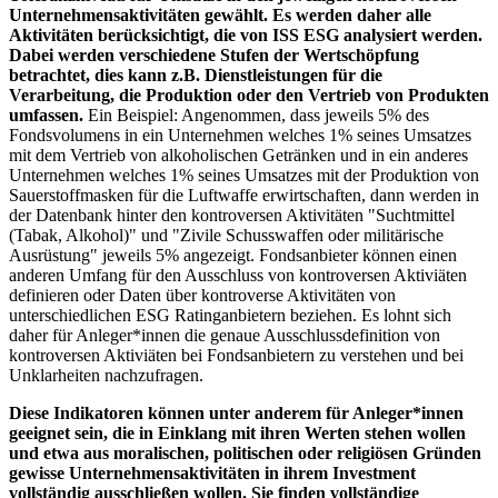
Unternehmensaktivitäten gewählt. Es werden daher alle
Aktivitäten berücksichtigt, die von ISS ESG analysiert werden.
Dabei werden verschiedene Stufen der Wertschöpfung
betrachtet, dies kann z.B. Dienstleistungen für die
Verarbeitung, die Produktion oder den Vertrieb von Produkten
umfassen.
Ein Beispiel: Angenommen, dass jeweils 5% des
Fondsvolumens in ein Unternehmen welches 1% seines Umsatzes
mit dem Vertrieb von alkoholischen Getränken und in ein anderes
Unternehmen welches 1% seines Umsatzes mit der Produktion von
Sauerstoffmasken für die Luftwaffe erwirtschaften, dann werden in
der Datenbank hinter den kontroversen Aktivitäten "Suchtmittel
(Tabak, Alkohol)" und "Zivile Schusswaffen oder militärische
Ausrüstung" jeweils 5% angezeigt. Fondsanbieter können einen
anderen Umfang für den Ausschluss von kontroversen Aktiviäten
definieren oder Daten über kontroverse Aktivitäten von
unterschiedlichen ESG Ratinganbietern beziehen. Es lohnt sich
daher für Anleger*innen die genaue Ausschlussdefinition von
kontroversen Aktiviäten bei Fondsanbietern zu verstehen und bei
Unklarheiten nachzufragen.
Diese Indikatoren können unter anderem für Anleger*innen
geeignet sein, die in Einklang mit ihren Werten stehen wollen
und etwa aus moralischen, politischen oder religiösen Gründen
gewisse Unternehmensaktivitäten in ihrem Investment
vollständig ausschließen wollen. Sie finden vollständige