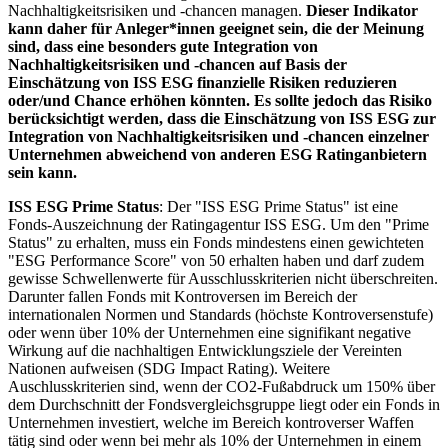
Nachhaltigkeitsrisiken und -chancen managen.
Dieser Indikator
kann daher für Anleger*innen geeignet sein, die der Meinung
sind, dass eine besonders gute Integration von
Nachhaltigkeitsrisiken und -chancen auf Basis der
Einschätzung von ISS ESG finanzielle Risiken reduzieren
oder/und Chance erhöhen könnten. Es sollte jedoch das Risiko
berücksichtigt werden, dass die Einschätzung von ISS ESG zur
Integration von Nachhaltigkeitsrisiken und -chancen einzelner
Unternehmen abweichend von anderen ESG Ratinganbietern
sein kann.
ISS ESG Prime Status
: Der "ISS ESG Prime Status" ist eine
Fonds-Auszeichnung der Ratingagentur ISS ESG. Um den "Prime
Status" zu erhalten, muss ein Fonds mindestens einen gewichteten
"ESG Performance Score" von 50 erhalten haben und darf zudem
gewisse Schwellenwerte für Ausschlusskriterien nicht überschreiten.
Darunter fallen Fonds mit Kontroversen im Bereich der
internationalen Normen und Standards (höchste Kontroversenstufe)
oder wenn über 10% der Unternehmen eine signifikant negative
Wirkung auf die nachhaltigen Entwicklungsziele der Vereinten
Nationen aufweisen (SDG Impact Rating). Weitere
Auschlusskriterien sind, wenn der CO2-Fußabdruck um 150% über
dem Durchschnitt der Fondsvergleichsgruppe liegt oder ein Fonds in
Unternehmen investiert, welche im Bereich kontroverser Waffen
tätig sind oder wenn bei mehr als 10% der Unternehmen in einem