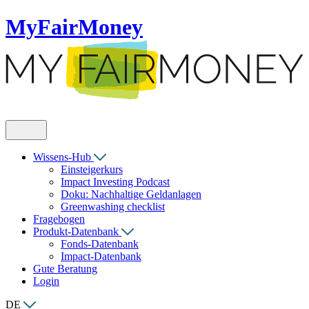
MyFairMoney
Wissens-Hub
Einsteigerkurs
Impact Investing Podcast
Doku: Nachhaltige Geldanlagen
Greenwashing checklist
Fragebogen
Produkt-Datenbank
Fonds-Datenbank
Impact-Datenbank
Gute Beratung
Login
DE