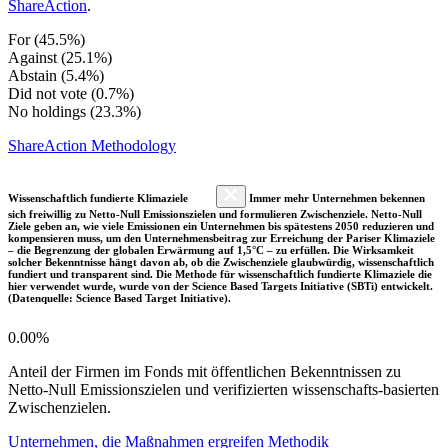
ShareAction
.
For (45.5%)
Against (25.1%)
Abstain (5.4%)
Did not vote (0.7%)
No holdings (23.3%)
ShareAction Methodology
Wissenschaftlich fundierte Klimaziele
Immer mehr Unternehmen bekennen
sich freiwillig zu Netto-Null Emissionszielen und formulieren Zwischenziele. Netto-Null
Ziele geben an, wie viele Emissionen ein Unternehmen bis spätestens 2050 reduzieren und
kompensieren muss, um den Unternehmensbeitrag zur Erreichung der Pariser Klimaziele
– die Begrenzung der globalen Erwärmung auf 1,5°C – zu erfüllen. Die Wirksamkeit
solcher Bekenntnisse hängt davon ab, ob die Zwischenziele glaubwürdig, wissenschaftlich
fundiert und transparent sind. Die Methode für wissenschaftlich fundierte Klimaziele die
hier verwendet wurde, wurde von der Science Based Targets Initiative (SBTi) entwickelt.
(Datenquelle: Science Based Target Initiative).
0.00%
Anteil der Firmen im Fonds mit öffentlichen Bekenntnissen zu
Netto-Null Emissionszielen und verifizierten wissenschafts-basierten
Zwischenzielen.
Unternehmen, die Maßnahmen ergreifen Methodik