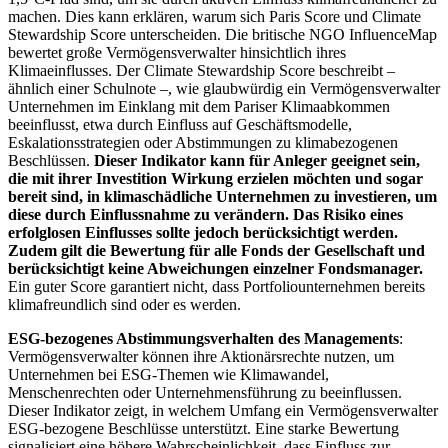
machen. Dies kann erklären, warum sich Paris Score und Climate
Stewardship Score unterscheiden. Die britische NGO InfluenceMap
bewertet große Vermögensverwalter hinsichtlich ihres
Klimaeinflusses. Der Climate Stewardship Score beschreibt –
ähnlich einer Schulnote –, wie glaubwürdig ein Vermögensverwalter
Unternehmen im Einklang mit dem Pariser Klimaabkommen
beeinflusst, etwa durch Einfluss auf Geschäftsmodelle,
Eskalationsstrategien oder Abstimmungen zu klimabezogenen
Beschlüssen.
Dieser Indikator kann für Anleger geeignet sein,
die mit ihrer Investition Wirkung erzielen möchten und sogar
bereit sind, in klimaschädliche Unternehmen zu investieren, um
diese durch Einflussnahme zu verändern. Das Risiko eines
erfolglosen Einflusses sollte jedoch berücksichtigt werden.
Zudem gilt die Bewertung für alle Fonds der Gesellschaft und
berücksichtigt keine Abweichungen einzelner Fondsmanager.
Ein guter Score garantiert nicht, dass Portfoliounternehmen bereits
klimafreundlich sind oder es werden.
ESG-bezogenes Abstimmungsverhalten des Managements
:
Vermögensverwalter können ihre Aktionärsrechte nutzen, um
Unternehmen bei ESG-Themen wie Klimawandel,
Menschenrechten oder Unternehmensführung zu beeinflussen.
Dieser Indikator zeigt, in welchem Umfang ein Vermögensverwalter
ESG-bezogene Beschlüsse unterstützt. Eine starke Bewertung
signalisiert eine höhere Wahrscheinlichkeit, dass Einfluss zur