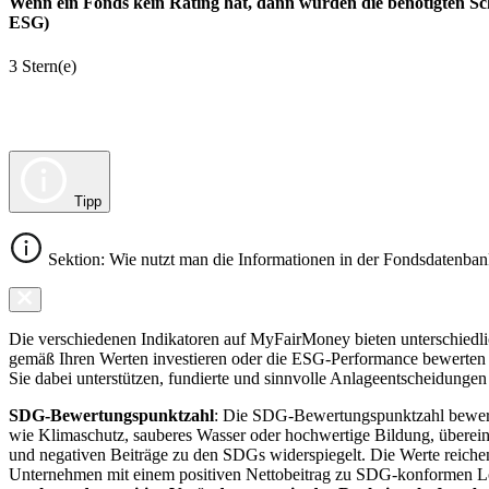
Wenn ein Fonds kein Rating hat, dann wurden die benötigten Sc
ESG)
3 Stern(e)
Tipp
Sektion: Wie nutzt man die Informationen in der Fondsdatenba
Die verschiedenen Indikatoren auf MyFairMoney bieten unterschiedlich
gemäß Ihren Werten investieren oder die ESG-Performance bewerten mö
Sie dabei unterstützen, fundierte und sinnvolle Anlageentscheidungen 
SDG-Bewertungspunktzahl
: Die SDG-Bewertungspunktzahl bewerte
wie Klimaschutz, sauberes Wasser oder hochwertige Bildung, übereins
und negativen Beiträge zu den SDGs widerspiegelt. Die Werte reiche
Unternehmen mit einem positiven Nettobeitrag zu SDG-konformen 