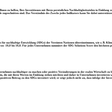
en zu helfen, Ihre Investitionen mit Ihren persönlichen Nachhaltigkeitszielen in Einklang zu
le zugeschnitten sind. Das Verständnis des Zwecks jedes Indikators kann Sie dabei unterstützen
 für nachhaltige Entwicklung (SDGs) der Vereinten Nationen übereinstimmen, wie z. B. Klim
n -10,0 bis 10,0. Für jedes Unternehmen summiert der SDG Solutions Score den höchsten posi
Unternehmen nachhaltiger zu machen oder positive Veränderungen in der realen Wirtschaft zu
 sein, die mit ihren Werten im Einklang stehen möchten und daher in Unternehmen investieren
positiven Beitrag zu den SDGs investiert wird; er zeigt jedoch nicht an, dass infolge der In