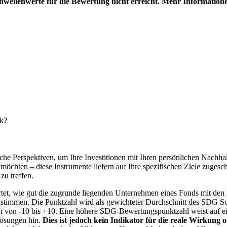
hwellenwerte für die Bewertung nicht erreicht. Mehr Information
nk?
e Perspektiven, um Ihre Investitionen mit Ihren persönlichen Nachhalt
chten – diese Instrumente liefern auf Ihre spezifischen Ziele zugesch
zu treffen.
t, wie gut die zugrunde liegenden Unternehmen eines Fonds mit den 
timmen. Die Punktzahl wird als gewichteter Durchschnitt des SDG Solut
n von -10 bis +10. Eine höhere SDG-Bewertungspunktzahl weist auf eine
Lösungen hin.
Dies ist jedoch kein Indikator für die reale Wirkung