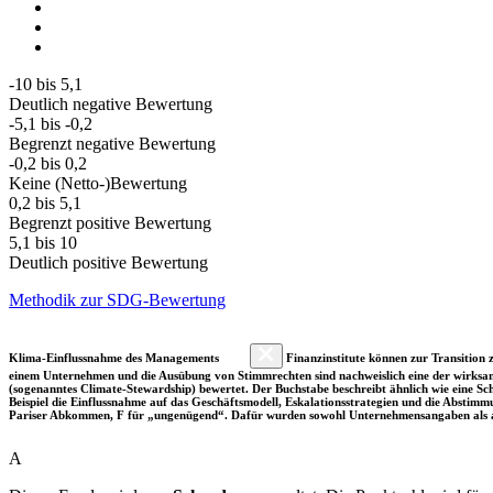
-10 bis 5,1
Deutlich negative Bewertung
-5,1 bis -0,2
Begrenzt negative Bewertung
-0,2 bis 0,2
Keine (Netto-)Bewertung
0,2 bis 5,1
Begrenzt positive Bewertung
5,1 bis 10
Deutlich positive Bewertung
Methodik zur SDG-Bewertung
Klima-Einflussnahme des Managements
Finanzinstitute können zur Transition z
einem Unternehmen und die Ausübung von Stimmrechten sind nachweislich eine der wirksam
(sogenanntes Climate-Stewardship) bewertet. Der Buchstabe beschreibt ähnlich wie eine S
Beispiel die Einflussnahme auf das Geschäftsmodell, Eskalationsstrategien und die Abst
Pariser Abkommen, F für „ungenügend“. Dafür wurden sowohl Unternehmensangaben als a
A