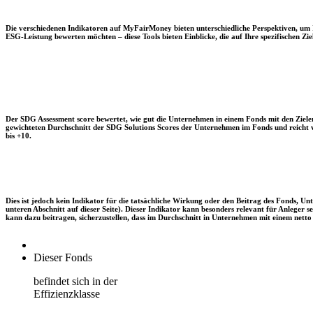
Die verschiedenen Indikatoren auf MyFairMoney bieten unterschiedliche Perspektiven, um Ihn
ESG-Leistung bewerten möchten – diese Tools bieten Einblicke, die auf Ihre spezifischen Zie
Der SDG Assessment score bewertet, wie gut die Unternehmen in einem Fonds mit den Zielen
gewichteten Durchschnitt der SDG Solutions Scores der Unternehmen im Fonds und reicht vo
bis +10.
Dies ist jedoch kein Indikator für die tatsächliche Wirkung oder den Beitrag des Fonds, 
unteren Abschnitt auf dieser Seite). Dieser Indikator kann besonders relevant für Anleger
kann dazu beitragen, sicherzustellen, dass im Durchschnitt in Unternehmen mit einem netto 
Dieser Fonds
befindet sich in der
Effizienzklasse