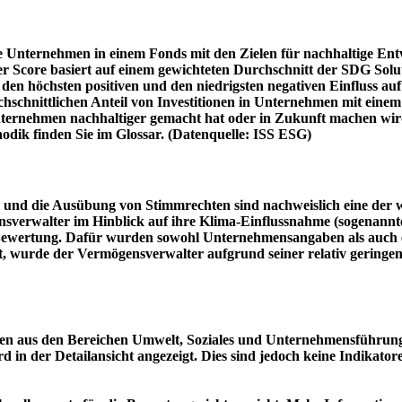
e Unternehmen in einem Fonds mit den Zielen für nachhaltige En
er Score basiert auf einem gewichteten Durchschnitt der SDG Solu
n höchsten positiven und den niedrigsten negativen Einfluss auf 
schnittlichen Anteil von Investitionen in Unternehmen mit einem n
 Unternehmen nachhaltiger gemacht hat oder in Zukunft machen 
hodik finden Sie im Glossar. (Datenquelle: ISS ESG)
und die Ausübung von Stimmrechten sind nachweislich eine der w
sverwalter im Hinblick auf ihre Klima-Einflussnahme (sogenanntes
ie Bewertung. Dafür wurden sowohl Unternehmensangaben als auch e
t, wurde der Vermögensverwalter aufgrund seiner relativ geringe
n aus den Bereichen Umwelt, Soziales und Unternehmensführung mi
d in der Detailansicht angezeigt. Dies sind jedoch keine Indikat