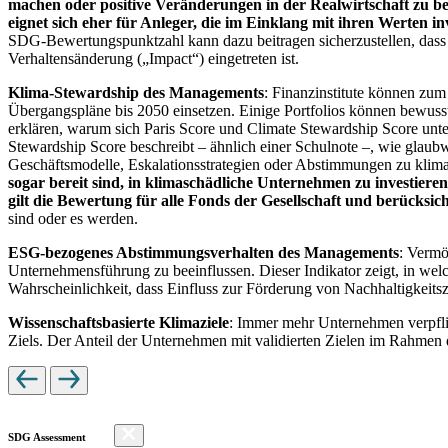
machen oder positive Veränderungen in der Realwirtschaft zu be
eignet sich eher für Anleger, die im Einklang mit ihren Werten i
SDG-Bewertungspunktzahl kann dazu beitragen sicherzustellen, dass dur
Verhaltensänderung („Impact“) eingetreten ist.
Klima-Stewardship des Managements
: Finanzinstitute können zum
Übergangspläne bis 2050 einsetzen. Einige Portfolios können bewusst
erklären, warum sich Paris Score und Climate Stewardship Score unt
Stewardship Score beschreibt – ähnlich einer Schulnote –, wie gla
Geschäftsmodelle, Eskalationsstrategien oder Abstimmungen zu kli
sogar bereit sind, in klimaschädliche Unternehmen zu investiere
gilt die Bewertung für alle Fonds der Gesellschaft und berücks
sind oder es werden.
ESG-bezogenes Abstimmungsverhalten des Managements
: Vermö
Unternehmensführung zu beeinflussen. Dieser Indikator zeigt, in we
Wahrscheinlichkeit, dass Einfluss zur Förderung von Nachhaltigkeitszi
Wissenschaftsbasierte Klimaziele
: Immer mehr Unternehmen verpfli
Ziels. Der Anteil der Unternehmen mit validierten Zielen im Rahmen 
SDG Assessment