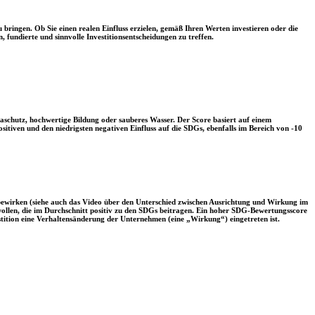
 bringen. Ob Sie einen realen Einfluss erzielen, gemäß Ihren Werten investieren oder die
, fundierte und sinnvolle Investitionsentscheidungen zu treffen.
aschutz, hochwertige Bildung oder sauberes Wasser. Der Score basiert auf einem
tiven und den niedrigsten negativen Einfluss auf die SDGs, ebenfalls im Bereich von -10
 bewirken (siehe auch das Video über den Unterschied zwischen Ausrichtung und Wirkung im
 wollen, die im Durchschnitt positiv zu den SDGs beitragen. Ein hoher SDG-Bewertungsscore
vestition eine Verhaltensänderung der Unternehmen (eine „Wirkung“) eingetreten ist.