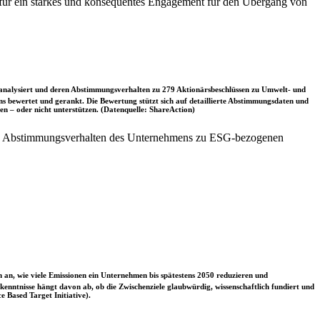
t für ein starkes und konsequentes Engagement für den Übergang von
nalysiert und deren Abstimmungsverhalten zu 279 Aktionärsbeschlüssen zu Umwelt- und
 bewertet und gerankt. Die Bewertung stützt sich auf detaillierte Abstimmungsdaten und
n – oder nicht unterstützen. (Datenquelle: ShareAction)
das Abstimmungsverhalten des Unternehmens zu ESG-bezogenen
 an, wie viele Emissionen ein Unternehmen bis spätestens 2050 reduzieren und
nntnisse hängt davon ab, ob die Zwischenziele glaubwürdig, wissenschaftlich fundiert und
e Based Target Initiative).