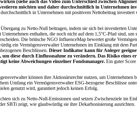
wirken (siehe auch das Video zum Unterschied zwischen Alignment
nvestieren möchten und daher durchschnittlich in Unternehmen inve
chschnittlich in Unternehmen mit positivem Nettobeitrag investiert wird
 Übergang zu Netto-Null beitragen, indem sie sich bei investierten Unt
 Unternehmen enthalten, die noch nicht auf dem 1,5°C-Pfad sind, um s
erscheiden. Die britische NGO InfluenceMap bewertet große Vermögensv
ubwürdig ein Vermögensverwalter Unternehmen im Einklang mit dem Pari
mabezogenen Beschlüssen.
Dieser Indikator kann für Anleger geeignet
n, um diese durch Einflussnahme zu verändern. Das Risiko eines er
ichtigt keine Abweichungen einzelner Fondsmanager.
Ein guter Score 
gensverwalter können ihre Aktionärsrechte nutzen, um Unternehmen
lchem Umfang ein Vermögensverwalter ESG-bezogene Beschlüsse unterstü
elen genutzt wird, garantiert jedoch keinen Erfolg.
chten sich zu Netto-Null-Emissionen und setzen Zwischenziele im Eink
der SBTi zeigt, wie glaubwürdig sie ihre Dekarbonisierung ausrichten.