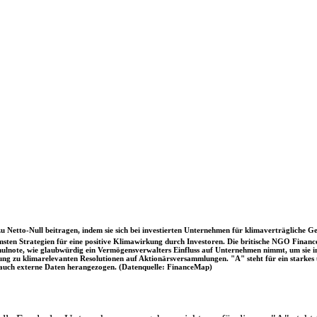
u Netto-Null beitragen, indem sie sich bei investierten Unternehmen für klimaverträgliche Ge
sten Strategien für eine positive Klimawirkung durch Investoren. Die britische NGO Fina
chulnote, wie glaubwürdig ein Vermögensverwalters Einfluss auf Unternehmen nimmt, um sie
immung zu klimarelevanten Resolutionen auf Aktionärsversammlungen. "A" steht für ein sta
uch externe Daten herangezogen. (Datenquelle: FinanceMap)