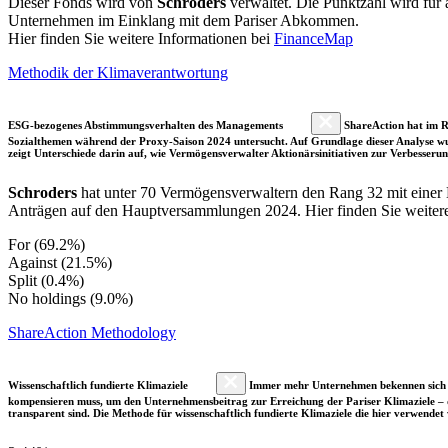
Dieser Fonds wird von
Schroders
verwaltet. Die Punktzahl wird für
Unternehmen im Einklang mit dem Pariser Abkommen.
Hier finden Sie weitere Informationen bei
FinanceMap
Methodik der Klimaverantwortung
ESG-bezogenes Abstimmungsverhalten des Managements
ShareAction hat im R
Sozialthemen während der Proxy-Saison 2024 untersucht. Auf Grundlage dieser Analyse wu
zeigt Unterschiede darin auf, wie Vermögensverwalter Aktionärsinitiativen zur Verbesser
Schroders
hat unter 70 Vermögensverwaltern den Rang 32 mit eine
Anträgen auf den Hauptversammlungen 2024. Hier finden Sie weitere d
For (69.2%)
Against (21.5%)
Split (0.4%)
No holdings (9.0%)
ShareAction Methodology
Wissenschaftlich fundierte Klimaziele
Immer mehr Unternehmen bekennen sich fre
kompensieren muss, um den Unternehmensbeitrag zur Erreichung der Pariser Klimaziele – d
transparent sind. Die Methode für wissenschaftlich fundierte Klimaziele die hier verwendet 