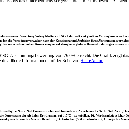
 alle Fonds des Unternehmens vergeben, nicht nur für diesen. "A" steh
ahmen seiner Bewertung Voting Matters 2024 70 der weltweit größten Vermögensverwalter a
rden die Vermögensverwalter nach der Konsistenz und Ambition ihres Abstimmungsverhaltens
ung der unternehmerischen Auswirkungen auf dringende globale Herausforderungen unterstütze
r ESG-Abstimmungsbewertung von 76.0% erreicht. Die Grafik zeigt 
etaillierte Informationen auf der Seite von
ShareAction
.
iwillig zu Netto-Null Emissionszielen und formulieren Zwischenziele. Netto-Null Ziele geben
ie Begrenzung der globalen Erwärmung auf 1,5°C – zu erfüllen. Die Wirksamkeit solcher Beke
wurde, wurde von der Science Based Targets Initiative (SBTi) entwickelt. (Datenquelle: Scienc