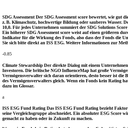
SDG Assessment
Der SDG Assessment score bewertet, wie gut di
z. B. Klimaschutz, hochwertige Bildung oder sauberes Wasser. D
10,0. Für jedes Unternehmen summiert der SDG Solutions Score de
Ein höherer SDG Assessment score weist auf einen größeren durch
Indikator für die Wirkung des Fonds, also dass der Fonds die
Sie sich bitte direkt an ISS ESG. Weitere Informationen zur Met
-0.85
Climate Stewardship
Der direkte Dialog mit einem Unternehmen 
Investoren. Die britische NGO InfluenceMap hat große Vermögen
Vermögensverwalter sich daran orientieren, desto besser ist d
des Vermögensverwalters gleich. Wenn ein Fonds kein Rating ha
dazu im Glossar.
a
ISS ESG Fund Rating
Das ISS ESG Fund Rating bezieht Faktore
seine Vergleichsgruppe abschneidet. Ein absoluter ESG Score wir
gemacht zu haben oder in Zukunft zu machen.