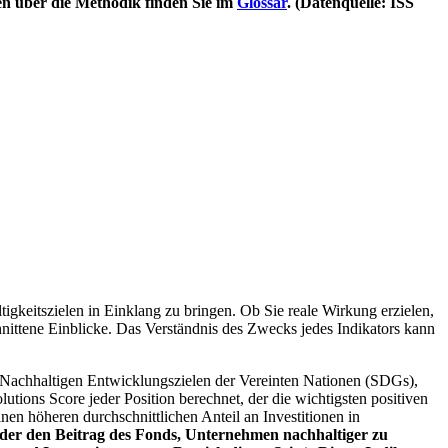
en über die Methodik finden Sie im
Glossar
. (Datenquelle: ISS
igkeitszielen in Einklang zu bringen. Ob Sie reale Wirkung erzielen,
nittene Einblicke. Das Verständnis des Zwecks jedes Indikators kann
Nachhaltigen Entwicklungszielen der Vereinten Nationen (SDGs),
ions Score jeder Position berechnet, der die wichtigsten positiven
n höheren durchschnittlichen Anteil an Investitionen in
 oder den Beitrag des Fonds, Unternehmen nachhaltiger zu