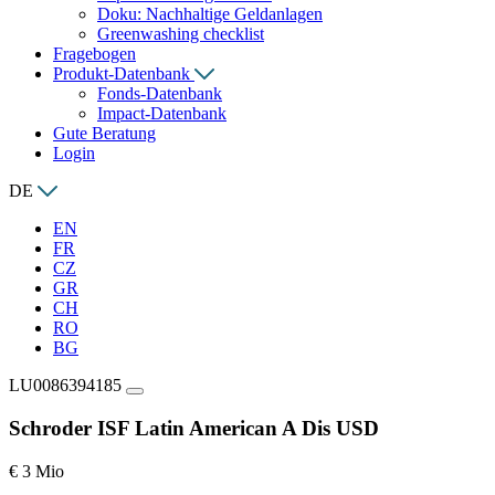
Doku: Nachhaltige Geldanlagen
Greenwashing checklist
Fragebogen
Produkt-Datenbank
Fonds-Datenbank
Impact-Datenbank
Gute Beratung
Login
DE
EN
FR
CZ
GR
CH
RO
BG
LU0086394185
Schroder ISF Latin American A Dis USD
€ 3 Mio