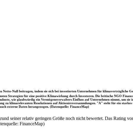
u Netto-Null beitragen, indem sie sich bei investierten Unternehmen für klimaverträgliche Ge
sten Strategien für eine positive Klimawirkung durch Investoren. Die britische NGO Fina
chulnote, wie glaubwürdig ein Vermögensverwalters Einfluss auf Unternehmen nimmt, um sie
immung zu klimarelevanten Resolutionen auf Aktionärsversammlungen. "A" steht für ein sta
uch externe Daten herangezogen. (Datenquelle: FinanceMap)
nd seiner relativ geringen Größe noch nicht bewertet. Das Rating von
atenquelle: FinanceMap)