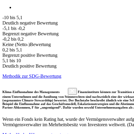
-10 bis 5,1
Deutlich negative Bewertung
-5,1 bis -0,2
Begrenzt negative Bewertung
-0,2 bis 0,2
Keine (Netto-)Bewertung
0,2 bis 5,1
Begrenzt positive Bewertung
5,1 bis 10
Deutlich positive Bewertung
Methodik zur SDG-Bewertung
Klima-Einflussnahme des Managements
Finanzinstitute können zur Transition z
einem Unternehmen und die Ausübung von Stimmrechten sind nachweislich eine der wirksam
(sogenanntes Climate-Stewardship) bewertet. Der Buchstabe beschreibt ähnlich wie eine S
Beispiel die Einflussnahme auf das Geschäftsmodell, Eskalationsstrategien und die Abst
Pariser Abkommen, F für „ungenügend“. Dafür wurden sowohl Unternehmensangaben als a
Wenn ein Fonds kein Rating hat, wurde der Vermögensverwalter aufgru
Vermögensverwalter im Mehrheitsbesitz von Investoren weltweit. (D