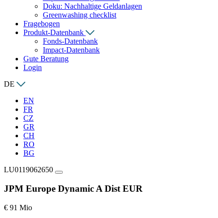
Doku: Nachhaltige Geldanlagen
Greenwashing checklist
Fragebogen
Produkt-Datenbank
Fonds-Datenbank
Impact-Datenbank
Gute Beratung
Login
DE
EN
FR
CZ
GR
CH
RO
BG
LU0119062650
JPM Europe Dynamic A Dist EUR
€ 91 Mio