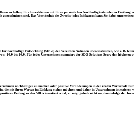
en zu helfen, Ihre Investitionen mit Ihren persönlichen Nachhaltigkeitszielen in Einklang zu
le zugeschnitten sind. Das Verständnis des Zwecks jedes Indikators kann Sie dabei unterstützen
 für nachhaltige Entwicklung (SDGs) der Vereinten Nationen übereinstimmen, wie z. B. Klim
n -10,0 bis 10,0. Für jedes Unternehmen summiert der SDG Solutions Score den höchsten posi
Unternehmen nachhaltiger zu machen oder positive Veränderungen in der realen Wirtschaft zu
 sein, die mit ihren Werten im Einklang stehen möchten und daher in Unternehmen investieren
positiven Beitrag zu den SDGs investiert wird; er zeigt jedoch nicht an, dass infolge der In