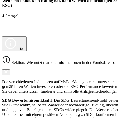
Wenn ein Fonds kein Rating hat, dann wurden die benötigten Sc
ESG)
4 Stern(e)
Tipp
Sektion: Wie nutzt man die Informationen in der Fondsdatenba
Die verschiedenen Indikatoren auf MyFairMoney bieten unterschiedlich
gemäß Ihren Werten investieren oder die ESG-Performance bewerten mö
Sie dabei unterstützen, fundierte und sinnvolle Anlageentscheidungen 
SDG-Bewertungspunktzahl
: Die SDG-Bewertungspunktzahl bewerte
wie Klimaschutz, sauberes Wasser oder hochwertige Bildung, übereins
und negativen Beiträge zu den SDGs widerspiegelt. Die Werte reiche
Unternehmen mit einem positiven Nettobeitrag zu SDG-konformen 