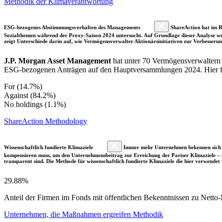
Methodik der Klimaverantwortung
ESG-bezogenes Abstimmungsverhalten des Managements
ShareAction hat im R
Sozialthemen während der Proxy-Saison 2024 untersucht. Auf Grundlage dieser Analyse wu
zeigt Unterschiede darin auf, wie Vermögensverwalter Aktionärsinitiativen zur Verbesser
J.P. Morgan Asset Management
hat unter 70 Vermögensverwaltern
ESG-bezogenen Anträgen auf den Hauptversammlungen 2024. Hier find
For (14.7%)
Against (84.2%)
No holdings (1.1%)
ShareAction Methodology
Wissenschaftlich fundierte Klimaziele
Immer mehr Unternehmen bekennen sich fre
kompensieren muss, um den Unternehmensbeitrag zur Erreichung der Pariser Klimaziele – d
transparent sind. Die Methode für wissenschaftlich fundierte Klimaziele die hier verwendet 
29.88%
Anteil der Firmen im Fonds mit öffentlichen Bekenntnissen zu Netto-N
Unternehmen, die Maßnahmen ergreifen Methodik