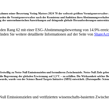
ahmen seiner Bewertung Voting Matters 2024 70 der weltweit größten Vermögensverwalter a
rden die Vermögensverwalter nach der Konsistenz und Ambition ihres Abstimmungsverhaltens
ung der unternehmerischen Auswirkungen auf dringende globale Herausforderungen unterstütze
 den Rang 62 mit einer ESG-Abstimmungsbewertung von 14.9% erreich
en Sie weitere detaillierte Informationen auf der Seite von
ShareAct
iwillig zu Netto-Null Emissionszielen und formulieren Zwischenziele. Netto-Null Ziele geben
ie Begrenzung der globalen Erwärmung auf 1,5°C – zu erfüllen. Die Wirksamkeit solcher Beke
wurde, wurde von der Science Based Targets Initiative (SBTi) entwickelt. (Datenquelle: Scienc
ull Emissionszielen und verifizierten wissenschafts-basierten Zwische