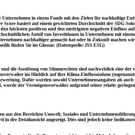
e Unternehmen in einem Fonds mit den Zielen für nachhaltige En
er Score basiert auf einem gewichteten Durchschnitt der SDG Solu
n höchsten positiven und den niedrigsten negativen Einfluss auf 
schnittlichen Anteil von Investitionen in Unternehmen mit einem n
 Unternehmen nachhaltiger gemacht hat oder in Zukunft machen 
hodik finden Sie im Glossar. (Datenquelle: ISS ESG)
und die Ausübung von Stimmrechten sind nachweislich eine der w
sverwalter im Hinblick auf ihre Klima-Einflussnahme (sogenanntes
ie Bewertung. Dafür wurden sowohl Unternehmensangaben als auch e
t, wurde der Vermögensverwalter aufgrund seiner relativ geringe
n aus den Bereichen Umwelt, Soziales und Unternehmensführung mi
d in der Detailansicht angezeigt. Dies sind jedoch keine Indikat