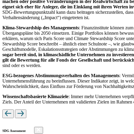
machen oder positive Veränderungen in der Realwirtschaft zu be
eignet sich eher für Anleger, die im Einklang mit ihren Werten i
SDG-Bewertungspunktzahl kann dazu beitragen sicherzustellen, dass dur
Verhaltensänderung („Impact“) eingetreten ist.
Klima-Stewardship des Managements
: Finanzinstitute können zum
Übergangspläne bis 2050 einsetzen. Einige Portfolios können bewusst
erklären, warum sich Paris Score und Climate Stewardship Score unt
Stewardship Score beschreibt – ähnlich einer Schulnote –, wie gla
Geschäftsmodelle, Eskalationsstrategien oder Abstimmungen zu kli
sogar bereit sind, in klimaschädliche Unternehmen zu investiere
gilt die Bewertung für alle Fonds der Gesellschaft und berücks
sind oder es werden.
ESG-bezogenes Abstimmungsverhalten des Managements
: Vermö
Unternehmensführung zu beeinflussen. Dieser Indikator zeigt, in we
Wahrscheinlichkeit, dass Einfluss zur Förderung von Nachhaltigkeitszi
Wissenschaftsbasierte Klimaziele
: Immer mehr Unternehmen verpfli
Ziels. Der Anteil der Unternehmen mit validierten Zielen im Rahmen 
SDG Assessment