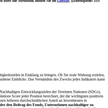
en über die Methodik finden Sie im
Glossar
. (Datenquelle: ISS
igkeitszielen in Einklang zu bringen. Ob Sie reale Wirkung erzielen,
nittene Einblicke. Das Verständnis des Zwecks jedes Indikators kann
Nachhaltigen Entwicklungszielen der Vereinten Nationen (SDGs),
ions Score jeder Position berechnet, der die wichtigsten positiven
n höheren durchschnittlichen Anteil an Investitionen in
 oder den Beitrag des Fonds, Unternehmen nachhaltiger zu