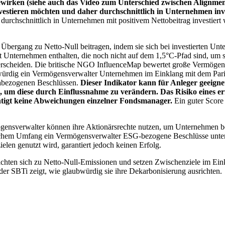
wirken (siehe auch das Video zum Unterschied zwischen Alignment
nvestieren möchten und daher durchschnittlich in Unternehmen inve
chschnittlich in Unternehmen mit positivem Nettobeitrag investiert wird
 Übergang zu Netto-Null beitragen, indem sie sich bei investierten Unt
 Unternehmen enthalten, die noch nicht auf dem 1,5°C-Pfad sind, um s
erscheiden. Die britische NGO InfluenceMap bewertet große Vermögensv
ubwürdig ein Vermögensverwalter Unternehmen im Einklang mit dem Pari
mabezogenen Beschlüssen.
Dieser Indikator kann für Anleger geeignet
n, um diese durch Einflussnahme zu verändern. Das Risiko eines er
ichtigt keine Abweichungen einzelner Fondsmanager.
Ein guter Score 
gensverwalter können ihre Aktionärsrechte nutzen, um Unternehmen
lchem Umfang ein Vermögensverwalter ESG-bezogene Beschlüsse unterstü
elen genutzt wird, garantiert jedoch keinen Erfolg.
chten sich zu Netto-Null-Emissionen und setzen Zwischenziele im Eink
der SBTi zeigt, wie glaubwürdig sie ihre Dekarbonisierung ausrichten.