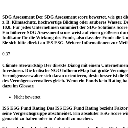
SDG Assessment
Der SDG Assessment score bewertet, wie gut di
z. B. Klimaschutz, hochwertige Bildung oder sauberes Wasser. D
10,0. Für jedes Unternehmen summiert der SDG Solutions Score de
Ein höherer SDG Assessment score weist auf einen größeren durch
Indikator für die Wirkung des Fonds, also dass der Fonds die
Sie sich bitte direkt an ISS ESG. Weitere Informationen zur Met
0.37
Climate Stewardship
Der direkte Dialog mit einem Unternehmen 
Investoren. Die britische NGO InfluenceMap hat große Vermögen
Vermögensverwalter sich daran orientieren, desto besser ist d
des Vermögensverwalters gleich. Wenn ein Fonds kein Rating ha
dazu im Glossar.
Nicht bewertet
ISS ESG Fund Rating
Das ISS ESG Fund Rating bezieht Faktore
seine Vergleichsgruppe abschneidet. Ein absoluter ESG Score wir
gemacht zu haben oder in Zukunft zu machen.