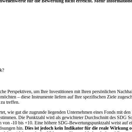
hwellenwerte für die Bewertung nicht erreicht. Mehr Information
nk?
e Perspektiven, um Ihre Investitionen mit Ihren persönlichen Nachhalt
chten – diese Instrumente liefern auf Ihre spezifischen Ziele zugesch
zu treffen.
t, wie gut die zugrunde liegenden Unternehmen eines Fonds mit den 
timmen. Die Punktzahl wird als gewichteter Durchschnitt des SDG Solut
n von -10 bis +10. Eine höhere SDG-Bewertungspunktzahl weist auf eine
Lösungen hin.
Dies ist jedoch kein Indikator für die reale Wirkung