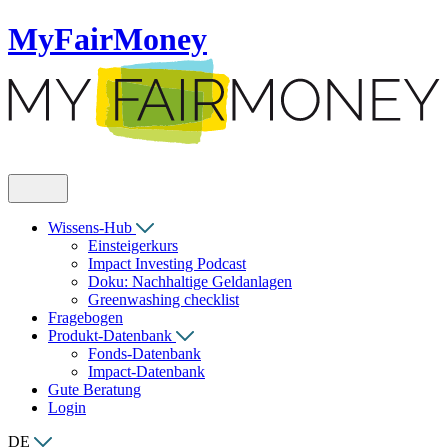
MyFairMoney
Wissens-Hub
Einsteigerkurs
Impact Investing Podcast
Doku: Nachhaltige Geldanlagen
Greenwashing checklist
Fragebogen
Produkt-Datenbank
Fonds-Datenbank
Impact-Datenbank
Gute Beratung
Login
DE