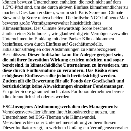
können bewusst Unternehmen enthalten, die noch nicht auf dem
1,5°C-Pfad sind, um sie durch aktiven Einfluss klimafreundlicher zu
machen. Dies kann erklären, warum sich Paris Score und Climate
Stewardship Score unterscheiden. Die britische NGO InfluenceMap
bewertet große Vermögensverwalter hinsichtlich ihres
Klimaeinflusses. Der Climate Stewardship Score beschreibt –
ähnlich einer Schulnote –, wie glaubwürdig ein Vermögensverwalter
Unternehmen im Einklang mit dem Pariser Klimaabkommen
beeinflusst, etwa durch Einfluss auf Geschäftsmodelle,
Eskalationsstrategien oder Abstimmungen zu klimabezogenen
Beschlüssen.
Dieser Indikator kann für Anleger geeignet sein,
die mit ihrer Investition Wirkung erzielen möchten und sogar
bereit sind, in klimaschädliche Unternehmen zu investieren, um
diese durch Einflussnahme zu verändern. Das Risiko eines
erfolglosen Einflusses sollte jedoch berücksichtigt werden.
Zudem gilt die Bewertung für alle Fonds der Gesellschaft und
berücksichtigt keine Abweichungen einzelner Fondsmanager.
Ein guter Score garantiert nicht, dass Portfoliounternehmen bereits
klimafreundlich sind oder es werden.
ESG-bezogenes Abstimmungsverhalten des Managements
:
Vermögensverwalter können ihre Aktionärsrechte nutzen, um
Unternehmen bei ESG-Themen wie Klimawandel,
Menschenrechten oder Unternehmensführung zu beeinflussen.
Dieser Indikator zeigt, in welchem Umfang ein Vermögensverwalter