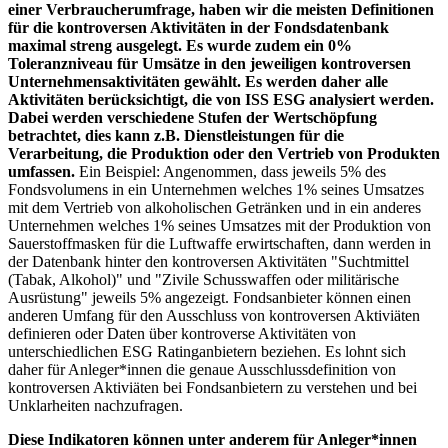
einer Verbraucherumfrage, haben wir die meisten Definitionen
für die kontroversen Aktivitäten in der Fondsdatenbank
maximal streng ausgelegt. Es wurde zudem ein 0%
Toleranzniveau für Umsätze in den jeweiligen kontroversen
Unternehmensaktivitäten gewählt. Es werden daher alle
Aktivitäten berücksichtigt, die von ISS ESG analysiert werden.
Dabei werden verschiedene Stufen der Wertschöpfung
betrachtet, dies kann z.B. Dienstleistungen für die
Verarbeitung, die Produktion oder den Vertrieb von Produkten
umfassen.
Ein Beispiel: Angenommen, dass jeweils 5% des
Fondsvolumens in ein Unternehmen welches 1% seines Umsatzes
mit dem Vertrieb von alkoholischen Getränken und in ein anderes
Unternehmen welches 1% seines Umsatzes mit der Produktion von
Sauerstoffmasken für die Luftwaffe erwirtschaften, dann werden in
der Datenbank hinter den kontroversen Aktivitäten "Suchtmittel
(Tabak, Alkohol)" und "Zivile Schusswaffen oder militärische
Ausrüstung" jeweils 5% angezeigt. Fondsanbieter können einen
anderen Umfang für den Ausschluss von kontroversen Aktiviäten
definieren oder Daten über kontroverse Aktivitäten von
unterschiedlichen ESG Ratinganbietern beziehen. Es lohnt sich
daher für Anleger*innen die genaue Ausschlussdefinition von
kontroversen Aktiviäten bei Fondsanbietern zu verstehen und bei
Unklarheiten nachzufragen.
Diese Indikatoren können unter anderem für Anleger*innen