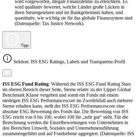
wird vorgeworfen, illegale Finanzströme zu erleichtern. Es
wird qualitativ bewertet, welche Länder große Lücken in
ihren Steuergesetzen und im Bankgeheimnis haben, und
quantitativ, wie wichtig sie für das globale Finanzsystem sind
(Datenquelle: Tax Justice Network).
Tipp
Sektion: ISS ESG Ratings, Labels und Transparenz-Profil
ISS ESG Fund Rating
: Während die ISS ESG Fund Rating Stars
im oberen Bereich dieser Seite, Sterne relativ zu der Lipper Global
Benchmark Klasse vergeben und somit ein Fonds mit einem
niedrigen ISS ESG Performancescore im Zweifelsfall auch mehrere
Sterne erhalten kann, stellt der ISS ESG Performancescore eine
absolute ESG Bewertung des Fonds dar. Die Bewertung von ISS
ESG reicht von 0 bis 100, wobei 100 für „sehr gut“ steht. Für die
Berechnung werden die Einzelbewertungen von Unternehmen in
den Bereichen Umwelt, Soziales und Unternehmensführung
zusammengeführt und auf Fondsebene aggregiert. (Datenquelle: ISS