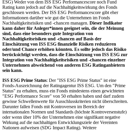
ESG) Weder von dem ISS ESG Performancescore noch Fund
Rating kann jedoch auf die Nachhaltigkeitswirkung des Fonds
geschlossen werden. Der ISS ESG Performancescore gibt eher
Informationen darüber wie gut die Unternehmen im Fonds
Nachhaltigkeitsrisiken und -chancen managen.
Dieser Indikator
kann daher für Anleger*innen geeignet sein, die der Meinung
sind, dass eine besonders gute Integration von
Nachhaltigkeitsrisiken und -chancen auf Basis der
Einschätzung von ISS ESG finanzielle Risiken reduzieren
oder/und Chance erhöhen könnten. Es sollte jedoch das Risiko
berücksichtigt werden, dass die Einschätzung von ISS ESG zur
Integration von Nachhaltigkeitsrisiken und -chancen einzelner
Unternehmen abweichend von anderen ESG Ratinganbietern
sein kann.
ISS ESG Prime Status
: Der "ISS ESG Prime Status" ist eine
Fonds-Auszeichnung der Ratingagentur ISS ESG. Um den "Prime
Status" zu erhalten, muss ein Fonds mindestens einen gewichteten
"ESG Performance Score" von 50 erhalten haben und darf zudem
gewisse Schwellenwerte für Ausschlusskriterien nicht überschreiten.
Darunter fallen Fonds mit Kontroversen im Bereich der
internationalen Normen und Standards (höchste Kontroversenstufe)
oder wenn über 10% der Unternehmen eine signifikant negative
Wirkung auf die nachhaltigen Entwicklungsziele der Vereinten
Nationen aufweisen (SDG Impact Rating). Weitere