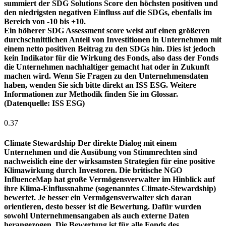
summiert der SDG Solutions Score den höchsten positiven und
den niedrigsten negativen Einfluss auf die SDGs, ebenfalls im
Bereich von -10 bis +10.
Ein höherer SDG Assessment score weist auf einen größeren
durchschnittlichen Anteil von Investitionen in Unternehmen mit
einem netto positiven Beitrag zu den SDGs hin. Dies ist jedoch
kein Indikator für die Wirkung des Fonds, also dass der Fonds
die Unternehmen nachhaltiger gemacht hat oder in Zukunft
machen wird. Wenn Sie Fragen zu den Unternehmensdaten
haben, wenden Sie sich bitte direkt an ISS ESG. Weitere
Informationen zur Methodik finden Sie im Glossar.
(Datenquelle: ISS ESG)
0.37
Climate Stewardship
Der direkte Dialog mit einem
Unternehmen und die Ausübung von Stimmrechten sind
nachweislich eine der wirksamsten Strategien für eine positive
Klimawirkung durch Investoren. Die britische NGO
InfluenceMap hat große Vermögensverwalter im Hinblick auf
ihre Klima-Einflussnahme (sogenanntes Climate-Stewardship)
bewertet. Je besser ein Vermögensverwalter sich daran
orientieren, desto besser ist die Bewertung. Dafür wurden
sowohl Unternehmensangaben als auch externe Daten
herangezogen. Die Bewertung ist für alle Fonds des