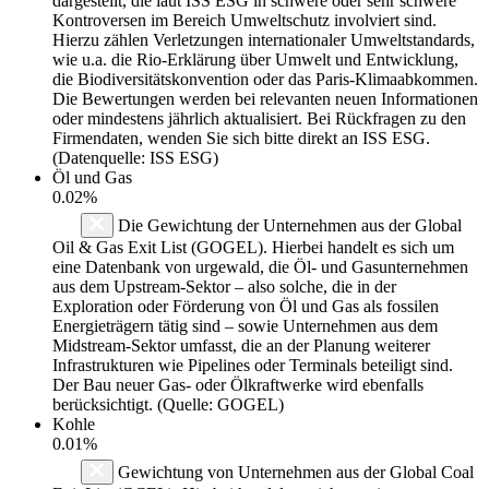
dargestellt, die laut ISS ESG in schwere oder sehr schwere
Kontroversen im Bereich Umweltschutz involviert sind.
Hierzu zählen Verletzungen internationaler Umweltstandards,
wie u.a. die Rio-Erklärung über Umwelt und Entwicklung,
die Biodiversitätskonvention oder das Paris-Klimaabkommen.
Die Bewertungen werden bei relevanten neuen Informationen
oder mindestens jährlich aktualisiert. Bei Rückfragen zu den
Firmendaten, wenden Sie sich bitte direkt an ISS ESG.
(Datenquelle: ISS ESG)
Öl und Gas
0.02%
Die Gewichtung der Unternehmen aus der Global
Oil & Gas Exit List (GOGEL). Hierbei handelt es sich um
eine Datenbank von urgewald, die Öl- und Gasunternehmen
aus dem Upstream-Sektor – also solche, die in der
Exploration oder Förderung von Öl und Gas als fossilen
Energieträgern tätig sind – sowie Unternehmen aus dem
Midstream-Sektor umfasst, die an der Planung weiterer
Infrastrukturen wie Pipelines oder Terminals beteiligt sind.
Der Bau neuer Gas- oder Ölkraftwerke wird ebenfalls
berücksichtigt. (Quelle: GOGEL)
Kohle
0.01%
Gewichtung von Unternehmen aus der Global Coal