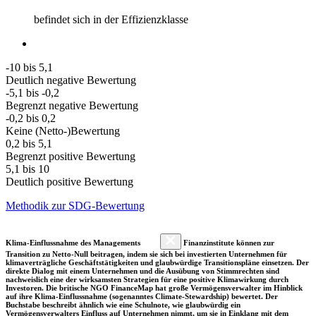
befindet sich in der Effizienzklasse
-10 bis 5,1
Deutlich negative Bewertung
-5,1 bis -0,2
Begrenzt negative Bewertung
-0,2 bis 0,2
Keine (Netto-)Bewertung
0,2 bis 5,1
Begrenzt positive Bewertung
5,1 bis 10
Deutlich positive Bewertung
Methodik zur SDG-Bewertung
Klima-Einflussnahme des Managements
Finanzinstitute können zur
Transition zu Netto-Null beitragen, indem sie sich bei investierten Unternehmen für
klimaverträgliche Geschäftstätigkeiten und glaubwürdige Transitionspläne einsetzen. Der
direkte Dialog mit einem Unternehmen und die Ausübung von Stimmrechten sind
nachweislich eine der wirksamsten Strategien für eine positive Klimawirkung durch
Investoren. Die britische NGO FinanceMap hat große Vermögensverwalter im Hinblick
auf ihre Klima-Einflussnahme (sogenanntes Climate-Stewardship) bewertet. Der
Buchstabe beschreibt ähnlich wie eine Schulnote, wie glaubwürdig ein
Vermögensverwalters Einfluss auf Unternehmen nimmt, um sie in Einklang mit dem