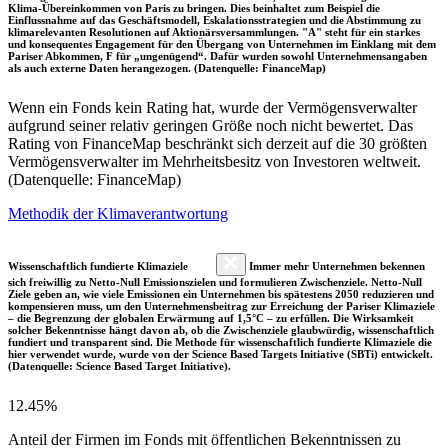
Klima-Übereinkommen von Paris zu bringen. Dies beinhaltet zum Beispiel die
Einflussnahme auf das Geschäftsmodell, Eskalationsstrategien und die Abstimmung zu
klimarelevanten Resolutionen auf Aktionärsversammlungen. "A" steht für ein starkes
und konsequentes Engagement für den Übergang von Unternehmen im Einklang mit dem
Pariser Abkommen, F für „ungenügend“. Dafür wurden sowohl Unternehmensangaben
als auch externe Daten herangezogen. (Datenquelle: FinanceMap)
Wenn ein Fonds kein Rating hat, wurde der Vermögensverwalter
aufgrund seiner relativ geringen Größe noch nicht bewertet. Das
Rating von FinanceMap beschränkt sich derzeit auf die 30 größten
Vermögensverwalter im Mehrheitsbesitz von Investoren weltweit.
(Datenquelle: FinanceMap)
Methodik der Klimaverantwortung
Wissenschaftlich fundierte Klimaziele
Immer mehr Unternehmen bekennen
sich freiwillig zu Netto-Null Emissionszielen und formulieren Zwischenziele. Netto-Null
Ziele geben an, wie viele Emissionen ein Unternehmen bis spätestens 2050 reduzieren und
kompensieren muss, um den Unternehmensbeitrag zur Erreichung der Pariser Klimaziele
– die Begrenzung der globalen Erwärmung auf 1,5°C – zu erfüllen. Die Wirksamkeit
solcher Bekenntnisse hängt davon ab, ob die Zwischenziele glaubwürdig, wissenschaftlich
fundiert und transparent sind. Die Methode für wissenschaftlich fundierte Klimaziele die
hier verwendet wurde, wurde von der Science Based Targets Initiative (SBTi) entwickelt.
(Datenquelle: Science Based Target Initiative).
12.45%
Anteil der Firmen im Fonds mit öffentlichen Bekenntnissen zu