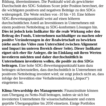
Bildung, übereinstimmen. Die Punktzahl wird als gewichteter
Durchschnitt des SDG Solutions Score jeder Position berechnet, der
die wichtigsten positiven und negativen Beiträge zu den SDGs
widerspiegelt. Die Werte reichen von -10 bis +10. Eine höhere
SDG-Bewertungspunktzahl weist auf einen höheren
durchschnittlichen Anteil an Investitionen in Unternehmen mit
einem positiven Nettobeitrag zu SDG-konformen Lösungen hin.
Dies ist jedoch kein Indikator für die reale Wirkung oder den
Beitrag des Fonds, Unternehmen nachhaltiger zu machen oder
positive Veränderungen in der Realwirtschaft zu bewirken
(siehe auch das Video zum Unterschied zwischen Alignment
und Impact im unteren Bereich dieser Seite). Dieser Indikator
eignet sich eher für Anleger, die im Einklang mit ihren Werten
investieren möchten und daher durchschnittlich in
Unternehmen investieren wollen, die positiv zu den SDGs
beitragen.
Eine hohe SDG-Bewertungspunktzahl kann dazu
beitragen sicherzustellen, dass durchschnittlich in Unternehmen mit
positivem Nettobeitrag investiert wird; sie zeigt jedoch nicht an, dass
infolge der Investition eine Verhaltensänderung („Impact“)
eingetreten ist.
Klima-Stewardship des Managements
: Finanzinstitute können
zum Übergang zu Netto-Null beitragen, indem sie sich bei
investierten Unternehmen für wissenschaftsbasierte und extern
geprüfte Übergangspläne bis 2050 einsetzen. Einige Portfolios