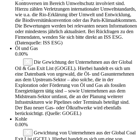
Kontroversen im Bereich Umweltschutz involviert sind.
Hierzu zählen Verletzungen internationaler Umweltstandards,
wie u.a. die Rio-Erklärung über Umwelt und Entwicklung,
die Biodiversitätskonvention oder das Paris-Klimaabkommen.
Die Bewertungen werden bei relevanten neuen Informationen
oder mindestens jährlich aktualisiert. Bei Rückfragen zu den
Firmendaten, wenden Sie sich bitte direkt an ISS ESG.
(Datenquelle: ISS ESG)
Öl und Gas
0.00%
Die Gewichtung der Unternehmen aus der Global
Oil & Gas Exit List (GOGEL). Hierbei handelt es sich um
eine Datenbank von urgewald, die Öl- und Gasunternehmen
aus dem Upstream-Sektor – also solche, die in der
Exploration oder Förderung von Öl und Gas als fossilen
Energieträgern tätig sind – sowie Unternehmen aus dem
Midstream-Sektor umfasst, die an der Planung weiterer
Infrastrukturen wie Pipelines oder Terminals beteiligt sind.
Der Bau neuer Gas- oder Ölkraftwerke wird ebenfalls
berücksichtigt. (Quelle: GOGEL)
Kohle
0.00%
Gewichtung von Unternehmen aus der Global Coal
Exit List (GCEL). Hierbei handelt es sich um eine von