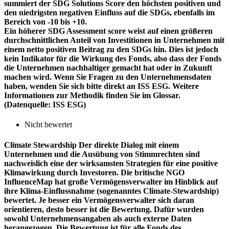
summiert der SDG Solutions Score den höchsten positiven und
den niedrigsten negativen Einfluss auf die SDGs, ebenfalls im
Bereich von -10 bis +10.
Ein höherer SDG Assessment score weist auf einen größeren
durchschnittlichen Anteil von Investitionen in Unternehmen mit
einem netto positiven Beitrag zu den SDGs hin. Dies ist jedoch
kein Indikator für die Wirkung des Fonds, also dass der Fonds
die Unternehmen nachhaltiger gemacht hat oder in Zukunft
machen wird. Wenn Sie Fragen zu den Unternehmensdaten
haben, wenden Sie sich bitte direkt an ISS ESG. Weitere
Informationen zur Methodik finden Sie im Glossar.
(Datenquelle: ISS ESG)
Nicht bewertet
Climate Stewardship
Der direkte Dialog mit einem
Unternehmen und die Ausübung von Stimmrechten sind
nachweislich eine der wirksamsten Strategien für eine positive
Klimawirkung durch Investoren. Die britische NGO
InfluenceMap hat große Vermögensverwalter im Hinblick auf
ihre Klima-Einflussnahme (sogenanntes Climate-Stewardship)
bewertet. Je besser ein Vermögensverwalter sich daran
orientieren, desto besser ist die Bewertung. Dafür wurden
sowohl Unternehmensangaben als auch externe Daten
herangezogen. Die Bewertung ist für alle Fonds des