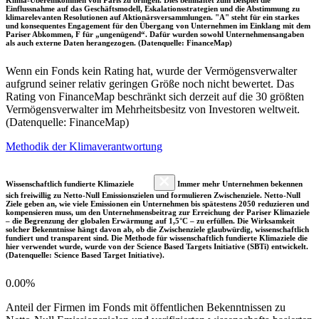
Einflussnahme auf das Geschäftsmodell, Eskalationsstrategien und die Abstimmung zu
klimarelevanten Resolutionen auf Aktionärsversammlungen. "A" steht für ein starkes
und konsequentes Engagement für den Übergang von Unternehmen im Einklang mit dem
Pariser Abkommen, F für „ungenügend“. Dafür wurden sowohl Unternehmensangaben
als auch externe Daten herangezogen. (Datenquelle: FinanceMap)
Wenn ein Fonds kein Rating hat, wurde der Vermögensverwalter
aufgrund seiner relativ geringen Größe noch nicht bewertet. Das
Rating von FinanceMap beschränkt sich derzeit auf die 30 größten
Vermögensverwalter im Mehrheitsbesitz von Investoren weltweit.
(Datenquelle: FinanceMap)
Methodik der Klimaverantwortung
Wissenschaftlich fundierte Klimaziele
Immer mehr Unternehmen bekennen
sich freiwillig zu Netto-Null Emissionszielen und formulieren Zwischenziele. Netto-Null
Ziele geben an, wie viele Emissionen ein Unternehmen bis spätestens 2050 reduzieren und
kompensieren muss, um den Unternehmensbeitrag zur Erreichung der Pariser Klimaziele
– die Begrenzung der globalen Erwärmung auf 1,5°C – zu erfüllen. Die Wirksamkeit
solcher Bekenntnisse hängt davon ab, ob die Zwischenziele glaubwürdig, wissenschaftlich
fundiert und transparent sind. Die Methode für wissenschaftlich fundierte Klimaziele die
hier verwendet wurde, wurde von der Science Based Targets Initiative (SBTi) entwickelt.
(Datenquelle: Science Based Target Initiative).
0.00%
Anteil der Firmen im Fonds mit öffentlichen Bekenntnissen zu