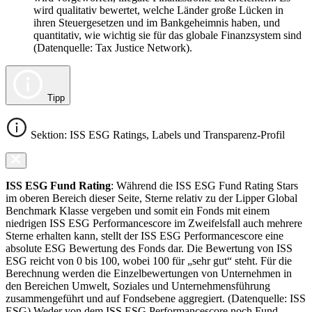
wird qualitativ bewertet, welche Länder große Lücken in
ihren Steuergesetzen und im Bankgeheimnis haben, und
quantitativ, wie wichtig sie für das globale Finanzsystem sind
(Datenquelle: Tax Justice Network).
Tipp
Sektion: ISS ESG Ratings, Labels und Transparenz-Profil
ISS ESG Fund Rating
: Während die ISS ESG Fund Rating Stars
im oberen Bereich dieser Seite, Sterne relativ zu der Lipper Global
Benchmark Klasse vergeben und somit ein Fonds mit einem
niedrigen ISS ESG Performancescore im Zweifelsfall auch mehrere
Sterne erhalten kann, stellt der ISS ESG Performancescore eine
absolute ESG Bewertung des Fonds dar. Die Bewertung von ISS
ESG reicht von 0 bis 100, wobei 100 für „sehr gut“ steht. Für die
Berechnung werden die Einzelbewertungen von Unternehmen in
den Bereichen Umwelt, Soziales und Unternehmensführung
zusammengeführt und auf Fondsebene aggregiert. (Datenquelle: ISS
ESG) Weder von dem ISS ESG Performancescore noch Fund