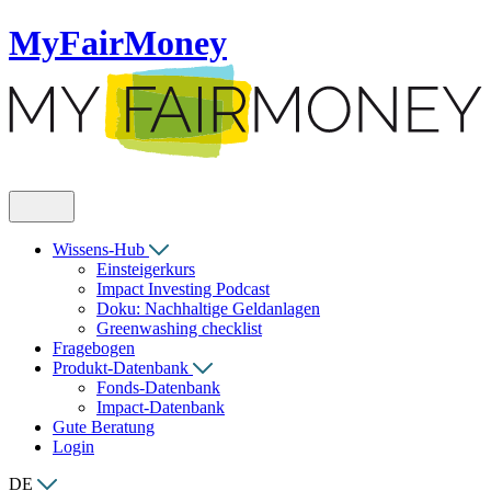
MyFairMoney
Wissens-Hub
Einsteigerkurs
Impact Investing Podcast
Doku: Nachhaltige Geldanlagen
Greenwashing checklist
Fragebogen
Produkt-Datenbank
Fonds-Datenbank
Impact-Datenbank
Gute Beratung
Login
DE