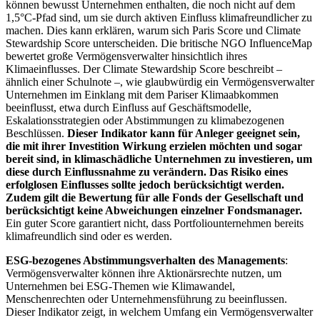
können bewusst Unternehmen enthalten, die noch nicht auf dem
1,5°C-Pfad sind, um sie durch aktiven Einfluss klimafreundlicher zu
machen. Dies kann erklären, warum sich Paris Score und Climate
Stewardship Score unterscheiden. Die britische NGO InfluenceMap
bewertet große Vermögensverwalter hinsichtlich ihres
Klimaeinflusses. Der Climate Stewardship Score beschreibt –
ähnlich einer Schulnote –, wie glaubwürdig ein Vermögensverwalter
Unternehmen im Einklang mit dem Pariser Klimaabkommen
beeinflusst, etwa durch Einfluss auf Geschäftsmodelle,
Eskalationsstrategien oder Abstimmungen zu klimabezogenen
Beschlüssen.
Dieser Indikator kann für Anleger geeignet sein,
die mit ihrer Investition Wirkung erzielen möchten und sogar
bereit sind, in klimaschädliche Unternehmen zu investieren, um
diese durch Einflussnahme zu verändern. Das Risiko eines
erfolglosen Einflusses sollte jedoch berücksichtigt werden.
Zudem gilt die Bewertung für alle Fonds der Gesellschaft und
berücksichtigt keine Abweichungen einzelner Fondsmanager.
Ein guter Score garantiert nicht, dass Portfoliounternehmen bereits
klimafreundlich sind oder es werden.
ESG-bezogenes Abstimmungsverhalten des Managements
:
Vermögensverwalter können ihre Aktionärsrechte nutzen, um
Unternehmen bei ESG-Themen wie Klimawandel,
Menschenrechten oder Unternehmensführung zu beeinflussen.
Dieser Indikator zeigt, in welchem Umfang ein Vermögensverwalter