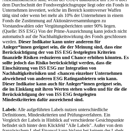
dem Durchschnitt der Fondsvergleichsgruppe liegt oder ein Fonds in
Unternehmen investiert, welche im Bereich kontroverser Waffen
tätig sind oder wenn bei mehr als 10% der Unternehmen in einem
Fonds die Zustimmung auf Aktionärsversammlungen zu
Vorstandswahlen oder Vergütungsberichten unter 90% liegen.
(Quelle: ISS ESG) Von der Prime-Auszeichnung kann jedoch nicht
automatisch auf die Nachhaltigkeitswirkung des Fonds geschlossen
werden.
Dieser Indikator kann unter anderem für
Anleger*innen geeignet sein, die der Meinung sind, dass eine
Berücksichtigung der von ISS ESG festgelegten Kriterien
finanzielle Risiken reduzieren und Chance erhöhen könnten. Es
sollte jedoch das Risiko berücksichtigt werden, dass die
Einschätzung von ISS ESG zur Integration von
Nachhaltigkeitsrisiken und -chancen einzelner Unternehmen
abweichend von anderen ESG Ratinganbietern sein kann.
Dieser Indikator kann auch für Anleger*innen geeignet sein,
die im Einklang mit ihren Werten stehen wollen und für die die
Berücksichtigung der von ISS ESG festgelegten
Mindestkriterien dafür ausreichend sind.
Labels
: Alle aufgeführten Labels nutzen unterschiedliche
Definitionen, Mindestkriterien und Prüfungsverfahren. Ein
Vergleich der Labels in Hinblick auf verschiedene Gesichtspunkte
befindet sich hinter dem Klickfeld "Alle Labels". Außer von dem
französischem Label Finansol kann bislang bei keinem der Labels