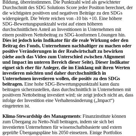
Bildung, übereinstimmen. Die Punktzahl wird als gewichteter
Durchschnitt des SDG Solutions Score jeder Position berechnet, der
die wichtigsten positiven und negativen Beiträge zu den SDGs
widerspiegelt. Die Werte reichen von -10 bis +10. Eine höhere
SDG-Bewertungspunktzahl weist auf einen höheren
durchschnittlichen Anteil an Investitionen in Unternehmen mit
einem positiven Nettobeitrag zu SDG-konformen Lösungen hin.
Dies ist jedoch kein Indikator für die reale Wirkung oder den
Beitrag des Fonds, Unternehmen nachhaltiger zu machen oder
positive Veränderungen in der Realwirtschaft zu bewirken
(siehe auch das Video zum Unterschied zwischen Alignment
und Impact im unteren Bereich dieser Seite). Dieser Indikator
eignet sich eher für Anleger, die im Einklang mit ihren Werten
investieren möchten und daher durchschnittlich in
Unternehmen investieren wollen, die positiv zu den SDGs
beitragen.
Eine hohe SDG-Bewertungspunktzahl kann dazu
beitragen sicherzustellen, dass durchschnittlich in Unternehmen mit
positivem Nettobeitrag investiert wird; sie zeigt jedoch nicht an, dass
infolge der Investition eine Verhaltensänderung („Impact“)
eingetreten ist.
Klima-Stewardship des Managements
: Finanzinstitute können
zum Übergang zu Netto-Null beitragen, indem sie sich bei
investierten Unternehmen für wissenschaftsbasierte und extern
geprüfte Übergangspläne bis 2050 einsetzen. Einige Portfolios