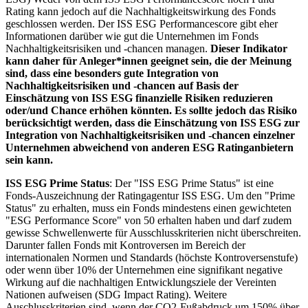
Rating kann jedoch auf die Nachhaltigkeitswirkung des Fonds
geschlossen werden. Der ISS ESG Performancescore gibt eher
Informationen darüber wie gut die Unternehmen im Fonds
Nachhaltigkeitsrisiken und -chancen managen.
Dieser Indikator
kann daher für Anleger*innen geeignet sein, die der Meinung
sind, dass eine besonders gute Integration von
Nachhaltigkeitsrisiken und -chancen auf Basis der
Einschätzung von ISS ESG finanzielle Risiken reduzieren
oder/und Chance erhöhen könnten. Es sollte jedoch das Risiko
berücksichtigt werden, dass die Einschätzung von ISS ESG zur
Integration von Nachhaltigkeitsrisiken und -chancen einzelner
Unternehmen abweichend von anderen ESG Ratinganbietern
sein kann.
ISS ESG Prime Status
: Der "ISS ESG Prime Status" ist eine
Fonds-Auszeichnung der Ratingagentur ISS ESG. Um den "Prime
Status" zu erhalten, muss ein Fonds mindestens einen gewichteten
"ESG Performance Score" von 50 erhalten haben und darf zudem
gewisse Schwellenwerte für Ausschlusskriterien nicht überschreiten.
Darunter fallen Fonds mit Kontroversen im Bereich der
internationalen Normen und Standards (höchste Kontroversenstufe)
oder wenn über 10% der Unternehmen eine signifikant negative
Wirkung auf die nachhaltigen Entwicklungsziele der Vereinten
Nationen aufweisen (SDG Impact Rating). Weitere
Auschlusskriterien sind, wenn der CO2-Fußabdruck um 150% über