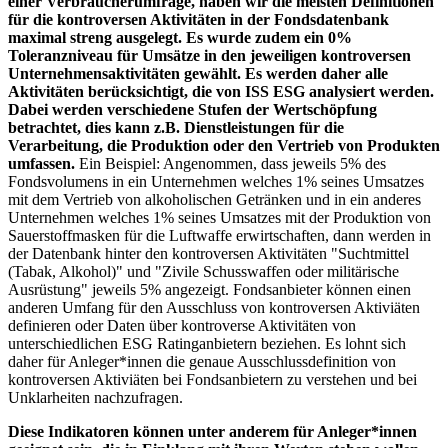
einer Verbraucherumfrage, haben wir die meisten Definitionen
für die kontroversen Aktivitäten in der Fondsdatenbank
maximal streng ausgelegt. Es wurde zudem ein 0%
Toleranzniveau für Umsätze in den jeweiligen kontroversen
Unternehmensaktivitäten gewählt. Es werden daher alle
Aktivitäten berücksichtigt, die von ISS ESG analysiert werden.
Dabei werden verschiedene Stufen der Wertschöpfung
betrachtet, dies kann z.B. Dienstleistungen für die
Verarbeitung, die Produktion oder den Vertrieb von Produkten
umfassen.
Ein Beispiel: Angenommen, dass jeweils 5% des
Fondsvolumens in ein Unternehmen welches 1% seines Umsatzes
mit dem Vertrieb von alkoholischen Getränken und in ein anderes
Unternehmen welches 1% seines Umsatzes mit der Produktion von
Sauerstoffmasken für die Luftwaffe erwirtschaften, dann werden in
der Datenbank hinter den kontroversen Aktivitäten "Suchtmittel
(Tabak, Alkohol)" und "Zivile Schusswaffen oder militärische
Ausrüstung" jeweils 5% angezeigt. Fondsanbieter können einen
anderen Umfang für den Ausschluss von kontroversen Aktiviäten
definieren oder Daten über kontroverse Aktivitäten von
unterschiedlichen ESG Ratinganbietern beziehen. Es lohnt sich
daher für Anleger*innen die genaue Ausschlussdefinition von
kontroversen Aktiviäten bei Fondsanbietern zu verstehen und bei
Unklarheiten nachzufragen.
Diese Indikatoren können unter anderem für Anleger*innen