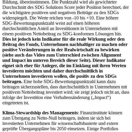
Bildung, übereinstimmen. Die Punktzahl wird als gewichteter
Durchschnitt des SDG Solutions Score jeder Position berechnet, der
die wichtigsten positiven und negativen Beiträge zu den SDGs
widerspiegelt. Die Werte reichen von -10 bis +10. Eine höhere
SDG-Bewertungspunktzahl weist auf einen höheren
durchschnittlichen Anteil an Investitionen in Unternehmen mit
einem positiven Nettobeitrag zu SDG-konformen Lösungen hin.
Dies ist jedoch kein Indikator für die reale Wirkung oder den
Beitrag des Fonds, Unternehmen nachhaltiger zu machen oder
positive Veränderungen in der Realwirtschaft zu bewirken
(siehe auch das Video zum Unterschied zwischen Alignment
und Impact im unteren Bereich dieser Seite). Dieser Indikator
eignet sich eher für Anleger, die im Einklang mit ihren Werten
investieren möchten und daher durchschnittlich in
Unternehmen investieren wollen, die positiv zu den SDGs
beitragen.
Eine hohe SDG-Bewertungspunktzahl kann dazu
beitragen sicherzustellen, dass durchschnittlich in Unternehmen mit
positivem Nettobeitrag investiert wird; sie zeigt jedoch nicht an, dass
infolge der Investition eine Verhaltensänderung („Impact“)
eingetreten ist.
Klima-Stewardship des Managements
: Finanzinstitute können
zum Übergang zu Netto-Null beitragen, indem sie sich bei
investierten Unternehmen für wissenschaftsbasierte und extern
geprüfte Übergangspläne bis 2050 einsetzen. Einige Portfolios