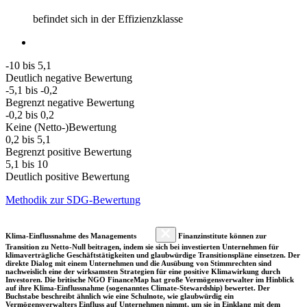
befindet sich in der Effizienzklasse
-10 bis 5,1
Deutlich negative Bewertung
-5,1 bis -0,2
Begrenzt negative Bewertung
-0,2 bis 0,2
Keine (Netto-)Bewertung
0,2 bis 5,1
Begrenzt positive Bewertung
5,1 bis 10
Deutlich positive Bewertung
Methodik zur SDG-Bewertung
Klima-Einflussnahme des Managements
Finanzinstitute können zur
Transition zu Netto-Null beitragen, indem sie sich bei investierten Unternehmen für
klimaverträgliche Geschäftstätigkeiten und glaubwürdige Transitionspläne einsetzen. Der
direkte Dialog mit einem Unternehmen und die Ausübung von Stimmrechten sind
nachweislich eine der wirksamsten Strategien für eine positive Klimawirkung durch
Investoren. Die britische NGO FinanceMap hat große Vermögensverwalter im Hinblick
auf ihre Klima-Einflussnahme (sogenanntes Climate-Stewardship) bewertet. Der
Buchstabe beschreibt ähnlich wie eine Schulnote, wie glaubwürdig ein
Vermögensverwalters Einfluss auf Unternehmen nimmt, um sie in Einklang mit dem