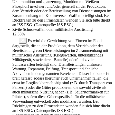
Uranmunition und -panzerung, Munition mit Weißem
Phosphor) involviert und/oder generell an der Produktion,
dem Vertrieb oder der Bereitstellung von Dienstleistungen im
Zusammenhang mit Kontroversen Waffen beteiligt sind. Bei
Rückfragen zu den Firmendaten wenden Sie sich bitte direkt
an ISS ESG. (Datenquelle: ISS ESG)
Zivile Schusswaffen oder militärische Ausrüstung
12.35%
Es wird die Gewichtung von Firmen im Fonds
dargestellt, die an der Produktion, dem Vertrieb oder der
Bereitstellung von Dienstleistungen im Zusammenhang mit
militärischer Ausrüstung (Kriegswaffen, unterstützendes
Militärgerät, sowie deren Bauteile) oder/und zivilen
Schusswaffen beteiligt sind. Dienstleistungen umfassen
Wartung, Reparatur, Prüfung, Transport und ähnliche
Aktivitäten in den genannten Bereichen. Dieser Indikator ist
breit gefasst, sodass hierunter auch Unternehmen fallen, die
etwa im Logikstikbereich tätig sind (z.B. durch Transport von
Panzern) oder die Güter produzieren, die sowohl zivile als
auch militärsche Nutzung haben (z.B. Sauerstoffmasken für
Piloten), sofern diese Güter spezifisch für die militärische
Verwendung entwickelt oder modifiziert wurden. Bei
Rückfragen zu den Firmendaten wenden Sie sich bitte direkt
an ISS ESG. (Datenquelle: ISS ESG)