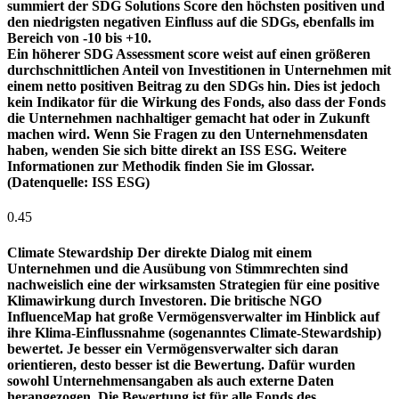
summiert der SDG Solutions Score den höchsten positiven und
den niedrigsten negativen Einfluss auf die SDGs, ebenfalls im
Bereich von -10 bis +10.
Ein höherer SDG Assessment score weist auf einen größeren
durchschnittlichen Anteil von Investitionen in Unternehmen mit
einem netto positiven Beitrag zu den SDGs hin. Dies ist jedoch
kein Indikator für die Wirkung des Fonds, also dass der Fonds
die Unternehmen nachhaltiger gemacht hat oder in Zukunft
machen wird. Wenn Sie Fragen zu den Unternehmensdaten
haben, wenden Sie sich bitte direkt an ISS ESG. Weitere
Informationen zur Methodik finden Sie im Glossar.
(Datenquelle: ISS ESG)
0.45
Climate Stewardship
Der direkte Dialog mit einem
Unternehmen und die Ausübung von Stimmrechten sind
nachweislich eine der wirksamsten Strategien für eine positive
Klimawirkung durch Investoren. Die britische NGO
InfluenceMap hat große Vermögensverwalter im Hinblick auf
ihre Klima-Einflussnahme (sogenanntes Climate-Stewardship)
bewertet. Je besser ein Vermögensverwalter sich daran
orientieren, desto besser ist die Bewertung. Dafür wurden
sowohl Unternehmensangaben als auch externe Daten
herangezogen. Die Bewertung ist für alle Fonds des