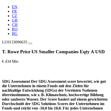
EN
FR
CZ
GR
CH
RO
BG
LU0133096635
T. Rowe Price US Smaller Companies Eqty A USD
€ 434 Mio
SDG Assessment
Der SDG Assessment score bewertet, wie gut
die Unternehmen in einem Fonds mit den Zielen für
nachhaltige Entwicklung (SDGs) der Vereinten Nationen
übereinstimmen, wie z. B. Klimaschutz, hochwertige Bildung
oder sauberes Wasser. Der Score basiert auf einem gewichteten
Durchschnitt der SDG Solutions Scores der Unternehmen im
Fonds und reicht von -10,0 bis 10,0. Für jedes Unternehmen