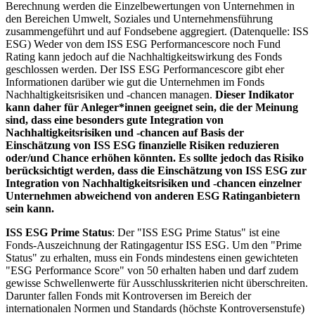
Berechnung werden die Einzelbewertungen von Unternehmen in
den Bereichen Umwelt, Soziales und Unternehmensführung
zusammengeführt und auf Fondsebene aggregiert. (Datenquelle: ISS
ESG) Weder von dem ISS ESG Performancescore noch Fund
Rating kann jedoch auf die Nachhaltigkeitswirkung des Fonds
geschlossen werden. Der ISS ESG Performancescore gibt eher
Informationen darüber wie gut die Unternehmen im Fonds
Nachhaltigkeitsrisiken und -chancen managen.
Dieser Indikator
kann daher für Anleger*innen geeignet sein, die der Meinung
sind, dass eine besonders gute Integration von
Nachhaltigkeitsrisiken und -chancen auf Basis der
Einschätzung von ISS ESG finanzielle Risiken reduzieren
oder/und Chance erhöhen könnten. Es sollte jedoch das Risiko
berücksichtigt werden, dass die Einschätzung von ISS ESG zur
Integration von Nachhaltigkeitsrisiken und -chancen einzelner
Unternehmen abweichend von anderen ESG Ratinganbietern
sein kann.
ISS ESG Prime Status
: Der "ISS ESG Prime Status" ist eine
Fonds-Auszeichnung der Ratingagentur ISS ESG. Um den "Prime
Status" zu erhalten, muss ein Fonds mindestens einen gewichteten
"ESG Performance Score" von 50 erhalten haben und darf zudem
gewisse Schwellenwerte für Ausschlusskriterien nicht überschreiten.
Darunter fallen Fonds mit Kontroversen im Bereich der
internationalen Normen und Standards (höchste Kontroversenstufe)