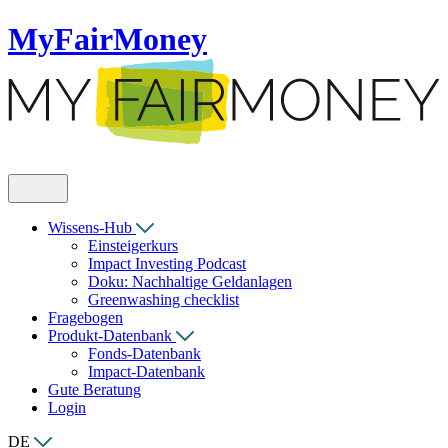
MyFairMoney
Wissens-Hub
Einsteigerkurs
Impact Investing Podcast
Doku: Nachhaltige Geldanlagen
Greenwashing checklist
Fragebogen
Produkt-Datenbank
Fonds-Datenbank
Impact-Datenbank
Gute Beratung
Login
DE