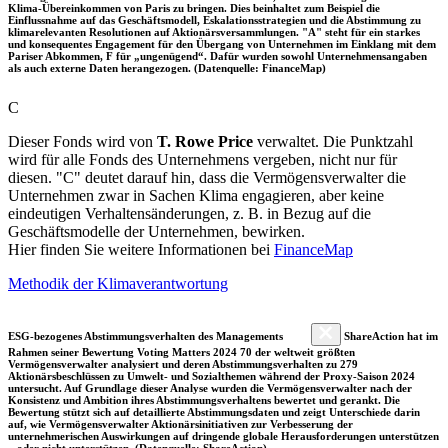
Klima-Übereinkommen von Paris zu bringen. Dies beinhaltet zum Beispiel die
Einflussnahme auf das Geschäftsmodell, Eskalationsstrategien und die Abstimmung zu
klimarelevanten Resolutionen auf Aktionärsversammlungen. "A" steht für ein starkes
und konsequentes Engagement für den Übergang von Unternehmen im Einklang mit dem
Pariser Abkommen, F für „ungenügend“. Dafür wurden sowohl Unternehmensangaben
als auch externe Daten herangezogen. (Datenquelle: FinanceMap)
C
Dieser Fonds wird von
T. Rowe Price
verwaltet. Die Punktzahl
wird für alle Fonds des Unternehmens vergeben, nicht nur für
diesen. "C" deutet darauf hin, dass die Vermögensverwalter die
Unternehmen zwar in Sachen Klima engagieren, aber keine
eindeutigen Verhaltensänderungen, z. B. in Bezug auf die
Geschäftsmodelle der Unternehmen, bewirken.
Hier finden Sie weitere Informationen bei
FinanceMap
Methodik der Klimaverantwortung
ESG-bezogenes Abstimmungsverhalten des Managements
ShareAction hat im
Rahmen seiner Bewertung Voting Matters 2024 70 der weltweit größten
Vermögensverwalter analysiert und deren Abstimmungsverhalten zu 279
Aktionärsbeschlüssen zu Umwelt- und Sozialthemen während der Proxy-Saison 2024
untersucht. Auf Grundlage dieser Analyse wurden die Vermögensverwalter nach der
Konsistenz und Ambition ihres Abstimmungsverhaltens bewertet und gerankt. Die
Bewertung stützt sich auf detaillierte Abstimmungsdaten und zeigt Unterschiede darin
auf, wie Vermögensverwalter Aktionärsinitiativen zur Verbesserung der
unternehmerischen Auswirkungen auf dringende globale Herausforderungen unterstützen
– oder nicht unterstützen. (Datenquelle: ShareAction)