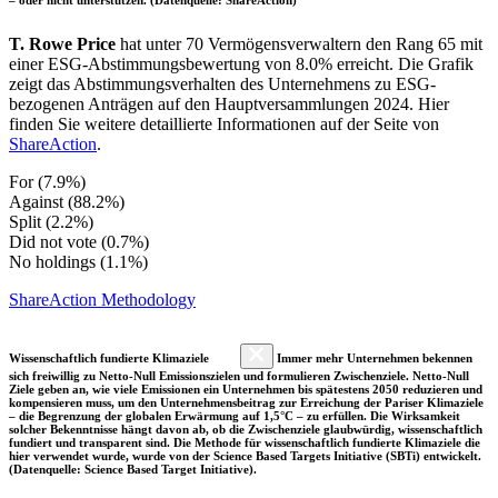
T. Rowe Price
hat unter 70 Vermögensverwaltern den Rang 65 mit
einer ESG-Abstimmungsbewertung von 8.0% erreicht. Die Grafik
zeigt das Abstimmungsverhalten des Unternehmens zu ESG-
bezogenen Anträgen auf den Hauptversammlungen 2024. Hier
finden Sie weitere detaillierte Informationen auf der Seite von
ShareAction
.
For (7.9%)
Against (88.2%)
Split (2.2%)
Did not vote (0.7%)
No holdings (1.1%)
ShareAction Methodology
Wissenschaftlich fundierte Klimaziele
Immer mehr Unternehmen bekennen
sich freiwillig zu Netto-Null Emissionszielen und formulieren Zwischenziele. Netto-Null
Ziele geben an, wie viele Emissionen ein Unternehmen bis spätestens 2050 reduzieren und
kompensieren muss, um den Unternehmensbeitrag zur Erreichung der Pariser Klimaziele
– die Begrenzung der globalen Erwärmung auf 1,5°C – zu erfüllen. Die Wirksamkeit
solcher Bekenntnisse hängt davon ab, ob die Zwischenziele glaubwürdig, wissenschaftlich
fundiert und transparent sind. Die Methode für wissenschaftlich fundierte Klimaziele die
hier verwendet wurde, wurde von der Science Based Targets Initiative (SBTi) entwickelt.
(Datenquelle: Science Based Target Initiative).