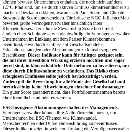
können bewusst Unternehmen enthalten, die noch nicht auf dem
1,5°C-Pfad sind, um sie durch aktiven Einfluss klimafreundlicher zu
machen. Dies kann erklären, warum sich Paris Score und Climate
Stewardship Score unterscheiden. Die britische NGO InfluenceMap
bewertet große Vermögensverwalter hinsichtlich ihres
Klimaeinflusses. Der Climate Stewardship Score beschreibt –
ähnlich einer Schulnote –, wie glaubwürdig ein Vermögensverwalter
Unternehmen im Einklang mit dem Pariser Klimaabkommen
beeinflusst, etwa durch Einfluss auf Geschäftsmodelle,
Eskalationsstrategien oder Abstimmungen zu klimabezogenen
Beschlüssen.
Dieser Indikator kann für Anleger geeignet sein,
die mit ihrer Investition Wirkung erzielen möchten und sogar
bereit sind, in klimaschädliche Unternehmen zu investieren, um
diese durch Einflussnahme zu verändern. Das Risiko eines
erfolglosen Einflusses sollte jedoch berücksichtigt werden.
Zudem gilt die Bewertung für alle Fonds der Gesellschaft und
berücksichtigt keine Abweichungen einzelner Fondsmanager.
Ein guter Score garantiert nicht, dass Portfoliounternehmen bereits
klimafreundlich sind oder es werden.
ESG-bezogenes Abstimmungsverhalten des Managements
:
Vermögensverwalter können ihre Aktionärsrechte nutzen, um
Unternehmen bei ESG-Themen wie Klimawandel,
Menschenrechten oder Unternehmensführung zu beeinflussen.
Dieser Indikator zeigt, in welchem Umfang ein Vermögensverwalter