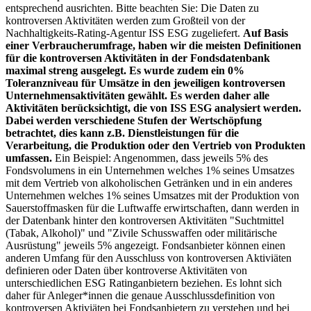
entsprechend ausrichten. Bitte beachten Sie: Die Daten zu
kontroversen Aktivitäten werden zum Großteil von der
Nachhaltigkeits-Rating-Agentur ISS ESG zugeliefert.
Auf Basis
einer Verbraucherumfrage, haben wir die meisten Definitionen
für die kontroversen Aktivitäten in der Fondsdatenbank
maximal streng ausgelegt. Es wurde zudem ein 0%
Toleranzniveau für Umsätze in den jeweiligen kontroversen
Unternehmensaktivitäten gewählt. Es werden daher alle
Aktivitäten berücksichtigt, die von ISS ESG analysiert werden.
Dabei werden verschiedene Stufen der Wertschöpfung
betrachtet, dies kann z.B. Dienstleistungen für die
Verarbeitung, die Produktion oder den Vertrieb von Produkten
umfassen.
Ein Beispiel: Angenommen, dass jeweils 5% des
Fondsvolumens in ein Unternehmen welches 1% seines Umsatzes
mit dem Vertrieb von alkoholischen Getränken und in ein anderes
Unternehmen welches 1% seines Umsatzes mit der Produktion von
Sauerstoffmasken für die Luftwaffe erwirtschaften, dann werden in
der Datenbank hinter den kontroversen Aktivitäten "Suchtmittel
(Tabak, Alkohol)" und "Zivile Schusswaffen oder militärische
Ausrüstung" jeweils 5% angezeigt. Fondsanbieter können einen
anderen Umfang für den Ausschluss von kontroversen Aktiviäten
definieren oder Daten über kontroverse Aktivitäten von
unterschiedlichen ESG Ratinganbietern beziehen. Es lohnt sich
daher für Anleger*innen die genaue Ausschlussdefinition von
kontroversen Aktiviäten bei Fondsanbietern zu verstehen und bei