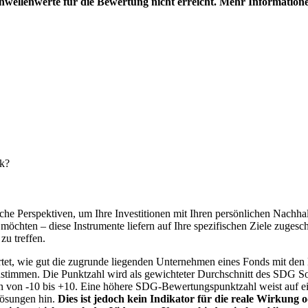
hwellenwerte für die Bewertung nicht erreicht. Mehr Information
nk?
e Perspektiven, um Ihre Investitionen mit Ihren persönlichen Nachhalt
chten – diese Instrumente liefern auf Ihre spezifischen Ziele zugesch
zu treffen.
t, wie gut die zugrunde liegenden Unternehmen eines Fonds mit den 
timmen. Die Punktzahl wird als gewichteter Durchschnitt des SDG Solut
n von -10 bis +10. Eine höhere SDG-Bewertungspunktzahl weist auf eine
Lösungen hin.
Dies ist jedoch kein Indikator für die reale Wirkung