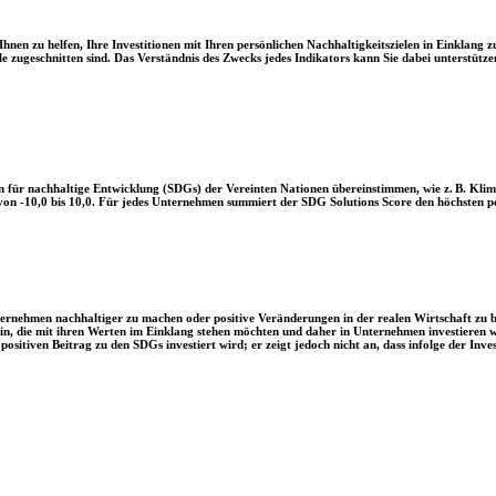
en zu helfen, Ihre Investitionen mit Ihren persönlichen Nachhaltigkeitszielen in Einklang zu
le zugeschnitten sind. Das Verständnis des Zwecks jedes Indikators kann Sie dabei unterstützen
 für nachhaltige Entwicklung (SDGs) der Vereinten Nationen übereinstimmen, wie z. B. Klim
n -10,0 bis 10,0. Für jedes Unternehmen summiert der SDG Solutions Score den höchsten posi
Unternehmen nachhaltiger zu machen oder positive Veränderungen in der realen Wirtschaft zu
 sein, die mit ihren Werten im Einklang stehen möchten und daher in Unternehmen investieren
positiven Beitrag zu den SDGs investiert wird; er zeigt jedoch nicht an, dass infolge der In