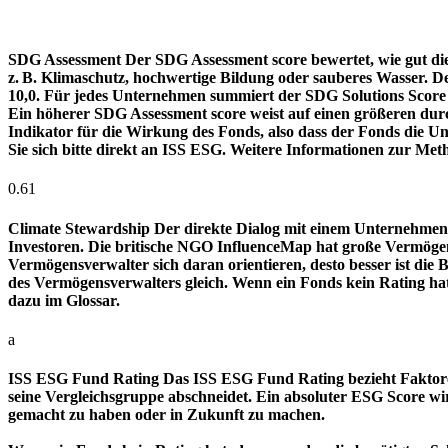
SDG Assessment
Der SDG Assessment score bewertet, wie gut di
z. B. Klimaschutz, hochwertige Bildung oder sauberes Wasser. D
10,0. Für jedes Unternehmen summiert der SDG Solutions Score de
Ein höherer SDG Assessment score weist auf einen größeren durch
Indikator für die Wirkung des Fonds, also dass der Fonds die
Sie sich bitte direkt an ISS ESG. Weitere Informationen zur Met
0.61
Climate Stewardship
Der direkte Dialog mit einem Unternehmen 
Investoren. Die britische NGO InfluenceMap hat große Vermögen
Vermögensverwalter sich daran orientieren, desto besser ist d
des Vermögensverwalters gleich. Wenn ein Fonds kein Rating ha
dazu im Glossar.
a
ISS ESG Fund Rating
Das ISS ESG Fund Rating bezieht Faktore
seine Vergleichsgruppe abschneidet. Ein absoluter ESG Score wir
gemacht zu haben oder in Zukunft zu machen.