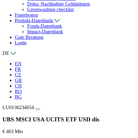
Doku: Nachhaltige Geldanlagen
Greenwashing checklist
Fragebogen
Produkt-Datenbank
Fonds-Datenbank
Impact-Datenbank
Gute Beratung
Login
DE
EN
FR
CZ
GR
CH
RO
BG
LU0136234654
UBS MSCI USA UCITS ETF USD dis
€ 463 Mio