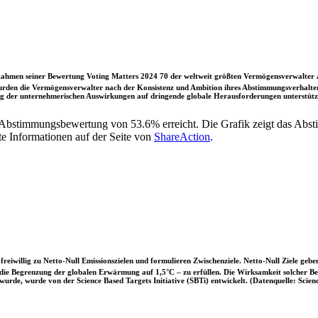
ahmen seiner Bewertung Voting Matters 2024 70 der weltweit größten Vermögensverwalter a
rden die Vermögensverwalter nach der Konsistenz und Ambition ihres Abstimmungsverhaltens
ung der unternehmerischen Auswirkungen auf dringende globale Herausforderungen unterstütze
-Abstimmungsbewertung von 53.6% erreicht. Die Grafik zeigt das Ab
te Informationen auf der Seite von
ShareAction
.
iwillig zu Netto-Null Emissionszielen und formulieren Zwischenziele. Netto-Null Ziele geben
ie Begrenzung der globalen Erwärmung auf 1,5°C – zu erfüllen. Die Wirksamkeit solcher Beke
wurde, wurde von der Science Based Targets Initiative (SBTi) entwickelt. (Datenquelle: Scienc