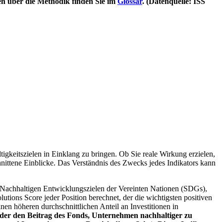
en über die Methodik finden Sie im
Glossar
. (Datenquelle: ISS
igkeitszielen in Einklang zu bringen. Ob Sie reale Wirkung erzielen,
nittene Einblicke. Das Verständnis des Zwecks jedes Indikators kann
Nachhaltigen Entwicklungszielen der Vereinten Nationen (SDGs),
ions Score jeder Position berechnet, der die wichtigsten positiven
n höheren durchschnittlichen Anteil an Investitionen in
 oder den Beitrag des Fonds, Unternehmen nachhaltiger zu