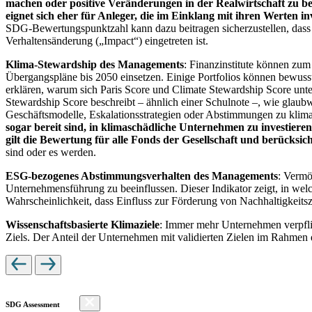
machen oder positive Veränderungen in der Realwirtschaft zu be
eignet sich eher für Anleger, die im Einklang mit ihren Werten i
SDG-Bewertungspunktzahl kann dazu beitragen sicherzustellen, dass dur
Verhaltensänderung („Impact“) eingetreten ist.
Klima-Stewardship des Managements
: Finanzinstitute können zum
Übergangspläne bis 2050 einsetzen. Einige Portfolios können bewusst
erklären, warum sich Paris Score und Climate Stewardship Score unt
Stewardship Score beschreibt – ähnlich einer Schulnote –, wie gla
Geschäftsmodelle, Eskalationsstrategien oder Abstimmungen zu kli
sogar bereit sind, in klimaschädliche Unternehmen zu investiere
gilt die Bewertung für alle Fonds der Gesellschaft und berücks
sind oder es werden.
ESG-bezogenes Abstimmungsverhalten des Managements
: Vermö
Unternehmensführung zu beeinflussen. Dieser Indikator zeigt, in we
Wahrscheinlichkeit, dass Einfluss zur Förderung von Nachhaltigkeitszi
Wissenschaftsbasierte Klimaziele
: Immer mehr Unternehmen verpfli
Ziels. Der Anteil der Unternehmen mit validierten Zielen im Rahmen 
SDG Assessment