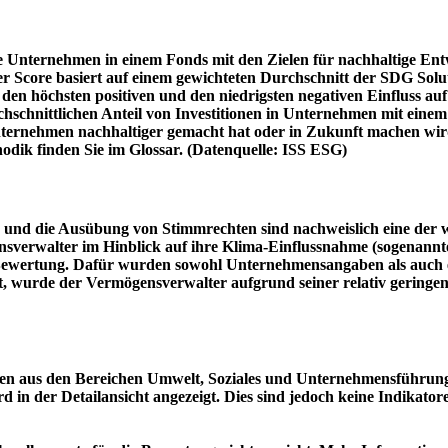
e Unternehmen in einem Fonds mit den Zielen für nachhaltige En
er Score basiert auf einem gewichteten Durchschnitt der SDG Solu
n höchsten positiven und den niedrigsten negativen Einfluss auf 
schnittlichen Anteil von Investitionen in Unternehmen mit einem n
 Unternehmen nachhaltiger gemacht hat oder in Zukunft machen 
hodik finden Sie im Glossar. (Datenquelle: ISS ESG)
und die Ausübung von Stimmrechten sind nachweislich eine der w
sverwalter im Hinblick auf ihre Klima-Einflussnahme (sogenanntes
ie Bewertung. Dafür wurden sowohl Unternehmensangaben als auch e
t, wurde der Vermögensverwalter aufgrund seiner relativ geringe
n aus den Bereichen Umwelt, Soziales und Unternehmensführung mi
d in der Detailansicht angezeigt. Dies sind jedoch keine Indikat