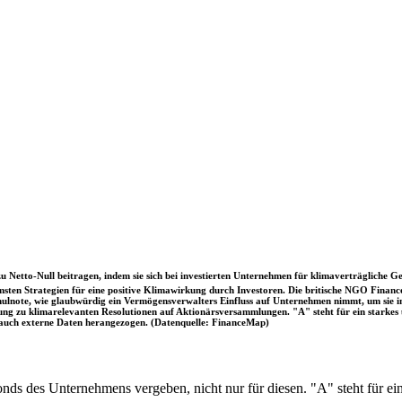
u Netto-Null beitragen, indem sie sich bei investierten Unternehmen für klimaverträgliche Ge
sten Strategien für eine positive Klimawirkung durch Investoren. Die britische NGO Fina
chulnote, wie glaubwürdig ein Vermögensverwalters Einfluss auf Unternehmen nimmt, um sie
immung zu klimarelevanten Resolutionen auf Aktionärsversammlungen. "A" steht für ein sta
uch externe Daten herangezogen. (Datenquelle: FinanceMap)
Fonds des Unternehmens vergeben, nicht nur für diesen. "A" steht für