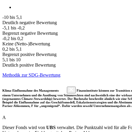
-10 bis 5,1
Deutlich negative Bewertung
-5,1 bis -0,2
Begrenzt negative Bewertung
-0,2 bis 0,2
Keine (Netto-)Bewertung
0,2 bis 5,1
Begrenzt positive Bewertung
5,1 bis 10
Deutlich positive Bewertung
Methodik zur SDG-Bewertung
Klima-Einflussnahme des Managements
Finanzinstitute können zur Transition z
einem Unternehmen und die Ausübung von Stimmrechten sind nachweislich eine der wirksam
(sogenanntes Climate-Stewardship) bewertet. Der Buchstabe beschreibt ähnlich wie eine S
Beispiel die Einflussnahme auf das Geschäftsmodell, Eskalationsstrategien und die Abst
Pariser Abkommen, F für „ungenügend“. Dafür wurden sowohl Unternehmensangaben als a
A
Dieser Fonds wird von
UBS
verwaltet. Die Punktzahl wird für alle 