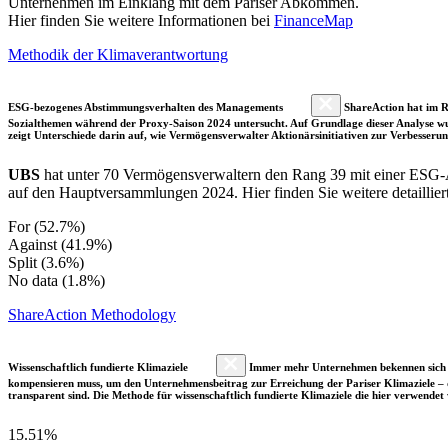
Unternehmen im Einklang mit dem Pariser Abkommen.
Hier finden Sie weitere Informationen bei
FinanceMap
Methodik der Klimaverantwortung
ESG-bezogenes Abstimmungsverhalten des Managements
ShareAction hat im R
Sozialthemen während der Proxy-Saison 2024 untersucht. Auf Grundlage dieser Analyse wu
zeigt Unterschiede darin auf, wie Vermögensverwalter Aktionärsinitiativen zur Verbesser
UBS
hat unter 70 Vermögensverwaltern den Rang 39 mit einer ESG
auf den Hauptversammlungen 2024. Hier finden Sie weitere detaillier
For (52.7%)
Against (41.9%)
Split (3.6%)
No data (1.8%)
ShareAction Methodology
Wissenschaftlich fundierte Klimaziele
Immer mehr Unternehmen bekennen sich fre
kompensieren muss, um den Unternehmensbeitrag zur Erreichung der Pariser Klimaziele – d
transparent sind. Die Methode für wissenschaftlich fundierte Klimaziele die hier verwendet 
15.51%