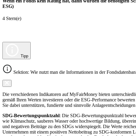
Wenn ein Fonds kein Rating hat, dann wurden die benötigten Sc
ESG)
4 Stern(e)
Tipp
Sektion: Wie nutzt man die Informationen in der Fondsdatenba
Die verschiedenen Indikatoren auf MyFairMoney bieten unterschiedlich
gemäß Ihren Werten investieren oder die ESG-Performance bewerten mö
Sie dabei unterstützen, fundierte und sinnvolle Anlageentscheidungen 
SDG-Bewertungspunktzahl
: Die SDG-Bewertungspunktzahl bewerte
wie Klimaschutz, sauberes Wasser oder hochwertige Bildung, übereins
und negativen Beiträge zu den SDGs widerspiegelt. Die Werte reiche
Unternehmen mit einem positiven Nettobeitrag zu SDG-konformen 