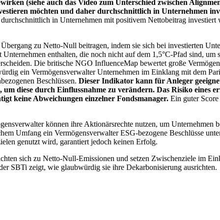
wirken (siehe auch das Video zum Unterschied zwischen Alignment
nvestieren möchten und daher durchschnittlich in Unternehmen inve
chschnittlich in Unternehmen mit positivem Nettobeitrag investiert wird
 Übergang zu Netto-Null beitragen, indem sie sich bei investierten Unt
 Unternehmen enthalten, die noch nicht auf dem 1,5°C-Pfad sind, um s
erscheiden. Die britische NGO InfluenceMap bewertet große Vermögensv
ubwürdig ein Vermögensverwalter Unternehmen im Einklang mit dem Pari
mabezogenen Beschlüssen.
Dieser Indikator kann für Anleger geeignet
n, um diese durch Einflussnahme zu verändern. Das Risiko eines er
ichtigt keine Abweichungen einzelner Fondsmanager.
Ein guter Score 
gensverwalter können ihre Aktionärsrechte nutzen, um Unternehmen
lchem Umfang ein Vermögensverwalter ESG-bezogene Beschlüsse unterstü
elen genutzt wird, garantiert jedoch keinen Erfolg.
chten sich zu Netto-Null-Emissionen und setzen Zwischenziele im Eink
der SBTi zeigt, wie glaubwürdig sie ihre Dekarbonisierung ausrichten.