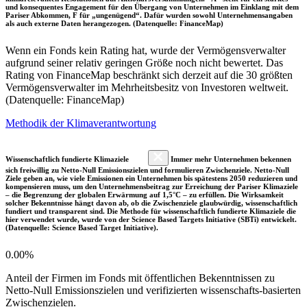
und konsequentes Engagement für den Übergang von Unternehmen im Einklang mit dem
Pariser Abkommen, F für „ungenügend“. Dafür wurden sowohl Unternehmensangaben
als auch externe Daten herangezogen. (Datenquelle: FinanceMap)
Wenn ein Fonds kein Rating hat, wurde der Vermögensverwalter
aufgrund seiner relativ geringen Größe noch nicht bewertet. Das
Rating von FinanceMap beschränkt sich derzeit auf die 30 größten
Vermögensverwalter im Mehrheitsbesitz von Investoren weltweit.
(Datenquelle: FinanceMap)
Methodik der Klimaverantwortung
Wissenschaftlich fundierte Klimaziele
Immer mehr Unternehmen bekennen
sich freiwillig zu Netto-Null Emissionszielen und formulieren Zwischenziele. Netto-Null
Ziele geben an, wie viele Emissionen ein Unternehmen bis spätestens 2050 reduzieren und
kompensieren muss, um den Unternehmensbeitrag zur Erreichung der Pariser Klimaziele
– die Begrenzung der globalen Erwärmung auf 1,5°C – zu erfüllen. Die Wirksamkeit
solcher Bekenntnisse hängt davon ab, ob die Zwischenziele glaubwürdig, wissenschaftlich
fundiert und transparent sind. Die Methode für wissenschaftlich fundierte Klimaziele die
hier verwendet wurde, wurde von der Science Based Targets Initiative (SBTi) entwickelt.
(Datenquelle: Science Based Target Initiative).
0.00%
Anteil der Firmen im Fonds mit öffentlichen Bekenntnissen zu
Netto-Null Emissionszielen und verifizierten wissenschafts-basierten
Zwischenzielen.