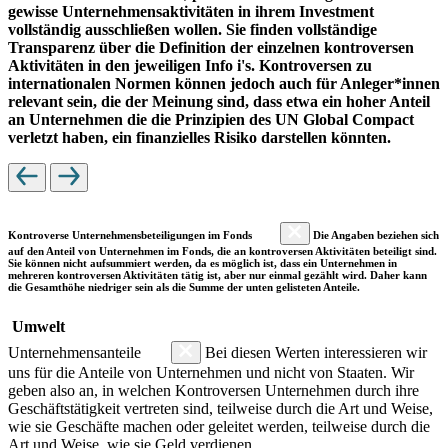
gewisse Unternehmensaktivitäten in ihrem Investment
vollständig ausschließen wollen. Sie finden vollständige
Transparenz über die Definition der einzelnen kontroversen
Aktivitäten in den jeweiligen Info i's. Kontroversen zu
internationalen Normen können jedoch auch für Anleger*innen
relevant sein, die der Meinung sind, dass etwa ein hoher Anteil
an Unternehmen die die Prinzipien des UN Global Compact
verletzt haben, ein finanzielles Risiko darstellen könnten.
Kontroverse Unternehmensbeteiligungen im Fonds
Die Angaben beziehen sich
auf den Anteil von Unternehmen im Fonds, die an kontroversen Aktivitäten beteiligt sind.
Sie können nicht aufsummiert werden, da es möglich ist, dass ein Unternehmen in
mehreren kontroversen Aktivitäten tätig ist, aber nur einmal gezählt wird. Daher kann
die Gesamthöhe niedriger sein als die Summe der unten gelisteten Anteile.
Umwelt
Unternehmensanteile
Bei diesen Werten interessieren wir
uns für die Anteile von Unternehmen und nicht von Staaten. Wir
geben also an, in welchen Kontroversen Unternehmen durch ihre
Geschäftstätigkeit vertreten sind, teilweise durch die Art und Weise,
wie sie Geschäfte machen oder geleitet werden, teilweise durch die
Art und Weise, wie sie Geld verdienen.