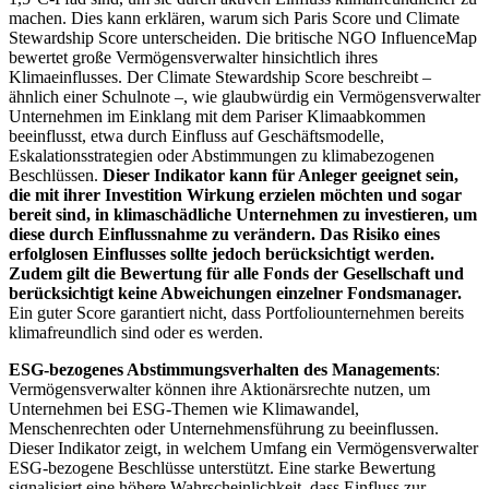
machen. Dies kann erklären, warum sich Paris Score und Climate
Stewardship Score unterscheiden. Die britische NGO InfluenceMap
bewertet große Vermögensverwalter hinsichtlich ihres
Klimaeinflusses. Der Climate Stewardship Score beschreibt –
ähnlich einer Schulnote –, wie glaubwürdig ein Vermögensverwalter
Unternehmen im Einklang mit dem Pariser Klimaabkommen
beeinflusst, etwa durch Einfluss auf Geschäftsmodelle,
Eskalationsstrategien oder Abstimmungen zu klimabezogenen
Beschlüssen.
Dieser Indikator kann für Anleger geeignet sein,
die mit ihrer Investition Wirkung erzielen möchten und sogar
bereit sind, in klimaschädliche Unternehmen zu investieren, um
diese durch Einflussnahme zu verändern. Das Risiko eines
erfolglosen Einflusses sollte jedoch berücksichtigt werden.
Zudem gilt die Bewertung für alle Fonds der Gesellschaft und
berücksichtigt keine Abweichungen einzelner Fondsmanager.
Ein guter Score garantiert nicht, dass Portfoliounternehmen bereits
klimafreundlich sind oder es werden.
ESG-bezogenes Abstimmungsverhalten des Managements
:
Vermögensverwalter können ihre Aktionärsrechte nutzen, um
Unternehmen bei ESG-Themen wie Klimawandel,
Menschenrechten oder Unternehmensführung zu beeinflussen.
Dieser Indikator zeigt, in welchem Umfang ein Vermögensverwalter
ESG-bezogene Beschlüsse unterstützt. Eine starke Bewertung
signalisiert eine höhere Wahrscheinlichkeit, dass Einfluss zur