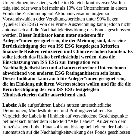
Unternehmen investiert, welche im Bereich kontroverser Waffen
tätig sind oder wenn bei mehr als 10% der Unternehmen in einem
Fonds die Zustimmung auf Aktionärsversammlungen zu
Vorstandswahlen oder Vergütungsberichten unter 90% liegen.
(Quelle: ISS ESG) Von der Prime-Auszeichnung kann jedoch nicht
automatisch auf die Nachhaltigkeitswirkung des Fonds geschlossen
werden.
Dieser Indikator kann unter anderem für
Anleger*innen geeignet sein, die der Meinung sind, dass eine
Berücksichtigung der von ISS ESG festgelegten Kriterien
finanzielle Risiken reduzieren und Chance erhöhen könnten. Es
sollte jedoch das Risiko berücksichtigt werden, dass die
Einschätzung von ISS ESG zur Integration von
Nachhaltigkeitsrisiken und -chancen einzelner Unternehmen
abweichend von anderen ESG Ratinganbietern sein kann.
Dieser Indikator kann auch für Anleger*innen geeignet sein,
die im Einklang mit ihren Werten stehen wollen und für die die
Berücksichtigung der von ISS ESG festgelegten
Mindestkriterien dafür ausreichend sind.
Labels
: Alle aufgeführten Labels nutzen unterschiedliche
Definitionen, Mindestkriterien und Prüfungsverfahren. Ein
Vergleich der Labels in Hinblick auf verschiedene Gesichtspunkte
befindet sich hinter dem Klickfeld "Alle Labels". Außer von dem
französischem Label Finansol kann bislang bei keinem der Labels
automatisch auf die Nachhaltigkeitswirkung des Fonds geschlossen