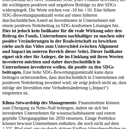
die wichtigsten positiven und negativen Beiträge zu den SDGs
widerspiegelt. Die Werte reichen von -10 bis +10. Eine höhere
SDG-Bewertungspunktzahl weist auf einen höheren
durchschnittlichen Anteil an Investitionen in Unternehmen mit
einem positiven Nettobeitrag zu SDG-konformen Lösungen hin.
Dies ist jedoch kein Indikator für die reale Wirkung oder den
Beitrag des Fonds, Unternehmen nachhaltiger zu machen oder
positive Veränderungen in der Realwirtschaft zu bewirken
(siehe auch das Video zum Unterschied zwischen Alignment
und Impact im unteren Bereich dieser Seite). Dieser Indikator
eignet sich eher für Anleger, die im Einklang mit ihren Werten
investieren möchten und daher durchschnittlich in
Unternehmen investieren wollen, die positiv zu den SDGs
beitragen.
Eine hohe SDG-Bewertungspunktzahl kann dazu
beitragen sicherzustellen, dass durchschnittlich in Unternehmen mit
positivem Nettobeitrag investiert wird; sie zeigt jedoch nicht an, dass
infolge der Investition eine Verhaltensänderung („Impact“)
eingetreten ist.
Klima-Stewardship des Managements
: Finanzinstitute können
zum Übergang zu Netto-Null beitragen, indem sie sich bei
investierten Unternehmen für wissenschaftsbasierte und extern
geprüfte Übergangspläne bis 2050 einsetzen. Einige Portfolios
können bewusst Unternehmen enthalten, die noch nicht auf dem
1,5°C-Pfad sind, um sie durch aktiven Einfluss klimafreundlicher zu