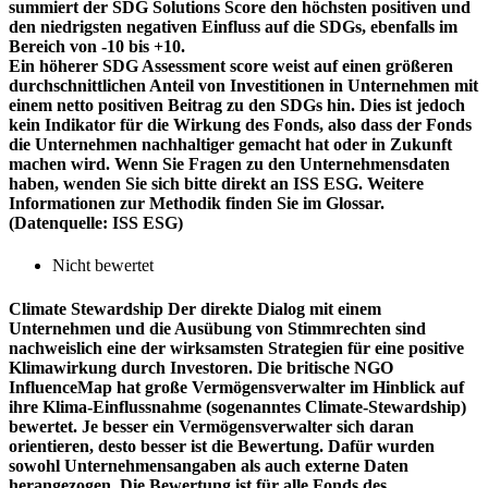
summiert der SDG Solutions Score den höchsten positiven und
den niedrigsten negativen Einfluss auf die SDGs, ebenfalls im
Bereich von -10 bis +10.
Ein höherer SDG Assessment score weist auf einen größeren
durchschnittlichen Anteil von Investitionen in Unternehmen mit
einem netto positiven Beitrag zu den SDGs hin. Dies ist jedoch
kein Indikator für die Wirkung des Fonds, also dass der Fonds
die Unternehmen nachhaltiger gemacht hat oder in Zukunft
machen wird. Wenn Sie Fragen zu den Unternehmensdaten
haben, wenden Sie sich bitte direkt an ISS ESG. Weitere
Informationen zur Methodik finden Sie im Glossar.
(Datenquelle: ISS ESG)
Nicht bewertet
Climate Stewardship
Der direkte Dialog mit einem
Unternehmen und die Ausübung von Stimmrechten sind
nachweislich eine der wirksamsten Strategien für eine positive
Klimawirkung durch Investoren. Die britische NGO
InfluenceMap hat große Vermögensverwalter im Hinblick auf
ihre Klima-Einflussnahme (sogenanntes Climate-Stewardship)
bewertet. Je besser ein Vermögensverwalter sich daran
orientieren, desto besser ist die Bewertung. Dafür wurden
sowohl Unternehmensangaben als auch externe Daten
herangezogen. Die Bewertung ist für alle Fonds des