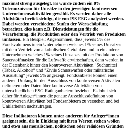
maximal streng ausgelegt. Es wurde zudem ein 0%
Toleranzniveau für Umsätze in den jeweiligen kontroversen
Unternehmensaktivitäten gewählt. Es werden daher alle
Aktivitäten berücksichtigt, die von ISS ESG analysiert werden.
Dabei werden verschiedene Stufen der Wertschöpfung
betrachtet, dies kann z.B. Dienstleistungen für die
Verarbeitung, die Produktion oder den Vertrieb von Produkten
umfassen.
Ein Beispiel: Angenommen, dass jeweils 5% des
Fondsvolumens in ein Unternehmen welches 1% seines Umsatzes
mit dem Vertrieb von alkoholischen Getränken und in ein anderes
Unternehmen welches 1% seines Umsatzes mit der Produktion von
Sauerstoffmasken für die Luftwaffe erwirtschaften, dann werden in
der Datenbank hinter den kontroversen Aktivitäten "Suchtmittel
(Tabak, Alkohol)" und "Zivile Schusswaffen oder militärische
Ausrüstung" jeweils 5% angezeigt. Fondsanbieter können einen
anderen Umfang für den Ausschluss von kontroversen Aktiviäten
definieren oder Daten über kontroverse Aktivitäten von
unterschiedlichen ESG Ratinganbietern beziehen. Es lohnt sich
daher für Anleger*innen die genaue Ausschlussdefinition von
kontroversen Aktiviäten bei Fondsanbietern zu verstehen und bei
Unklarheiten nachzufragen.
Diese Indikatoren können unter anderem für Anleger*innen
geeignet sein, die in Einklang mit ihren Werten stehen wollen
und etwa aus moralischen, politischen oder religiösen Gründen