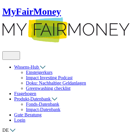
MyFairMoney
Wissens-Hub
Einsteigerkurs
Impact Investing Podcast
Doku: Nachhaltige Geldanlagen
Greenwashing checklist
Fragebogen
Produkt-Datenbank
Fonds-Datenbank
Impact-Datenbank
Gute Beratung
Login
DE