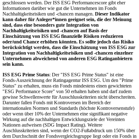
geschlossen werden. Der ISS ESG Performancescore gibt eher
Informationen darüber wie gut die Unternehmen im Fonds
Nachhaltigkeitsrisiken und -chancen managen.
Dieser Indikator
kann daher für Anleger*innen geeignet sein, die der Meinung
sind, dass eine besonders gute Integration von
Nachhaltigkeitsrisiken und -chancen auf Basis der
Einschätzung von ISS ESG finanzielle Risiken reduzieren
oder/und Chance erhöhen könnten. Es sollte jedoch das Risiko
berücksichtigt werden, dass die Einschätzung von ISS ESG zur
Integration von Nachhaltigkeitsrisiken und -chancen einzelner
Unternehmen abweichend von anderen ESG Ratinganbietern
sein kann.
ISS ESG Prime Status
: Der "ISS ESG Prime Status" ist eine
Fonds-Auszeichnung der Ratingagentur ISS ESG. Um den "Prime
Status" zu erhalten, muss ein Fonds mindestens einen gewichteten
"ESG Performance Score" von 50 erhalten haben und darf zudem
gewisse Schwellenwerte für Ausschlusskriterien nicht überschreiten.
Darunter fallen Fonds mit Kontroversen im Bereich der
internationalen Normen und Standards (höchste Kontroversenstufe)
oder wenn über 10% der Unternehmen eine signifikant negative
Wirkung auf die nachhaltigen Entwicklungsziele der Vereinten
Nationen aufweisen (SDG Impact Rating). Weitere
Auschlusskriterien sind, wenn der CO2-Fußabdruck um 150% über
dem Durchschnitt der Fondsvergleichsgruppe liegt oder ein Fonds in