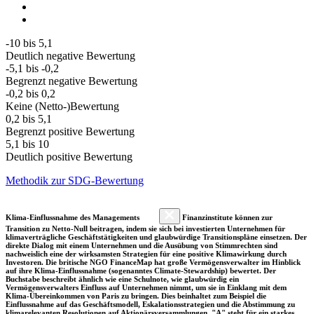
-10 bis 5,1
Deutlich negative Bewertung
-5,1 bis -0,2
Begrenzt negative Bewertung
-0,2 bis 0,2
Keine (Netto-)Bewertung
0,2 bis 5,1
Begrenzt positive Bewertung
5,1 bis 10
Deutlich positive Bewertung
Methodik zur SDG-Bewertung
Klima-Einflussnahme des Managements
Finanzinstitute können zur
Transition zu Netto-Null beitragen, indem sie sich bei investierten Unternehmen für
klimaverträgliche Geschäftstätigkeiten und glaubwürdige Transitionspläne einsetzen. Der
direkte Dialog mit einem Unternehmen und die Ausübung von Stimmrechten sind
nachweislich eine der wirksamsten Strategien für eine positive Klimawirkung durch
Investoren. Die britische NGO FinanceMap hat große Vermögensverwalter im Hinblick
auf ihre Klima-Einflussnahme (sogenanntes Climate-Stewardship) bewertet. Der
Buchstabe beschreibt ähnlich wie eine Schulnote, wie glaubwürdig ein
Vermögensverwalters Einfluss auf Unternehmen nimmt, um sie in Einklang mit dem
Klima-Übereinkommen von Paris zu bringen. Dies beinhaltet zum Beispiel die
Einflussnahme auf das Geschäftsmodell, Eskalationsstrategien und die Abstimmung zu
klimarelevanten Resolutionen auf Aktionärsversammlungen. "A" steht für ein starkes