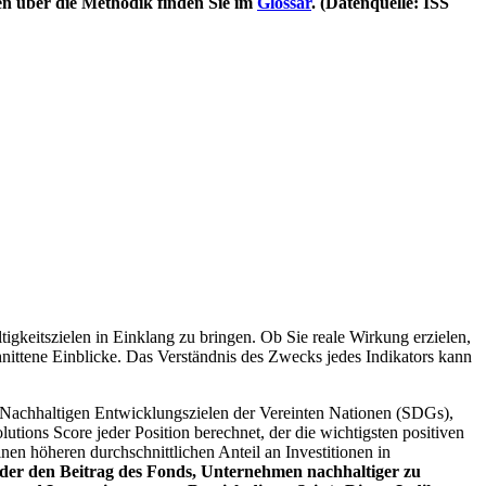
en über die Methodik finden Sie im
Glossar
. (Datenquelle: ISS
igkeitszielen in Einklang zu bringen. Ob Sie reale Wirkung erzielen,
nittene Einblicke. Das Verständnis des Zwecks jedes Indikators kann
Nachhaltigen Entwicklungszielen der Vereinten Nationen (SDGs),
ions Score jeder Position berechnet, der die wichtigsten positiven
n höheren durchschnittlichen Anteil an Investitionen in
 oder den Beitrag des Fonds, Unternehmen nachhaltiger zu