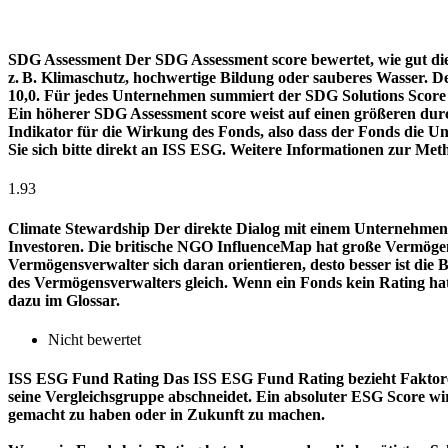
SDG Assessment
Der SDG Assessment score bewertet, wie gut di
z. B. Klimaschutz, hochwertige Bildung oder sauberes Wasser. D
10,0. Für jedes Unternehmen summiert der SDG Solutions Score de
Ein höherer SDG Assessment score weist auf einen größeren durch
Indikator für die Wirkung des Fonds, also dass der Fonds die
Sie sich bitte direkt an ISS ESG. Weitere Informationen zur Met
1.93
Climate Stewardship
Der direkte Dialog mit einem Unternehmen 
Investoren. Die britische NGO InfluenceMap hat große Vermögen
Vermögensverwalter sich daran orientieren, desto besser ist d
des Vermögensverwalters gleich. Wenn ein Fonds kein Rating ha
dazu im Glossar.
Nicht bewertet
ISS ESG Fund Rating
Das ISS ESG Fund Rating bezieht Faktore
seine Vergleichsgruppe abschneidet. Ein absoluter ESG Score wir
gemacht zu haben oder in Zukunft zu machen.