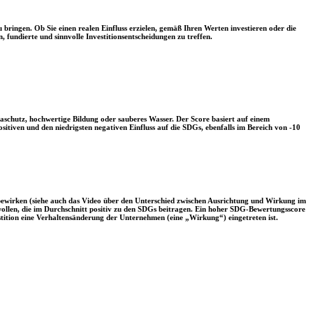
 bringen. Ob Sie einen realen Einfluss erzielen, gemäß Ihren Werten investieren oder die
, fundierte und sinnvolle Investitionsentscheidungen zu treffen.
aschutz, hochwertige Bildung oder sauberes Wasser. Der Score basiert auf einem
tiven und den niedrigsten negativen Einfluss auf die SDGs, ebenfalls im Bereich von -10
 bewirken (siehe auch das Video über den Unterschied zwischen Ausrichtung und Wirkung im
 wollen, die im Durchschnitt positiv zu den SDGs beitragen. Ein hoher SDG-Bewertungsscore
vestition eine Verhaltensänderung der Unternehmen (eine „Wirkung“) eingetreten ist.