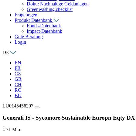
Doku: Nachhaltige Geldanlagen
Greenwashing checklist
Fragebogen
Produkt-Datenbank
Fonds-Datenbank
Impact-Datenbank
Gute Beratung
Login
DE
EN
FR
CZ
GR
CH
RO
BG
LU0145456207
Generali IS - Sycomore Sustainable Europn Eqty DX
€ 71 Mio