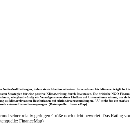
u Netto-Null beitragen, indem sie sich bei investierten Unternehmen für klimaverträgliche Ge
sten Strategien für eine positive Klimawirkung durch Investoren. Die britische NGO Fina
chulnote, wie glaubwürdig ein Vermögensverwalters Einfluss auf Unternehmen nimmt, um sie
immung zu klimarelevanten Resolutionen auf Aktionärsversammlungen. "A" steht für ein sta
uch externe Daten herangezogen. (Datenquelle: FinanceMap)
nd seiner relativ geringen Größe noch nicht bewertet. Das Rating von
atenquelle: FinanceMap)