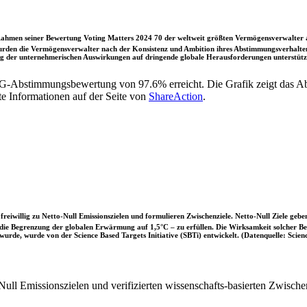
ahmen seiner Bewertung Voting Matters 2024 70 der weltweit größten Vermögensverwalter a
rden die Vermögensverwalter nach der Konsistenz und Ambition ihres Abstimmungsverhaltens
ung der unternehmerischen Auswirkungen auf dringende globale Herausforderungen unterstütze
SG-Abstimmungsbewertung von 97.6% erreicht. Die Grafik zeigt das
te Informationen auf der Seite von
ShareAction
.
iwillig zu Netto-Null Emissionszielen und formulieren Zwischenziele. Netto-Null Ziele geben
ie Begrenzung der globalen Erwärmung auf 1,5°C – zu erfüllen. Die Wirksamkeit solcher Beke
wurde, wurde von der Science Based Targets Initiative (SBTi) entwickelt. (Datenquelle: Scienc
ull Emissionszielen und verifizierten wissenschafts-basierten Zwische