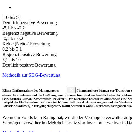
-10 bis 5,1
Deutlich negative Bewertung
-5,1 bis -0,2
Begrenzt negative Bewertung
-0,2 bis 0,2
Keine (Netto-)Bewertung
0,2 bis 5,1
Begrenzt positive Bewertung
5,1 bis 10
Deutlich positive Bewertung
Methodik zur SDG-Bewertung
Klima-Einflussnahme des Managements
Finanzinstitute können zur Transition z
einem Unternehmen und die Ausübung von Stimmrechten sind nachweislich eine der wirksam
(sogenanntes Climate-Stewardship) bewertet. Der Buchstabe beschreibt ähnlich wie eine S
Beispiel die Einflussnahme auf das Geschäftsmodell, Eskalationsstrategien und die Abst
Pariser Abkommen, F für „ungenügend“. Dafür wurden sowohl Unternehmensangaben als a
Wenn ein Fonds kein Rating hat, wurde der Vermögensverwalter aufgru
Vermögensverwalter im Mehrheitsbesitz von Investoren weltweit. (D