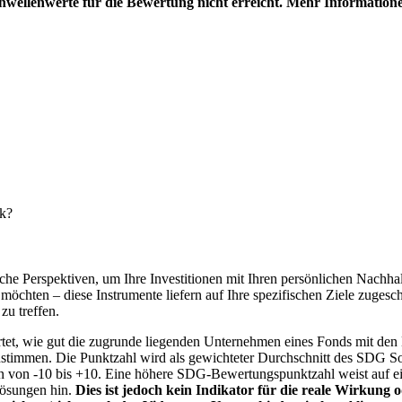
hwellenwerte für die Bewertung nicht erreicht. Mehr Information
nk?
e Perspektiven, um Ihre Investitionen mit Ihren persönlichen Nachhalt
chten – diese Instrumente liefern auf Ihre spezifischen Ziele zugesch
zu treffen.
t, wie gut die zugrunde liegenden Unternehmen eines Fonds mit den 
timmen. Die Punktzahl wird als gewichteter Durchschnitt des SDG Solut
n von -10 bis +10. Eine höhere SDG-Bewertungspunktzahl weist auf eine
Lösungen hin.
Dies ist jedoch kein Indikator für die reale Wirkung