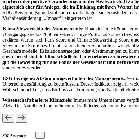
machen oder positive Veränderungen in der Realwirtschaft zu be
eignet sich eher für Anleger, die im Einklang mit ihren Werten i
SDG-Bewertungspunktzahl kann dazu beitragen sicherzustellen, dass dur
Verhaltensänderung („Impact“) eingetreten ist.
Klima-Stewardship des Managements
: Finanzinstitute können zum
Übergangspläne bis 2050 einsetzen. Einige Portfolios können bewusst
erklären, warum sich Paris Score und Climate Stewardship Score unt
Stewardship Score beschreibt – ähnlich einer Schulnote –, wie gla
Geschäftsmodelle, Eskalationsstrategien oder Abstimmungen zu kli
sogar bereit sind, in klimaschädliche Unternehmen zu investiere
gilt die Bewertung für alle Fonds der Gesellschaft und berücks
sind oder es werden.
ESG-bezogenes Abstimmungsverhalten des Managements
: Vermö
Unternehmensführung zu beeinflussen. Dieser Indikator zeigt, in we
Wahrscheinlichkeit, dass Einfluss zur Förderung von Nachhaltigkeitszi
Wissenschaftsbasierte Klimaziele
: Immer mehr Unternehmen verpfli
Ziels. Der Anteil der Unternehmen mit validierten Zielen im Rahmen 
SDG Assessment