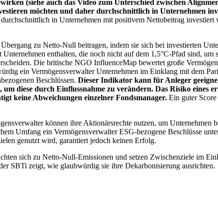
wirken (siehe auch das Video zum Unterschied zwischen Alignment
nvestieren möchten und daher durchschnittlich in Unternehmen inve
chschnittlich in Unternehmen mit positivem Nettobeitrag investiert wird
 Übergang zu Netto-Null beitragen, indem sie sich bei investierten Unt
 Unternehmen enthalten, die noch nicht auf dem 1,5°C-Pfad sind, um s
erscheiden. Die britische NGO InfluenceMap bewertet große Vermögensv
ubwürdig ein Vermögensverwalter Unternehmen im Einklang mit dem Pari
mabezogenen Beschlüssen.
Dieser Indikator kann für Anleger geeignet
n, um diese durch Einflussnahme zu verändern. Das Risiko eines er
ichtigt keine Abweichungen einzelner Fondsmanager.
Ein guter Score 
gensverwalter können ihre Aktionärsrechte nutzen, um Unternehmen
lchem Umfang ein Vermögensverwalter ESG-bezogene Beschlüsse unterstü
elen genutzt wird, garantiert jedoch keinen Erfolg.
chten sich zu Netto-Null-Emissionen und setzen Zwischenziele im Eink
der SBTi zeigt, wie glaubwürdig sie ihre Dekarbonisierung ausrichten.