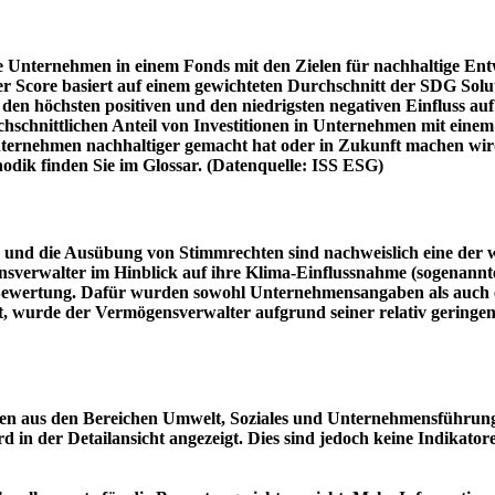
e Unternehmen in einem Fonds mit den Zielen für nachhaltige En
er Score basiert auf einem gewichteten Durchschnitt der SDG Solu
n höchsten positiven und den niedrigsten negativen Einfluss auf 
schnittlichen Anteil von Investitionen in Unternehmen mit einem n
 Unternehmen nachhaltiger gemacht hat oder in Zukunft machen 
hodik finden Sie im Glossar. (Datenquelle: ISS ESG)
und die Ausübung von Stimmrechten sind nachweislich eine der w
sverwalter im Hinblick auf ihre Klima-Einflussnahme (sogenanntes
ie Bewertung. Dafür wurden sowohl Unternehmensangaben als auch e
t, wurde der Vermögensverwalter aufgrund seiner relativ geringe
n aus den Bereichen Umwelt, Soziales und Unternehmensführung mi
d in der Detailansicht angezeigt. Dies sind jedoch keine Indikat