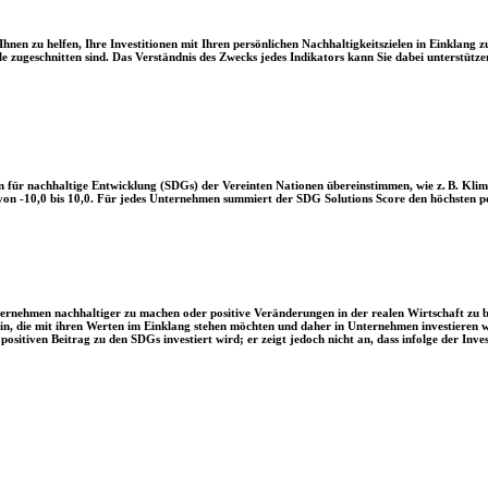
en zu helfen, Ihre Investitionen mit Ihren persönlichen Nachhaltigkeitszielen in Einklang zu
le zugeschnitten sind. Das Verständnis des Zwecks jedes Indikators kann Sie dabei unterstützen
 für nachhaltige Entwicklung (SDGs) der Vereinten Nationen übereinstimmen, wie z. B. Klim
n -10,0 bis 10,0. Für jedes Unternehmen summiert der SDG Solutions Score den höchsten posi
Unternehmen nachhaltiger zu machen oder positive Veränderungen in der realen Wirtschaft zu
 sein, die mit ihren Werten im Einklang stehen möchten und daher in Unternehmen investieren
positiven Beitrag zu den SDGs investiert wird; er zeigt jedoch nicht an, dass infolge der In