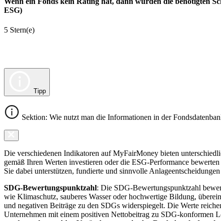
Wenn ein Fonds kein Rating hat, dann wurden die benötigten Sc
ESG)
5 Stern(e)
Tipp
Sektion: Wie nutzt man die Informationen in der Fondsdatenba
Die verschiedenen Indikatoren auf MyFairMoney bieten unterschiedlich
gemäß Ihren Werten investieren oder die ESG-Performance bewerten mö
Sie dabei unterstützen, fundierte und sinnvolle Anlageentscheidungen 
SDG-Bewertungspunktzahl
: Die SDG-Bewertungspunktzahl bewerte
wie Klimaschutz, sauberes Wasser oder hochwertige Bildung, übereins
und negativen Beiträge zu den SDGs widerspiegelt. Die Werte reiche
Unternehmen mit einem positiven Nettobeitrag zu SDG-konformen 