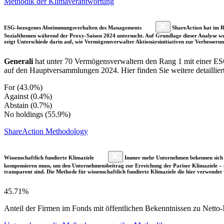
Methodik der Klimaverantwortung
ESG-bezogenes Abstimmungsverhalten des Managements
ShareAction hat im R
Sozialthemen während der Proxy-Saison 2024 untersucht. Auf Grundlage dieser Analyse wu
zeigt Unterschiede darin auf, wie Vermögensverwalter Aktionärsinitiativen zur Verbesser
Generali
hat unter 70 Vermögensverwaltern den Rang 1 mit einer E
auf den Hauptversammlungen 2024. Hier finden Sie weitere detaillier
For (43.0%)
Against (0.4%)
Abstain (0.7%)
No holdings (55.9%)
ShareAction Methodology
Wissenschaftlich fundierte Klimaziele
Immer mehr Unternehmen bekennen sich fre
kompensieren muss, um den Unternehmensbeitrag zur Erreichung der Pariser Klimaziele – d
transparent sind. Die Methode für wissenschaftlich fundierte Klimaziele die hier verwendet 
45.71%
Anteil der Firmen im Fonds mit öffentlichen Bekenntnissen zu Netto-N