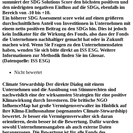
summiert der SDG Solutions Score den höchsten positiven und
den niedrigsten negativen Einfluss auf die SDGs, ebenfalls im
Bereich von -10 bis +10.
Ein höherer SDG Assessment score weist auf einen größeren
durchschnittlichen Anteil von Investitionen in Unternehmen mit
einem netto positiven Beitrag zu den SDGs hin. Dies ist jedoch
kein Indikator für die Wirkung des Fonds, also dass der Fonds
die Unternehmen nachhaltiger gemacht hat oder in Zukunft
machen wird. Wenn Sie Fragen zu den Unternehmensdaten
haben, wenden Sie sich bitte direkt an ISS ESG. Weitere
Informationen zur Methodik finden Sie im Glossar.
(Datenquelle: ISS ESG)
Nicht bewertet
Climate Stewardship
Der direkte Dialog mit einem
Unternehmen und die Ausübung von Stimmrechten sind
nachweislich eine der wirksamsten Strategien für eine positive
Klimawirkung durch Investoren. Die britische NGO
InfluenceMap hat große Vermögensverwalter im Hinblick auf
ihre Klima-Einflussnahme (sogenanntes Climate-Stewardship)
bewertet. Je besser ein Vermögensverwalter sich daran
orientieren, desto besser ist die Bewertung. Dafür wurden
sowohl Unternehmensangaben als auch externe Daten
herangezogen. Die Bewertung ist für alle Fonds des