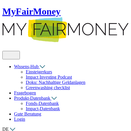
MyFairMoney
Wissens-Hub
Einsteigerkurs
Impact Investing Podcast
Doku: Nachhaltige Geldanlagen
Greenwashing checklist
Fragebogen
Produkt-Datenbank
Fonds-Datenbank
Impact-Datenbank
Gute Beratung
Login
DE