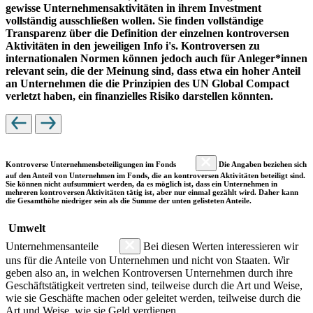
gewisse Unternehmensaktivitäten in ihrem Investment
vollständig ausschließen wollen. Sie finden vollständige
Transparenz über die Definition der einzelnen kontroversen
Aktivitäten in den jeweiligen Info i's. Kontroversen zu
internationalen Normen können jedoch auch für Anleger*innen
relevant sein, die der Meinung sind, dass etwa ein hoher Anteil
an Unternehmen die die Prinzipien des UN Global Compact
verletzt haben, ein finanzielles Risiko darstellen könnten.
Kontroverse Unternehmensbeteiligungen im Fonds
Die Angaben beziehen sich
auf den Anteil von Unternehmen im Fonds, die an kontroversen Aktivitäten beteiligt sind.
Sie können nicht aufsummiert werden, da es möglich ist, dass ein Unternehmen in
mehreren kontroversen Aktivitäten tätig ist, aber nur einmal gezählt wird. Daher kann
die Gesamthöhe niedriger sein als die Summe der unten gelisteten Anteile.
Umwelt
Unternehmensanteile
Bei diesen Werten interessieren wir
uns für die Anteile von Unternehmen und nicht von Staaten. Wir
geben also an, in welchen Kontroversen Unternehmen durch ihre
Geschäftstätigkeit vertreten sind, teilweise durch die Art und Weise,
wie sie Geschäfte machen oder geleitet werden, teilweise durch die
Art und Weise, wie sie Geld verdienen.