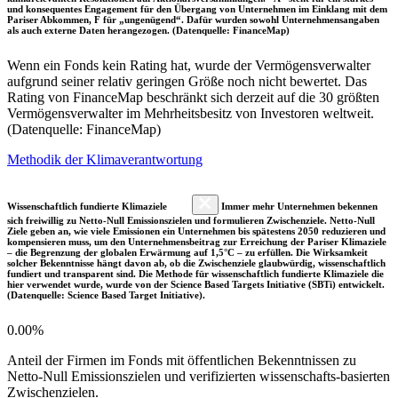
und konsequentes Engagement für den Übergang von Unternehmen im Einklang mit dem
Pariser Abkommen, F für „ungenügend“. Dafür wurden sowohl Unternehmensangaben
als auch externe Daten herangezogen. (Datenquelle: FinanceMap)
Wenn ein Fonds kein Rating hat, wurde der Vermögensverwalter
aufgrund seiner relativ geringen Größe noch nicht bewertet. Das
Rating von FinanceMap beschränkt sich derzeit auf die 30 größten
Vermögensverwalter im Mehrheitsbesitz von Investoren weltweit.
(Datenquelle: FinanceMap)
Methodik der Klimaverantwortung
Wissenschaftlich fundierte Klimaziele
Immer mehr Unternehmen bekennen
sich freiwillig zu Netto-Null Emissionszielen und formulieren Zwischenziele. Netto-Null
Ziele geben an, wie viele Emissionen ein Unternehmen bis spätestens 2050 reduzieren und
kompensieren muss, um den Unternehmensbeitrag zur Erreichung der Pariser Klimaziele
– die Begrenzung der globalen Erwärmung auf 1,5°C – zu erfüllen. Die Wirksamkeit
solcher Bekenntnisse hängt davon ab, ob die Zwischenziele glaubwürdig, wissenschaftlich
fundiert und transparent sind. Die Methode für wissenschaftlich fundierte Klimaziele die
hier verwendet wurde, wurde von der Science Based Targets Initiative (SBTi) entwickelt.
(Datenquelle: Science Based Target Initiative).
0.00%
Anteil der Firmen im Fonds mit öffentlichen Bekenntnissen zu
Netto-Null Emissionszielen und verifizierten wissenschafts-basierten
Zwischenzielen.