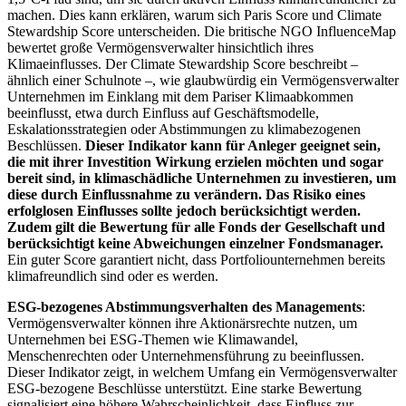
machen. Dies kann erklären, warum sich Paris Score und Climate
Stewardship Score unterscheiden. Die britische NGO InfluenceMap
bewertet große Vermögensverwalter hinsichtlich ihres
Klimaeinflusses. Der Climate Stewardship Score beschreibt –
ähnlich einer Schulnote –, wie glaubwürdig ein Vermögensverwalter
Unternehmen im Einklang mit dem Pariser Klimaabkommen
beeinflusst, etwa durch Einfluss auf Geschäftsmodelle,
Eskalationsstrategien oder Abstimmungen zu klimabezogenen
Beschlüssen.
Dieser Indikator kann für Anleger geeignet sein,
die mit ihrer Investition Wirkung erzielen möchten und sogar
bereit sind, in klimaschädliche Unternehmen zu investieren, um
diese durch Einflussnahme zu verändern. Das Risiko eines
erfolglosen Einflusses sollte jedoch berücksichtigt werden.
Zudem gilt die Bewertung für alle Fonds der Gesellschaft und
berücksichtigt keine Abweichungen einzelner Fondsmanager.
Ein guter Score garantiert nicht, dass Portfoliounternehmen bereits
klimafreundlich sind oder es werden.
ESG-bezogenes Abstimmungsverhalten des Managements
:
Vermögensverwalter können ihre Aktionärsrechte nutzen, um
Unternehmen bei ESG-Themen wie Klimawandel,
Menschenrechten oder Unternehmensführung zu beeinflussen.
Dieser Indikator zeigt, in welchem Umfang ein Vermögensverwalter
ESG-bezogene Beschlüsse unterstützt. Eine starke Bewertung
signalisiert eine höhere Wahrscheinlichkeit, dass Einfluss zur