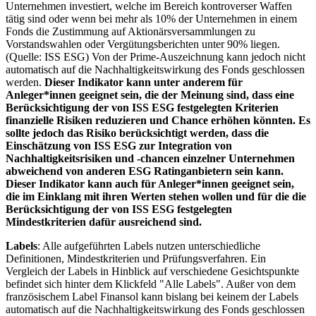
Unternehmen investiert, welche im Bereich kontroverser Waffen
tätig sind oder wenn bei mehr als 10% der Unternehmen in einem
Fonds die Zustimmung auf Aktionärsversammlungen zu
Vorstandswahlen oder Vergütungsberichten unter 90% liegen.
(Quelle: ISS ESG) Von der Prime-Auszeichnung kann jedoch nicht
automatisch auf die Nachhaltigkeitswirkung des Fonds geschlossen
werden.
Dieser Indikator kann unter anderem für
Anleger*innen geeignet sein, die der Meinung sind, dass eine
Berücksichtigung der von ISS ESG festgelegten Kriterien
finanzielle Risiken reduzieren und Chance erhöhen könnten. Es
sollte jedoch das Risiko berücksichtigt werden, dass die
Einschätzung von ISS ESG zur Integration von
Nachhaltigkeitsrisiken und -chancen einzelner Unternehmen
abweichend von anderen ESG Ratinganbietern sein kann.
Dieser Indikator kann auch für Anleger*innen geeignet sein,
die im Einklang mit ihren Werten stehen wollen und für die die
Berücksichtigung der von ISS ESG festgelegten
Mindestkriterien dafür ausreichend sind.
Labels
: Alle aufgeführten Labels nutzen unterschiedliche
Definitionen, Mindestkriterien und Prüfungsverfahren. Ein
Vergleich der Labels in Hinblick auf verschiedene Gesichtspunkte
befindet sich hinter dem Klickfeld "Alle Labels". Außer von dem
französischem Label Finansol kann bislang bei keinem der Labels
automatisch auf die Nachhaltigkeitswirkung des Fonds geschlossen