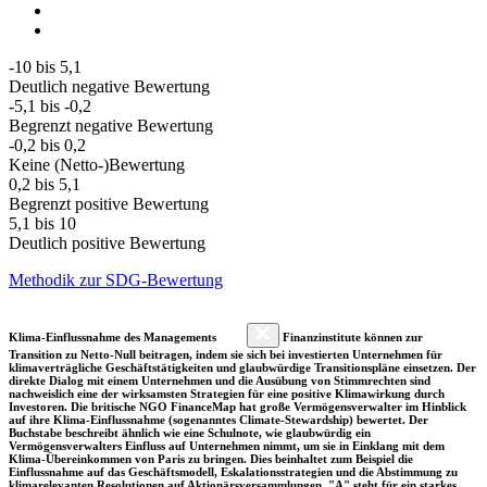
-10 bis 5,1
Deutlich negative Bewertung
-5,1 bis -0,2
Begrenzt negative Bewertung
-0,2 bis 0,2
Keine (Netto-)Bewertung
0,2 bis 5,1
Begrenzt positive Bewertung
5,1 bis 10
Deutlich positive Bewertung
Methodik zur SDG-Bewertung
Klima-Einflussnahme des Managements
Finanzinstitute können zur
Transition zu Netto-Null beitragen, indem sie sich bei investierten Unternehmen für
klimaverträgliche Geschäftstätigkeiten und glaubwürdige Transitionspläne einsetzen. Der
direkte Dialog mit einem Unternehmen und die Ausübung von Stimmrechten sind
nachweislich eine der wirksamsten Strategien für eine positive Klimawirkung durch
Investoren. Die britische NGO FinanceMap hat große Vermögensverwalter im Hinblick
auf ihre Klima-Einflussnahme (sogenanntes Climate-Stewardship) bewertet. Der
Buchstabe beschreibt ähnlich wie eine Schulnote, wie glaubwürdig ein
Vermögensverwalters Einfluss auf Unternehmen nimmt, um sie in Einklang mit dem
Klima-Übereinkommen von Paris zu bringen. Dies beinhaltet zum Beispiel die
Einflussnahme auf das Geschäftsmodell, Eskalationsstrategien und die Abstimmung zu
klimarelevanten Resolutionen auf Aktionärsversammlungen. "A" steht für ein starkes