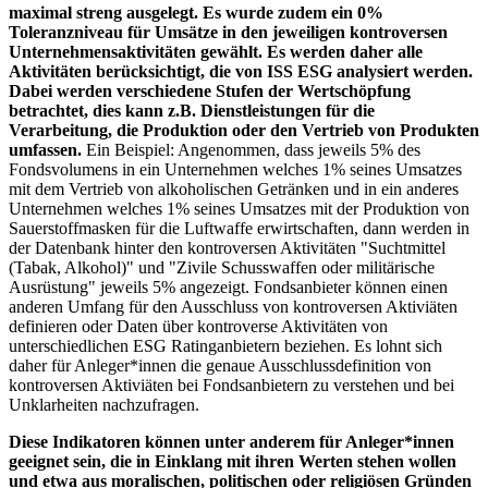
maximal streng ausgelegt. Es wurde zudem ein 0%
Toleranzniveau für Umsätze in den jeweiligen kontroversen
Unternehmensaktivitäten gewählt. Es werden daher alle
Aktivitäten berücksichtigt, die von ISS ESG analysiert werden.
Dabei werden verschiedene Stufen der Wertschöpfung
betrachtet, dies kann z.B. Dienstleistungen für die
Verarbeitung, die Produktion oder den Vertrieb von Produkten
umfassen.
Ein Beispiel: Angenommen, dass jeweils 5% des
Fondsvolumens in ein Unternehmen welches 1% seines Umsatzes
mit dem Vertrieb von alkoholischen Getränken und in ein anderes
Unternehmen welches 1% seines Umsatzes mit der Produktion von
Sauerstoffmasken für die Luftwaffe erwirtschaften, dann werden in
der Datenbank hinter den kontroversen Aktivitäten "Suchtmittel
(Tabak, Alkohol)" und "Zivile Schusswaffen oder militärische
Ausrüstung" jeweils 5% angezeigt. Fondsanbieter können einen
anderen Umfang für den Ausschluss von kontroversen Aktiviäten
definieren oder Daten über kontroverse Aktivitäten von
unterschiedlichen ESG Ratinganbietern beziehen. Es lohnt sich
daher für Anleger*innen die genaue Ausschlussdefinition von
kontroversen Aktiviäten bei Fondsanbietern zu verstehen und bei
Unklarheiten nachzufragen.
Diese Indikatoren können unter anderem für Anleger*innen
geeignet sein, die in Einklang mit ihren Werten stehen wollen
und etwa aus moralischen, politischen oder religiösen Gründen