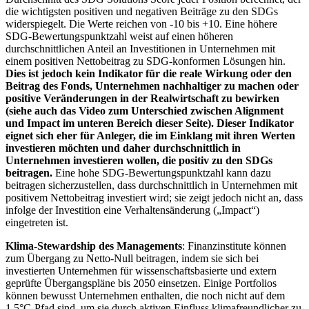
die wichtigsten positiven und negativen Beiträge zu den SDGs
widerspiegelt. Die Werte reichen von -10 bis +10. Eine höhere
SDG-Bewertungspunktzahl weist auf einen höheren
durchschnittlichen Anteil an Investitionen in Unternehmen mit
einem positiven Nettobeitrag zu SDG-konformen Lösungen hin.
Dies ist jedoch kein Indikator für die reale Wirkung oder den
Beitrag des Fonds, Unternehmen nachhaltiger zu machen oder
positive Veränderungen in der Realwirtschaft zu bewirken
(siehe auch das Video zum Unterschied zwischen Alignment
und Impact im unteren Bereich dieser Seite). Dieser Indikator
eignet sich eher für Anleger, die im Einklang mit ihren Werten
investieren möchten und daher durchschnittlich in
Unternehmen investieren wollen, die positiv zu den SDGs
beitragen.
Eine hohe SDG-Bewertungspunktzahl kann dazu
beitragen sicherzustellen, dass durchschnittlich in Unternehmen mit
positivem Nettobeitrag investiert wird; sie zeigt jedoch nicht an, dass
infolge der Investition eine Verhaltensänderung („Impact“)
eingetreten ist.
Klima-Stewardship des Managements
: Finanzinstitute können
zum Übergang zu Netto-Null beitragen, indem sie sich bei
investierten Unternehmen für wissenschaftsbasierte und extern
geprüfte Übergangspläne bis 2050 einsetzen. Einige Portfolios
können bewusst Unternehmen enthalten, die noch nicht auf dem
1,5°C-Pfad sind, um sie durch aktiven Einfluss klimafreundlicher zu