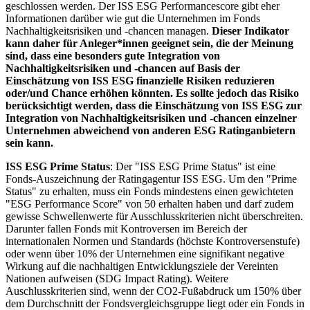
geschlossen werden. Der ISS ESG Performancescore gibt eher
Informationen darüber wie gut die Unternehmen im Fonds
Nachhaltigkeitsrisiken und -chancen managen.
Dieser Indikator
kann daher für Anleger*innen geeignet sein, die der Meinung
sind, dass eine besonders gute Integration von
Nachhaltigkeitsrisiken und -chancen auf Basis der
Einschätzung von ISS ESG finanzielle Risiken reduzieren
oder/und Chance erhöhen könnten. Es sollte jedoch das Risiko
berücksichtigt werden, dass die Einschätzung von ISS ESG zur
Integration von Nachhaltigkeitsrisiken und -chancen einzelner
Unternehmen abweichend von anderen ESG Ratinganbietern
sein kann.
ISS ESG Prime Status
: Der "ISS ESG Prime Status" ist eine
Fonds-Auszeichnung der Ratingagentur ISS ESG. Um den "Prime
Status" zu erhalten, muss ein Fonds mindestens einen gewichteten
"ESG Performance Score" von 50 erhalten haben und darf zudem
gewisse Schwellenwerte für Ausschlusskriterien nicht überschreiten.
Darunter fallen Fonds mit Kontroversen im Bereich der
internationalen Normen und Standards (höchste Kontroversenstufe)
oder wenn über 10% der Unternehmen eine signifikant negative
Wirkung auf die nachhaltigen Entwicklungsziele der Vereinten
Nationen aufweisen (SDG Impact Rating). Weitere
Auschlusskriterien sind, wenn der CO2-Fußabdruck um 150% über
dem Durchschnitt der Fondsvergleichsgruppe liegt oder ein Fonds in