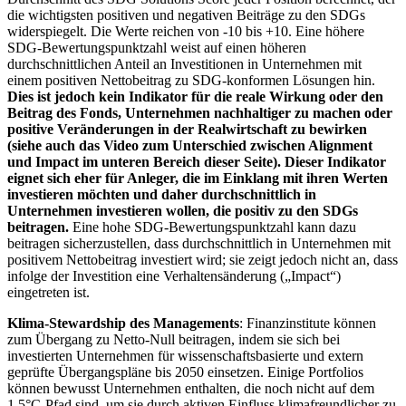
die wichtigsten positiven und negativen Beiträge zu den SDGs
widerspiegelt. Die Werte reichen von -10 bis +10. Eine höhere
SDG-Bewertungspunktzahl weist auf einen höheren
durchschnittlichen Anteil an Investitionen in Unternehmen mit
einem positiven Nettobeitrag zu SDG-konformen Lösungen hin.
Dies ist jedoch kein Indikator für die reale Wirkung oder den
Beitrag des Fonds, Unternehmen nachhaltiger zu machen oder
positive Veränderungen in der Realwirtschaft zu bewirken
(siehe auch das Video zum Unterschied zwischen Alignment
und Impact im unteren Bereich dieser Seite). Dieser Indikator
eignet sich eher für Anleger, die im Einklang mit ihren Werten
investieren möchten und daher durchschnittlich in
Unternehmen investieren wollen, die positiv zu den SDGs
beitragen.
Eine hohe SDG-Bewertungspunktzahl kann dazu
beitragen sicherzustellen, dass durchschnittlich in Unternehmen mit
positivem Nettobeitrag investiert wird; sie zeigt jedoch nicht an, dass
infolge der Investition eine Verhaltensänderung („Impact“)
eingetreten ist.
Klima-Stewardship des Managements
: Finanzinstitute können
zum Übergang zu Netto-Null beitragen, indem sie sich bei
investierten Unternehmen für wissenschaftsbasierte und extern
geprüfte Übergangspläne bis 2050 einsetzen. Einige Portfolios
können bewusst Unternehmen enthalten, die noch nicht auf dem
1,5°C-Pfad sind, um sie durch aktiven Einfluss klimafreundlicher zu