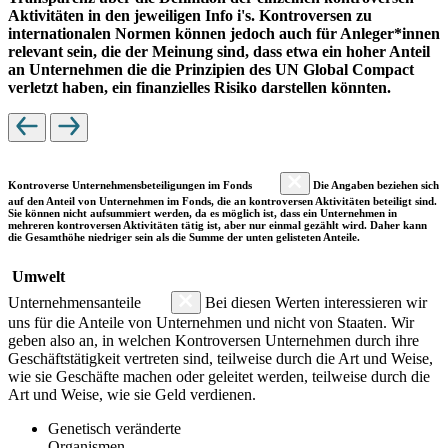
Aktivitäten in den jeweiligen Info i's. Kontroversen zu
internationalen Normen können jedoch auch für Anleger*innen
relevant sein, die der Meinung sind, dass etwa ein hoher Anteil
an Unternehmen die die Prinzipien des UN Global Compact
verletzt haben, ein finanzielles Risiko darstellen könnten.
Kontroverse Unternehmensbeteiligungen im Fonds
Die Angaben beziehen sich
auf den Anteil von Unternehmen im Fonds, die an kontroversen Aktivitäten beteiligt sind.
Sie können nicht aufsummiert werden, da es möglich ist, dass ein Unternehmen in
mehreren kontroversen Aktivitäten tätig ist, aber nur einmal gezählt wird. Daher kann
die Gesamthöhe niedriger sein als die Summe der unten gelisteten Anteile.
Umwelt
Unternehmensanteile
Bei diesen Werten interessieren wir
uns für die Anteile von Unternehmen und nicht von Staaten. Wir
geben also an, in welchen Kontroversen Unternehmen durch ihre
Geschäftstätigkeit vertreten sind, teilweise durch die Art und Weise,
wie sie Geschäfte machen oder geleitet werden, teilweise durch die
Art und Weise, wie sie Geld verdienen.
Genetisch veränderte
Organismen