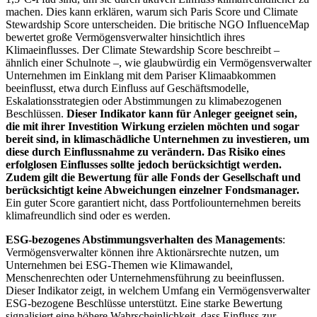
machen. Dies kann erklären, warum sich Paris Score und Climate
Stewardship Score unterscheiden. Die britische NGO InfluenceMap
bewertet große Vermögensverwalter hinsichtlich ihres
Klimaeinflusses. Der Climate Stewardship Score beschreibt –
ähnlich einer Schulnote –, wie glaubwürdig ein Vermögensverwalter
Unternehmen im Einklang mit dem Pariser Klimaabkommen
beeinflusst, etwa durch Einfluss auf Geschäftsmodelle,
Eskalationsstrategien oder Abstimmungen zu klimabezogenen
Beschlüssen.
Dieser Indikator kann für Anleger geeignet sein,
die mit ihrer Investition Wirkung erzielen möchten und sogar
bereit sind, in klimaschädliche Unternehmen zu investieren, um
diese durch Einflussnahme zu verändern. Das Risiko eines
erfolglosen Einflusses sollte jedoch berücksichtigt werden.
Zudem gilt die Bewertung für alle Fonds der Gesellschaft und
berücksichtigt keine Abweichungen einzelner Fondsmanager.
Ein guter Score garantiert nicht, dass Portfoliounternehmen bereits
klimafreundlich sind oder es werden.
ESG-bezogenes Abstimmungsverhalten des Managements
:
Vermögensverwalter können ihre Aktionärsrechte nutzen, um
Unternehmen bei ESG-Themen wie Klimawandel,
Menschenrechten oder Unternehmensführung zu beeinflussen.
Dieser Indikator zeigt, in welchem Umfang ein Vermögensverwalter
ESG-bezogene Beschlüsse unterstützt. Eine starke Bewertung
signalisiert eine höhere Wahrscheinlichkeit, dass Einfluss zur