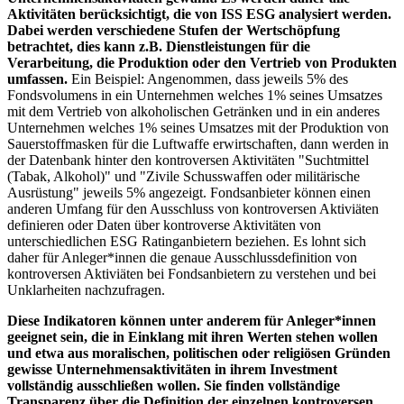
Aktivitäten berücksichtigt, die von ISS ESG analysiert werden.
Dabei werden verschiedene Stufen der Wertschöpfung
betrachtet, dies kann z.B. Dienstleistungen für die
Verarbeitung, die Produktion oder den Vertrieb von Produkten
umfassen.
Ein Beispiel: Angenommen, dass jeweils 5% des
Fondsvolumens in ein Unternehmen welches 1% seines Umsatzes
mit dem Vertrieb von alkoholischen Getränken und in ein anderes
Unternehmen welches 1% seines Umsatzes mit der Produktion von
Sauerstoffmasken für die Luftwaffe erwirtschaften, dann werden in
der Datenbank hinter den kontroversen Aktivitäten "Suchtmittel
(Tabak, Alkohol)" und "Zivile Schusswaffen oder militärische
Ausrüstung" jeweils 5% angezeigt. Fondsanbieter können einen
anderen Umfang für den Ausschluss von kontroversen Aktiviäten
definieren oder Daten über kontroverse Aktivitäten von
unterschiedlichen ESG Ratinganbietern beziehen. Es lohnt sich
daher für Anleger*innen die genaue Ausschlussdefinition von
kontroversen Aktiviäten bei Fondsanbietern zu verstehen und bei
Unklarheiten nachzufragen.
Diese Indikatoren können unter anderem für Anleger*innen
geeignet sein, die in Einklang mit ihren Werten stehen wollen
und etwa aus moralischen, politischen oder religiösen Gründen
gewisse Unternehmensaktivitäten in ihrem Investment
vollständig ausschließen wollen. Sie finden vollständige
Transparenz über die Definition der einzelnen kontroversen