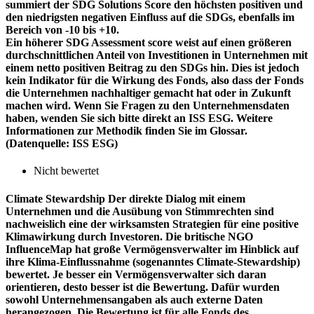
summiert der SDG Solutions Score den höchsten positiven und
den niedrigsten negativen Einfluss auf die SDGs, ebenfalls im
Bereich von -10 bis +10.
Ein höherer SDG Assessment score weist auf einen größeren
durchschnittlichen Anteil von Investitionen in Unternehmen mit
einem netto positiven Beitrag zu den SDGs hin. Dies ist jedoch
kein Indikator für die Wirkung des Fonds, also dass der Fonds
die Unternehmen nachhaltiger gemacht hat oder in Zukunft
machen wird. Wenn Sie Fragen zu den Unternehmensdaten
haben, wenden Sie sich bitte direkt an ISS ESG. Weitere
Informationen zur Methodik finden Sie im Glossar.
(Datenquelle: ISS ESG)
Nicht bewertet
Climate Stewardship
Der direkte Dialog mit einem
Unternehmen und die Ausübung von Stimmrechten sind
nachweislich eine der wirksamsten Strategien für eine positive
Klimawirkung durch Investoren. Die britische NGO
InfluenceMap hat große Vermögensverwalter im Hinblick auf
ihre Klima-Einflussnahme (sogenanntes Climate-Stewardship)
bewertet. Je besser ein Vermögensverwalter sich daran
orientieren, desto besser ist die Bewertung. Dafür wurden
sowohl Unternehmensangaben als auch externe Daten
herangezogen. Die Bewertung ist für alle Fonds des