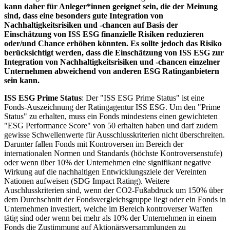
kann daher für Anleger*innen geeignet sein, die der Meinung
sind, dass eine besonders gute Integration von
Nachhaltigkeitsrisiken und -chancen auf Basis der
Einschätzung von ISS ESG finanzielle Risiken reduzieren
oder/und Chance erhöhen könnten. Es sollte jedoch das Risiko
berücksichtigt werden, dass die Einschätzung von ISS ESG zur
Integration von Nachhaltigkeitsrisiken und -chancen einzelner
Unternehmen abweichend von anderen ESG Ratinganbietern
sein kann.
ISS ESG Prime Status
: Der "ISS ESG Prime Status" ist eine
Fonds-Auszeichnung der Ratingagentur ISS ESG. Um den "Prime
Status" zu erhalten, muss ein Fonds mindestens einen gewichteten
"ESG Performance Score" von 50 erhalten haben und darf zudem
gewisse Schwellenwerte für Ausschlusskriterien nicht überschreiten.
Darunter fallen Fonds mit Kontroversen im Bereich der
internationalen Normen und Standards (höchste Kontroversenstufe)
oder wenn über 10% der Unternehmen eine signifikant negative
Wirkung auf die nachhaltigen Entwicklungsziele der Vereinten
Nationen aufweisen (SDG Impact Rating). Weitere
Auschlusskriterien sind, wenn der CO2-Fußabdruck um 150% über
dem Durchschnitt der Fondsvergleichsgruppe liegt oder ein Fonds in
Unternehmen investiert, welche im Bereich kontroverser Waffen
tätig sind oder wenn bei mehr als 10% der Unternehmen in einem
Fonds die Zustimmung auf Aktionärsversammlungen zu