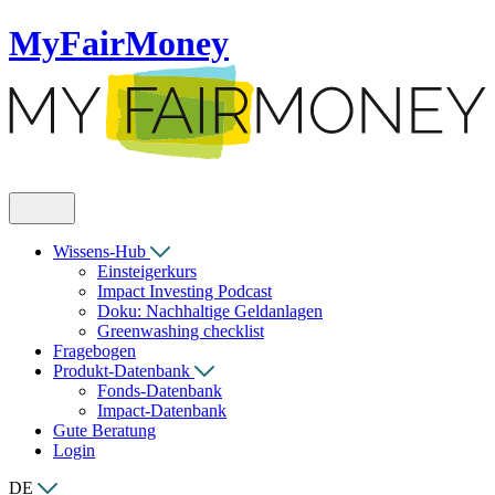
MyFairMoney
Wissens-Hub
Einsteigerkurs
Impact Investing Podcast
Doku: Nachhaltige Geldanlagen
Greenwashing checklist
Fragebogen
Produkt-Datenbank
Fonds-Datenbank
Impact-Datenbank
Gute Beratung
Login
DE