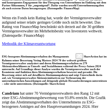
und konsequentes Engagement für den Übergang von Unternehmen im Einklang mit dem
Pariser Abkommen, F für „ungenügend“. Dafür wurden sowohl Unternehmensangaben
als auch externe Daten herangezogen. (Datenquelle: FinanceMap)
Wenn ein Fonds kein Rating hat, wurde der Vermögensverwalter
aufgrund seiner relativ geringen Größe noch nicht bewertet. Das
Rating von FinanceMap beschränkt sich derzeit auf die 30 größten
Vermögensverwalter im Mehrheitsbesitz von Investoren weltweit.
(Datenquelle: FinanceMap)
Methodik der Klimaverantwortung
ESG-bezogenes Abstimmungsverhalten des Managements
ShareAction hat im
Rahmen seiner Bewertung Voting Matters 2024 70 der weltweit größten
Vermögensverwalter analysiert und deren Abstimmungsverhalten zu 279
Aktionärsbeschlüssen zu Umwelt- und Sozialthemen während der Proxy-Saison 2024
untersucht. Auf Grundlage dieser Analyse wurden die Vermögensverwalter nach der
Konsistenz und Ambition ihres Abstimmungsverhaltens bewertet und gerankt. Die
Bewertung stützt sich auf detaillierte Abstimmungsdaten und zeigt Unterschiede darin
auf, wie Vermögensverwalter Aktionärsinitiativen zur Verbesserung der
unternehmerischen Auswirkungen auf dringende globale Herausforderungen unterstützen
– oder nicht unterstützen. (Datenquelle: ShareAction)
Candriam
hat unter 70 Vermögensverwaltern den Rang 12 mit
einer ESG-Abstimmungsbewertung von 93.8% erreicht. Die Grafik
zeigt das Abstimmungsverhalten des Unternehmens zu ESG-
bezogenen Anträgen auf den Hauptversammlungen 2024. Hier