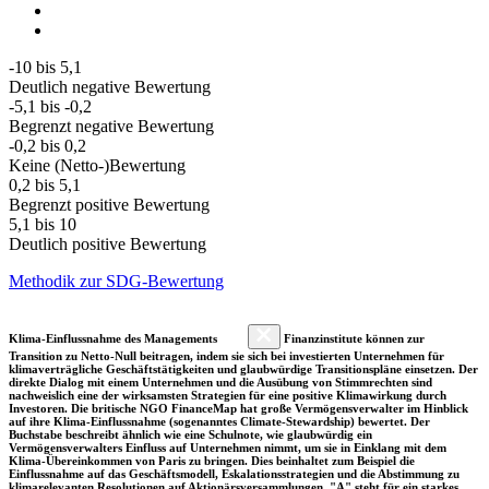
-10 bis 5,1
Deutlich negative Bewertung
-5,1 bis -0,2
Begrenzt negative Bewertung
-0,2 bis 0,2
Keine (Netto-)Bewertung
0,2 bis 5,1
Begrenzt positive Bewertung
5,1 bis 10
Deutlich positive Bewertung
Methodik zur SDG-Bewertung
Klima-Einflussnahme des Managements
Finanzinstitute können zur
Transition zu Netto-Null beitragen, indem sie sich bei investierten Unternehmen für
klimaverträgliche Geschäftstätigkeiten und glaubwürdige Transitionspläne einsetzen. Der
direkte Dialog mit einem Unternehmen und die Ausübung von Stimmrechten sind
nachweislich eine der wirksamsten Strategien für eine positive Klimawirkung durch
Investoren. Die britische NGO FinanceMap hat große Vermögensverwalter im Hinblick
auf ihre Klima-Einflussnahme (sogenanntes Climate-Stewardship) bewertet. Der
Buchstabe beschreibt ähnlich wie eine Schulnote, wie glaubwürdig ein
Vermögensverwalters Einfluss auf Unternehmen nimmt, um sie in Einklang mit dem
Klima-Übereinkommen von Paris zu bringen. Dies beinhaltet zum Beispiel die
Einflussnahme auf das Geschäftsmodell, Eskalationsstrategien und die Abstimmung zu
klimarelevanten Resolutionen auf Aktionärsversammlungen. "A" steht für ein starkes