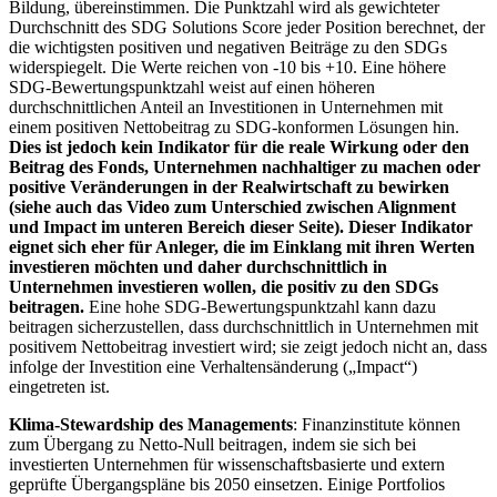
Bildung, übereinstimmen. Die Punktzahl wird als gewichteter
Durchschnitt des SDG Solutions Score jeder Position berechnet, der
die wichtigsten positiven und negativen Beiträge zu den SDGs
widerspiegelt. Die Werte reichen von -10 bis +10. Eine höhere
SDG-Bewertungspunktzahl weist auf einen höheren
durchschnittlichen Anteil an Investitionen in Unternehmen mit
einem positiven Nettobeitrag zu SDG-konformen Lösungen hin.
Dies ist jedoch kein Indikator für die reale Wirkung oder den
Beitrag des Fonds, Unternehmen nachhaltiger zu machen oder
positive Veränderungen in der Realwirtschaft zu bewirken
(siehe auch das Video zum Unterschied zwischen Alignment
und Impact im unteren Bereich dieser Seite). Dieser Indikator
eignet sich eher für Anleger, die im Einklang mit ihren Werten
investieren möchten und daher durchschnittlich in
Unternehmen investieren wollen, die positiv zu den SDGs
beitragen.
Eine hohe SDG-Bewertungspunktzahl kann dazu
beitragen sicherzustellen, dass durchschnittlich in Unternehmen mit
positivem Nettobeitrag investiert wird; sie zeigt jedoch nicht an, dass
infolge der Investition eine Verhaltensänderung („Impact“)
eingetreten ist.
Klima-Stewardship des Managements
: Finanzinstitute können
zum Übergang zu Netto-Null beitragen, indem sie sich bei
investierten Unternehmen für wissenschaftsbasierte und extern
geprüfte Übergangspläne bis 2050 einsetzen. Einige Portfolios