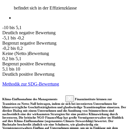
befindet sich in der Effizienzklasse
-10 bis 5,1
Deutlich negative Bewertung
-5,1 bis -0,2
Begrenzt negative Bewertung
-0,2 bis 0,2
Keine (Netto-)Bewertung
0,2 bis 5,1
Begrenzt positive Bewertung
5,1 bis 10
Deutlich positive Bewertung
Methodik zur SDG-Bewertung
Klima-Einflussnahme des Managements
Finanzinstitute können zur
Transition zu Netto-Null beitragen, indem sie sich bei investierten Unternehmen für
klimaverträgliche Geschäftstätigkeiten und glaubwürdige Transitionspläne einsetzen. Der
direkte Dialog mit einem Unternehmen und die Ausübung von Stimmrechten sind
nachweislich eine der wirksamsten Strategien für eine positive Klimawirkung durch
Investoren. Die britische NGO FinanceMap hat große Vermögensverwalter im Hinblick
auf ihre Klima-Einflussnahme (sogenanntes Climate-Stewardship) bewertet. Der
Buchstabe beschreibt ähnlich wie eine Schulnote, wie glaubwürdig ein
Vermögensverwalters Einfluss auf Unternehmen nimmt, um sie in Einklang mit dem