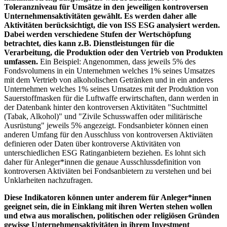
Toleranzniveau für Umsätze in den jeweiligen kontroversen
Unternehmensaktivitäten gewählt. Es werden daher alle
Aktivitäten berücksichtigt, die von ISS ESG analysiert werden.
Dabei werden verschiedene Stufen der Wertschöpfung
betrachtet, dies kann z.B. Dienstleistungen für die
Verarbeitung, die Produktion oder den Vertrieb von Produkten
umfassen.
Ein Beispiel: Angenommen, dass jeweils 5% des
Fondsvolumens in ein Unternehmen welches 1% seines Umsatzes
mit dem Vertrieb von alkoholischen Getränken und in ein anderes
Unternehmen welches 1% seines Umsatzes mit der Produktion von
Sauerstoffmasken für die Luftwaffe erwirtschaften, dann werden in
der Datenbank hinter den kontroversen Aktivitäten "Suchtmittel
(Tabak, Alkohol)" und "Zivile Schusswaffen oder militärische
Ausrüstung" jeweils 5% angezeigt. Fondsanbieter können einen
anderen Umfang für den Ausschluss von kontroversen Aktiviäten
definieren oder Daten über kontroverse Aktivitäten von
unterschiedlichen ESG Ratinganbietern beziehen. Es lohnt sich
daher für Anleger*innen die genaue Ausschlussdefinition von
kontroversen Aktiviäten bei Fondsanbietern zu verstehen und bei
Unklarheiten nachzufragen.
Diese Indikatoren können unter anderem für Anleger*innen
geeignet sein, die in Einklang mit ihren Werten stehen wollen
und etwa aus moralischen, politischen oder religiösen Gründen
gewisse Unternehmensaktivitäten in ihrem Investment