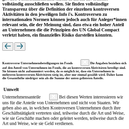
vollständig ausschließen wollen. Sie finden vollständige
Transparenz über die Definition der einzelnen kontroversen
Aktivitäten in den jeweiligen Info i's. Kontroversen zu
internationalen Normen können jedoch auch für Anleger*innen
relevant sein, die der Meinung sind, dass etwa ein hoher Anteil
an Unternehmen die die Prinzipien des UN Global Compact
verletzt haben, ein finanzielles Risiko darstellen könnten.
Kontroverse Unternehmensbeteiligungen im Fonds
Die Angaben beziehen sich
auf den Anteil von Unternehmen im Fonds, die an kontroversen Aktivitäten beteiligt sind.
Sie können nicht aufsummiert werden, da es möglich ist, dass ein Unternehmen in
mehreren kontroversen Aktivitäten tätig ist, aber nur einmal gezählt wird. Daher kann
die Gesamthöhe niedriger sein als die Summe der unten gelisteten Anteile.
Umwelt
Unternehmensanteile
Bei diesen Werten interessieren wir
uns für die Anteile von Unternehmen und nicht von Staaten. Wir
geben also an, in welchen Kontroversen Unternehmen durch ihre
Geschäftstätigkeit vertreten sind, teilweise durch die Art und Weise,
wie sie Geschäfte machen oder geleitet werden, teilweise durch die
Art und Weise, wie sie Geld verdienen.