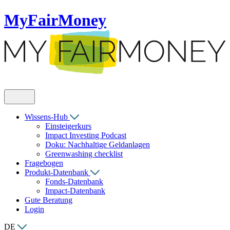
MyFairMoney
Wissens-Hub
Einsteigerkurs
Impact Investing Podcast
Doku: Nachhaltige Geldanlagen
Greenwashing checklist
Fragebogen
Produkt-Datenbank
Fonds-Datenbank
Impact-Datenbank
Gute Beratung
Login
DE