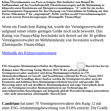
Klima-Übereinkommen von Paris zu bringen. Dies beinhaltet zum Beispiel die
Einflussnahme auf das Geschäftsmodell, Eskalationsstrategien und die Abstimmung zu
klimarelevanten Resolutionen auf Aktionärsversammlungen. "A" steht für ein starkes
und konsequentes Engagement für den Übergang von Unternehmen im Einklang mit dem
Pariser Abkommen, F für „ungenügend“. Dafür wurden sowohl Unternehmensangaben
als auch externe Daten herangezogen. (Datenquelle: FinanceMap)
Wenn ein Fonds kein Rating hat, wurde der Vermögensverwalter
aufgrund seiner relativ geringen Größe noch nicht bewertet. Das
Rating von FinanceMap beschränkt sich derzeit auf die 30 größten
Vermögensverwalter im Mehrheitsbesitz von Investoren weltweit.
(Datenquelle: FinanceMap)
Methodik der Klimaverantwortung
ESG-bezogenes Abstimmungsverhalten des Managements
ShareAction hat im
Rahmen seiner Bewertung Voting Matters 2024 70 der weltweit größten
Vermögensverwalter analysiert und deren Abstimmungsverhalten zu 279
Aktionärsbeschlüssen zu Umwelt- und Sozialthemen während der Proxy-Saison 2024
untersucht. Auf Grundlage dieser Analyse wurden die Vermögensverwalter nach der
Konsistenz und Ambition ihres Abstimmungsverhaltens bewertet und gerankt. Die
Bewertung stützt sich auf detaillierte Abstimmungsdaten und zeigt Unterschiede darin
auf, wie Vermögensverwalter Aktionärsinitiativen zur Verbesserung der
unternehmerischen Auswirkungen auf dringende globale Herausforderungen unterstützen
– oder nicht unterstützen. (Datenquelle: ShareAction)
Candriam
hat unter 70 Vermögensverwaltern den Rang 12 mit
einer ESG-Abstimmungsbewertung von 93.8% erreicht. Die Grafik