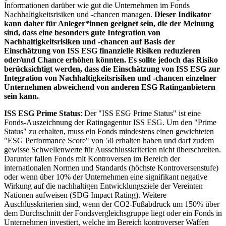
Informationen darüber wie gut die Unternehmen im Fonds
Nachhaltigkeitsrisiken und -chancen managen.
Dieser Indikator
kann daher für Anleger*innen geeignet sein, die der Meinung
sind, dass eine besonders gute Integration von
Nachhaltigkeitsrisiken und -chancen auf Basis der
Einschätzung von ISS ESG finanzielle Risiken reduzieren
oder/und Chance erhöhen könnten. Es sollte jedoch das Risiko
berücksichtigt werden, dass die Einschätzung von ISS ESG zur
Integration von Nachhaltigkeitsrisiken und -chancen einzelner
Unternehmen abweichend von anderen ESG Ratinganbietern
sein kann.
ISS ESG Prime Status
: Der "ISS ESG Prime Status" ist eine
Fonds-Auszeichnung der Ratingagentur ISS ESG. Um den "Prime
Status" zu erhalten, muss ein Fonds mindestens einen gewichteten
"ESG Performance Score" von 50 erhalten haben und darf zudem
gewisse Schwellenwerte für Ausschlusskriterien nicht überschreiten.
Darunter fallen Fonds mit Kontroversen im Bereich der
internationalen Normen und Standards (höchste Kontroversenstufe)
oder wenn über 10% der Unternehmen eine signifikant negative
Wirkung auf die nachhaltigen Entwicklungsziele der Vereinten
Nationen aufweisen (SDG Impact Rating). Weitere
Auschlusskriterien sind, wenn der CO2-Fußabdruck um 150% über
dem Durchschnitt der Fondsvergleichsgruppe liegt oder ein Fonds in
Unternehmen investiert, welche im Bereich kontroverser Waffen