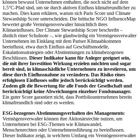
können bewusst Unternehmen enthalten, die noch nicht auf dem
1,5°C-Pfad sind, um sie durch aktiven Einfluss klimafreundlicher zu
machen. Dies kann erklären, warum sich Paris Score und Climate
Stewardship Score unterscheiden. Die britische NGO InfluenceMap
bewertet große Vermögensverwalter hinsichtlich ihres
Klimaeinflusses. Der Climate Stewardship Score beschreibt –
ähnlich einer Schulnote –, wie glaubwürdig ein Vermögensverwalter
Unternehmen im Einklang mit dem Pariser Klimaabkommen
beeinflusst, etwa durch Einfluss auf Geschäftsmodelle,
Eskalationsstrategien oder Abstimmungen zu klimabezogenen
Beschlüssen.
Dieser Indikator kann für Anleger geeignet sein,
die mit ihrer Investition Wirkung erzielen möchten und sogar
bereit sind, in klimaschädliche Unternehmen zu investieren, um
diese durch Einflussnahme zu verändern. Das Risiko eines
erfolglosen Einflusses sollte jedoch berücksichtigt werden.
Zudem gilt die Bewertung für alle Fonds der Gesellschaft und
berücksichtigt keine Abweichungen einzelner Fondsmanager.
Ein guter Score garantiert nicht, dass Portfoliounternehmen bereits
klimafreundlich sind oder es werden.
ESG-bezogenes Abstimmungsverhalten des Managements
:
Vermögensverwalter können ihre Aktionärsrechte nutzen, um
Unternehmen bei ESG-Themen wie Klimawandel,
Menschenrechten oder Unternehmensführung zu beeinflussen.
Dieser Indikator zeigt, in welchem Umfang ein Vermögensverwalter