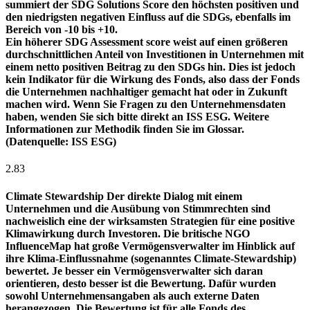
summiert der SDG Solutions Score den höchsten positiven und
den niedrigsten negativen Einfluss auf die SDGs, ebenfalls im
Bereich von -10 bis +10.
Ein höherer SDG Assessment score weist auf einen größeren
durchschnittlichen Anteil von Investitionen in Unternehmen mit
einem netto positiven Beitrag zu den SDGs hin. Dies ist jedoch
kein Indikator für die Wirkung des Fonds, also dass der Fonds
die Unternehmen nachhaltiger gemacht hat oder in Zukunft
machen wird. Wenn Sie Fragen zu den Unternehmensdaten
haben, wenden Sie sich bitte direkt an ISS ESG. Weitere
Informationen zur Methodik finden Sie im Glossar.
(Datenquelle: ISS ESG)
2.83
Climate Stewardship
Der direkte Dialog mit einem
Unternehmen und die Ausübung von Stimmrechten sind
nachweislich eine der wirksamsten Strategien für eine positive
Klimawirkung durch Investoren. Die britische NGO
InfluenceMap hat große Vermögensverwalter im Hinblick auf
ihre Klima-Einflussnahme (sogenanntes Climate-Stewardship)
bewertet. Je besser ein Vermögensverwalter sich daran
orientieren, desto besser ist die Bewertung. Dafür wurden
sowohl Unternehmensangaben als auch externe Daten
herangezogen. Die Bewertung ist für alle Fonds des