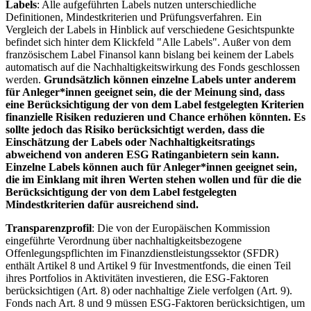
Labels
: Alle aufgeführten Labels nutzen unterschiedliche
Definitionen, Mindestkriterien und Prüfungsverfahren. Ein
Vergleich der Labels in Hinblick auf verschiedene Gesichtspunkte
befindet sich hinter dem Klickfeld "Alle Labels". Außer von dem
französischem Label Finansol kann bislang bei keinem der Labels
automatisch auf die Nachhaltigkeitswirkung des Fonds geschlossen
werden.
Grundsätzlich können einzelne Labels unter anderem
für Anleger*innen geeignet sein, die der Meinung sind, dass
eine Berücksichtigung der von dem Label festgelegten Kriterien
finanzielle Risiken reduzieren und Chance erhöhen könnten. Es
sollte jedoch das Risiko berücksichtigt werden, dass die
Einschätzung der Labels oder Nachhaltigkeitsratings
abweichend von anderen ESG Ratinganbietern sein kann.
Einzelne Labels können auch für Anleger*innen geeignet sein,
die im Einklang mit ihren Werten stehen wollen und für die die
Berücksichtigung der von dem Label festgelegten
Mindestkriterien dafür ausreichend sind.
Transparenzprofil
: Die von der Europäischen Kommission
eingeführte Verordnung über nachhaltigkeitsbezogene
Offenlegungspflichten im Finanzdienstleistungssektor (SFDR)
enthält Artikel 8 und Artikel 9 für Investmentfonds, die einen Teil
ihres Portfolios in Aktivitäten investieren, die ESG-Faktoren
berücksichtigen (Art. 8) oder nachhaltige Ziele verfolgen (Art. 9).
Fonds nach Art. 8 und 9 müssen ESG-Faktoren berücksichtigen, um