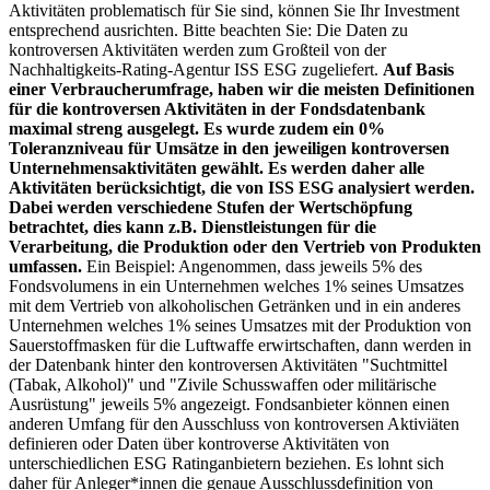
Aktivitäten problematisch für Sie sind, können Sie Ihr Investment
entsprechend ausrichten. Bitte beachten Sie: Die Daten zu
kontroversen Aktivitäten werden zum Großteil von der
Nachhaltigkeits-Rating-Agentur ISS ESG zugeliefert.
Auf Basis
einer Verbraucherumfrage, haben wir die meisten Definitionen
für die kontroversen Aktivitäten in der Fondsdatenbank
maximal streng ausgelegt. Es wurde zudem ein 0%
Toleranzniveau für Umsätze in den jeweiligen kontroversen
Unternehmensaktivitäten gewählt. Es werden daher alle
Aktivitäten berücksichtigt, die von ISS ESG analysiert werden.
Dabei werden verschiedene Stufen der Wertschöpfung
betrachtet, dies kann z.B. Dienstleistungen für die
Verarbeitung, die Produktion oder den Vertrieb von Produkten
umfassen.
Ein Beispiel: Angenommen, dass jeweils 5% des
Fondsvolumens in ein Unternehmen welches 1% seines Umsatzes
mit dem Vertrieb von alkoholischen Getränken und in ein anderes
Unternehmen welches 1% seines Umsatzes mit der Produktion von
Sauerstoffmasken für die Luftwaffe erwirtschaften, dann werden in
der Datenbank hinter den kontroversen Aktivitäten "Suchtmittel
(Tabak, Alkohol)" und "Zivile Schusswaffen oder militärische
Ausrüstung" jeweils 5% angezeigt. Fondsanbieter können einen
anderen Umfang für den Ausschluss von kontroversen Aktiviäten
definieren oder Daten über kontroverse Aktivitäten von
unterschiedlichen ESG Ratinganbietern beziehen. Es lohnt sich
daher für Anleger*innen die genaue Ausschlussdefinition von