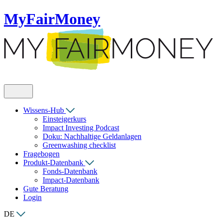
MyFairMoney
Wissens-Hub
Einsteigerkurs
Impact Investing Podcast
Doku: Nachhaltige Geldanlagen
Greenwashing checklist
Fragebogen
Produkt-Datenbank
Fonds-Datenbank
Impact-Datenbank
Gute Beratung
Login
DE