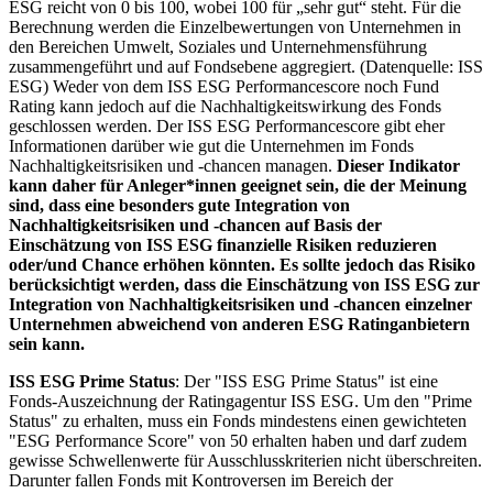
ESG reicht von 0 bis 100, wobei 100 für „sehr gut“ steht. Für die
Berechnung werden die Einzelbewertungen von Unternehmen in
den Bereichen Umwelt, Soziales und Unternehmensführung
zusammengeführt und auf Fondsebene aggregiert. (Datenquelle: ISS
ESG) Weder von dem ISS ESG Performancescore noch Fund
Rating kann jedoch auf die Nachhaltigkeitswirkung des Fonds
geschlossen werden. Der ISS ESG Performancescore gibt eher
Informationen darüber wie gut die Unternehmen im Fonds
Nachhaltigkeitsrisiken und -chancen managen.
Dieser Indikator
kann daher für Anleger*innen geeignet sein, die der Meinung
sind, dass eine besonders gute Integration von
Nachhaltigkeitsrisiken und -chancen auf Basis der
Einschätzung von ISS ESG finanzielle Risiken reduzieren
oder/und Chance erhöhen könnten. Es sollte jedoch das Risiko
berücksichtigt werden, dass die Einschätzung von ISS ESG zur
Integration von Nachhaltigkeitsrisiken und -chancen einzelner
Unternehmen abweichend von anderen ESG Ratinganbietern
sein kann.
ISS ESG Prime Status
: Der "ISS ESG Prime Status" ist eine
Fonds-Auszeichnung der Ratingagentur ISS ESG. Um den "Prime
Status" zu erhalten, muss ein Fonds mindestens einen gewichteten
"ESG Performance Score" von 50 erhalten haben und darf zudem
gewisse Schwellenwerte für Ausschlusskriterien nicht überschreiten.
Darunter fallen Fonds mit Kontroversen im Bereich der