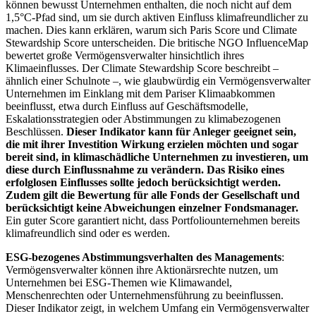
können bewusst Unternehmen enthalten, die noch nicht auf dem
1,5°C-Pfad sind, um sie durch aktiven Einfluss klimafreundlicher zu
machen. Dies kann erklären, warum sich Paris Score und Climate
Stewardship Score unterscheiden. Die britische NGO InfluenceMap
bewertet große Vermögensverwalter hinsichtlich ihres
Klimaeinflusses. Der Climate Stewardship Score beschreibt –
ähnlich einer Schulnote –, wie glaubwürdig ein Vermögensverwalter
Unternehmen im Einklang mit dem Pariser Klimaabkommen
beeinflusst, etwa durch Einfluss auf Geschäftsmodelle,
Eskalationsstrategien oder Abstimmungen zu klimabezogenen
Beschlüssen.
Dieser Indikator kann für Anleger geeignet sein,
die mit ihrer Investition Wirkung erzielen möchten und sogar
bereit sind, in klimaschädliche Unternehmen zu investieren, um
diese durch Einflussnahme zu verändern. Das Risiko eines
erfolglosen Einflusses sollte jedoch berücksichtigt werden.
Zudem gilt die Bewertung für alle Fonds der Gesellschaft und
berücksichtigt keine Abweichungen einzelner Fondsmanager.
Ein guter Score garantiert nicht, dass Portfoliounternehmen bereits
klimafreundlich sind oder es werden.
ESG-bezogenes Abstimmungsverhalten des Managements
:
Vermögensverwalter können ihre Aktionärsrechte nutzen, um
Unternehmen bei ESG-Themen wie Klimawandel,
Menschenrechten oder Unternehmensführung zu beeinflussen.
Dieser Indikator zeigt, in welchem Umfang ein Vermögensverwalter