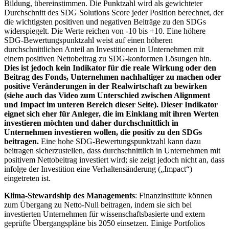
Bildung, übereinstimmen. Die Punktzahl wird als gewichteter
Durchschnitt des SDG Solutions Score jeder Position berechnet, der
die wichtigsten positiven und negativen Beiträge zu den SDGs
widerspiegelt. Die Werte reichen von -10 bis +10. Eine höhere
SDG-Bewertungspunktzahl weist auf einen höheren
durchschnittlichen Anteil an Investitionen in Unternehmen mit
einem positiven Nettobeitrag zu SDG-konformen Lösungen hin.
Dies ist jedoch kein Indikator für die reale Wirkung oder den
Beitrag des Fonds, Unternehmen nachhaltiger zu machen oder
positive Veränderungen in der Realwirtschaft zu bewirken
(siehe auch das Video zum Unterschied zwischen Alignment
und Impact im unteren Bereich dieser Seite). Dieser Indikator
eignet sich eher für Anleger, die im Einklang mit ihren Werten
investieren möchten und daher durchschnittlich in
Unternehmen investieren wollen, die positiv zu den SDGs
beitragen.
Eine hohe SDG-Bewertungspunktzahl kann dazu
beitragen sicherzustellen, dass durchschnittlich in Unternehmen mit
positivem Nettobeitrag investiert wird; sie zeigt jedoch nicht an, dass
infolge der Investition eine Verhaltensänderung („Impact“)
eingetreten ist.
Klima-Stewardship des Managements
: Finanzinstitute können
zum Übergang zu Netto-Null beitragen, indem sie sich bei
investierten Unternehmen für wissenschaftsbasierte und extern
geprüfte Übergangspläne bis 2050 einsetzen. Einige Portfolios