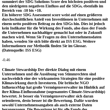
summiert der SDG Solutions Score den höchsten positiven und
den niedrigsten negativen Einfluss auf die SDGs, ebenfalls im
Bereich von -10 bis +10.
Ein höherer SDG Assessment score weist auf einen größeren
durchschnittlichen Anteil von Investitionen in Unternehmen mit
einem netto positiven Beitrag zu den SDGs hin. Dies ist jedoch
kein Indikator für die Wirkung des Fonds, also dass der Fonds
die Unternehmen nachhaltiger gemacht hat oder in Zukunft
machen wird. Wenn Sie Fragen zu den Unternehmensdaten
haben, wenden Sie sich bitte direkt an ISS ESG. Weitere
Informationen zur Methodik finden Sie im Glossar.
(Datenquelle: ISS ESG)
-0.46
Climate Stewardship
Der direkte Dialog mit einem
Unternehmen und die Ausübung von Stimmrechten sind
nachweislich eine der wirksamsten Strategien für eine positive
Klimawirkung durch Investoren. Die britische NGO
InfluenceMap hat große Vermögensverwalter im Hinblick auf
ihre Klima-Einflussnahme (sogenanntes Climate-Stewardship)
bewertet. Je besser ein Vermögensverwalter sich daran
orientieren, desto besser ist die Bewertung. Dafür wurden
sowohl Unternehmensangaben als auch externe Daten
herangezogen. Die Bewertung ist für alle Fonds des