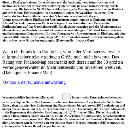
direkte Dialog mit einem Unternehmen und die Ausübung von Stimmrechten sind
nachweislich eine der wirksamsten Strategien für eine positive Klimawirkung durch
Investoren. Die britische NGO FinanceMap hat große Vermögensverwalter im Hinblick
auf ihre Klima-Einflussnahme (sogenanntes Climate-Stewardship) bewertet. Der
Buchstabe beschreibt ähnlich wie eine Schulnote, wie glaubwürdig ein
Vermögensverwalters Einfluss auf Unternehmen nimmt, um sie in Einklang mit dem
Klima-Übereinkommen von Paris zu bringen. Dies beinhaltet zum Beispiel die
Einflussnahme auf das Geschäftsmodell, Eskalationsstrategien und die Abstimmung zu
klimarelevanten Resolutionen auf Aktionärsversammlungen. "A" steht für ein starkes
und konsequentes Engagement für den Übergang von Unternehmen im Einklang mit dem
Pariser Abkommen, F für „ungenügend“. Dafür wurden sowohl Unternehmensangaben
als auch externe Daten herangezogen. (Datenquelle: FinanceMap)
Wenn ein Fonds kein Rating hat, wurde der Vermögensverwalter
aufgrund seiner relativ geringen Größe noch nicht bewertet. Das
Rating von FinanceMap beschränkt sich derzeit auf die 30 größten
Vermögensverwalter im Mehrheitsbesitz von Investoren weltweit.
(Datenquelle: FinanceMap)
Methodik der Klimaverantwortung
Wissenschaftlich fundierte Klimaziele
Immer mehr Unternehmen bekennen
sich freiwillig zu Netto-Null Emissionszielen und formulieren Zwischenziele. Netto-Null
Ziele geben an, wie viele Emissionen ein Unternehmen bis spätestens 2050 reduzieren und
kompensieren muss, um den Unternehmensbeitrag zur Erreichung der Pariser Klimaziele
– die Begrenzung der globalen Erwärmung auf 1,5°C – zu erfüllen. Die Wirksamkeit
solcher Bekenntnisse hängt davon ab, ob die Zwischenziele glaubwürdig, wissenschaftlich
fundiert und transparent sind. Die Methode für wissenschaftlich fundierte Klimaziele die
hier verwendet wurde, wurde von der Science Based Targets Initiative (SBTi) entwickelt.
(Datenquelle: Science Based Target Initiative).