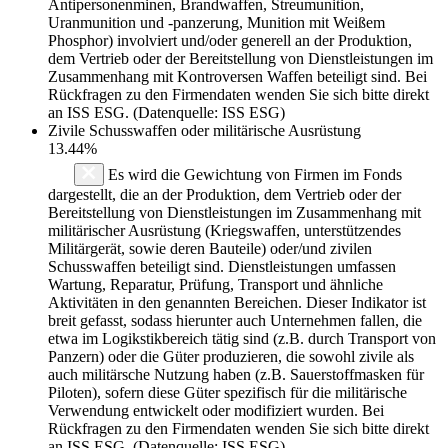
Antipersonenminen, Brandwaffen, Streumunition,
Uranmunition und -panzerung, Munition mit Weißem
Phosphor) involviert und/oder generell an der Produktion,
dem Vertrieb oder der Bereitstellung von Dienstleistungen im
Zusammenhang mit Kontroversen Waffen beteiligt sind. Bei
Rückfragen zu den Firmendaten wenden Sie sich bitte direkt
an ISS ESG. (Datenquelle: ISS ESG)
Zivile Schusswaffen oder militärische Ausrüstung
13.44%
Es wird die Gewichtung von Firmen im Fonds
dargestellt, die an der Produktion, dem Vertrieb oder der
Bereitstellung von Dienstleistungen im Zusammenhang mit
militärischer Ausrüstung (Kriegswaffen, unterstützendes
Militärgerät, sowie deren Bauteile) oder/und zivilen
Schusswaffen beteiligt sind. Dienstleistungen umfassen
Wartung, Reparatur, Prüfung, Transport und ähnliche
Aktivitäten in den genannten Bereichen. Dieser Indikator ist
breit gefasst, sodass hierunter auch Unternehmen fallen, die
etwa im Logikstikbereich tätig sind (z.B. durch Transport von
Panzern) oder die Güter produzieren, die sowohl zivile als
auch militärsche Nutzung haben (z.B. Sauerstoffmasken für
Piloten), sofern diese Güter spezifisch für die militärische
Verwendung entwickelt oder modifiziert wurden. Bei
Rückfragen zu den Firmendaten wenden Sie sich bitte direkt
an ISS ESG. (Datenquelle: ISS ESG)