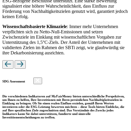
ESG-bezogene Beschlüsse unterstützt. Eine starke Bewertung
signalisiert eine höhere Wahrscheinlichkeit, dass Einfluss zur
Förderung von Nachhaltigkeitszielen genutzt wird, garantiert jedoch
keinen Erfolg.
Wissenschaftsbasierte Klimaziele
: Immer mehr Unternehmen
verpflichten sich zu Netto-Null-Emissionen und setzen
Zwischenziele im Einklang mit wissenschaftlichen Vorgaben zur
Unterstützung des 1,5°C-Ziels. Der Anteil der Unternehmen mit
validierten Zielen im Rahmen der SBTi zeigt, wie glaubwürdig sie
ihre Dekarbonisierung ausrichten.
SDG Assessment
Die verschiedenen Indikatoren auf MyFairMoney bieten unterschiedliche Perspektiven,
um Ihnen zu helfen, Ihre Investitionen mit Ihren persönlichen Nachhaltigkeitszielen in
Einklang zu bringen. Ob Sie einen realen Einfluss erzielen, gemäß Ihren Werten
investieren oder die ESG-Leistung bewerten möchten – diese Tools bieten Einblicke, die
auf Ihre spezifischen Ziele zugeschnitten sind. Das Verständnis des Zwecks jedes
Indikators kann Sie dabei unterstützen, fundierte und sinnvolle
Investitionsentscheidungen zu treffen.