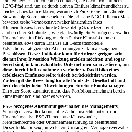
können bewusst Unternehmen enthalten, die noch nicht auf dem
1,5°C-Pfad sind, um sie durch aktiven Einfluss klimafreundlicher zu
machen. Dies kann erklären, warum sich Paris Score und Climate
Stewardship Score unterscheiden. Die britische NGO InfluenceMap
bewertet große Vermögensverwalter hinsichtlich ihres
Klimaeinflusses. Der Climate Stewardship Score beschreibt –
ähnlich einer Schulnote –, wie glaubwürdig ein Vermögensverwalter
Unternehmen im Einklang mit dem Pariser Klimaabkommen
beeinflusst, etwa durch Einfluss auf Geschäftsmodelle,
Eskalationsstrategien oder Abstimmungen zu klimabezogenen
Beschlüssen.
Dieser Indikator kann für Anleger geeignet sein,
die mit ihrer Investition Wirkung erzielen möchten und sogar
bereit sind, in klimaschädliche Unternehmen zu investieren, um
diese durch Einflussnahme zu verändern. Das Risiko eines
erfolglosen Einflusses sollte jedoch berücksichtigt werden.
Zudem gilt die Bewertung für alle Fonds der Gesellschaft und
berücksichtigt keine Abweichungen einzelner Fondsmanager.
Ein guter Score garantiert nicht, dass Portfoliounternehmen bereits
klimafreundlich sind oder es werden.
ESG-bezogenes Abstimmungsverhalten des Managements
:
Vermögensverwalter können ihre Aktionärsrechte nutzen, um
Unternehmen bei ESG-Themen wie Klimawandel,
Menschenrechten oder Unternehmensführung zu beeinflussen.
Dieser Indikator zeigt, in welchem Umfang ein Vermögensverwalter