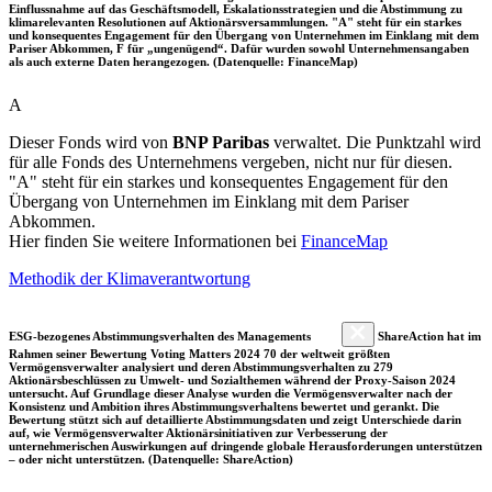
Einflussnahme auf das Geschäftsmodell, Eskalationsstrategien und die Abstimmung zu
klimarelevanten Resolutionen auf Aktionärsversammlungen. "A" steht für ein starkes
und konsequentes Engagement für den Übergang von Unternehmen im Einklang mit dem
Pariser Abkommen, F für „ungenügend“. Dafür wurden sowohl Unternehmensangaben
als auch externe Daten herangezogen. (Datenquelle: FinanceMap)
A
Dieser Fonds wird von
BNP Paribas
verwaltet. Die Punktzahl wird
für alle Fonds des Unternehmens vergeben, nicht nur für diesen.
"A" steht für ein starkes und konsequentes Engagement für den
Übergang von Unternehmen im Einklang mit dem Pariser
Abkommen.
Hier finden Sie weitere Informationen bei
FinanceMap
Methodik der Klimaverantwortung
ESG-bezogenes Abstimmungsverhalten des Managements
ShareAction hat im
Rahmen seiner Bewertung Voting Matters 2024 70 der weltweit größten
Vermögensverwalter analysiert und deren Abstimmungsverhalten zu 279
Aktionärsbeschlüssen zu Umwelt- und Sozialthemen während der Proxy-Saison 2024
untersucht. Auf Grundlage dieser Analyse wurden die Vermögensverwalter nach der
Konsistenz und Ambition ihres Abstimmungsverhaltens bewertet und gerankt. Die
Bewertung stützt sich auf detaillierte Abstimmungsdaten und zeigt Unterschiede darin
auf, wie Vermögensverwalter Aktionärsinitiativen zur Verbesserung der
unternehmerischen Auswirkungen auf dringende globale Herausforderungen unterstützen
– oder nicht unterstützen. (Datenquelle: ShareAction)