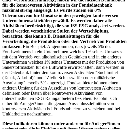
für die kontroversen Aktivitäten in der Fondsdatenbank
maximal streng ausgelegt. Es wurde zudem ein 0%
Toleranzniveau für Umsätze in den jeweiligen kontroversen
Unternehmensaktivitäten gewählt. Es werden daher alle
Aktivitäten berücksichtigt, die von ISS ESG analysiert werden.
Dabei werden verschiedene Stufen der Wertschöpfung
betrachtet, dies kann z.B. Dienstleistungen für die
Verarbeitung, die Produktion oder den Vertrieb von Produkten
umfassen.
Ein Beispiel: Angenommen, dass jeweils 5% des
Fondsvolumens in ein Unternehmen welches 1% seines Umsatzes
mit dem Vertrieb von alkoholischen Getränken und in ein anderes
Unternehmen welches 1% seines Umsatzes mit der Produktion von
Sauerstoffmasken für die Luftwaffe erwirtschaften, dann werden in
der Datenbank hinter den kontroversen Aktivitäten "Suchtmittel
(Tabak, Alkohol)" und "Zivile Schusswaffen oder militärische
Ausrüstung" jeweils 5% angezeigt. Fondsanbieter können einen
anderen Umfang für den Ausschluss von kontroversen Aktiviäten
definieren oder Daten über kontroverse Aktivitäten von
unterschiedlichen ESG Ratinganbietern beziehen. Es lohnt sich
daher für Anleger*innen die genaue Ausschlussdefinition von
kontroversen Aktiviäten bei Fondsanbietern zu verstehen und bei
Unklarheiten nachzufragen.
Diese Indikatoren können unter anderem für Anleger*innen
geeignet sein, die in Einklang mit ihren Werten stehen wollen