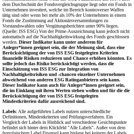
dem Durchschnitt der Fondsvergleichsgruppe liegt oder ein Fonds in
Unternehmen investiert, welche im Bereich kontroverser Waffen
tätig sind oder wenn bei mehr als 10% der Unternehmen in einem
Fonds die Zustimmung auf Aktionärsversammlungen zu
Vorstandswahlen oder Vergütungsberichten unter 90% liegen.
(Quelle: ISS ESG) Von der Prime-Auszeichnung kann jedoch nicht
automatisch auf die Nachhaltigkeitswirkung des Fonds geschlossen
werden.
Dieser Indikator kann unter anderem für
Anleger*innen geeignet sein, die der Meinung sind, dass eine
Berücksichtigung der von ISS ESG festgelegten Kriterien
finanzielle Risiken reduzieren und Chance erhöhen könnten. Es
sollte jedoch das Risiko berücksichtigt werden, dass die
Einschätzung von ISS ESG zur Integration von
Nachhaltigkeitsrisiken und -chancen einzelner Unternehmen
abweichend von anderen ESG Ratinganbietern sein kann.
Dieser Indikator kann auch für Anleger*innen geeignet sein,
die im Einklang mit ihren Werten stehen wollen und für die die
Berücksichtigung der von ISS ESG festgelegten
Mindestkriterien dafür ausreichend sind.
Labels
: Alle aufgeführten Labels nutzen unterschiedliche
Definitionen, Mindestkriterien und Prüfungsverfahren. Ein
Vergleich der Labels in Hinblick auf verschiedene Gesichtspunkte
befindet sich hinter dem Klickfeld "Alle Labels". Außer von dem
französischem Label Finansol kann bislang bei keinem der Labels