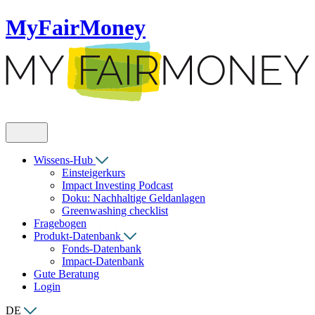
MyFairMoney
Wissens-Hub
Einsteigerkurs
Impact Investing Podcast
Doku: Nachhaltige Geldanlagen
Greenwashing checklist
Fragebogen
Produkt-Datenbank
Fonds-Datenbank
Impact-Datenbank
Gute Beratung
Login
DE