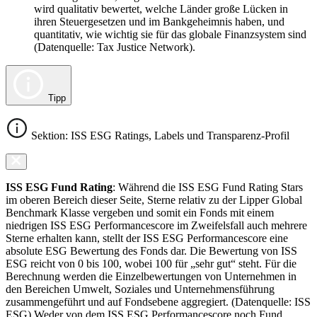
wird qualitativ bewertet, welche Länder große Lücken in
ihren Steuergesetzen und im Bankgeheimnis haben, und
quantitativ, wie wichtig sie für das globale Finanzsystem sind
(Datenquelle: Tax Justice Network).
Tipp
Sektion: ISS ESG Ratings, Labels und Transparenz-Profil
ISS ESG Fund Rating
: Während die ISS ESG Fund Rating Stars
im oberen Bereich dieser Seite, Sterne relativ zu der Lipper Global
Benchmark Klasse vergeben und somit ein Fonds mit einem
niedrigen ISS ESG Performancescore im Zweifelsfall auch mehrere
Sterne erhalten kann, stellt der ISS ESG Performancescore eine
absolute ESG Bewertung des Fonds dar. Die Bewertung von ISS
ESG reicht von 0 bis 100, wobei 100 für „sehr gut“ steht. Für die
Berechnung werden die Einzelbewertungen von Unternehmen in
den Bereichen Umwelt, Soziales und Unternehmensführung
zusammengeführt und auf Fondsebene aggregiert. (Datenquelle: ISS
ESG) Weder von dem ISS ESG Performancescore noch Fund