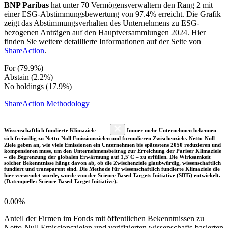
BNP Paribas
hat unter 70 Vermögensverwaltern den Rang 2 mit
einer ESG-Abstimmungsbewertung von 97.4% erreicht. Die Grafik
zeigt das Abstimmungsverhalten des Unternehmens zu ESG-
bezogenen Anträgen auf den Hauptversammlungen 2024. Hier
finden Sie weitere detaillierte Informationen auf der Seite von
ShareAction
.
For (79.9%)
Abstain (2.2%)
No holdings (17.9%)
ShareAction Methodology
Wissenschaftlich fundierte Klimaziele
Immer mehr Unternehmen bekennen
sich freiwillig zu Netto-Null Emissionszielen und formulieren Zwischenziele. Netto-Null
Ziele geben an, wie viele Emissionen ein Unternehmen bis spätestens 2050 reduzieren und
kompensieren muss, um den Unternehmensbeitrag zur Erreichung der Pariser Klimaziele
– die Begrenzung der globalen Erwärmung auf 1,5°C – zu erfüllen. Die Wirksamkeit
solcher Bekenntnisse hängt davon ab, ob die Zwischenziele glaubwürdig, wissenschaftlich
fundiert und transparent sind. Die Methode für wissenschaftlich fundierte Klimaziele die
hier verwendet wurde, wurde von der Science Based Targets Initiative (SBTi) entwickelt.
(Datenquelle: Science Based Target Initiative).
0.00%
Anteil der Firmen im Fonds mit öffentlichen Bekenntnissen zu
Netto-Null Emissionszielen und verifizierten wissenschafts-basierten