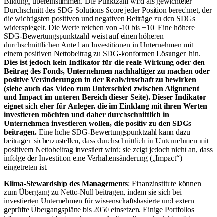
Bildung, übereinstimmen. Die Punktzahl wird als gewichteter
Durchschnitt des SDG Solutions Score jeder Position berechnet, der
die wichtigsten positiven und negativen Beiträge zu den SDGs
widerspiegelt. Die Werte reichen von -10 bis +10. Eine höhere
SDG-Bewertungspunktzahl weist auf einen höheren
durchschnittlichen Anteil an Investitionen in Unternehmen mit
einem positiven Nettobeitrag zu SDG-konformen Lösungen hin.
Dies ist jedoch kein Indikator für die reale Wirkung oder den
Beitrag des Fonds, Unternehmen nachhaltiger zu machen oder
positive Veränderungen in der Realwirtschaft zu bewirken
(siehe auch das Video zum Unterschied zwischen Alignment
und Impact im unteren Bereich dieser Seite). Dieser Indikator
eignet sich eher für Anleger, die im Einklang mit ihren Werten
investieren möchten und daher durchschnittlich in
Unternehmen investieren wollen, die positiv zu den SDGs
beitragen.
Eine hohe SDG-Bewertungspunktzahl kann dazu
beitragen sicherzustellen, dass durchschnittlich in Unternehmen mit
positivem Nettobeitrag investiert wird; sie zeigt jedoch nicht an, dass
infolge der Investition eine Verhaltensänderung („Impact“)
eingetreten ist.
Klima-Stewardship des Managements
: Finanzinstitute können
zum Übergang zu Netto-Null beitragen, indem sie sich bei
investierten Unternehmen für wissenschaftsbasierte und extern
geprüfte Übergangspläne bis 2050 einsetzen. Einige Portfolios