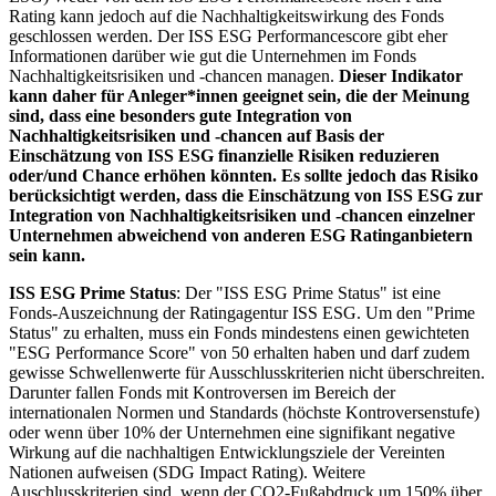
Rating kann jedoch auf die Nachhaltigkeitswirkung des Fonds
geschlossen werden. Der ISS ESG Performancescore gibt eher
Informationen darüber wie gut die Unternehmen im Fonds
Nachhaltigkeitsrisiken und -chancen managen.
Dieser Indikator
kann daher für Anleger*innen geeignet sein, die der Meinung
sind, dass eine besonders gute Integration von
Nachhaltigkeitsrisiken und -chancen auf Basis der
Einschätzung von ISS ESG finanzielle Risiken reduzieren
oder/und Chance erhöhen könnten. Es sollte jedoch das Risiko
berücksichtigt werden, dass die Einschätzung von ISS ESG zur
Integration von Nachhaltigkeitsrisiken und -chancen einzelner
Unternehmen abweichend von anderen ESG Ratinganbietern
sein kann.
ISS ESG Prime Status
: Der "ISS ESG Prime Status" ist eine
Fonds-Auszeichnung der Ratingagentur ISS ESG. Um den "Prime
Status" zu erhalten, muss ein Fonds mindestens einen gewichteten
"ESG Performance Score" von 50 erhalten haben und darf zudem
gewisse Schwellenwerte für Ausschlusskriterien nicht überschreiten.
Darunter fallen Fonds mit Kontroversen im Bereich der
internationalen Normen und Standards (höchste Kontroversenstufe)
oder wenn über 10% der Unternehmen eine signifikant negative
Wirkung auf die nachhaltigen Entwicklungsziele der Vereinten
Nationen aufweisen (SDG Impact Rating). Weitere
Auschlusskriterien sind, wenn der CO2-Fußabdruck um 150% über