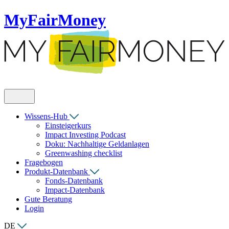
MyFairMoney
Wissens-Hub
Einsteigerkurs
Impact Investing Podcast
Doku: Nachhaltige Geldanlagen
Greenwashing checklist
Fragebogen
Produkt-Datenbank
Fonds-Datenbank
Impact-Datenbank
Gute Beratung
Login
DE