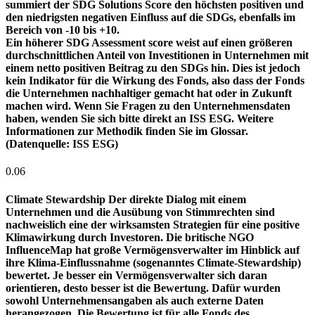
summiert der SDG Solutions Score den höchsten positiven und
den niedrigsten negativen Einfluss auf die SDGs, ebenfalls im
Bereich von -10 bis +10.
Ein höherer SDG Assessment score weist auf einen größeren
durchschnittlichen Anteil von Investitionen in Unternehmen mit
einem netto positiven Beitrag zu den SDGs hin. Dies ist jedoch
kein Indikator für die Wirkung des Fonds, also dass der Fonds
die Unternehmen nachhaltiger gemacht hat oder in Zukunft
machen wird. Wenn Sie Fragen zu den Unternehmensdaten
haben, wenden Sie sich bitte direkt an ISS ESG. Weitere
Informationen zur Methodik finden Sie im Glossar.
(Datenquelle: ISS ESG)
0.06
Climate Stewardship
Der direkte Dialog mit einem
Unternehmen und die Ausübung von Stimmrechten sind
nachweislich eine der wirksamsten Strategien für eine positive
Klimawirkung durch Investoren. Die britische NGO
InfluenceMap hat große Vermögensverwalter im Hinblick auf
ihre Klima-Einflussnahme (sogenanntes Climate-Stewardship)
bewertet. Je besser ein Vermögensverwalter sich daran
orientieren, desto besser ist die Bewertung. Dafür wurden
sowohl Unternehmensangaben als auch externe Daten
herangezogen. Die Bewertung ist für alle Fonds des