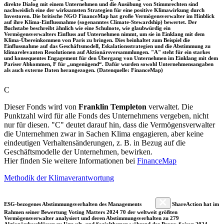
direkte Dialog mit einem Unternehmen und die Ausübung von Stimmrechten sind
nachweislich eine der wirksamsten Strategien für eine positive Klimawirkung durch
Investoren. Die britische NGO FinanceMap hat große Vermögensverwalter im Hinblick
auf ihre Klima-Einflussnahme (sogenanntes Climate-Stewardship) bewertet. Der
Buchstabe beschreibt ähnlich wie eine Schulnote, wie glaubwürdig ein
Vermögensverwalters Einfluss auf Unternehmen nimmt, um sie in Einklang mit dem
Klima-Übereinkommen von Paris zu bringen. Dies beinhaltet zum Beispiel die
Einflussnahme auf das Geschäftsmodell, Eskalationsstrategien und die Abstimmung zu
klimarelevanten Resolutionen auf Aktionärsversammlungen. "A" steht für ein starkes
und konsequentes Engagement für den Übergang von Unternehmen im Einklang mit dem
Pariser Abkommen, F für „ungenügend“. Dafür wurden sowohl Unternehmensangaben
als auch externe Daten herangezogen. (Datenquelle: FinanceMap)
C
Dieser Fonds wird von
Franklin Templeton
verwaltet. Die
Punktzahl wird für alle Fonds des Unternehmens vergeben, nicht
nur für diesen. "C" deutet darauf hin, dass die Vermögensverwalter
die Unternehmen zwar in Sachen Klima engagieren, aber keine
eindeutigen Verhaltensänderungen, z. B. in Bezug auf die
Geschäftsmodelle der Unternehmen, bewirken.
Hier finden Sie weitere Informationen bei
FinanceMap
Methodik der Klimaverantwortung
ESG-bezogenes Abstimmungsverhalten des Managements
ShareAction hat im
Rahmen seiner Bewertung Voting Matters 2024 70 der weltweit größten
Vermögensverwalter analysiert und deren Abstimmungsverhalten zu 279
Aktionärsbeschlüssen zu Umwelt- und Sozialthemen während der Proxy-Saison 2024