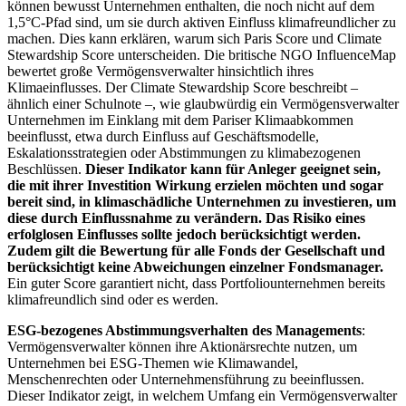
können bewusst Unternehmen enthalten, die noch nicht auf dem
1,5°C-Pfad sind, um sie durch aktiven Einfluss klimafreundlicher zu
machen. Dies kann erklären, warum sich Paris Score und Climate
Stewardship Score unterscheiden. Die britische NGO InfluenceMap
bewertet große Vermögensverwalter hinsichtlich ihres
Klimaeinflusses. Der Climate Stewardship Score beschreibt –
ähnlich einer Schulnote –, wie glaubwürdig ein Vermögensverwalter
Unternehmen im Einklang mit dem Pariser Klimaabkommen
beeinflusst, etwa durch Einfluss auf Geschäftsmodelle,
Eskalationsstrategien oder Abstimmungen zu klimabezogenen
Beschlüssen.
Dieser Indikator kann für Anleger geeignet sein,
die mit ihrer Investition Wirkung erzielen möchten und sogar
bereit sind, in klimaschädliche Unternehmen zu investieren, um
diese durch Einflussnahme zu verändern. Das Risiko eines
erfolglosen Einflusses sollte jedoch berücksichtigt werden.
Zudem gilt die Bewertung für alle Fonds der Gesellschaft und
berücksichtigt keine Abweichungen einzelner Fondsmanager.
Ein guter Score garantiert nicht, dass Portfoliounternehmen bereits
klimafreundlich sind oder es werden.
ESG-bezogenes Abstimmungsverhalten des Managements
:
Vermögensverwalter können ihre Aktionärsrechte nutzen, um
Unternehmen bei ESG-Themen wie Klimawandel,
Menschenrechten oder Unternehmensführung zu beeinflussen.
Dieser Indikator zeigt, in welchem Umfang ein Vermögensverwalter