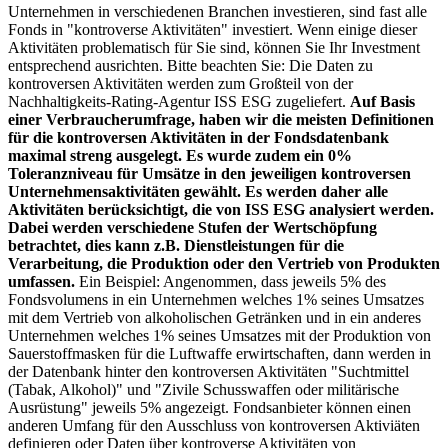
Unternehmen in verschiedenen Branchen investieren, sind fast alle
Fonds in "kontroverse Aktivitäten" investiert. Wenn einige dieser
Aktivitäten problematisch für Sie sind, können Sie Ihr Investment
entsprechend ausrichten. Bitte beachten Sie: Die Daten zu
kontroversen Aktivitäten werden zum Großteil von der
Nachhaltigkeits-Rating-Agentur ISS ESG zugeliefert.
Auf Basis
einer Verbraucherumfrage, haben wir die meisten Definitionen
für die kontroversen Aktivitäten in der Fondsdatenbank
maximal streng ausgelegt. Es wurde zudem ein 0%
Toleranzniveau für Umsätze in den jeweiligen kontroversen
Unternehmensaktivitäten gewählt. Es werden daher alle
Aktivitäten berücksichtigt, die von ISS ESG analysiert werden.
Dabei werden verschiedene Stufen der Wertschöpfung
betrachtet, dies kann z.B. Dienstleistungen für die
Verarbeitung, die Produktion oder den Vertrieb von Produkten
umfassen.
Ein Beispiel: Angenommen, dass jeweils 5% des
Fondsvolumens in ein Unternehmen welches 1% seines Umsatzes
mit dem Vertrieb von alkoholischen Getränken und in ein anderes
Unternehmen welches 1% seines Umsatzes mit der Produktion von
Sauerstoffmasken für die Luftwaffe erwirtschaften, dann werden in
der Datenbank hinter den kontroversen Aktivitäten "Suchtmittel
(Tabak, Alkohol)" und "Zivile Schusswaffen oder militärische
Ausrüstung" jeweils 5% angezeigt. Fondsanbieter können einen
anderen Umfang für den Ausschluss von kontroversen Aktiviäten
definieren oder Daten über kontroverse Aktivitäten von