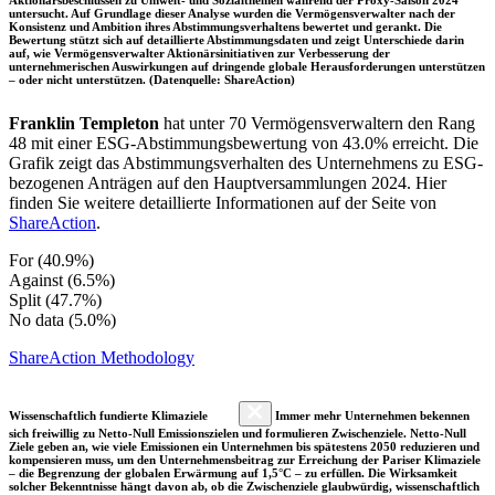
untersucht. Auf Grundlage dieser Analyse wurden die Vermögensverwalter nach der
Konsistenz und Ambition ihres Abstimmungsverhaltens bewertet und gerankt. Die
Bewertung stützt sich auf detaillierte Abstimmungsdaten und zeigt Unterschiede darin
auf, wie Vermögensverwalter Aktionärsinitiativen zur Verbesserung der
unternehmerischen Auswirkungen auf dringende globale Herausforderungen unterstützen
– oder nicht unterstützen. (Datenquelle: ShareAction)
Franklin Templeton
hat unter 70 Vermögensverwaltern den Rang
48 mit einer ESG-Abstimmungsbewertung von 43.0% erreicht. Die
Grafik zeigt das Abstimmungsverhalten des Unternehmens zu ESG-
bezogenen Anträgen auf den Hauptversammlungen 2024. Hier
finden Sie weitere detaillierte Informationen auf der Seite von
ShareAction
.
For (40.9%)
Against (6.5%)
Split (47.7%)
No data (5.0%)
ShareAction Methodology
Wissenschaftlich fundierte Klimaziele
Immer mehr Unternehmen bekennen
sich freiwillig zu Netto-Null Emissionszielen und formulieren Zwischenziele. Netto-Null
Ziele geben an, wie viele Emissionen ein Unternehmen bis spätestens 2050 reduzieren und
kompensieren muss, um den Unternehmensbeitrag zur Erreichung der Pariser Klimaziele
– die Begrenzung der globalen Erwärmung auf 1,5°C – zu erfüllen. Die Wirksamkeit
solcher Bekenntnisse hängt davon ab, ob die Zwischenziele glaubwürdig, wissenschaftlich