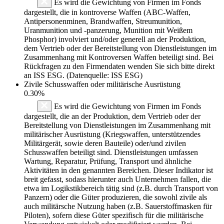
Es wird die Gewichtung von Firmen im Fonds
dargestellt, die in kontroverse Waffen (ABC-Waffen,
Antipersonenminen, Brandwaffen, Streumunition,
Uranmunition und -panzerung, Munition mit Weißem
Phosphor) involviert und/oder generell an der Produktion,
dem Vertrieb oder der Bereitstellung von Dienstleistungen im
Zusammenhang mit Kontroversen Waffen beteiligt sind. Bei
Rückfragen zu den Firmendaten wenden Sie sich bitte direkt
an ISS ESG. (Datenquelle: ISS ESG)
Zivile Schusswaffen oder militärische Ausrüstung
0.30%
Es wird die Gewichtung von Firmen im Fonds
dargestellt, die an der Produktion, dem Vertrieb oder der
Bereitstellung von Dienstleistungen im Zusammenhang mit
militärischer Ausrüstung (Kriegswaffen, unterstützendes
Militärgerät, sowie deren Bauteile) oder/und zivilen
Schusswaffen beteiligt sind. Dienstleistungen umfassen
Wartung, Reparatur, Prüfung, Transport und ähnliche
Aktivitäten in den genannten Bereichen. Dieser Indikator ist
breit gefasst, sodass hierunter auch Unternehmen fallen, die
etwa im Logikstikbereich tätig sind (z.B. durch Transport von
Panzern) oder die Güter produzieren, die sowohl zivile als
auch militärsche Nutzung haben (z.B. Sauerstoffmasken für
Piloten), sofern diese Güter spezifisch für die militärische