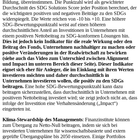
Bildung, übereinstimmen. Die Punktzahl wird als gewichteter
Durchschnitt des SDG Solutions Score jeder Position berechnet, der
die wichtigsten positiven und negativen Beiträge zu den SDGs
widerspiegelt. Die Werte reichen von -10 bis +10. Eine höhere
SDG-Bewertungspunktzahl weist auf einen höheren
durchschnittlichen Anteil an Investitionen in Unternehmen mit
einem positiven Nettobeitrag zu SDG-konformen Lösungen hin.
Dies ist jedoch kein Indikator für die reale Wirkung oder den
Beitrag des Fonds, Unternehmen nachhaltiger zu machen oder
positive Veränderungen in der Realwirtschaft zu bewirken
(siehe auch das Video zum Unterschied zwischen Alignment
und Impact im unteren Bereich dieser Seite). Dieser Indikator
eignet sich eher für Anleger, die im Einklang mit ihren Werten
investieren möchten und daher durchschnittlich in
Unternehmen investieren wollen, die positiv zu den SDGs
beitragen.
Eine hohe SDG-Bewertungspunktzahl kann dazu
beitragen sicherzustellen, dass durchschnittlich in Unternehmen mit
positivem Nettobeitrag investiert wird; sie zeigt jedoch nicht an, dass
infolge der Investition eine Verhaltensänderung („Impact“)
eingetreten ist.
Klima-Stewardship des Managements
: Finanzinstitute können
zum Übergang zu Netto-Null beitragen, indem sie sich bei
investierten Unternehmen für wissenschaftsbasierte und extern
geprüfte Übergangspläne bis 2050 einsetzen. Einige Portfolios