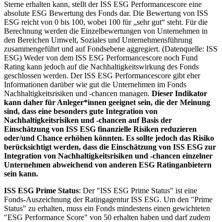
Sterne erhalten kann, stellt der ISS ESG Performancescore eine
absolute ESG Bewertung des Fonds dar. Die Bewertung von ISS
ESG reicht von 0 bis 100, wobei 100 für „sehr gut“ steht. Für die
Berechnung werden die Einzelbewertungen von Unternehmen in
den Bereichen Umwelt, Soziales und Unternehmensführung
zusammengeführt und auf Fondsebene aggregiert. (Datenquelle: ISS
ESG) Weder von dem ISS ESG Performancescore noch Fund
Rating kann jedoch auf die Nachhaltigkeitswirkung des Fonds
geschlossen werden. Der ISS ESG Performancescore gibt eher
Informationen darüber wie gut die Unternehmen im Fonds
Nachhaltigkeitsrisiken und -chancen managen.
Dieser Indikator
kann daher für Anleger*innen geeignet sein, die der Meinung
sind, dass eine besonders gute Integration von
Nachhaltigkeitsrisiken und -chancen auf Basis der
Einschätzung von ISS ESG finanzielle Risiken reduzieren
oder/und Chance erhöhen könnten. Es sollte jedoch das Risiko
berücksichtigt werden, dass die Einschätzung von ISS ESG zur
Integration von Nachhaltigkeitsrisiken und -chancen einzelner
Unternehmen abweichend von anderen ESG Ratinganbietern
sein kann.
ISS ESG Prime Status
: Der "ISS ESG Prime Status" ist eine
Fonds-Auszeichnung der Ratingagentur ISS ESG. Um den "Prime
Status" zu erhalten, muss ein Fonds mindestens einen gewichteten
"ESG Performance Score" von 50 erhalten haben und darf zudem