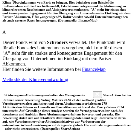
Klima-Übereinkommen von Paris zu bringen. Dies beinhaltet zum Beispiel die
Einflussnahme auf das Geschäftsmodell, Eskalationsstrategien und die Abstimmung zu
klimarelevanten Resolutionen auf Aktionärsversammlungen. "A" steht für ein starkes
und konsequentes Engagement für den Übergang von Unternehmen im Einklang mit dem
Pariser Abkommen, F für „ungenügend“. Dafür wurden sowohl Unternehmensangaben
als auch externe Daten herangezogen. (Datenquelle: FinanceMap)
A
Dieser Fonds wird von
Schroders
verwaltet. Die Punktzahl wird
für alle Fonds des Unternehmens vergeben, nicht nur für diesen.
"A" steht für ein starkes und konsequentes Engagement für den
Übergang von Unternehmen im Einklang mit dem Pariser
Abkommen.
Hier finden Sie weitere Informationen bei
FinanceMap
Methodik der Klimaverantwortung
ESG-bezogenes Abstimmungsverhalten des Managements
ShareAction hat im
Rahmen seiner Bewertung Voting Matters 2024 70 der weltweit größten
Vermögensverwalter analysiert und deren Abstimmungsverhalten zu 279
Aktionärsbeschlüssen zu Umwelt- und Sozialthemen während der Proxy-Saison 2024
untersucht. Auf Grundlage dieser Analyse wurden die Vermögensverwalter nach der
Konsistenz und Ambition ihres Abstimmungsverhaltens bewertet und gerankt. Die
Bewertung stützt sich auf detaillierte Abstimmungsdaten und zeigt Unterschiede darin
auf, wie Vermögensverwalter Aktionärsinitiativen zur Verbesserung der
unternehmerischen Auswirkungen auf dringende globale Herausforderungen unterstützen
– oder nicht unterstützen. (Datenquelle: ShareAction)