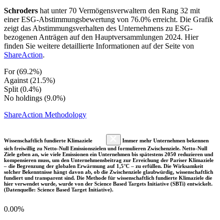
Schroders
hat unter 70 Vermögensverwaltern den Rang 32 mit
einer ESG-Abstimmungsbewertung von 76.0% erreicht. Die Grafik
zeigt das Abstimmungsverhalten des Unternehmens zu ESG-
bezogenen Anträgen auf den Hauptversammlungen 2024. Hier
finden Sie weitere detaillierte Informationen auf der Seite von
ShareAction
.
For (69.2%)
Against (21.5%)
Split (0.4%)
No holdings (9.0%)
ShareAction Methodology
Wissenschaftlich fundierte Klimaziele
Immer mehr Unternehmen bekennen
sich freiwillig zu Netto-Null Emissionszielen und formulieren Zwischenziele. Netto-Null
Ziele geben an, wie viele Emissionen ein Unternehmen bis spätestens 2050 reduzieren und
kompensieren muss, um den Unternehmensbeitrag zur Erreichung der Pariser Klimaziele
– die Begrenzung der globalen Erwärmung auf 1,5°C – zu erfüllen. Die Wirksamkeit
solcher Bekenntnisse hängt davon ab, ob die Zwischenziele glaubwürdig, wissenschaftlich
fundiert und transparent sind. Die Methode für wissenschaftlich fundierte Klimaziele die
hier verwendet wurde, wurde von der Science Based Targets Initiative (SBTi) entwickelt.
(Datenquelle: Science Based Target Initiative).
0.00%