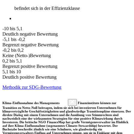
befindet sich in der Effizienzklasse
-10 bis 5,1
Deutlich negative Bewertung
-5,1 bis -0,2
Begrenzt negative Bewertung
-0,2 bis 0,2
Keine (Netto-)Bewertung
0,2 bis 5,1
Begrenzt positive Bewertung
5,1 bis 10
Deutlich positive Bewertung
Methodik zur SDG-Bewertung
Klima-Einflussnahme des Managements
Finanzinstitute können zur
Transition zu Netto-Null beitragen, indem sie sich bei investierten Unternehmen für
klimaverträgliche Geschäftstätigkeiten und glaubwürdige Transitionspläne einsetzen. Der
direkte Dialog mit einem Unternehmen und die Ausübung von Stimmrechten sind
nachweislich eine der wirksamsten Strategien für eine positive Klimawirkung durch
Investoren. Die britische NGO FinanceMap hat große Vermögensverwalter im Hinblick
auf ihre Klima-Einflussnahme (sogenanntes Climate-Stewardship) bewertet. Der
Buchstabe beschreibt ähnlich wie eine Schulnote, wie glaubwürdig ein
Vermögensverwalters Einfluss auf Unternehmen nimmt, um sie in Einklang mit dem