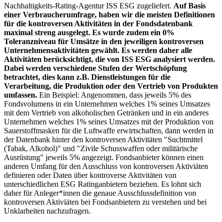
Nachhaltigkeits-Rating-Agentur ISS ESG zugeliefert.
Auf Basis
einer Verbraucherumfrage, haben wir die meisten Definitionen
für die kontroversen Aktivitäten in der Fondsdatenbank
maximal streng ausgelegt. Es wurde zudem ein 0%
Toleranzniveau für Umsätze in den jeweiligen kontroversen
Unternehmensaktivitäten gewählt. Es werden daher alle
Aktivitäten berücksichtigt, die von ISS ESG analysiert werden.
Dabei werden verschiedene Stufen der Wertschöpfung
betrachtet, dies kann z.B. Dienstleistungen für die
Verarbeitung, die Produktion oder den Vertrieb von Produkten
umfassen.
Ein Beispiel: Angenommen, dass jeweils 5% des
Fondsvolumens in ein Unternehmen welches 1% seines Umsatzes
mit dem Vertrieb von alkoholischen Getränken und in ein anderes
Unternehmen welches 1% seines Umsatzes mit der Produktion von
Sauerstoffmasken für die Luftwaffe erwirtschaften, dann werden in
der Datenbank hinter den kontroversen Aktivitäten "Suchtmittel
(Tabak, Alkohol)" und "Zivile Schusswaffen oder militärische
Ausrüstung" jeweils 5% angezeigt. Fondsanbieter können einen
anderen Umfang für den Ausschluss von kontroversen Aktiviäten
definieren oder Daten über kontroverse Aktivitäten von
unterschiedlichen ESG Ratinganbietern beziehen. Es lohnt sich
daher für Anleger*innen die genaue Ausschlussdefinition von
kontroversen Aktiviäten bei Fondsanbietern zu verstehen und bei
Unklarheiten nachzufragen.