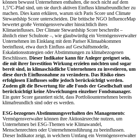
können bewusst Unternehmen enthalten, die noch nicht auf dem
1,5°C-Pfad sind, um sie durch aktiven Einfluss klimafreundlicher zu
machen. Dies kann erklären, warum sich Paris Score und Climate
Stewardship Score unterscheiden. Die britische NGO InfluenceMap
bewertet große Vermögensverwalter hinsichtlich ihres
Klimaeinflusses. Der Climate Stewardship Score beschreibt –
ähnlich einer Schulnote –, wie glaubwürdig ein Vermögensverwalter
Unternehmen im Einklang mit dem Pariser Klimaabkommen
beeinflusst, etwa durch Einfluss auf Geschäftsmodelle,
Eskalationsstrategien oder Abstimmungen zu klimabezogenen
Beschlüssen.
Dieser Indikator kann für Anleger geeignet sein,
die mit ihrer Investition Wirkung erzielen möchten und sogar
bereit sind, in klimaschädliche Unternehmen zu investieren, um
diese durch Einflussnahme zu verändern. Das Risiko eines
erfolglosen Einflusses sollte jedoch berücksichtigt werden.
Zudem gilt die Bewertung für alle Fonds der Gesellschaft und
berücksichtigt keine Abweichungen einzelner Fondsmanager.
Ein guter Score garantiert nicht, dass Portfoliounternehmen bereits
klimafreundlich sind oder es werden.
ESG-bezogenes Abstimmungsverhalten des Managements
:
Vermögensverwalter können ihre Aktionärsrechte nutzen, um
Unternehmen bei ESG-Themen wie Klimawandel,
Menschenrechten oder Unternehmensführung zu beeinflussen.
Dieser Indikator zeigt, in welchem Umfang ein Vermögensverwalter