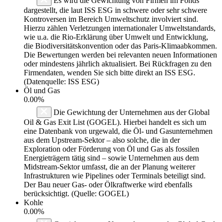
Es wird die Gewichtung von Firmen im Fonds
dargestellt, die laut ISS ESG in schwere oder sehr schwere
Kontroversen im Bereich Umweltschutz involviert sind.
Hierzu zählen Verletzungen internationaler Umweltstandards,
wie u.a. die Rio-Erklärung über Umwelt und Entwicklung,
die Biodiversitätskonvention oder das Paris-Klimaabkommen.
Die Bewertungen werden bei relevanten neuen Informationen
oder mindestens jährlich aktualisiert. Bei Rückfragen zu den
Firmendaten, wenden Sie sich bitte direkt an ISS ESG.
(Datenquelle: ISS ESG)
Öl und Gas
0.00%
Die Gewichtung der Unternehmen aus der Global
Oil & Gas Exit List (GOGEL). Hierbei handelt es sich um
eine Datenbank von urgewald, die Öl- und Gasunternehmen
aus dem Upstream-Sektor – also solche, die in der
Exploration oder Förderung von Öl und Gas als fossilen
Energieträgern tätig sind – sowie Unternehmen aus dem
Midstream-Sektor umfasst, die an der Planung weiterer
Infrastrukturen wie Pipelines oder Terminals beteiligt sind.
Der Bau neuer Gas- oder Ölkraftwerke wird ebenfalls
berücksichtigt. (Quelle: GOGEL)
Kohle
0.00%