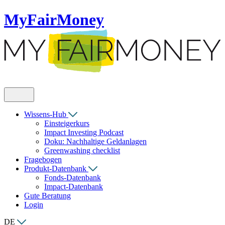
MyFairMoney
Wissens-Hub
Einsteigerkurs
Impact Investing Podcast
Doku: Nachhaltige Geldanlagen
Greenwashing checklist
Fragebogen
Produkt-Datenbank
Fonds-Datenbank
Impact-Datenbank
Gute Beratung
Login
DE