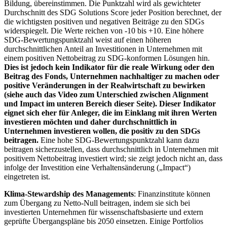
Bildung, übereinstimmen. Die Punktzahl wird als gewichteter
Durchschnitt des SDG Solutions Score jeder Position berechnet, der
die wichtigsten positiven und negativen Beiträge zu den SDGs
widerspiegelt. Die Werte reichen von -10 bis +10. Eine höhere
SDG-Bewertungspunktzahl weist auf einen höheren
durchschnittlichen Anteil an Investitionen in Unternehmen mit
einem positiven Nettobeitrag zu SDG-konformen Lösungen hin.
Dies ist jedoch kein Indikator für die reale Wirkung oder den
Beitrag des Fonds, Unternehmen nachhaltiger zu machen oder
positive Veränderungen in der Realwirtschaft zu bewirken
(siehe auch das Video zum Unterschied zwischen Alignment
und Impact im unteren Bereich dieser Seite). Dieser Indikator
eignet sich eher für Anleger, die im Einklang mit ihren Werten
investieren möchten und daher durchschnittlich in
Unternehmen investieren wollen, die positiv zu den SDGs
beitragen.
Eine hohe SDG-Bewertungspunktzahl kann dazu
beitragen sicherzustellen, dass durchschnittlich in Unternehmen mit
positivem Nettobeitrag investiert wird; sie zeigt jedoch nicht an, dass
infolge der Investition eine Verhaltensänderung („Impact“)
eingetreten ist.
Klima-Stewardship des Managements
: Finanzinstitute können
zum Übergang zu Netto-Null beitragen, indem sie sich bei
investierten Unternehmen für wissenschaftsbasierte und extern
geprüfte Übergangspläne bis 2050 einsetzen. Einige Portfolios