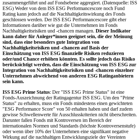
zusammengeführt und auf Fondsebene aggregiert. (Datenquelle: ISS
ESG) Weder von dem ISS ESG Performancescore noch Fund
Rating kann jedoch auf die Nachhaltigkeitswirkung des Fonds
geschlossen werden. Der ISS ESG Performancescore gibt eher
Informationen darüber wie gut die Unternehmen im Fonds
Nachhaltigkeitsrisiken und -chancen managen.
Dieser Indikator
kann daher für Anleger*innen geeignet sein, die der Meinung
sind, dass eine besonders gute Integration von
Nachhaltigkeitsrisiken und -chancen auf Basis der
Einschätzung von ISS ESG finanzielle Risiken reduzieren
oder/und Chance erhöhen könnten. Es sollte jedoch das Risiko
berücksichtigt werden, dass die Einschätzung von ISS ESG zur
Integration von Nachhaltigkeitsrisiken und -chancen einzelner
Unternehmen abweichend von anderen ESG Ratinganbietern
sein kann.
ISS ESG Prime Status
: Der "ISS ESG Prime Status" ist eine
Fonds-Auszeichnung der Ratingagentur ISS ESG. Um den "Prime
Status" zu erhalten, muss ein Fonds mindestens einen gewichteten
"ESG Performance Score" von 50 erhalten haben und darf zudem
gewisse Schwellenwerte für Ausschlusskriterien nicht überschreiten.
Darunter fallen Fonds mit Kontroversen im Bereich der
internationalen Normen und Standards (höchste Kontroversenstufe)
oder wenn über 10% der Unternehmen eine signifikant negative
Wirkung auf die nachhaltigen Entwicklungsziele der Vereinten