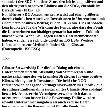
summiert der SDG Solutions Score den höchsten positiven und
den niedrigsten negativen Einfluss auf die SDGs, ebenfalls im
Bereich von -10 bis +10.
Ein höherer SDG Assessment score weist auf einen größeren
durchschnittlichen Anteil von Investitionen in Unternehmen mit
einem netto positiven Beitrag zu den SDGs hin. Dies ist jedoch
kein Indikator für die Wirkung des Fonds, also dass der Fonds
die Unternehmen nachhaltiger gemacht hat oder in Zukunft
machen wird. Wenn Sie Fragen zu den Unternehmensdaten
haben, wenden Sie sich bitte direkt an ISS ESG. Weitere
Informationen zur Methodik finden Sie im Glossar.
(Datenquelle: ISS ESG)
1.66
Climate Stewardship
Der direkte Dialog mit einem
Unternehmen und die Ausübung von Stimmrechten sind
nachweislich eine der wirksamsten Strategien für eine positive
Klimawirkung durch Investoren. Die britische NGO
InfluenceMap hat große Vermögensverwalter im Hinblick auf
ihre Klima-Einflussnahme (sogenanntes Climate-Stewardship)
bewertet. Je besser ein Vermögensverwalter sich daran
orientieren, desto besser ist die Bewertung. Dafür wurden
sowohl Unternehmensangaben als auch externe Daten
herangezogen. Die Bewertung ist für alle Fonds des