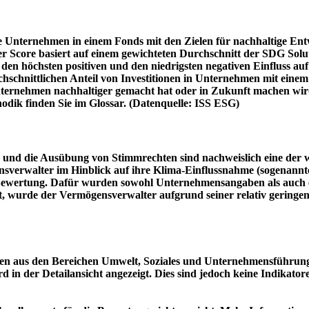
e Unternehmen in einem Fonds mit den Zielen für nachhaltige En
er Score basiert auf einem gewichteten Durchschnitt der SDG Solu
n höchsten positiven und den niedrigsten negativen Einfluss auf 
schnittlichen Anteil von Investitionen in Unternehmen mit einem n
 Unternehmen nachhaltiger gemacht hat oder in Zukunft machen 
hodik finden Sie im Glossar. (Datenquelle: ISS ESG)
und die Ausübung von Stimmrechten sind nachweislich eine der w
sverwalter im Hinblick auf ihre Klima-Einflussnahme (sogenanntes
ie Bewertung. Dafür wurden sowohl Unternehmensangaben als auch e
t, wurde der Vermögensverwalter aufgrund seiner relativ geringe
n aus den Bereichen Umwelt, Soziales und Unternehmensführung mi
d in der Detailansicht angezeigt. Dies sind jedoch keine Indikat