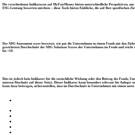
Die verschiedenen Indikatoren auf MyFairMoney bieten unterschiedliche Perspektiven, um Ihn
ESG-Leistung bewerten möchten – diese Tools bieten Einblicke, die auf Ihre spezifischen Zie
Der SDG Assessment score bewertet, wie gut die Unternehmen in einem Fonds mit den Zielen
gewichteten Durchschnitt der SDG Solutions Scores der Unternehmen im Fonds und reicht vo
bis +10.
Dies ist jedoch kein Indikator für die tatsächliche Wirkung oder den Beitrag des Fonds, 
unteren Abschnitt auf dieser Seite). Dieser Indikator kann besonders relevant für Anleger
kann dazu beitragen, sicherzustellen, dass im Durchschnitt in Unternehmen mit einem netto 