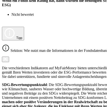
Wenn ein Fonds kein Rating hat, dann wurden die benötigten Sc
ESG)
Nicht bewertet
Tipp
Sektion: Wie nutzt man die Informationen in der Fondsdatenba
Die verschiedenen Indikatoren auf MyFairMoney bieten unterschiedlich
gemäß Ihren Werten investieren oder die ESG-Performance bewerten mö
Sie dabei unterstützen, fundierte und sinnvolle Anlageentscheidungen 
SDG-Bewertungspunktzahl
: Die SDG-Bewertungspunktzahl bewerte
wie Klimaschutz, sauberes Wasser oder hochwertige Bildung, übereins
und negativen Beiträge zu den SDGs widerspiegelt. Die Werte reiche
Unternehmen mit einem positiven Nettobeitrag zu SDG-konformen 
machen oder positive Veränderungen in der Realwirtschaft zu be
eignet sich eher für Anleger, die im Einklang mit ihren Werten i