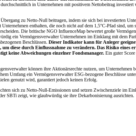
chschnittlich in Unternehmen mit positivem Nettobeitrag investiert wird
 Übergang zu Netto-Null beitragen, indem sie sich bei investierten Unt
 Unternehmen enthalten, die noch nicht auf dem 1,5°C-Pfad sind, um s
erscheiden. Die britische NGO InfluenceMap bewertet große Vermögensv
ubwürdig ein Vermögensverwalter Unternehmen im Einklang mit dem Pari
mabezogenen Beschlüssen.
Dieser Indikator kann für Anleger geeignet
n, um diese durch Einflussnahme zu verändern. Das Risiko eines er
ichtigt keine Abweichungen einzelner Fondsmanager.
Ein guter Score 
gensverwalter können ihre Aktionärsrechte nutzen, um Unternehmen
lchem Umfang ein Vermögensverwalter ESG-bezogene Beschlüsse unterstü
elen genutzt wird, garantiert jedoch keinen Erfolg.
chten sich zu Netto-Null-Emissionen und setzen Zwischenziele im Eink
der SBTi zeigt, wie glaubwürdig sie ihre Dekarbonisierung ausrichten.