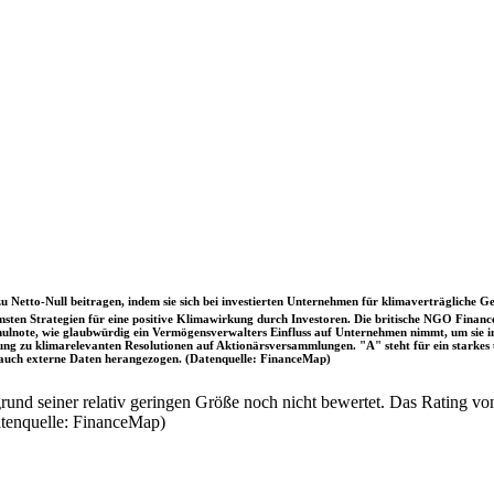
u Netto-Null beitragen, indem sie sich bei investierten Unternehmen für klimaverträgliche Ge
sten Strategien für eine positive Klimawirkung durch Investoren. Die britische NGO Fina
chulnote, wie glaubwürdig ein Vermögensverwalters Einfluss auf Unternehmen nimmt, um sie
immung zu klimarelevanten Resolutionen auf Aktionärsversammlungen. "A" steht für ein sta
uch externe Daten herangezogen. (Datenquelle: FinanceMap)
nd seiner relativ geringen Größe noch nicht bewertet. Das Rating von
atenquelle: FinanceMap)