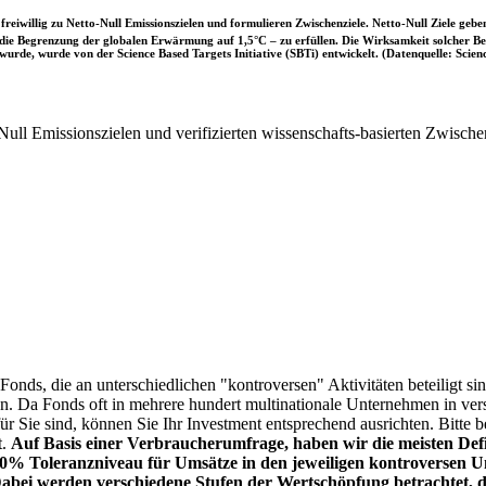
iwillig zu Netto-Null Emissionszielen und formulieren Zwischenziele. Netto-Null Ziele geben
ie Begrenzung der globalen Erwärmung auf 1,5°C – zu erfüllen. Die Wirksamkeit solcher Beke
wurde, wurde von der Science Based Targets Initiative (SBTi) entwickelt. (Datenquelle: Scienc
ull Emissionszielen und verifizierten wissenschafts-basierten Zwische
onds, die an unterschiedlichen "kontroversen" Aktivitäten beteiligt sind
sen. Da Fonds oft in mehrere hundert multinationale Unternehmen in ver
 für Sie sind, können Sie Ihr Investment entsprechend ausrichten. Bitt
t.
Auf Basis einer Verbraucherumfrage, haben wir die meisten Defin
% Toleranzniveau für Umsätze in den jeweiligen kontroversen Un
Dabei werden verschiedene Stufen der Wertschöpfung betrachtet, di