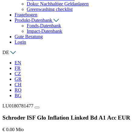
Doku: Nachhaltige Geldanlagen
Greenwashing checklist
Fragebogen
Produkt-Datenbank
Fonds-Datenbank
Impact-Datenbank
Gute Beratung
Login
DE
EN
FR
CZ
GR
CH
RO
BG
LU0180781477
Schroder ISF Glo Inflation Linked Bd A1 Acc EUR
€ 0.00 Mio