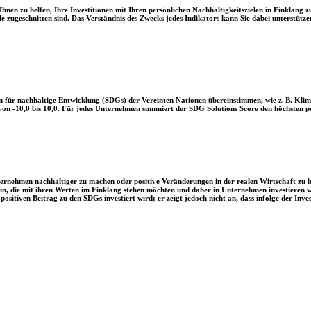
en zu helfen, Ihre Investitionen mit Ihren persönlichen Nachhaltigkeitszielen in Einklang zu
le zugeschnitten sind. Das Verständnis des Zwecks jedes Indikators kann Sie dabei unterstützen
 für nachhaltige Entwicklung (SDGs) der Vereinten Nationen übereinstimmen, wie z. B. Klim
n -10,0 bis 10,0. Für jedes Unternehmen summiert der SDG Solutions Score den höchsten posi
Unternehmen nachhaltiger zu machen oder positive Veränderungen in der realen Wirtschaft zu
 sein, die mit ihren Werten im Einklang stehen möchten und daher in Unternehmen investieren
positiven Beitrag zu den SDGs investiert wird; er zeigt jedoch nicht an, dass infolge der In