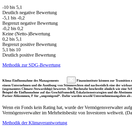
-10 bis 5,1
Deutlich negative Bewertung
-5,1 bis -0,2
Begrenzt negative Bewertung
-0,2 bis 0,2
Keine (Netto-)Bewertung
0,2 bis 5,1
Begrenzt positive Bewertung
5,1 bis 10
Deutlich positive Bewertung
Methodik zur SDG-Bewertung
Klima-Einflussnahme des Managements
Finanzinstitute können zur Transition z
einem Unternehmen und die Ausübung von Stimmrechten sind nachweislich eine der wirksam
(sogenanntes Climate-Stewardship) bewertet. Der Buchstabe beschreibt ähnlich wie eine S
Beispiel die Einflussnahme auf das Geschäftsmodell, Eskalationsstrategien und die Abst
Pariser Abkommen, F für „ungenügend“. Dafür wurden sowohl Unternehmensangaben als a
Wenn ein Fonds kein Rating hat, wurde der Vermögensverwalter aufgru
Vermögensverwalter im Mehrheitsbesitz von Investoren weltweit. (D
Methodik der Klimaverantwortung