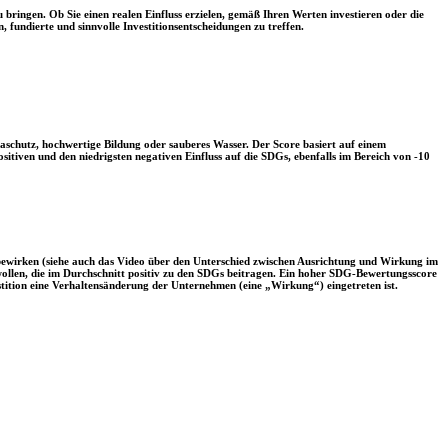
 bringen. Ob Sie einen realen Einfluss erzielen, gemäß Ihren Werten investieren oder die
, fundierte und sinnvolle Investitionsentscheidungen zu treffen.
aschutz, hochwertige Bildung oder sauberes Wasser. Der Score basiert auf einem
tiven und den niedrigsten negativen Einfluss auf die SDGs, ebenfalls im Bereich von -10
 bewirken (siehe auch das Video über den Unterschied zwischen Ausrichtung und Wirkung im
 wollen, die im Durchschnitt positiv zu den SDGs beitragen. Ein hoher SDG-Bewertungsscore
vestition eine Verhaltensänderung der Unternehmen (eine „Wirkung“) eingetreten ist.