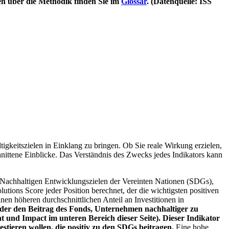
en über die Methodik finden Sie im
Glossar
. (Datenquelle: ISS
igkeitszielen in Einklang zu bringen. Ob Sie reale Wirkung erzielen,
nittene Einblicke. Das Verständnis des Zwecks jedes Indikators kann
Nachhaltigen Entwicklungszielen der Vereinten Nationen (SDGs),
ions Score jeder Position berechnet, der die wichtigsten positiven
n höheren durchschnittlichen Anteil an Investitionen in
 oder den Beitrag des Fonds, Unternehmen nachhaltiger zu
 und Impact im unteren Bereich dieser Seite). Dieser Indikator
stieren wollen, die positiv zu den SDGs beitragen.
Eine hohe