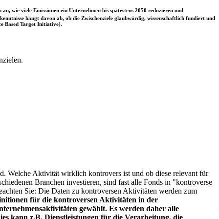
 an, wie viele Emissionen ein Unternehmen bis spätestens 2050 reduzieren und
nntnisse hängt davon ab, ob die Zwischenziele glaubwürdig, wissenschaftlich fundiert und
e Based Target Initiative).
nzielen.
. Welche Aktivität wirklich kontrovers ist und ob diese relevant für
schiedenen Branchen investieren, sind fast alle Fonds in "kontroverse
e beachten Sie: Die Daten zu kontroversen Aktivitäten werden zum
itionen für die kontroversen Aktivitäten in der
ternehmensaktivitäten gewählt. Es werden daher alle
es kann z.B. Dienstleistungen für die Verarbeitung, die