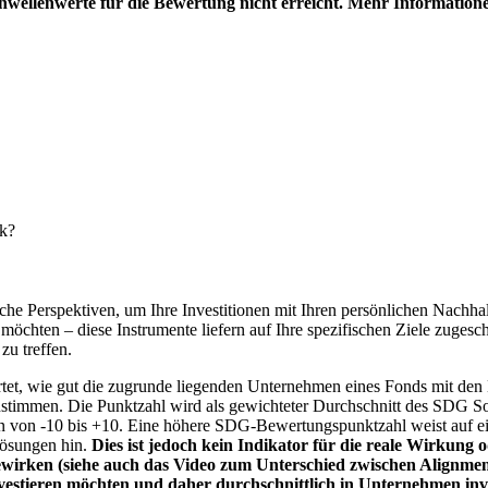
hwellenwerte für die Bewertung nicht erreicht. Mehr Information
nk?
e Perspektiven, um Ihre Investitionen mit Ihren persönlichen Nachhalt
chten – diese Instrumente liefern auf Ihre spezifischen Ziele zugesch
zu treffen.
t, wie gut die zugrunde liegenden Unternehmen eines Fonds mit den 
timmen. Die Punktzahl wird als gewichteter Durchschnitt des SDG Solut
n von -10 bis +10. Eine höhere SDG-Bewertungspunktzahl weist auf eine
Lösungen hin.
Dies ist jedoch kein Indikator für die reale Wirkung
wirken (siehe auch das Video zum Unterschied zwischen Alignment
nvestieren möchten und daher durchschnittlich in Unternehmen inve