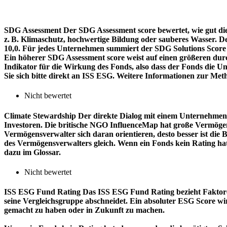
SDG Assessment
Der SDG Assessment score bewertet, wie gut di
z. B. Klimaschutz, hochwertige Bildung oder sauberes Wasser. D
10,0. Für jedes Unternehmen summiert der SDG Solutions Score de
Ein höherer SDG Assessment score weist auf einen größeren durch
Indikator für die Wirkung des Fonds, also dass der Fonds die
Sie sich bitte direkt an ISS ESG. Weitere Informationen zur Met
Nicht bewertet
Climate Stewardship
Der direkte Dialog mit einem Unternehmen 
Investoren. Die britische NGO InfluenceMap hat große Vermögen
Vermögensverwalter sich daran orientieren, desto besser ist d
des Vermögensverwalters gleich. Wenn ein Fonds kein Rating ha
dazu im Glossar.
Nicht bewertet
ISS ESG Fund Rating
Das ISS ESG Fund Rating bezieht Faktore
seine Vergleichsgruppe abschneidet. Ein absoluter ESG Score wir
gemacht zu haben oder in Zukunft zu machen.