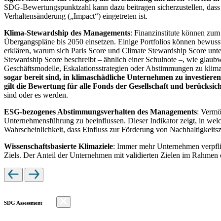
SDG-Bewertungspunktzahl kann dazu beitragen sicherzustellen, dass dur
Verhaltensänderung („Impact“) eingetreten ist.
Klima-Stewardship des Managements
: Finanzinstitute können zum
Übergangspläne bis 2050 einsetzen. Einige Portfolios können bewusst
erklären, warum sich Paris Score und Climate Stewardship Score unt
Stewardship Score beschreibt – ähnlich einer Schulnote –, wie gla
Geschäftsmodelle, Eskalationsstrategien oder Abstimmungen zu kli
sogar bereit sind, in klimaschädliche Unternehmen zu investiere
gilt die Bewertung für alle Fonds der Gesellschaft und berücks
sind oder es werden.
ESG-bezogenes Abstimmungsverhalten des Managements
: Vermö
Unternehmensführung zu beeinflussen. Dieser Indikator zeigt, in we
Wahrscheinlichkeit, dass Einfluss zur Förderung von Nachhaltigkeitszi
Wissenschaftsbasierte Klimaziele
: Immer mehr Unternehmen verpfli
Ziels. Der Anteil der Unternehmen mit validierten Zielen im Rahmen 
SDG Assessment