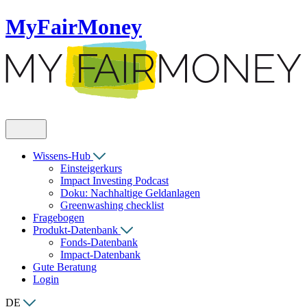
MyFairMoney
Wissens-Hub
Einsteigerkurs
Impact Investing Podcast
Doku: Nachhaltige Geldanlagen
Greenwashing checklist
Fragebogen
Produkt-Datenbank
Fonds-Datenbank
Impact-Datenbank
Gute Beratung
Login
DE