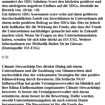
summiert der SDG Solutions Score den höchsten positiven und
den niedrigsten negativen Einfluss auf die SDGs, ebenfalls im
Bereich von -10 bis +10.
Ein höherer SDG Assessment score weist auf einen größeren
durchschnittlichen Anteil von Investitionen in Unternehmen mit
einem netto positiven Beitrag zu den SDGs hin. Dies ist jedoch
kein Indikator für die Wirkung des Fonds, also dass der Fonds
die Unternehmen nachhaltiger gemacht hat oder in Zukunft
machen wird. Wenn Sie Fragen zu den Unternehmensdaten
haben, wenden Sie sich bitte direkt an ISS ESG. Weitere
Informationen zur Methodik finden Sie im Glossar.
(Datenquelle: ISS ESG)
0.56
Climate Stewardship
Der direkte Dialog mit einem
Unternehmen und die Ausübung von Stimmrechten sind
nachweislich eine der wirksamsten Strategien für eine positive
Klimawirkung durch Investoren. Die britische NGO
InfluenceMap hat große Vermögensverwalter im Hinblick auf
ihre Klima-Einflussnahme (sogenanntes Climate-Stewardship)
bewertet. Je besser ein Vermögensverwalter sich daran
orientieren, desto besser ist die Bewertung. Dafür wurden
sowohl Unternehmensangaben als auch externe Daten
herangezogen. Die Bewertung ist für alle Fonds des