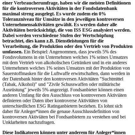
einer Verbraucherumfrage, haben wir die meisten Definitionen
für die kontroversen Aktivitäten in der Fondsdatenbank
maximal streng ausgelegt. Es wurde zudem ein 0%
Toleranzniveau für Umsätze in den jeweiligen kontroversen
Unternehmensaktivitäten gewählt. Es werden daher alle
Aktivitäten berücksichtigt, die von ISS ESG analysiert werden.
Dabei werden verschiedene Stufen der Wertschöpfung
betrachtet, dies kann z.B. Dienstleistungen für die
Verarbeitung, die Produktion oder den Vertrieb von Produkten
umfassen.
Ein Beispiel: Angenommen, dass jeweils 5% des
Fondsvolumens in ein Unternehmen welches 1% seines Umsatzes
mit dem Vertrieb von alkoholischen Getränken und in ein anderes
Unternehmen welches 1% seines Umsatzes mit der Produktion von
Sauerstoffmasken für die Luftwaffe erwirtschaften, dann werden in
der Datenbank hinter den kontroversen Aktivitäten "Suchtmittel
(Tabak, Alkohol)" und "Zivile Schusswaffen oder militärische
Ausrüstung" jeweils 5% angezeigt. Fondsanbieter können einen
anderen Umfang für den Ausschluss von kontroversen Aktiviäten
definieren oder Daten über kontroverse Aktivitäten von
unterschiedlichen ESG Ratinganbietern beziehen. Es lohnt sich
daher für Anleger*innen die genaue Ausschlussdefinition von
kontroversen Aktiviäten bei Fondsanbietern zu verstehen und bei
Unklarheiten nachzufragen.
Diese Indikatoren können unter anderem für Anleger*innen