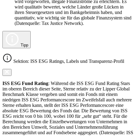
wird vorgeworfen, illegale Finanzströme zu erleichtern. Es
wird qualitativ bewertet, welche Länder große Lücken in
ihren Steuergesetzen und im Bankgeheimnis haben, und
quantitativ, wie wichtig sie für das globale Finanzsystem sind
(Datenquelle: Tax Justice Network).
Tipp
Sektion: ISS ESG Ratings, Labels und Transparenz-Profil
ISS ESG Fund Rating
: Während die ISS ESG Fund Rating Stars
im oberen Bereich dieser Seite, Sterne relativ zu der Lipper Global
Benchmark Klasse vergeben und somit ein Fonds mit einem
niedrigen ISS ESG Performancescore im Zweifelsfall auch mehrere
Sterne erhalten kann, stellt der ISS ESG Performancescore eine
absolute ESG Bewertung des Fonds dar. Die Bewertung von ISS
ESG reicht von 0 bis 100, wobei 100 für „sehr gut“ steht. Für die
Berechnung werden die Einzelbewertungen von Unternehmen in
den Bereichen Umwelt, Soziales und Unternehmensführung
zusammengeführt und auf Fondsebene aggregiert. (Datenquelle: ISS