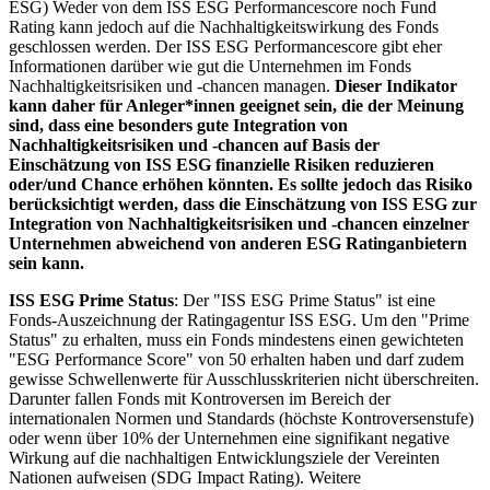
ESG) Weder von dem ISS ESG Performancescore noch Fund
Rating kann jedoch auf die Nachhaltigkeitswirkung des Fonds
geschlossen werden. Der ISS ESG Performancescore gibt eher
Informationen darüber wie gut die Unternehmen im Fonds
Nachhaltigkeitsrisiken und -chancen managen.
Dieser Indikator
kann daher für Anleger*innen geeignet sein, die der Meinung
sind, dass eine besonders gute Integration von
Nachhaltigkeitsrisiken und -chancen auf Basis der
Einschätzung von ISS ESG finanzielle Risiken reduzieren
oder/und Chance erhöhen könnten. Es sollte jedoch das Risiko
berücksichtigt werden, dass die Einschätzung von ISS ESG zur
Integration von Nachhaltigkeitsrisiken und -chancen einzelner
Unternehmen abweichend von anderen ESG Ratinganbietern
sein kann.
ISS ESG Prime Status
: Der "ISS ESG Prime Status" ist eine
Fonds-Auszeichnung der Ratingagentur ISS ESG. Um den "Prime
Status" zu erhalten, muss ein Fonds mindestens einen gewichteten
"ESG Performance Score" von 50 erhalten haben und darf zudem
gewisse Schwellenwerte für Ausschlusskriterien nicht überschreiten.
Darunter fallen Fonds mit Kontroversen im Bereich der
internationalen Normen und Standards (höchste Kontroversenstufe)
oder wenn über 10% der Unternehmen eine signifikant negative
Wirkung auf die nachhaltigen Entwicklungsziele der Vereinten
Nationen aufweisen (SDG Impact Rating). Weitere