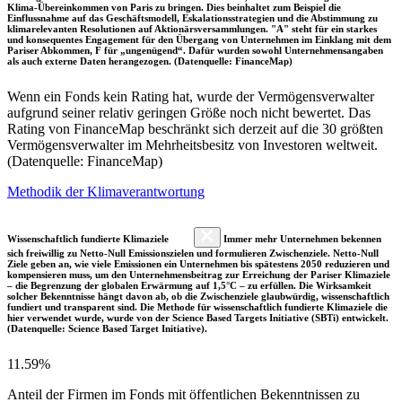
Klima-Übereinkommen von Paris zu bringen. Dies beinhaltet zum Beispiel die
Einflussnahme auf das Geschäftsmodell, Eskalationsstrategien und die Abstimmung zu
klimarelevanten Resolutionen auf Aktionärsversammlungen. "A" steht für ein starkes
und konsequentes Engagement für den Übergang von Unternehmen im Einklang mit dem
Pariser Abkommen, F für „ungenügend“. Dafür wurden sowohl Unternehmensangaben
als auch externe Daten herangezogen. (Datenquelle: FinanceMap)
Wenn ein Fonds kein Rating hat, wurde der Vermögensverwalter
aufgrund seiner relativ geringen Größe noch nicht bewertet. Das
Rating von FinanceMap beschränkt sich derzeit auf die 30 größten
Vermögensverwalter im Mehrheitsbesitz von Investoren weltweit.
(Datenquelle: FinanceMap)
Methodik der Klimaverantwortung
Wissenschaftlich fundierte Klimaziele
Immer mehr Unternehmen bekennen
sich freiwillig zu Netto-Null Emissionszielen und formulieren Zwischenziele. Netto-Null
Ziele geben an, wie viele Emissionen ein Unternehmen bis spätestens 2050 reduzieren und
kompensieren muss, um den Unternehmensbeitrag zur Erreichung der Pariser Klimaziele
– die Begrenzung der globalen Erwärmung auf 1,5°C – zu erfüllen. Die Wirksamkeit
solcher Bekenntnisse hängt davon ab, ob die Zwischenziele glaubwürdig, wissenschaftlich
fundiert und transparent sind. Die Methode für wissenschaftlich fundierte Klimaziele die
hier verwendet wurde, wurde von der Science Based Targets Initiative (SBTi) entwickelt.
(Datenquelle: Science Based Target Initiative).
11.59%
Anteil der Firmen im Fonds mit öffentlichen Bekenntnissen zu