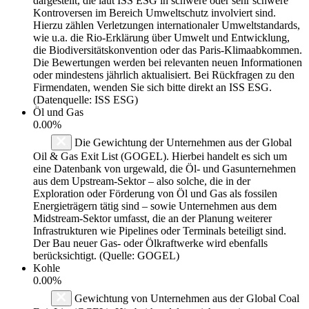
dargestellt, die laut ISS ESG in schwere oder sehr schwere
Kontroversen im Bereich Umweltschutz involviert sind.
Hierzu zählen Verletzungen internationaler Umweltstandards,
wie u.a. die Rio-Erklärung über Umwelt und Entwicklung,
die Biodiversitätskonvention oder das Paris-Klimaabkommen.
Die Bewertungen werden bei relevanten neuen Informationen
oder mindestens jährlich aktualisiert. Bei Rückfragen zu den
Firmendaten, wenden Sie sich bitte direkt an ISS ESG.
(Datenquelle: ISS ESG)
Öl und Gas
0.00%
Die Gewichtung der Unternehmen aus der Global
Oil & Gas Exit List (GOGEL). Hierbei handelt es sich um
eine Datenbank von urgewald, die Öl- und Gasunternehmen
aus dem Upstream-Sektor – also solche, die in der
Exploration oder Förderung von Öl und Gas als fossilen
Energieträgern tätig sind – sowie Unternehmen aus dem
Midstream-Sektor umfasst, die an der Planung weiterer
Infrastrukturen wie Pipelines oder Terminals beteiligt sind.
Der Bau neuer Gas- oder Ölkraftwerke wird ebenfalls
berücksichtigt. (Quelle: GOGEL)
Kohle
0.00%
Gewichtung von Unternehmen aus der Global Coal