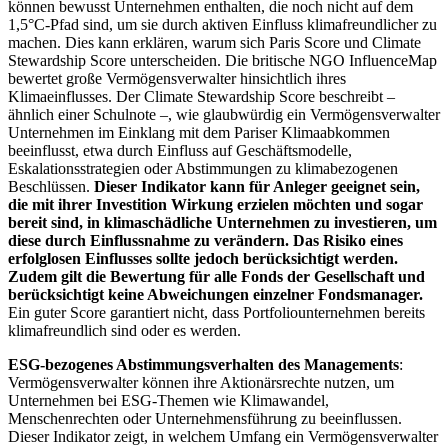
können bewusst Unternehmen enthalten, die noch nicht auf dem
1,5°C-Pfad sind, um sie durch aktiven Einfluss klimafreundlicher zu
machen. Dies kann erklären, warum sich Paris Score und Climate
Stewardship Score unterscheiden. Die britische NGO InfluenceMap
bewertet große Vermögensverwalter hinsichtlich ihres
Klimaeinflusses. Der Climate Stewardship Score beschreibt –
ähnlich einer Schulnote –, wie glaubwürdig ein Vermögensverwalter
Unternehmen im Einklang mit dem Pariser Klimaabkommen
beeinflusst, etwa durch Einfluss auf Geschäftsmodelle,
Eskalationsstrategien oder Abstimmungen zu klimabezogenen
Beschlüssen.
Dieser Indikator kann für Anleger geeignet sein,
die mit ihrer Investition Wirkung erzielen möchten und sogar
bereit sind, in klimaschädliche Unternehmen zu investieren, um
diese durch Einflussnahme zu verändern. Das Risiko eines
erfolglosen Einflusses sollte jedoch berücksichtigt werden.
Zudem gilt die Bewertung für alle Fonds der Gesellschaft und
berücksichtigt keine Abweichungen einzelner Fondsmanager.
Ein guter Score garantiert nicht, dass Portfoliounternehmen bereits
klimafreundlich sind oder es werden.
ESG-bezogenes Abstimmungsverhalten des Managements
:
Vermögensverwalter können ihre Aktionärsrechte nutzen, um
Unternehmen bei ESG-Themen wie Klimawandel,
Menschenrechten oder Unternehmensführung zu beeinflussen.
Dieser Indikator zeigt, in welchem Umfang ein Vermögensverwalter