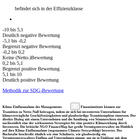
befindet sich in der Effizienzklasse
-10 bis 5,1
Deutlich negative Bewertung
-5,1 bis -0,2
Begrenzt negative Bewertung
-0,2 bis 0,2
Keine (Netto-)Bewertung
0,2 bis 5,1
Begrenzt positive Bewertung
5,1 bis 10
Deutlich positive Bewertung
Methodik zur SDG-Bewertung
Klima-Einflussnahme des Managements
Finanzinstitute können zur
Transition zu Netto-Null beitragen, indem sie sich bei investierten Unternehmen für
klimaverträgliche Geschäftstätigkeiten und glaubwürdige Transitionspläne einsetzen. Der
direkte Dialog mit einem Unternehmen und die Ausübung von Stimmrechten sind
nachweislich eine der wirksamsten Strategien für eine positive Klimawirkung durch
Investoren. Die britische NGO FinanceMap hat große Vermögensverwalter im Hinblick
auf ihre Klima-Einflussnahme (sogenanntes Climate-Stewardship) bewertet. Der
Buchstabe beschreibt ähnlich wie eine Schulnote, wie glaubwürdig ein
Vermögensverwalters Einfluss auf Unternehmen nimmt, um sie in Einklang mit dem