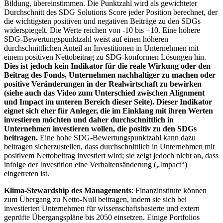
Bildung, übereinstimmen. Die Punktzahl wird als gewichteter
Durchschnitt des SDG Solutions Score jeder Position berechnet, der
die wichtigsten positiven und negativen Beiträge zu den SDGs
widerspiegelt. Die Werte reichen von -10 bis +10. Eine höhere
SDG-Bewertungspunktzahl weist auf einen höheren
durchschnittlichen Anteil an Investitionen in Unternehmen mit
einem positiven Nettobeitrag zu SDG-konformen Lösungen hin.
Dies ist jedoch kein Indikator für die reale Wirkung oder den
Beitrag des Fonds, Unternehmen nachhaltiger zu machen oder
positive Veränderungen in der Realwirtschaft zu bewirken
(siehe auch das Video zum Unterschied zwischen Alignment
und Impact im unteren Bereich dieser Seite). Dieser Indikator
eignet sich eher für Anleger, die im Einklang mit ihren Werten
investieren möchten und daher durchschnittlich in
Unternehmen investieren wollen, die positiv zu den SDGs
beitragen.
Eine hohe SDG-Bewertungspunktzahl kann dazu
beitragen sicherzustellen, dass durchschnittlich in Unternehmen mit
positivem Nettobeitrag investiert wird; sie zeigt jedoch nicht an, dass
infolge der Investition eine Verhaltensänderung („Impact“)
eingetreten ist.
Klima-Stewardship des Managements
: Finanzinstitute können
zum Übergang zu Netto-Null beitragen, indem sie sich bei
investierten Unternehmen für wissenschaftsbasierte und extern
geprüfte Übergangspläne bis 2050 einsetzen. Einige Portfolios