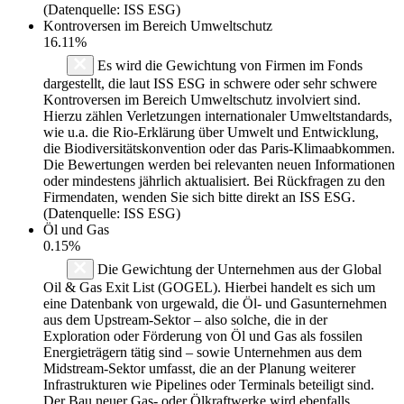
(Datenquelle: ISS ESG)
Kontroversen im Bereich Umweltschutz
16.11%
Es wird die Gewichtung von Firmen im Fonds
dargestellt, die laut ISS ESG in schwere oder sehr schwere
Kontroversen im Bereich Umweltschutz involviert sind.
Hierzu zählen Verletzungen internationaler Umweltstandards,
wie u.a. die Rio-Erklärung über Umwelt und Entwicklung,
die Biodiversitätskonvention oder das Paris-Klimaabkommen.
Die Bewertungen werden bei relevanten neuen Informationen
oder mindestens jährlich aktualisiert. Bei Rückfragen zu den
Firmendaten, wenden Sie sich bitte direkt an ISS ESG.
(Datenquelle: ISS ESG)
Öl und Gas
0.15%
Die Gewichtung der Unternehmen aus der Global
Oil & Gas Exit List (GOGEL). Hierbei handelt es sich um
eine Datenbank von urgewald, die Öl- und Gasunternehmen
aus dem Upstream-Sektor – also solche, die in der
Exploration oder Förderung von Öl und Gas als fossilen
Energieträgern tätig sind – sowie Unternehmen aus dem
Midstream-Sektor umfasst, die an der Planung weiterer
Infrastrukturen wie Pipelines oder Terminals beteiligt sind.
Der Bau neuer Gas- oder Ölkraftwerke wird ebenfalls