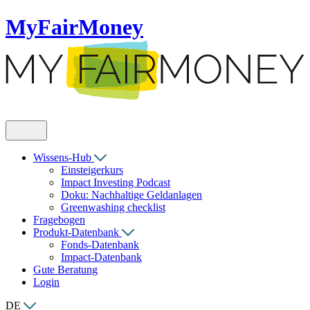
MyFairMoney
Wissens-Hub
Einsteigerkurs
Impact Investing Podcast
Doku: Nachhaltige Geldanlagen
Greenwashing checklist
Fragebogen
Produkt-Datenbank
Fonds-Datenbank
Impact-Datenbank
Gute Beratung
Login
DE