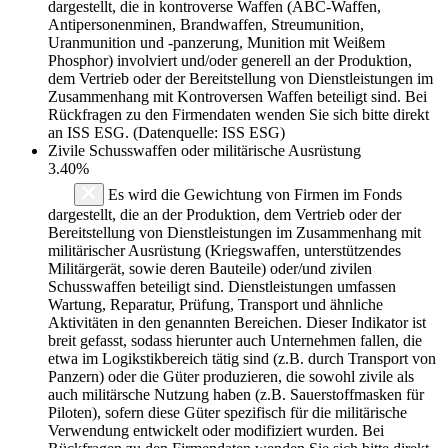
dargestellt, die in kontroverse Waffen (ABC-Waffen,
Antipersonenminen, Brandwaffen, Streumunition,
Uranmunition und -panzerung, Munition mit Weißem
Phosphor) involviert und/oder generell an der Produktion,
dem Vertrieb oder der Bereitstellung von Dienstleistungen im
Zusammenhang mit Kontroversen Waffen beteiligt sind. Bei
Rückfragen zu den Firmendaten wenden Sie sich bitte direkt
an ISS ESG. (Datenquelle: ISS ESG)
Zivile Schusswaffen oder militärische Ausrüstung
3.40%
Es wird die Gewichtung von Firmen im Fonds
dargestellt, die an der Produktion, dem Vertrieb oder der
Bereitstellung von Dienstleistungen im Zusammenhang mit
militärischer Ausrüstung (Kriegswaffen, unterstützendes
Militärgerät, sowie deren Bauteile) oder/und zivilen
Schusswaffen beteiligt sind. Dienstleistungen umfassen
Wartung, Reparatur, Prüfung, Transport und ähnliche
Aktivitäten in den genannten Bereichen. Dieser Indikator ist
breit gefasst, sodass hierunter auch Unternehmen fallen, die
etwa im Logikstikbereich tätig sind (z.B. durch Transport von
Panzern) oder die Güter produzieren, die sowohl zivile als
auch militärsche Nutzung haben (z.B. Sauerstoffmasken für
Piloten), sofern diese Güter spezifisch für die militärische
Verwendung entwickelt oder modifiziert wurden. Bei