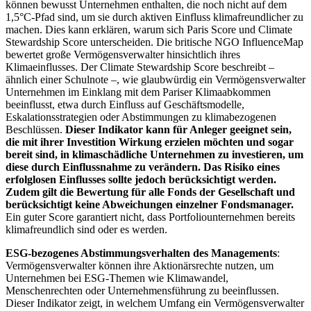
können bewusst Unternehmen enthalten, die noch nicht auf dem
1,5°C-Pfad sind, um sie durch aktiven Einfluss klimafreundlicher zu
machen. Dies kann erklären, warum sich Paris Score und Climate
Stewardship Score unterscheiden. Die britische NGO InfluenceMap
bewertet große Vermögensverwalter hinsichtlich ihres
Klimaeinflusses. Der Climate Stewardship Score beschreibt –
ähnlich einer Schulnote –, wie glaubwürdig ein Vermögensverwalter
Unternehmen im Einklang mit dem Pariser Klimaabkommen
beeinflusst, etwa durch Einfluss auf Geschäftsmodelle,
Eskalationsstrategien oder Abstimmungen zu klimabezogenen
Beschlüssen.
Dieser Indikator kann für Anleger geeignet sein,
die mit ihrer Investition Wirkung erzielen möchten und sogar
bereit sind, in klimaschädliche Unternehmen zu investieren, um
diese durch Einflussnahme zu verändern. Das Risiko eines
erfolglosen Einflusses sollte jedoch berücksichtigt werden.
Zudem gilt die Bewertung für alle Fonds der Gesellschaft und
berücksichtigt keine Abweichungen einzelner Fondsmanager.
Ein guter Score garantiert nicht, dass Portfoliounternehmen bereits
klimafreundlich sind oder es werden.
ESG-bezogenes Abstimmungsverhalten des Managements
:
Vermögensverwalter können ihre Aktionärsrechte nutzen, um
Unternehmen bei ESG-Themen wie Klimawandel,
Menschenrechten oder Unternehmensführung zu beeinflussen.
Dieser Indikator zeigt, in welchem Umfang ein Vermögensverwalter