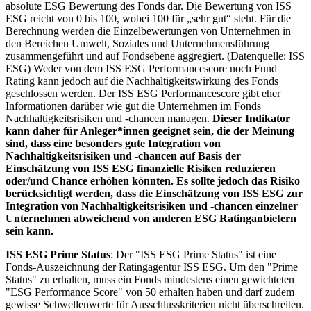
absolute ESG Bewertung des Fonds dar. Die Bewertung von ISS
ESG reicht von 0 bis 100, wobei 100 für „sehr gut“ steht. Für die
Berechnung werden die Einzelbewertungen von Unternehmen in
den Bereichen Umwelt, Soziales und Unternehmensführung
zusammengeführt und auf Fondsebene aggregiert. (Datenquelle: ISS
ESG) Weder von dem ISS ESG Performancescore noch Fund
Rating kann jedoch auf die Nachhaltigkeitswirkung des Fonds
geschlossen werden. Der ISS ESG Performancescore gibt eher
Informationen darüber wie gut die Unternehmen im Fonds
Nachhaltigkeitsrisiken und -chancen managen.
Dieser Indikator
kann daher für Anleger*innen geeignet sein, die der Meinung
sind, dass eine besonders gute Integration von
Nachhaltigkeitsrisiken und -chancen auf Basis der
Einschätzung von ISS ESG finanzielle Risiken reduzieren
oder/und Chance erhöhen könnten. Es sollte jedoch das Risiko
berücksichtigt werden, dass die Einschätzung von ISS ESG zur
Integration von Nachhaltigkeitsrisiken und -chancen einzelner
Unternehmen abweichend von anderen ESG Ratinganbietern
sein kann.
ISS ESG Prime Status
: Der "ISS ESG Prime Status" ist eine
Fonds-Auszeichnung der Ratingagentur ISS ESG. Um den "Prime
Status" zu erhalten, muss ein Fonds mindestens einen gewichteten
"ESG Performance Score" von 50 erhalten haben und darf zudem
gewisse Schwellenwerte für Ausschlusskriterien nicht überschreiten.