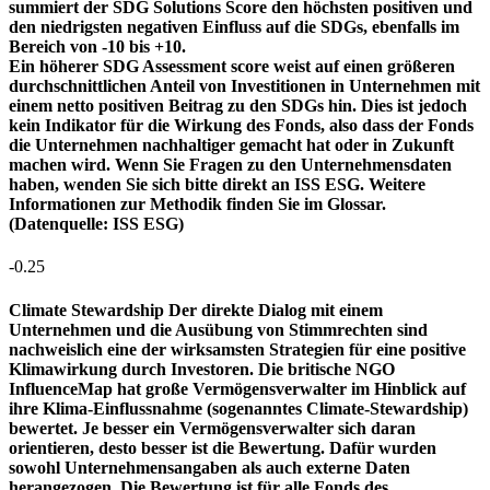
summiert der SDG Solutions Score den höchsten positiven und
den niedrigsten negativen Einfluss auf die SDGs, ebenfalls im
Bereich von -10 bis +10.
Ein höherer SDG Assessment score weist auf einen größeren
durchschnittlichen Anteil von Investitionen in Unternehmen mit
einem netto positiven Beitrag zu den SDGs hin. Dies ist jedoch
kein Indikator für die Wirkung des Fonds, also dass der Fonds
die Unternehmen nachhaltiger gemacht hat oder in Zukunft
machen wird. Wenn Sie Fragen zu den Unternehmensdaten
haben, wenden Sie sich bitte direkt an ISS ESG. Weitere
Informationen zur Methodik finden Sie im Glossar.
(Datenquelle: ISS ESG)
-0.25
Climate Stewardship
Der direkte Dialog mit einem
Unternehmen und die Ausübung von Stimmrechten sind
nachweislich eine der wirksamsten Strategien für eine positive
Klimawirkung durch Investoren. Die britische NGO
InfluenceMap hat große Vermögensverwalter im Hinblick auf
ihre Klima-Einflussnahme (sogenanntes Climate-Stewardship)
bewertet. Je besser ein Vermögensverwalter sich daran
orientieren, desto besser ist die Bewertung. Dafür wurden
sowohl Unternehmensangaben als auch externe Daten
herangezogen. Die Bewertung ist für alle Fonds des