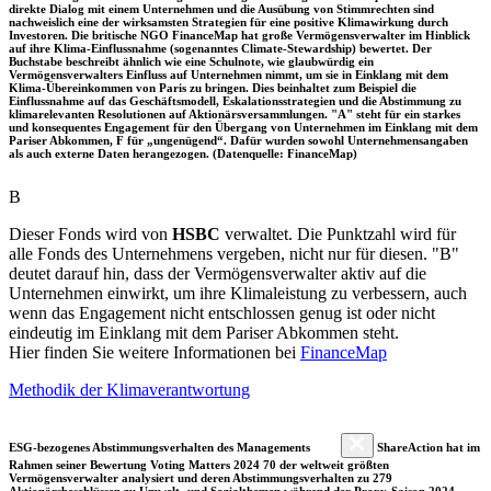
direkte Dialog mit einem Unternehmen und die Ausübung von Stimmrechten sind
nachweislich eine der wirksamsten Strategien für eine positive Klimawirkung durch
Investoren. Die britische NGO FinanceMap hat große Vermögensverwalter im Hinblick
auf ihre Klima-Einflussnahme (sogenanntes Climate-Stewardship) bewertet. Der
Buchstabe beschreibt ähnlich wie eine Schulnote, wie glaubwürdig ein
Vermögensverwalters Einfluss auf Unternehmen nimmt, um sie in Einklang mit dem
Klima-Übereinkommen von Paris zu bringen. Dies beinhaltet zum Beispiel die
Einflussnahme auf das Geschäftsmodell, Eskalationsstrategien und die Abstimmung zu
klimarelevanten Resolutionen auf Aktionärsversammlungen. "A" steht für ein starkes
und konsequentes Engagement für den Übergang von Unternehmen im Einklang mit dem
Pariser Abkommen, F für „ungenügend“. Dafür wurden sowohl Unternehmensangaben
als auch externe Daten herangezogen. (Datenquelle: FinanceMap)
B
Dieser Fonds wird von
HSBC
verwaltet. Die Punktzahl wird für
alle Fonds des Unternehmens vergeben, nicht nur für diesen. "B"
deutet darauf hin, dass der Vermögensverwalter aktiv auf die
Unternehmen einwirkt, um ihre Klimaleistung zu verbessern, auch
wenn das Engagement nicht entschlossen genug ist oder nicht
eindeutig im Einklang mit dem Pariser Abkommen steht.
Hier finden Sie weitere Informationen bei
FinanceMap
Methodik der Klimaverantwortung
ESG-bezogenes Abstimmungsverhalten des Managements
ShareAction hat im
Rahmen seiner Bewertung Voting Matters 2024 70 der weltweit größten
Vermögensverwalter analysiert und deren Abstimmungsverhalten zu 279
Aktionärsbeschlüssen zu Umwelt- und Sozialthemen während der Proxy-Saison 2024