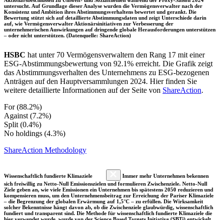
untersucht. Auf Grundlage dieser Analyse wurden die Vermögensverwalter nach der
Konsistenz und Ambition ihres Abstimmungsverhaltens bewertet und gerankt. Die
Bewertung stützt sich auf detaillierte Abstimmungsdaten und zeigt Unterschiede darin
auf, wie Vermögensverwalter Aktionärsinitiativen zur Verbesserung der
unternehmerischen Auswirkungen auf dringende globale Herausforderungen unterstützen
– oder nicht unterstützen. (Datenquelle: ShareAction)
HSBC
hat unter 70 Vermögensverwaltern den Rang 17 mit einer
ESG-Abstimmungsbewertung von 92.1% erreicht. Die Grafik zeigt
das Abstimmungsverhalten des Unternehmens zu ESG-bezogenen
Anträgen auf den Hauptversammlungen 2024. Hier finden Sie
weitere detaillierte Informationen auf der Seite von
ShareAction
.
For (88.2%)
Against (7.2%)
Split (0.4%)
No holdings (4.3%)
ShareAction Methodology
Wissenschaftlich fundierte Klimaziele
Immer mehr Unternehmen bekennen
sich freiwillig zu Netto-Null Emissionszielen und formulieren Zwischenziele. Netto-Null
Ziele geben an, wie viele Emissionen ein Unternehmen bis spätestens 2050 reduzieren und
kompensieren muss, um den Unternehmensbeitrag zur Erreichung der Pariser Klimaziele
– die Begrenzung der globalen Erwärmung auf 1,5°C – zu erfüllen. Die Wirksamkeit
solcher Bekenntnisse hängt davon ab, ob die Zwischenziele glaubwürdig, wissenschaftlich
fundiert und transparent sind. Die Methode für wissenschaftlich fundierte Klimaziele die
hier verwendet wurde, wurde von der Science Based Targets Initiative (SBTi) entwickelt.