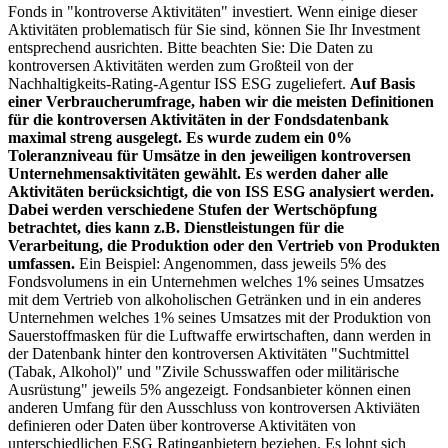
Fonds in "kontroverse Aktivitäten" investiert. Wenn einige dieser
Aktivitäten problematisch für Sie sind, können Sie Ihr Investment
entsprechend ausrichten. Bitte beachten Sie: Die Daten zu
kontroversen Aktivitäten werden zum Großteil von der
Nachhaltigkeits-Rating-Agentur ISS ESG zugeliefert.
Auf Basis
einer Verbraucherumfrage, haben wir die meisten Definitionen
für die kontroversen Aktivitäten in der Fondsdatenbank
maximal streng ausgelegt. Es wurde zudem ein 0%
Toleranzniveau für Umsätze in den jeweiligen kontroversen
Unternehmensaktivitäten gewählt. Es werden daher alle
Aktivitäten berücksichtigt, die von ISS ESG analysiert werden.
Dabei werden verschiedene Stufen der Wertschöpfung
betrachtet, dies kann z.B. Dienstleistungen für die
Verarbeitung, die Produktion oder den Vertrieb von Produkten
umfassen.
Ein Beispiel: Angenommen, dass jeweils 5% des
Fondsvolumens in ein Unternehmen welches 1% seines Umsatzes
mit dem Vertrieb von alkoholischen Getränken und in ein anderes
Unternehmen welches 1% seines Umsatzes mit der Produktion von
Sauerstoffmasken für die Luftwaffe erwirtschaften, dann werden in
der Datenbank hinter den kontroversen Aktivitäten "Suchtmittel
(Tabak, Alkohol)" und "Zivile Schusswaffen oder militärische
Ausrüstung" jeweils 5% angezeigt. Fondsanbieter können einen
anderen Umfang für den Ausschluss von kontroversen Aktiviäten
definieren oder Daten über kontroverse Aktivitäten von
unterschiedlichen ESG Ratinganbietern beziehen. Es lohnt sich