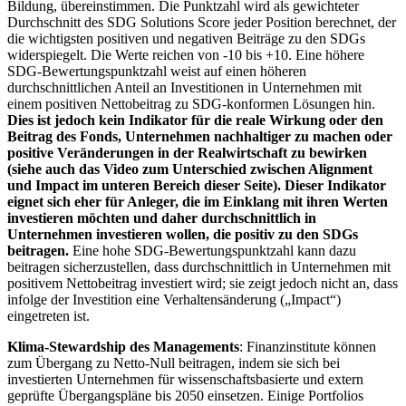
Bildung, übereinstimmen. Die Punktzahl wird als gewichteter
Durchschnitt des SDG Solutions Score jeder Position berechnet, der
die wichtigsten positiven und negativen Beiträge zu den SDGs
widerspiegelt. Die Werte reichen von -10 bis +10. Eine höhere
SDG-Bewertungspunktzahl weist auf einen höheren
durchschnittlichen Anteil an Investitionen in Unternehmen mit
einem positiven Nettobeitrag zu SDG-konformen Lösungen hin.
Dies ist jedoch kein Indikator für die reale Wirkung oder den
Beitrag des Fonds, Unternehmen nachhaltiger zu machen oder
positive Veränderungen in der Realwirtschaft zu bewirken
(siehe auch das Video zum Unterschied zwischen Alignment
und Impact im unteren Bereich dieser Seite). Dieser Indikator
eignet sich eher für Anleger, die im Einklang mit ihren Werten
investieren möchten und daher durchschnittlich in
Unternehmen investieren wollen, die positiv zu den SDGs
beitragen.
Eine hohe SDG-Bewertungspunktzahl kann dazu
beitragen sicherzustellen, dass durchschnittlich in Unternehmen mit
positivem Nettobeitrag investiert wird; sie zeigt jedoch nicht an, dass
infolge der Investition eine Verhaltensänderung („Impact“)
eingetreten ist.
Klima-Stewardship des Managements
: Finanzinstitute können
zum Übergang zu Netto-Null beitragen, indem sie sich bei
investierten Unternehmen für wissenschaftsbasierte und extern
geprüfte Übergangspläne bis 2050 einsetzen. Einige Portfolios