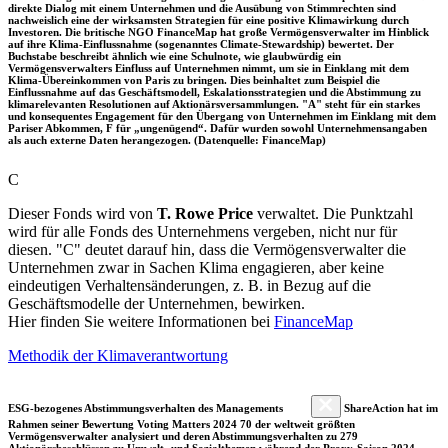
direkte Dialog mit einem Unternehmen und die Ausübung von Stimmrechten sind
nachweislich eine der wirksamsten Strategien für eine positive Klimawirkung durch
Investoren. Die britische NGO FinanceMap hat große Vermögensverwalter im Hinblick
auf ihre Klima-Einflussnahme (sogenanntes Climate-Stewardship) bewertet. Der
Buchstabe beschreibt ähnlich wie eine Schulnote, wie glaubwürdig ein
Vermögensverwalters Einfluss auf Unternehmen nimmt, um sie in Einklang mit dem
Klima-Übereinkommen von Paris zu bringen. Dies beinhaltet zum Beispiel die
Einflussnahme auf das Geschäftsmodell, Eskalationsstrategien und die Abstimmung zu
klimarelevanten Resolutionen auf Aktionärsversammlungen. "A" steht für ein starkes
und konsequentes Engagement für den Übergang von Unternehmen im Einklang mit dem
Pariser Abkommen, F für „ungenügend“. Dafür wurden sowohl Unternehmensangaben
als auch externe Daten herangezogen. (Datenquelle: FinanceMap)
C
Dieser Fonds wird von
T. Rowe Price
verwaltet. Die Punktzahl
wird für alle Fonds des Unternehmens vergeben, nicht nur für
diesen. "C" deutet darauf hin, dass die Vermögensverwalter die
Unternehmen zwar in Sachen Klima engagieren, aber keine
eindeutigen Verhaltensänderungen, z. B. in Bezug auf die
Geschäftsmodelle der Unternehmen, bewirken.
Hier finden Sie weitere Informationen bei
FinanceMap
Methodik der Klimaverantwortung
ESG-bezogenes Abstimmungsverhalten des Managements
ShareAction hat im
Rahmen seiner Bewertung Voting Matters 2024 70 der weltweit größten
Vermögensverwalter analysiert und deren Abstimmungsverhalten zu 279
Aktionärsbeschlüssen zu Umwelt- und Sozialthemen während der Proxy-Saison 2024