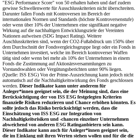
"ESG Performance Score" von 50 erhalten haben und darf zudem
gewisse Schwellenwerte für Ausschlusskriterien nicht überschreiten.
Darunter fallen Fonds mit Kontroversen im Bereich der
internationalen Normen und Standards (höchste Kontroversenstufe)
oder wenn über 10% der Unternehmen eine signifikant negative
Wirkung auf die nachhaltigen Entwicklungsziele der Vereinten
Nationen aufweisen (SDG Impact Rating). Weitere
Auschlusskriterien sind, wenn der CO2-Fußabdruck um 150% über
dem Durchschnitt der Fondsvergleichsgruppe liegt oder ein Fonds in
Unternehmen investiert, welche im Bereich kontroverser Waffen
tätig sind oder wenn bei mehr als 10% der Unternehmen in einem
Fonds die Zustimmung auf Aktionärsversammlungen zu
Vorstandswahlen oder Vergütungsberichten unter 90% liegen.
(Quelle: ISS ESG) Von der Prime-Auszeichnung kann jedoch nicht
automatisch auf die Nachhaltigkeitswirkung des Fonds geschlossen
werden.
Dieser Indikator kann unter anderem für
Anleger*innen geeignet sein, die der Meinung sind, dass eine
Berücksichtigung der von ISS ESG festgelegten Kriterien
finanzielle Risiken reduzieren und Chance erhöhen könnten. Es
sollte jedoch das Risiko berücksichtigt werden, dass die
Einschätzung von ISS ESG zur Integration von
Nachhaltigkeitsrisiken und -chancen einzelner Unternehmen
abweichend von anderen ESG Ratinganbietern sein kann.
Dieser Indikator kann auch für Anleger*innen geeignet sein,
die im Einklang mit ihren Werten stehen wollen und für die die