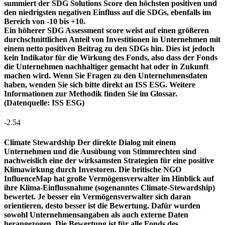
summiert der SDG Solutions Score den höchsten positiven und
den niedrigsten negativen Einfluss auf die SDGs, ebenfalls im
Bereich von -10 bis +10.
Ein höherer SDG Assessment score weist auf einen größeren
durchschnittlichen Anteil von Investitionen in Unternehmen mit
einem netto positiven Beitrag zu den SDGs hin. Dies ist jedoch
kein Indikator für die Wirkung des Fonds, also dass der Fonds
die Unternehmen nachhaltiger gemacht hat oder in Zukunft
machen wird. Wenn Sie Fragen zu den Unternehmensdaten
haben, wenden Sie sich bitte direkt an ISS ESG. Weitere
Informationen zur Methodik finden Sie im Glossar.
(Datenquelle: ISS ESG)
-2.54
Climate Stewardship
Der direkte Dialog mit einem
Unternehmen und die Ausübung von Stimmrechten sind
nachweislich eine der wirksamsten Strategien für eine positive
Klimawirkung durch Investoren. Die britische NGO
InfluenceMap hat große Vermögensverwalter im Hinblick auf
ihre Klima-Einflussnahme (sogenanntes Climate-Stewardship)
bewertet. Je besser ein Vermögensverwalter sich daran
orientieren, desto besser ist die Bewertung. Dafür wurden
sowohl Unternehmensangaben als auch externe Daten
herangezogen. Die Bewertung ist für alle Fonds des