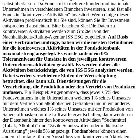
selbst überlassen. Da Fonds oft in mehrere hundert multinationale
Unternehmen in verschiedenen Branchen investieren, sind fast alle
Fonds in "kontroverse Aktivitäten" investiert. Wenn einige dieser
Aktivitäten problematisch für Sie sind, können Sie Ihr Investment
entsprechend ausrichten. Bitte beachten Sie: Die Daten zu
kontroversen Aktivitäten werden zum Großteil von der
Nachhaltigkeits-Rating-Agentur ISS ESG zugeliefert.
Auf Basis
einer Verbraucherumfrage, haben wir die meisten Definitionen
für die kontroversen Aktivitäten in der Fondsdatenbank
maximal streng ausgelegt. Es wurde zudem ein 0%
Toleranzniveau für Umsätze in den jeweiligen kontroversen
Unternehmensaktivitäten gewählt. Es werden daher alle
Aktivitäten berücksichtigt, die von ISS ESG analysiert werden.
Dabei werden verschiedene Stufen der Wertschöpfung
betrachtet, dies kann z.B. Dienstleistungen für die
Verarbeitung, die Produktion oder den Vertrieb von Produkten
umfassen.
Ein Beispiel: Angenommen, dass jeweils 5% des
Fondsvolumens in ein Unternehmen welches 1% seines Umsatzes
mit dem Vertrieb von alkoholischen Getränken und in ein anderes
Unternehmen welches 1% seines Umsatzes mit der Produktion von
Sauerstoffmasken für die Luftwaffe erwirtschaften, dann werden in
der Datenbank hinter den kontroversen Aktivitäten "Suchtmittel
(Tabak, Alkohol)" und "Zivile Schusswaffen oder militärische
Ausrüstung" jeweils 5% angezeigt. Fondsanbieter können einen
anderen Umfang für den Ausschluss von kontroversen Aktiviäten