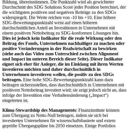
Bildung, übereinstimmen. Die Punktzahl wird als gewichteter
Durchschnitt des SDG Solutions Score jeder Position berechnet, der
die wichtigsten positiven und negativen Beiträge zu den SDGs
widerspiegelt. Die Werte reichen von -10 bis +10. Eine höhere
SDG-Bewertungspunktzahl weist auf einen höheren
durchschnittlichen Anteil an Investitionen in Unternehmen mit
einem positiven Nettobeitrag zu SDG-konformen Lösungen hin.
Dies ist jedoch kein Indikator für die reale Wirkung oder den
Beitrag des Fonds, Unternehmen nachhaltiger zu machen oder
positive Veränderungen in der Realwirtschaft zu bewirken
(siehe auch das Video zum Unterschied zwischen Alignment
und Impact im unteren Bereich dieser Seite). Dieser Indikator
eignet sich eher für Anleger, die im Einklang mit ihren Werten
investieren möchten und daher durchschnittlich in
Unternehmen investieren wollen, die positiv zu den SDGs
beitragen.
Eine hohe SDG-Bewertungspunktzahl kann dazu
beitragen sicherzustellen, dass durchschnittlich in Unternehmen mit
positivem Nettobeitrag investiert wird; sie zeigt jedoch nicht an, dass
infolge der Investition eine Verhaltensänderung („Impact“)
eingetreten ist.
Klima-Stewardship des Managements
: Finanzinstitute können
zum Übergang zu Netto-Null beitragen, indem sie sich bei
investierten Unternehmen für wissenschaftsbasierte und extern
geprüfte Übergangspläne bis 2050 einsetzen. Einige Portfolios