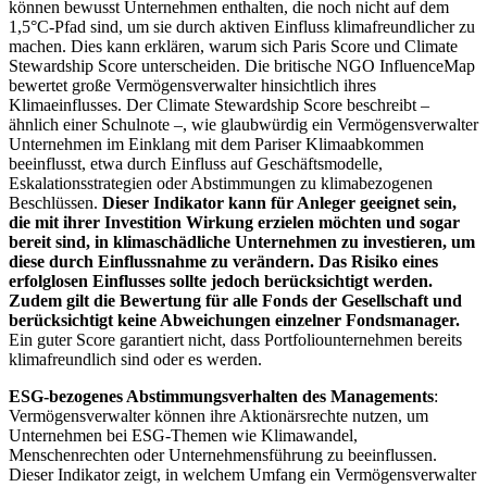
können bewusst Unternehmen enthalten, die noch nicht auf dem
1,5°C-Pfad sind, um sie durch aktiven Einfluss klimafreundlicher zu
machen. Dies kann erklären, warum sich Paris Score und Climate
Stewardship Score unterscheiden. Die britische NGO InfluenceMap
bewertet große Vermögensverwalter hinsichtlich ihres
Klimaeinflusses. Der Climate Stewardship Score beschreibt –
ähnlich einer Schulnote –, wie glaubwürdig ein Vermögensverwalter
Unternehmen im Einklang mit dem Pariser Klimaabkommen
beeinflusst, etwa durch Einfluss auf Geschäftsmodelle,
Eskalationsstrategien oder Abstimmungen zu klimabezogenen
Beschlüssen.
Dieser Indikator kann für Anleger geeignet sein,
die mit ihrer Investition Wirkung erzielen möchten und sogar
bereit sind, in klimaschädliche Unternehmen zu investieren, um
diese durch Einflussnahme zu verändern. Das Risiko eines
erfolglosen Einflusses sollte jedoch berücksichtigt werden.
Zudem gilt die Bewertung für alle Fonds der Gesellschaft und
berücksichtigt keine Abweichungen einzelner Fondsmanager.
Ein guter Score garantiert nicht, dass Portfoliounternehmen bereits
klimafreundlich sind oder es werden.
ESG-bezogenes Abstimmungsverhalten des Managements
:
Vermögensverwalter können ihre Aktionärsrechte nutzen, um
Unternehmen bei ESG-Themen wie Klimawandel,
Menschenrechten oder Unternehmensführung zu beeinflussen.
Dieser Indikator zeigt, in welchem Umfang ein Vermögensverwalter