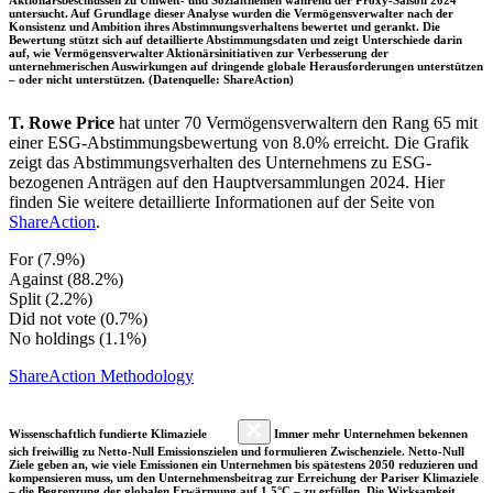
untersucht. Auf Grundlage dieser Analyse wurden die Vermögensverwalter nach der
Konsistenz und Ambition ihres Abstimmungsverhaltens bewertet und gerankt. Die
Bewertung stützt sich auf detaillierte Abstimmungsdaten und zeigt Unterschiede darin
auf, wie Vermögensverwalter Aktionärsinitiativen zur Verbesserung der
unternehmerischen Auswirkungen auf dringende globale Herausforderungen unterstützen
– oder nicht unterstützen. (Datenquelle: ShareAction)
T. Rowe Price
hat unter 70 Vermögensverwaltern den Rang 65 mit
einer ESG-Abstimmungsbewertung von 8.0% erreicht. Die Grafik
zeigt das Abstimmungsverhalten des Unternehmens zu ESG-
bezogenen Anträgen auf den Hauptversammlungen 2024. Hier
finden Sie weitere detaillierte Informationen auf der Seite von
ShareAction
.
For (7.9%)
Against (88.2%)
Split (2.2%)
Did not vote (0.7%)
No holdings (1.1%)
ShareAction Methodology
Wissenschaftlich fundierte Klimaziele
Immer mehr Unternehmen bekennen
sich freiwillig zu Netto-Null Emissionszielen und formulieren Zwischenziele. Netto-Null
Ziele geben an, wie viele Emissionen ein Unternehmen bis spätestens 2050 reduzieren und
kompensieren muss, um den Unternehmensbeitrag zur Erreichung der Pariser Klimaziele
– die Begrenzung der globalen Erwärmung auf 1,5°C – zu erfüllen. Die Wirksamkeit