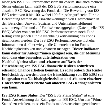
niedrigen ISS ESG Performancescore im Zweifelsfall auch mehrere
Sterne erhalten kann, stellt der ISS ESG Performancescore eine
absolute ESG Bewertung des Fonds dar. Die Bewertung von ISS
ESG reicht von 0 bis 100, wobei 100 für „sehr gut“ steht. Für die
Berechnung werden die Einzelbewertungen von Unternehmen in
den Bereichen Umwelt, Soziales und Unternehmensführung
zusammengeführt und auf Fondsebene aggregiert. (Datenquelle: ISS
ESG) Weder von dem ISS ESG Performancescore noch Fund
Rating kann jedoch auf die Nachhaltigkeitswirkung des Fonds
geschlossen werden. Der ISS ESG Performancescore gibt eher
Informationen darüber wie gut die Unternehmen im Fonds
Nachhaltigkeitsrisiken und -chancen managen.
Dieser Indikator
kann daher für Anleger*innen geeignet sein, die der Meinung
sind, dass eine besonders gute Integration von
Nachhaltigkeitsrisiken und -chancen auf Basis der
Einschätzung von ISS ESG finanzielle Risiken reduzieren
oder/und Chance erhöhen könnten. Es sollte jedoch das Risiko
berücksichtigt werden, dass die Einschätzung von ISS ESG zur
Integration von Nachhaltigkeitsrisiken und -chancen einzelner
Unternehmen abweichend von anderen ESG Ratinganbietern
sein kann.
ISS ESG Prime Status
: Der "ISS ESG Prime Status" ist eine
Fonds-Auszeichnung der Ratingagentur ISS ESG. Um den "Prime
Status" zu erhalten, muss ein Fonds mindestens einen gewichteten