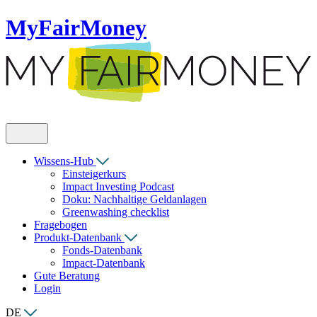
MyFairMoney
Wissens-Hub
Einsteigerkurs
Impact Investing Podcast
Doku: Nachhaltige Geldanlagen
Greenwashing checklist
Fragebogen
Produkt-Datenbank
Fonds-Datenbank
Impact-Datenbank
Gute Beratung
Login
DE