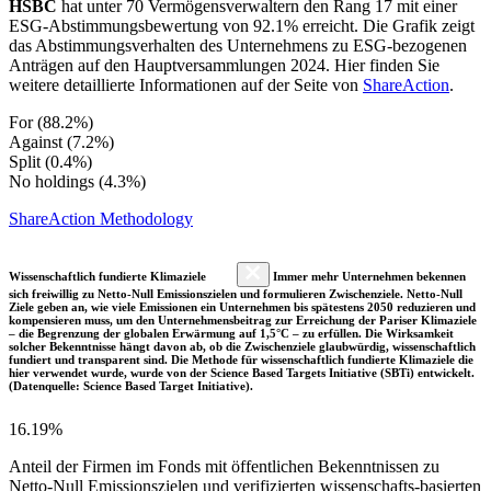
HSBC
hat unter 70 Vermögensverwaltern den Rang 17 mit einer
ESG-Abstimmungsbewertung von 92.1% erreicht. Die Grafik zeigt
das Abstimmungsverhalten des Unternehmens zu ESG-bezogenen
Anträgen auf den Hauptversammlungen 2024. Hier finden Sie
weitere detaillierte Informationen auf der Seite von
ShareAction
.
For (88.2%)
Against (7.2%)
Split (0.4%)
No holdings (4.3%)
ShareAction Methodology
Wissenschaftlich fundierte Klimaziele
Immer mehr Unternehmen bekennen
sich freiwillig zu Netto-Null Emissionszielen und formulieren Zwischenziele. Netto-Null
Ziele geben an, wie viele Emissionen ein Unternehmen bis spätestens 2050 reduzieren und
kompensieren muss, um den Unternehmensbeitrag zur Erreichung der Pariser Klimaziele
– die Begrenzung der globalen Erwärmung auf 1,5°C – zu erfüllen. Die Wirksamkeit
solcher Bekenntnisse hängt davon ab, ob die Zwischenziele glaubwürdig, wissenschaftlich
fundiert und transparent sind. Die Methode für wissenschaftlich fundierte Klimaziele die
hier verwendet wurde, wurde von der Science Based Targets Initiative (SBTi) entwickelt.
(Datenquelle: Science Based Target Initiative).
16.19%
Anteil der Firmen im Fonds mit öffentlichen Bekenntnissen zu
Netto-Null Emissionszielen und verifizierten wissenschafts-basierten