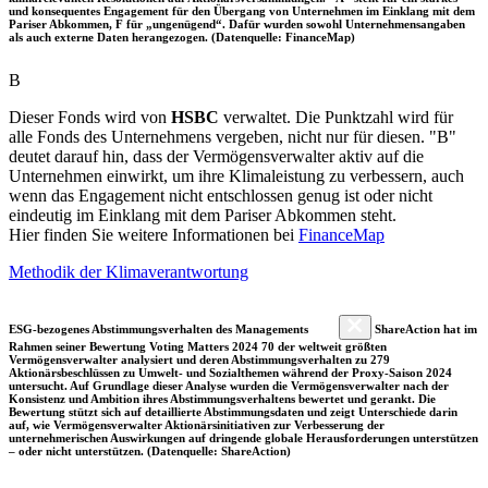
und konsequentes Engagement für den Übergang von Unternehmen im Einklang mit dem
Pariser Abkommen, F für „ungenügend“. Dafür wurden sowohl Unternehmensangaben
als auch externe Daten herangezogen. (Datenquelle: FinanceMap)
B
Dieser Fonds wird von
HSBC
verwaltet. Die Punktzahl wird für
alle Fonds des Unternehmens vergeben, nicht nur für diesen. "B"
deutet darauf hin, dass der Vermögensverwalter aktiv auf die
Unternehmen einwirkt, um ihre Klimaleistung zu verbessern, auch
wenn das Engagement nicht entschlossen genug ist oder nicht
eindeutig im Einklang mit dem Pariser Abkommen steht.
Hier finden Sie weitere Informationen bei
FinanceMap
Methodik der Klimaverantwortung
ESG-bezogenes Abstimmungsverhalten des Managements
ShareAction hat im
Rahmen seiner Bewertung Voting Matters 2024 70 der weltweit größten
Vermögensverwalter analysiert und deren Abstimmungsverhalten zu 279
Aktionärsbeschlüssen zu Umwelt- und Sozialthemen während der Proxy-Saison 2024
untersucht. Auf Grundlage dieser Analyse wurden die Vermögensverwalter nach der
Konsistenz und Ambition ihres Abstimmungsverhaltens bewertet und gerankt. Die
Bewertung stützt sich auf detaillierte Abstimmungsdaten und zeigt Unterschiede darin
auf, wie Vermögensverwalter Aktionärsinitiativen zur Verbesserung der
unternehmerischen Auswirkungen auf dringende globale Herausforderungen unterstützen
– oder nicht unterstützen. (Datenquelle: ShareAction)