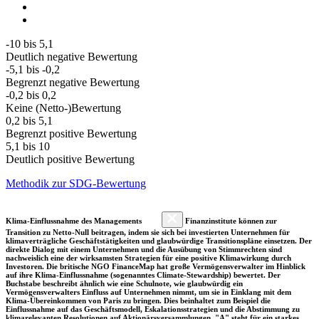
-10 bis 5,1
Deutlich negative Bewertung
-5,1 bis -0,2
Begrenzt negative Bewertung
-0,2 bis 0,2
Keine (Netto-)Bewertung
0,2 bis 5,1
Begrenzt positive Bewertung
5,1 bis 10
Deutlich positive Bewertung
Methodik zur SDG-Bewertung
Klima-Einflussnahme des Managements
Finanzinstitute können zur
Transition zu Netto-Null beitragen, indem sie sich bei investierten Unternehmen für
klimaverträgliche Geschäftstätigkeiten und glaubwürdige Transitionspläne einsetzen. Der
direkte Dialog mit einem Unternehmen und die Ausübung von Stimmrechten sind
nachweislich eine der wirksamsten Strategien für eine positive Klimawirkung durch
Investoren. Die britische NGO FinanceMap hat große Vermögensverwalter im Hinblick
auf ihre Klima-Einflussnahme (sogenanntes Climate-Stewardship) bewertet. Der
Buchstabe beschreibt ähnlich wie eine Schulnote, wie glaubwürdig ein
Vermögensverwalters Einfluss auf Unternehmen nimmt, um sie in Einklang mit dem
Klima-Übereinkommen von Paris zu bringen. Dies beinhaltet zum Beispiel die
Einflussnahme auf das Geschäftsmodell, Eskalationsstrategien und die Abstimmung zu
klimarelevanten Resolutionen auf Aktionärsversammlungen. "A" steht für ein starkes