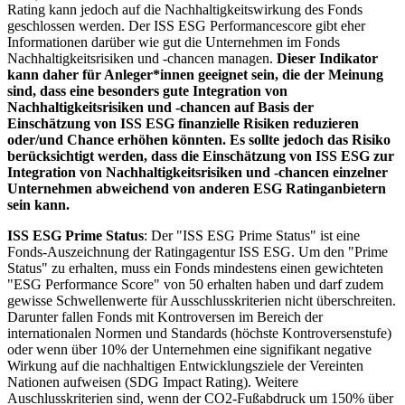
Rating kann jedoch auf die Nachhaltigkeitswirkung des Fonds
geschlossen werden. Der ISS ESG Performancescore gibt eher
Informationen darüber wie gut die Unternehmen im Fonds
Nachhaltigkeitsrisiken und -chancen managen.
Dieser Indikator
kann daher für Anleger*innen geeignet sein, die der Meinung
sind, dass eine besonders gute Integration von
Nachhaltigkeitsrisiken und -chancen auf Basis der
Einschätzung von ISS ESG finanzielle Risiken reduzieren
oder/und Chance erhöhen könnten. Es sollte jedoch das Risiko
berücksichtigt werden, dass die Einschätzung von ISS ESG zur
Integration von Nachhaltigkeitsrisiken und -chancen einzelner
Unternehmen abweichend von anderen ESG Ratinganbietern
sein kann.
ISS ESG Prime Status
: Der "ISS ESG Prime Status" ist eine
Fonds-Auszeichnung der Ratingagentur ISS ESG. Um den "Prime
Status" zu erhalten, muss ein Fonds mindestens einen gewichteten
"ESG Performance Score" von 50 erhalten haben und darf zudem
gewisse Schwellenwerte für Ausschlusskriterien nicht überschreiten.
Darunter fallen Fonds mit Kontroversen im Bereich der
internationalen Normen und Standards (höchste Kontroversenstufe)
oder wenn über 10% der Unternehmen eine signifikant negative
Wirkung auf die nachhaltigen Entwicklungsziele der Vereinten
Nationen aufweisen (SDG Impact Rating). Weitere
Auschlusskriterien sind, wenn der CO2-Fußabdruck um 150% über