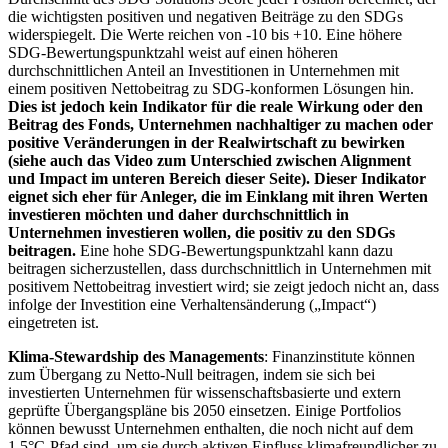
die wichtigsten positiven und negativen Beiträge zu den SDGs
widerspiegelt. Die Werte reichen von -10 bis +10. Eine höhere
SDG-Bewertungspunktzahl weist auf einen höheren
durchschnittlichen Anteil an Investitionen in Unternehmen mit
einem positiven Nettobeitrag zu SDG-konformen Lösungen hin.
Dies ist jedoch kein Indikator für die reale Wirkung oder den
Beitrag des Fonds, Unternehmen nachhaltiger zu machen oder
positive Veränderungen in der Realwirtschaft zu bewirken
(siehe auch das Video zum Unterschied zwischen Alignment
und Impact im unteren Bereich dieser Seite). Dieser Indikator
eignet sich eher für Anleger, die im Einklang mit ihren Werten
investieren möchten und daher durchschnittlich in
Unternehmen investieren wollen, die positiv zu den SDGs
beitragen.
Eine hohe SDG-Bewertungspunktzahl kann dazu
beitragen sicherzustellen, dass durchschnittlich in Unternehmen mit
positivem Nettobeitrag investiert wird; sie zeigt jedoch nicht an, dass
infolge der Investition eine Verhaltensänderung („Impact“)
eingetreten ist.
Klima-Stewardship des Managements
: Finanzinstitute können
zum Übergang zu Netto-Null beitragen, indem sie sich bei
investierten Unternehmen für wissenschaftsbasierte und extern
geprüfte Übergangspläne bis 2050 einsetzen. Einige Portfolios
können bewusst Unternehmen enthalten, die noch nicht auf dem
1,5°C-Pfad sind, um sie durch aktiven Einfluss klimafreundlicher zu