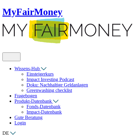
MyFairMoney
Wissens-Hub
Einsteigerkurs
Impact Investing Podcast
Doku: Nachhaltige Geldanlagen
Greenwashing checklist
Fragebogen
Produkt-Datenbank
Fonds-Datenbank
Impact-Datenbank
Gute Beratung
Login
DE