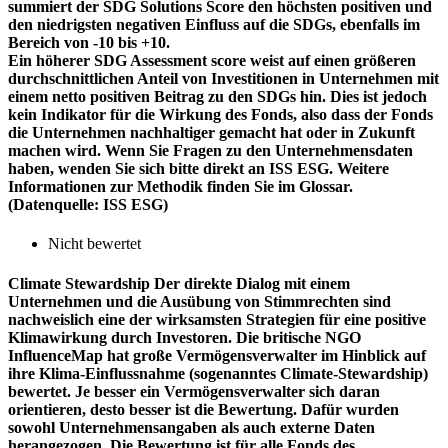
summiert der SDG Solutions Score den höchsten positiven und
den niedrigsten negativen Einfluss auf die SDGs, ebenfalls im
Bereich von -10 bis +10.
Ein höherer SDG Assessment score weist auf einen größeren
durchschnittlichen Anteil von Investitionen in Unternehmen mit
einem netto positiven Beitrag zu den SDGs hin. Dies ist jedoch
kein Indikator für die Wirkung des Fonds, also dass der Fonds
die Unternehmen nachhaltiger gemacht hat oder in Zukunft
machen wird. Wenn Sie Fragen zu den Unternehmensdaten
haben, wenden Sie sich bitte direkt an ISS ESG. Weitere
Informationen zur Methodik finden Sie im Glossar.
(Datenquelle: ISS ESG)
Nicht bewertet
Climate Stewardship
Der direkte Dialog mit einem
Unternehmen und die Ausübung von Stimmrechten sind
nachweislich eine der wirksamsten Strategien für eine positive
Klimawirkung durch Investoren. Die britische NGO
InfluenceMap hat große Vermögensverwalter im Hinblick auf
ihre Klima-Einflussnahme (sogenanntes Climate-Stewardship)
bewertet. Je besser ein Vermögensverwalter sich daran
orientieren, desto besser ist die Bewertung. Dafür wurden
sowohl Unternehmensangaben als auch externe Daten
herangezogen. Die Bewertung ist für alle Fonds des