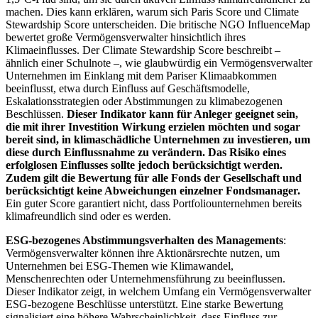
machen. Dies kann erklären, warum sich Paris Score und Climate
Stewardship Score unterscheiden. Die britische NGO InfluenceMap
bewertet große Vermögensverwalter hinsichtlich ihres
Klimaeinflusses. Der Climate Stewardship Score beschreibt –
ähnlich einer Schulnote –, wie glaubwürdig ein Vermögensverwalter
Unternehmen im Einklang mit dem Pariser Klimaabkommen
beeinflusst, etwa durch Einfluss auf Geschäftsmodelle,
Eskalationsstrategien oder Abstimmungen zu klimabezogenen
Beschlüssen.
Dieser Indikator kann für Anleger geeignet sein,
die mit ihrer Investition Wirkung erzielen möchten und sogar
bereit sind, in klimaschädliche Unternehmen zu investieren, um
diese durch Einflussnahme zu verändern. Das Risiko eines
erfolglosen Einflusses sollte jedoch berücksichtigt werden.
Zudem gilt die Bewertung für alle Fonds der Gesellschaft und
berücksichtigt keine Abweichungen einzelner Fondsmanager.
Ein guter Score garantiert nicht, dass Portfoliounternehmen bereits
klimafreundlich sind oder es werden.
ESG-bezogenes Abstimmungsverhalten des Managements
:
Vermögensverwalter können ihre Aktionärsrechte nutzen, um
Unternehmen bei ESG-Themen wie Klimawandel,
Menschenrechten oder Unternehmensführung zu beeinflussen.
Dieser Indikator zeigt, in welchem Umfang ein Vermögensverwalter
ESG-bezogene Beschlüsse unterstützt. Eine starke Bewertung
signalisiert eine höhere Wahrscheinlichkeit, dass Einfluss zur