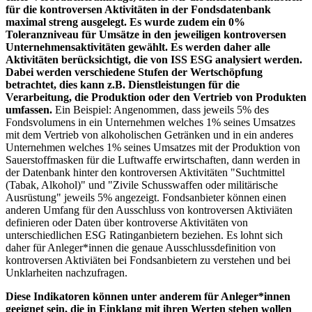
für die kontroversen Aktivitäten in der Fondsdatenbank
maximal streng ausgelegt. Es wurde zudem ein 0%
Toleranzniveau für Umsätze in den jeweiligen kontroversen
Unternehmensaktivitäten gewählt. Es werden daher alle
Aktivitäten berücksichtigt, die von ISS ESG analysiert werden.
Dabei werden verschiedene Stufen der Wertschöpfung
betrachtet, dies kann z.B. Dienstleistungen für die
Verarbeitung, die Produktion oder den Vertrieb von Produkten
umfassen.
Ein Beispiel: Angenommen, dass jeweils 5% des
Fondsvolumens in ein Unternehmen welches 1% seines Umsatzes
mit dem Vertrieb von alkoholischen Getränken und in ein anderes
Unternehmen welches 1% seines Umsatzes mit der Produktion von
Sauerstoffmasken für die Luftwaffe erwirtschaften, dann werden in
der Datenbank hinter den kontroversen Aktivitäten "Suchtmittel
(Tabak, Alkohol)" und "Zivile Schusswaffen oder militärische
Ausrüstung" jeweils 5% angezeigt. Fondsanbieter können einen
anderen Umfang für den Ausschluss von kontroversen Aktiviäten
definieren oder Daten über kontroverse Aktivitäten von
unterschiedlichen ESG Ratinganbietern beziehen. Es lohnt sich
daher für Anleger*innen die genaue Ausschlussdefinition von
kontroversen Aktiviäten bei Fondsanbietern zu verstehen und bei
Unklarheiten nachzufragen.
Diese Indikatoren können unter anderem für Anleger*innen
geeignet sein, die in Einklang mit ihren Werten stehen wollen