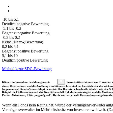
-10 bis 5,1
Deutlich negative Bewertung
-5,1 bis -0,2
Begrenzt negative Bewertung
-0,2 bis 0,2
Keine (Netto-)Bewertung
0,2 bis 5,1
Begrenzt positive Bewertung
5,1 bis 10
Deutlich positive Bewertung
Methodik zur SDG-Bewertung
Klima-Einflussnahme des Managements
Finanzinstitute können zur Transition z
einem Unternehmen und die Ausübung von Stimmrechten sind nachweislich eine der wirksam
(sogenanntes Climate-Stewardship) bewertet. Der Buchstabe beschreibt ähnlich wie eine S
Beispiel die Einflussnahme auf das Geschäftsmodell, Eskalationsstrategien und die Abst
Pariser Abkommen, F für „ungenügend“. Dafür wurden sowohl Unternehmensangaben als a
Wenn ein Fonds kein Rating hat, wurde der Vermögensverwalter aufgru
Vermögensverwalter im Mehrheitsbesitz von Investoren weltweit. (D