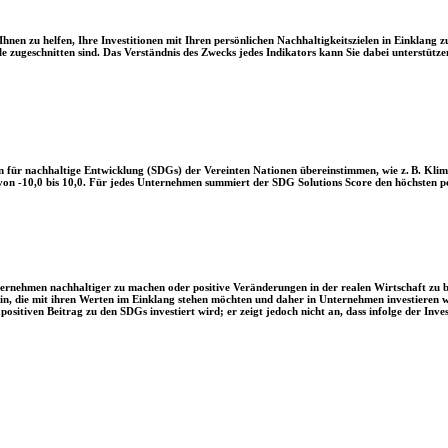
en zu helfen, Ihre Investitionen mit Ihren persönlichen Nachhaltigkeitszielen in Einklang zu
le zugeschnitten sind. Das Verständnis des Zwecks jedes Indikators kann Sie dabei unterstützen
 für nachhaltige Entwicklung (SDGs) der Vereinten Nationen übereinstimmen, wie z. B. Klim
n -10,0 bis 10,0. Für jedes Unternehmen summiert der SDG Solutions Score den höchsten posi
Unternehmen nachhaltiger zu machen oder positive Veränderungen in der realen Wirtschaft zu
 sein, die mit ihren Werten im Einklang stehen möchten und daher in Unternehmen investieren
positiven Beitrag zu den SDGs investiert wird; er zeigt jedoch nicht an, dass infolge der In