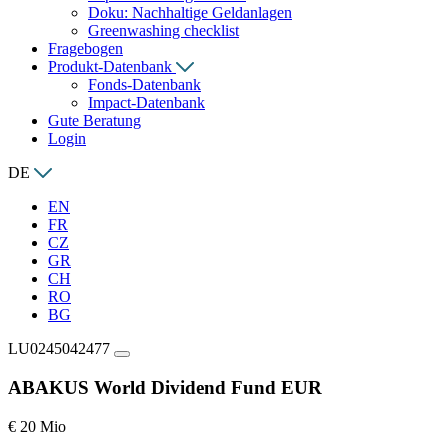
Doku: Nachhaltige Geldanlagen
Greenwashing checklist
Fragebogen
Produkt-Datenbank
Fonds-Datenbank
Impact-Datenbank
Gute Beratung
Login
DE
EN
FR
CZ
GR
CH
RO
BG
LU0245042477
ABAKUS World Dividend Fund EUR
€ 20 Mio