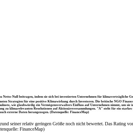
u Netto-Null beitragen, indem sie sich bei investierten Unternehmen für klimaverträgliche Ge
sten Strategien für eine positive Klimawirkung durch Investoren. Die britische NGO Fina
chulnote, wie glaubwürdig ein Vermögensverwalters Einfluss auf Unternehmen nimmt, um sie
immung zu klimarelevanten Resolutionen auf Aktionärsversammlungen. "A" steht für ein sta
uch externe Daten herangezogen. (Datenquelle: FinanceMap)
nd seiner relativ geringen Größe noch nicht bewertet. Das Rating von
atenquelle: FinanceMap)