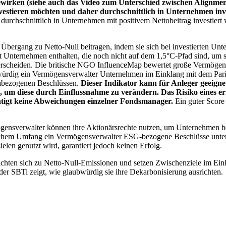
wirken (siehe auch das Video zum Unterschied zwischen Alignment
nvestieren möchten und daher durchschnittlich in Unternehmen inve
chschnittlich in Unternehmen mit positivem Nettobeitrag investiert wird
 Übergang zu Netto-Null beitragen, indem sie sich bei investierten Unt
 Unternehmen enthalten, die noch nicht auf dem 1,5°C-Pfad sind, um s
erscheiden. Die britische NGO InfluenceMap bewertet große Vermögensv
ubwürdig ein Vermögensverwalter Unternehmen im Einklang mit dem Pari
mabezogenen Beschlüssen.
Dieser Indikator kann für Anleger geeignet
n, um diese durch Einflussnahme zu verändern. Das Risiko eines er
ichtigt keine Abweichungen einzelner Fondsmanager.
Ein guter Score 
gensverwalter können ihre Aktionärsrechte nutzen, um Unternehmen
lchem Umfang ein Vermögensverwalter ESG-bezogene Beschlüsse unterstü
elen genutzt wird, garantiert jedoch keinen Erfolg.
chten sich zu Netto-Null-Emissionen und setzen Zwischenziele im Eink
der SBTi zeigt, wie glaubwürdig sie ihre Dekarbonisierung ausrichten.