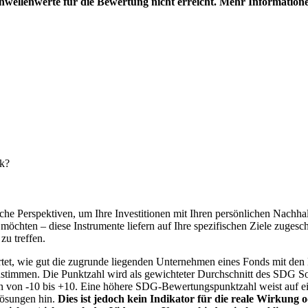
hwellenwerte für die Bewertung nicht erreicht. Mehr Information
nk?
e Perspektiven, um Ihre Investitionen mit Ihren persönlichen Nachhalt
chten – diese Instrumente liefern auf Ihre spezifischen Ziele zugesch
zu treffen.
t, wie gut die zugrunde liegenden Unternehmen eines Fonds mit den 
timmen. Die Punktzahl wird als gewichteter Durchschnitt des SDG Solut
n von -10 bis +10. Eine höhere SDG-Bewertungspunktzahl weist auf eine
Lösungen hin.
Dies ist jedoch kein Indikator für die reale Wirkung