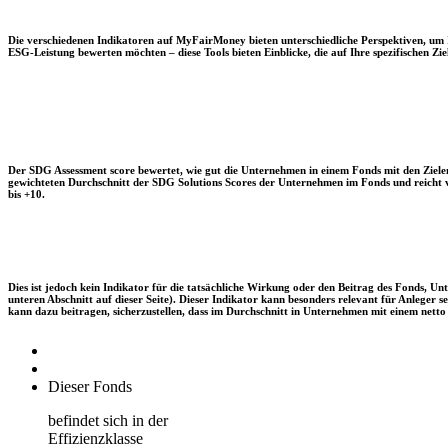
Die verschiedenen Indikatoren auf MyFairMoney bieten unterschiedliche Perspektiven, um Ihn
ESG-Leistung bewerten möchten – diese Tools bieten Einblicke, die auf Ihre spezifischen Zie
Der SDG Assessment score bewertet, wie gut die Unternehmen in einem Fonds mit den Zielen
gewichteten Durchschnitt der SDG Solutions Scores der Unternehmen im Fonds und reicht vo
bis +10.
Dies ist jedoch kein Indikator für die tatsächliche Wirkung oder den Beitrag des Fonds, 
unteren Abschnitt auf dieser Seite). Dieser Indikator kann besonders relevant für Anleger
kann dazu beitragen, sicherzustellen, dass im Durchschnitt in Unternehmen mit einem netto 
Dieser Fonds
befindet sich in der
Effizienzklasse