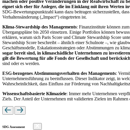
machen oder positive Veränderungen in der Realwirtschaft zu be
eignet sich eher für Anleger, die im Einklang mit ihren Werten i
SDG-Bewertungspunktzahl kann dazu beitragen sicherzustellen, dass dur
Verhaltensänderung („Impact“) eingetreten ist.
Klima-Stewardship des Managements
: Finanzinstitute können zum
Übergangspläne bis 2050 einsetzen. Einige Portfolios können bewusst
erklären, warum sich Paris Score und Climate Stewardship Score unt
Stewardship Score beschreibt – ähnlich einer Schulnote –, wie gla
Geschäftsmodelle, Eskalationsstrategien oder Abstimmungen zu kli
sogar bereit sind, in klimaschädliche Unternehmen zu investiere
gilt die Bewertung für alle Fonds der Gesellschaft und berücks
sind oder es werden.
ESG-bezogenes Abstimmungsverhalten des Managements
: Vermö
Unternehmensführung zu beeinflussen. Dieser Indikator zeigt, in we
Wahrscheinlichkeit, dass Einfluss zur Förderung von Nachhaltigkeitszi
Wissenschaftsbasierte Klimaziele
: Immer mehr Unternehmen verpfli
Ziels. Der Anteil der Unternehmen mit validierten Zielen im Rahmen 
SDG Assessment