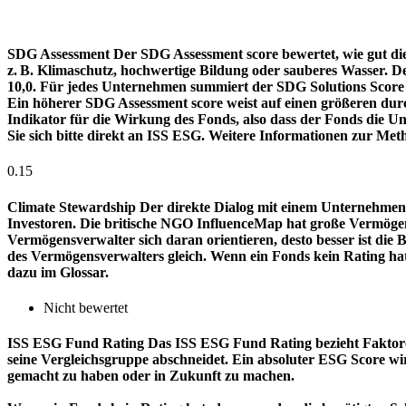
SDG Assessment
Der SDG Assessment score bewertet, wie gut di
z. B. Klimaschutz, hochwertige Bildung oder sauberes Wasser. D
10,0. Für jedes Unternehmen summiert der SDG Solutions Score de
Ein höherer SDG Assessment score weist auf einen größeren durch
Indikator für die Wirkung des Fonds, also dass der Fonds die
Sie sich bitte direkt an ISS ESG. Weitere Informationen zur Met
0.15
Climate Stewardship
Der direkte Dialog mit einem Unternehmen 
Investoren. Die britische NGO InfluenceMap hat große Vermögen
Vermögensverwalter sich daran orientieren, desto besser ist d
des Vermögensverwalters gleich. Wenn ein Fonds kein Rating ha
dazu im Glossar.
Nicht bewertet
ISS ESG Fund Rating
Das ISS ESG Fund Rating bezieht Faktore
seine Vergleichsgruppe abschneidet. Ein absoluter ESG Score wir
gemacht zu haben oder in Zukunft zu machen.