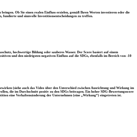
 bringen. Ob Sie einen realen Einfluss erzielen, gemäß Ihren Werten investieren oder die
, fundierte und sinnvolle Investitionsentscheidungen zu treffen.
aschutz, hochwertige Bildung oder sauberes Wasser. Der Score basiert auf einem
tiven und den niedrigsten negativen Einfluss auf die SDGs, ebenfalls im Bereich von -10
 bewirken (siehe auch das Video über den Unterschied zwischen Ausrichtung und Wirkung im
 wollen, die im Durchschnitt positiv zu den SDGs beitragen. Ein hoher SDG-Bewertungsscore
vestition eine Verhaltensänderung der Unternehmen (eine „Wirkung“) eingetreten ist.