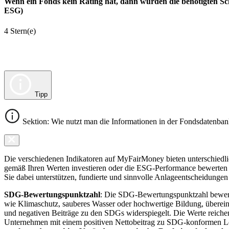
Wenn ein Fonds kein Rating hat, dann wurden die benötigten Sc
ESG)
4 Stern(e)
Tipp
Sektion: Wie nutzt man die Informationen in der Fondsdatenba
Die verschiedenen Indikatoren auf MyFairMoney bieten unterschiedlich
gemäß Ihren Werten investieren oder die ESG-Performance bewerten mö
Sie dabei unterstützen, fundierte und sinnvolle Anlageentscheidungen 
SDG-Bewertungspunktzahl
: Die SDG-Bewertungspunktzahl bewerte
wie Klimaschutz, sauberes Wasser oder hochwertige Bildung, übereins
und negativen Beiträge zu den SDGs widerspiegelt. Die Werte reiche
Unternehmen mit einem positiven Nettobeitrag zu SDG-konformen 