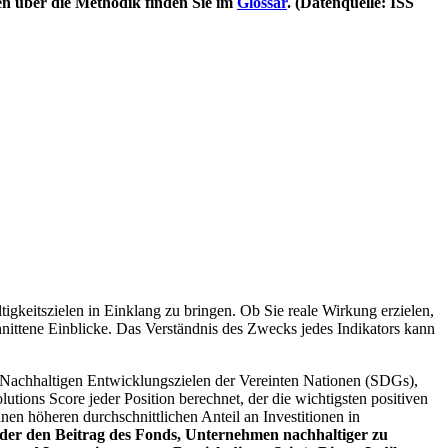
en über die Methodik finden Sie im
Glossar
. (Datenquelle: ISS
igkeitszielen in Einklang zu bringen. Ob Sie reale Wirkung erzielen,
nittene Einblicke. Das Verständnis des Zwecks jedes Indikators kann
Nachhaltigen Entwicklungszielen der Vereinten Nationen (SDGs),
ions Score jeder Position berechnet, der die wichtigsten positiven
n höheren durchschnittlichen Anteil an Investitionen in
 oder den Beitrag des Fonds, Unternehmen nachhaltiger zu