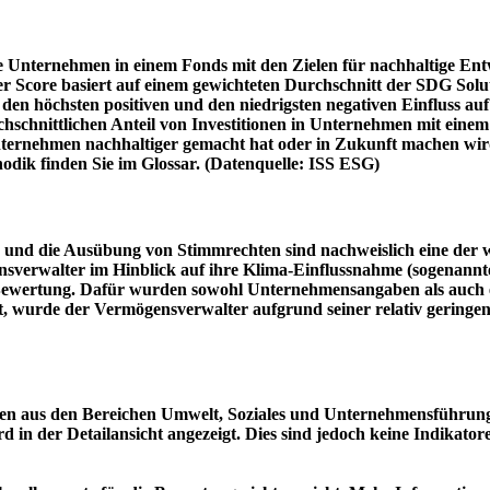
e Unternehmen in einem Fonds mit den Zielen für nachhaltige En
er Score basiert auf einem gewichteten Durchschnitt der SDG Solu
n höchsten positiven und den niedrigsten negativen Einfluss auf 
schnittlichen Anteil von Investitionen in Unternehmen mit einem n
 Unternehmen nachhaltiger gemacht hat oder in Zukunft machen 
hodik finden Sie im Glossar. (Datenquelle: ISS ESG)
und die Ausübung von Stimmrechten sind nachweislich eine der w
sverwalter im Hinblick auf ihre Klima-Einflussnahme (sogenanntes
ie Bewertung. Dafür wurden sowohl Unternehmensangaben als auch e
t, wurde der Vermögensverwalter aufgrund seiner relativ geringe
n aus den Bereichen Umwelt, Soziales und Unternehmensführung mi
d in der Detailansicht angezeigt. Dies sind jedoch keine Indikat