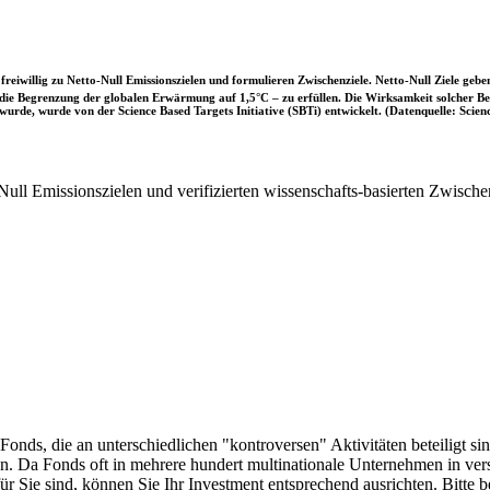
iwillig zu Netto-Null Emissionszielen und formulieren Zwischenziele. Netto-Null Ziele geben
ie Begrenzung der globalen Erwärmung auf 1,5°C – zu erfüllen. Die Wirksamkeit solcher Beke
wurde, wurde von der Science Based Targets Initiative (SBTi) entwickelt. (Datenquelle: Scienc
ull Emissionszielen und verifizierten wissenschafts-basierten Zwische
onds, die an unterschiedlichen "kontroversen" Aktivitäten beteiligt sind
sen. Da Fonds oft in mehrere hundert multinationale Unternehmen in ver
 für Sie sind, können Sie Ihr Investment entsprechend ausrichten. Bitt