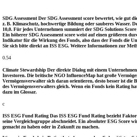
SDG Assessment
Der SDG Assessment score bewertet, wie gut di
z. B. Klimaschutz, hochwertige Bildung oder sauberes Wasser. D
10,0. Für jedes Unternehmen summiert der SDG Solutions Score de
Ein höherer SDG Assessment score weist auf einen größeren durch
Indikator für die Wirkung des Fonds, also dass der Fonds die
Sie sich bitte direkt an ISS ESG. Weitere Informationen zur Met
0.54
Climate Stewardship
Der direkte Dialog mit einem Unternehmen 
Investoren. Die britische NGO InfluenceMap hat große Vermögen
Vermögensverwalter sich daran orientieren, desto besser ist d
des Vermögensverwalters gleich. Wenn ein Fonds kein Rating ha
dazu im Glossar.
c
ISS ESG Fund Rating
Das ISS ESG Fund Rating bezieht Faktore
seine Vergleichsgruppe abschneidet. Ein absoluter ESG Score wir
gemacht zu haben oder in Zukunft zu machen.