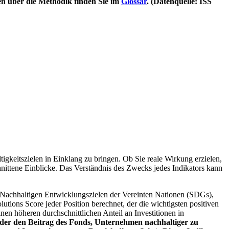
en über die Methodik finden Sie im
Glossar
. (Datenquelle: ISS
igkeitszielen in Einklang zu bringen. Ob Sie reale Wirkung erzielen,
nittene Einblicke. Das Verständnis des Zwecks jedes Indikators kann
Nachhaltigen Entwicklungszielen der Vereinten Nationen (SDGs),
ions Score jeder Position berechnet, der die wichtigsten positiven
n höheren durchschnittlichen Anteil an Investitionen in
 oder den Beitrag des Fonds, Unternehmen nachhaltiger zu