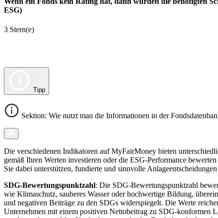
Wenn ein Fonds kein Rating hat, dann wurden die benötigten Sc
ESG)
3 Stern(e)
Tipp
Sektion: Wie nutzt man die Informationen in der Fondsdatenba
Die verschiedenen Indikatoren auf MyFairMoney bieten unterschiedlich
gemäß Ihren Werten investieren oder die ESG-Performance bewerten mö
Sie dabei unterstützen, fundierte und sinnvolle Anlageentscheidungen 
SDG-Bewertungspunktzahl
: Die SDG-Bewertungspunktzahl bewerte
wie Klimaschutz, sauberes Wasser oder hochwertige Bildung, übereins
und negativen Beiträge zu den SDGs widerspiegelt. Die Werte reiche
Unternehmen mit einem positiven Nettobeitrag zu SDG-konformen 