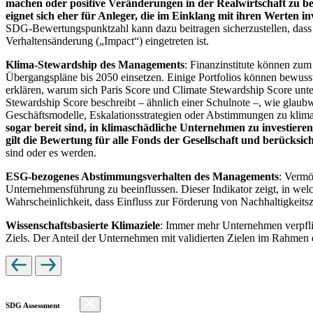
machen oder positive Veränderungen in der Realwirtschaft zu be
eignet sich eher für Anleger, die im Einklang mit ihren Werten i
SDG-Bewertungspunktzahl kann dazu beitragen sicherzustellen, dass dur
Verhaltensänderung („Impact“) eingetreten ist.
Klima-Stewardship des Managements
: Finanzinstitute können zum
Übergangspläne bis 2050 einsetzen. Einige Portfolios können bewusst
erklären, warum sich Paris Score und Climate Stewardship Score unt
Stewardship Score beschreibt – ähnlich einer Schulnote –, wie gla
Geschäftsmodelle, Eskalationsstrategien oder Abstimmungen zu kli
sogar bereit sind, in klimaschädliche Unternehmen zu investiere
gilt die Bewertung für alle Fonds der Gesellschaft und berücks
sind oder es werden.
ESG-bezogenes Abstimmungsverhalten des Managements
: Vermö
Unternehmensführung zu beeinflussen. Dieser Indikator zeigt, in we
Wahrscheinlichkeit, dass Einfluss zur Förderung von Nachhaltigkeitszi
Wissenschaftsbasierte Klimaziele
: Immer mehr Unternehmen verpfli
Ziels. Der Anteil der Unternehmen mit validierten Zielen im Rahmen 
SDG Assessment