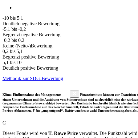
-10 bis 5,1
Deutlich negative Bewertung
-5,1 bis -0,2
Begrenzt negative Bewertung
-0,2 bis 0,2
Keine (Netto-)Bewertung
0,2 bis 5,1
Begrenzt positive Bewertung
5,1 bis 10
Deutlich positive Bewertung
Methodik zur SDG-Bewertung
Klima-Einflussnahme des Managements
Finanzinstitute können zur Transition z
einem Unternehmen und die Ausübung von Stimmrechten sind nachweislich eine der wirksam
(sogenanntes Climate-Stewardship) bewertet. Der Buchstabe beschreibt ähnlich wie eine S
Beispiel die Einflussnahme auf das Geschäftsmodell, Eskalationsstrategien und die Abst
Pariser Abkommen, F für „ungenügend“. Dafür wurden sowohl Unternehmensangaben als a
C
Dieser Fonds wird von
T. Rowe Price
verwaltet. Die Punktzahl wird