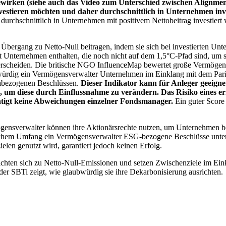
wirken (siehe auch das Video zum Unterschied zwischen Alignment
nvestieren möchten und daher durchschnittlich in Unternehmen inve
chschnittlich in Unternehmen mit positivem Nettobeitrag investiert wird
 Übergang zu Netto-Null beitragen, indem sie sich bei investierten Unt
 Unternehmen enthalten, die noch nicht auf dem 1,5°C-Pfad sind, um s
erscheiden. Die britische NGO InfluenceMap bewertet große Vermögensv
ubwürdig ein Vermögensverwalter Unternehmen im Einklang mit dem Pari
mabezogenen Beschlüssen.
Dieser Indikator kann für Anleger geeignet
n, um diese durch Einflussnahme zu verändern. Das Risiko eines er
ichtigt keine Abweichungen einzelner Fondsmanager.
Ein guter Score 
gensverwalter können ihre Aktionärsrechte nutzen, um Unternehmen
lchem Umfang ein Vermögensverwalter ESG-bezogene Beschlüsse unterstü
elen genutzt wird, garantiert jedoch keinen Erfolg.
chten sich zu Netto-Null-Emissionen und setzen Zwischenziele im Eink
der SBTi zeigt, wie glaubwürdig sie ihre Dekarbonisierung ausrichten.