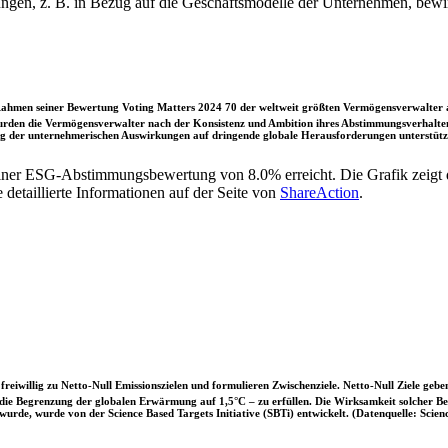
ungen, z. B. in Bezug auf die Geschäftsmodelle der Unternehmen, bewi
ahmen seiner Bewertung Voting Matters 2024 70 der weltweit größten Vermögensverwalter a
rden die Vermögensverwalter nach der Konsistenz und Ambition ihres Abstimmungsverhaltens
ung der unternehmerischen Auswirkungen auf dringende globale Herausforderungen unterstütze
einer ESG-Abstimmungsbewertung von 8.0% erreicht. Die Grafik zeig
etaillierte Informationen auf der Seite von
ShareAction
.
iwillig zu Netto-Null Emissionszielen und formulieren Zwischenziele. Netto-Null Ziele geben
ie Begrenzung der globalen Erwärmung auf 1,5°C – zu erfüllen. Die Wirksamkeit solcher Beke
wurde, wurde von der Science Based Targets Initiative (SBTi) entwickelt. (Datenquelle: Scienc