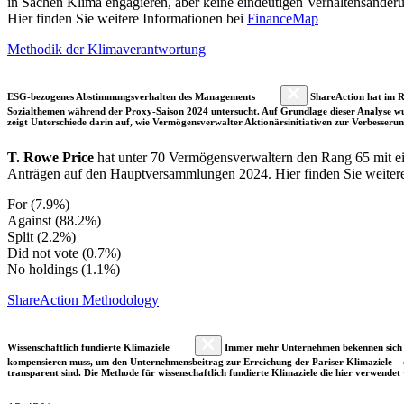
in Sachen Klima engagieren, aber keine eindeutigen Verhaltensänder
Hier finden Sie weitere Informationen bei
FinanceMap
Methodik der Klimaverantwortung
ESG-bezogenes Abstimmungsverhalten des Managements
ShareAction hat im R
Sozialthemen während der Proxy-Saison 2024 untersucht. Auf Grundlage dieser Analyse wu
zeigt Unterschiede darin auf, wie Vermögensverwalter Aktionärsinitiativen zur Verbesser
T. Rowe Price
hat unter 70 Vermögensverwaltern den Rang 65 mit 
Anträgen auf den Hauptversammlungen 2024. Hier finden Sie weitere d
For (7.9%)
Against (88.2%)
Split (2.2%)
Did not vote (0.7%)
No holdings (1.1%)
ShareAction Methodology
Wissenschaftlich fundierte Klimaziele
Immer mehr Unternehmen bekennen sich fre
kompensieren muss, um den Unternehmensbeitrag zur Erreichung der Pariser Klimaziele – d
transparent sind. Die Methode für wissenschaftlich fundierte Klimaziele die hier verwendet 