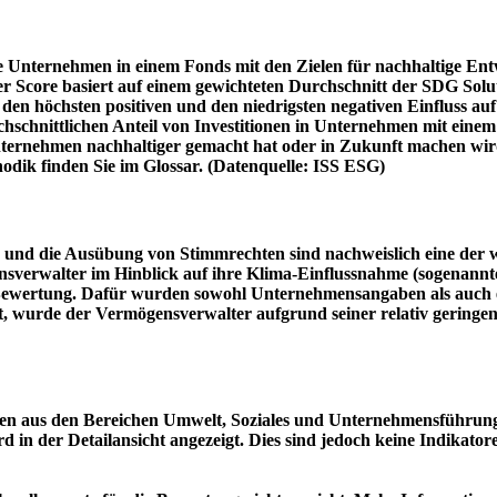
e Unternehmen in einem Fonds mit den Zielen für nachhaltige En
er Score basiert auf einem gewichteten Durchschnitt der SDG Solu
n höchsten positiven und den niedrigsten negativen Einfluss auf 
schnittlichen Anteil von Investitionen in Unternehmen mit einem n
 Unternehmen nachhaltiger gemacht hat oder in Zukunft machen 
hodik finden Sie im Glossar. (Datenquelle: ISS ESG)
und die Ausübung von Stimmrechten sind nachweislich eine der w
sverwalter im Hinblick auf ihre Klima-Einflussnahme (sogenanntes
ie Bewertung. Dafür wurden sowohl Unternehmensangaben als auch e
t, wurde der Vermögensverwalter aufgrund seiner relativ geringe
n aus den Bereichen Umwelt, Soziales und Unternehmensführung mi
d in der Detailansicht angezeigt. Dies sind jedoch keine Indikat