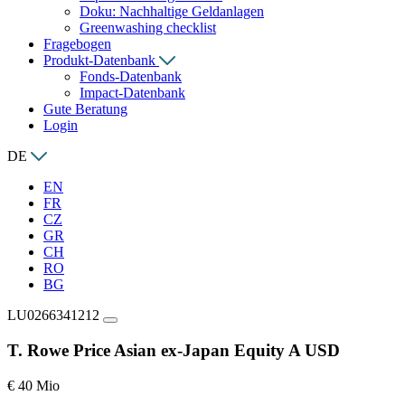
Doku: Nachhaltige Geldanlagen
Greenwashing checklist
Fragebogen
Produkt-Datenbank
Fonds-Datenbank
Impact-Datenbank
Gute Beratung
Login
DE
EN
FR
CZ
GR
CH
RO
BG
LU0266341212
T. Rowe Price Asian ex-Japan Equity A USD
€ 40 Mio