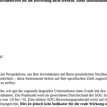
hwellenwerte für die Bewertung nicht erreicht. Mehr Information
nk?
e Perspektiven, um Ihre Investitionen mit Ihren persönlichen Nachhalt
chten – diese Instrumente liefern auf Ihre spezifischen Ziele zugesch
zu treffen.
t, wie gut die zugrunde liegenden Unternehmen eines Fonds mit den 
timmen. Die Punktzahl wird als gewichteter Durchschnitt des SDG Solut
n von -10 bis +10. Eine höhere SDG-Bewertungspunktzahl weist auf eine
Lösungen hin.
Dies ist jedoch kein Indikator für die reale Wirkung