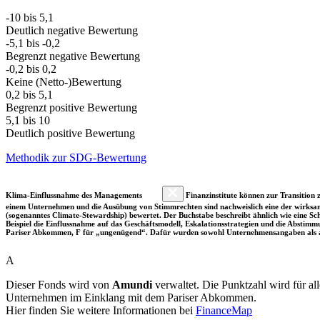
-10 bis 5,1
Deutlich negative Bewertung
-5,1 bis -0,2
Begrenzt negative Bewertung
-0,2 bis 0,2
Keine (Netto-)Bewertung
0,2 bis 5,1
Begrenzt positive Bewertung
5,1 bis 10
Deutlich positive Bewertung
Methodik zur SDG-Bewertung
Klima-Einflussnahme des Managements
Finanzinstitute können zur Transition z
einem Unternehmen und die Ausübung von Stimmrechten sind nachweislich eine der wirksam
(sogenanntes Climate-Stewardship) bewertet. Der Buchstabe beschreibt ähnlich wie eine S
Beispiel die Einflussnahme auf das Geschäftsmodell, Eskalationsstrategien und die Abst
Pariser Abkommen, F für „ungenügend“. Dafür wurden sowohl Unternehmensangaben als a
A
Dieser Fonds wird von
Amundi
verwaltet. Die Punktzahl wird für a
Unternehmen im Einklang mit dem Pariser Abkommen.
Hier finden Sie weitere Informationen bei
FinanceMap