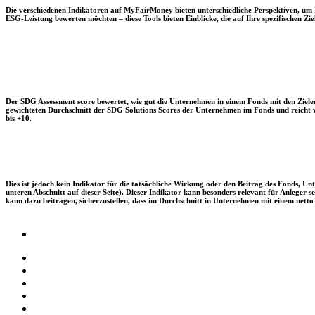
Die verschiedenen Indikatoren auf MyFairMoney bieten unterschiedliche Perspektiven, um Ihn
ESG-Leistung bewerten möchten – diese Tools bieten Einblicke, die auf Ihre spezifischen Zie
Der SDG Assessment score bewertet, wie gut die Unternehmen in einem Fonds mit den Zielen
gewichteten Durchschnitt der SDG Solutions Scores der Unternehmen im Fonds und reicht vo
bis +10.
Dies ist jedoch kein Indikator für die tatsächliche Wirkung oder den Beitrag des Fonds, 
unteren Abschnitt auf dieser Seite). Dieser Indikator kann besonders relevant für Anleger
kann dazu beitragen, sicherzustellen, dass im Durchschnitt in Unternehmen mit einem netto 