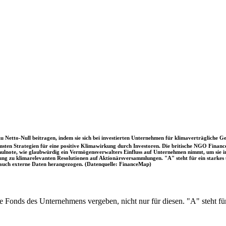
u Netto-Null beitragen, indem sie sich bei investierten Unternehmen für klimaverträgliche Ge
sten Strategien für eine positive Klimawirkung durch Investoren. Die britische NGO Fina
chulnote, wie glaubwürdig ein Vermögensverwalters Einfluss auf Unternehmen nimmt, um sie
immung zu klimarelevanten Resolutionen auf Aktionärsversammlungen. "A" steht für ein sta
uch externe Daten herangezogen. (Datenquelle: FinanceMap)
lle Fonds des Unternehmens vergeben, nicht nur für diesen. "A" steht 