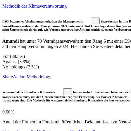
Methodik der Klimaverantwortung
ESG-bezogenes Abstimmungsverhalten des Managements
ShareAction hat im R
Sozialthemen während der Proxy-Saison 2024 untersucht. Auf Grundlage dieser Analyse wu
zeigt Unterschiede darin auf, wie Vermögensverwalter Aktionärsinitiativen zur Verbesser
Amundi
hat unter 70 Vermögensverwaltern den Rang 6 mit einer E
auf den Hauptversammlungen 2024. Hier finden Sie weitere detaillier
For (88.5%)
Against (3.9%)
No holdings (7.5%)
ShareAction Methodology
Wissenschaftlich fundierte Klimaziele
Immer mehr Unternehmen bekennen sich fre
kompensieren muss, um den Unternehmensbeitrag zur Erreichung der Pariser Klimaziele – d
transparent sind. Die Methode für wissenschaftlich fundierte Klimaziele die hier verwendet 
0.00%
Anteil der Firmen im Fonds mit öffentlichen Bekenntnissen zu Netto-N