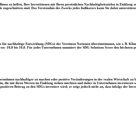
en zu helfen, Ihre Investitionen mit Ihren persönlichen Nachhaltigkeitszielen in Einklang zu
le zugeschnitten sind. Das Verständnis des Zwecks jedes Indikators kann Sie dabei unterstützen
 für nachhaltige Entwicklung (SDGs) der Vereinten Nationen übereinstimmen, wie z. B. Klim
n -10,0 bis 10,0. Für jedes Unternehmen summiert der SDG Solutions Score den höchsten posi
Unternehmen nachhaltiger zu machen oder positive Veränderungen in der realen Wirtschaft zu
 sein, die mit ihren Werten im Einklang stehen möchten und daher in Unternehmen investieren
positiven Beitrag zu den SDGs investiert wird; er zeigt jedoch nicht an, dass infolge der In