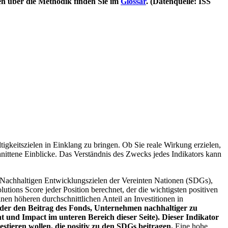
en über die Methodik finden Sie im
Glossar
. (Datenquelle: ISS
igkeitszielen in Einklang zu bringen. Ob Sie reale Wirkung erzielen,
nittene Einblicke. Das Verständnis des Zwecks jedes Indikators kann
Nachhaltigen Entwicklungszielen der Vereinten Nationen (SDGs),
ions Score jeder Position berechnet, der die wichtigsten positiven
n höheren durchschnittlichen Anteil an Investitionen in
 oder den Beitrag des Fonds, Unternehmen nachhaltiger zu
 und Impact im unteren Bereich dieser Seite). Dieser Indikator
stieren wollen, die positiv zu den SDGs beitragen.
Eine hohe