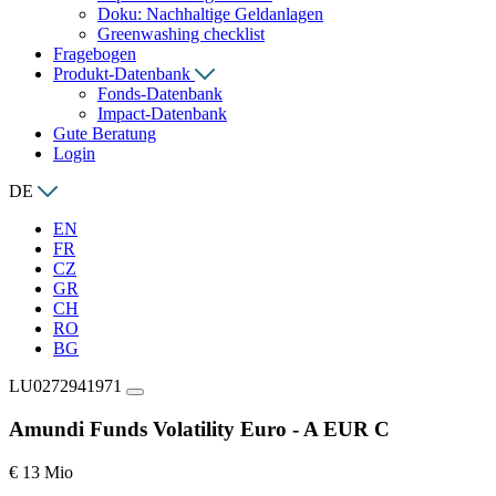
Doku: Nachhaltige Geldanlagen
Greenwashing checklist
Fragebogen
Produkt-Datenbank
Fonds-Datenbank
Impact-Datenbank
Gute Beratung
Login
DE
EN
FR
CZ
GR
CH
RO
BG
LU0272941971
Amundi Funds Volatility Euro - A EUR C
€ 13 Mio