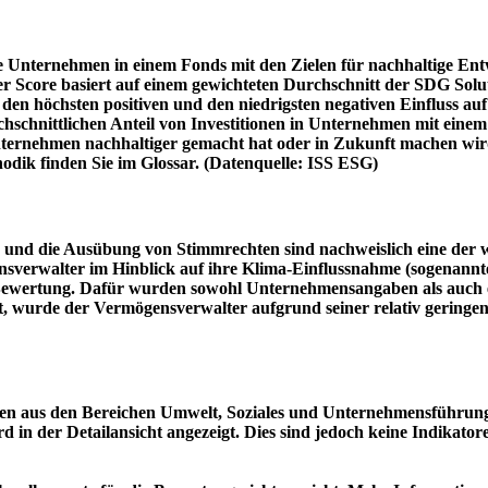
e Unternehmen in einem Fonds mit den Zielen für nachhaltige En
er Score basiert auf einem gewichteten Durchschnitt der SDG Solu
n höchsten positiven und den niedrigsten negativen Einfluss auf 
schnittlichen Anteil von Investitionen in Unternehmen mit einem n
 Unternehmen nachhaltiger gemacht hat oder in Zukunft machen 
hodik finden Sie im Glossar. (Datenquelle: ISS ESG)
und die Ausübung von Stimmrechten sind nachweislich eine der w
sverwalter im Hinblick auf ihre Klima-Einflussnahme (sogenanntes
ie Bewertung. Dafür wurden sowohl Unternehmensangaben als auch e
t, wurde der Vermögensverwalter aufgrund seiner relativ geringe
n aus den Bereichen Umwelt, Soziales und Unternehmensführung mi
d in der Detailansicht angezeigt. Dies sind jedoch keine Indikat