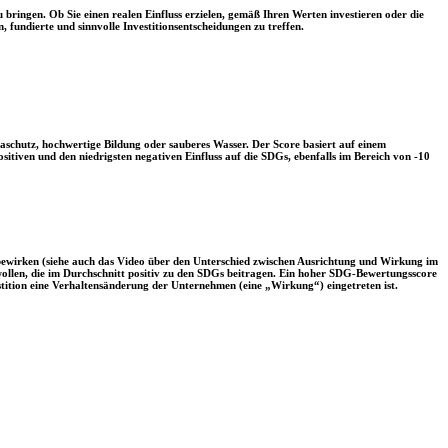
 bringen. Ob Sie einen realen Einfluss erzielen, gemäß Ihren Werten investieren oder die
, fundierte und sinnvolle Investitionsentscheidungen zu treffen.
aschutz, hochwertige Bildung oder sauberes Wasser. Der Score basiert auf einem
tiven und den niedrigsten negativen Einfluss auf die SDGs, ebenfalls im Bereich von -10
 bewirken (siehe auch das Video über den Unterschied zwischen Ausrichtung und Wirkung im
 wollen, die im Durchschnitt positiv zu den SDGs beitragen. Ein hoher SDG-Bewertungsscore
vestition eine Verhaltensänderung der Unternehmen (eine „Wirkung“) eingetreten ist.