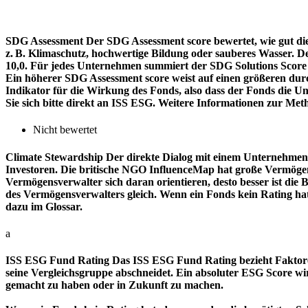
SDG Assessment
Der SDG Assessment score bewertet, wie gut di
z. B. Klimaschutz, hochwertige Bildung oder sauberes Wasser. D
10,0. Für jedes Unternehmen summiert der SDG Solutions Score de
Ein höherer SDG Assessment score weist auf einen größeren durch
Indikator für die Wirkung des Fonds, also dass der Fonds die
Sie sich bitte direkt an ISS ESG. Weitere Informationen zur Met
Nicht bewertet
Climate Stewardship
Der direkte Dialog mit einem Unternehmen 
Investoren. Die britische NGO InfluenceMap hat große Vermögen
Vermögensverwalter sich daran orientieren, desto besser ist d
des Vermögensverwalters gleich. Wenn ein Fonds kein Rating ha
dazu im Glossar.
a
ISS ESG Fund Rating
Das ISS ESG Fund Rating bezieht Faktore
seine Vergleichsgruppe abschneidet. Ein absoluter ESG Score wir
gemacht zu haben oder in Zukunft zu machen.