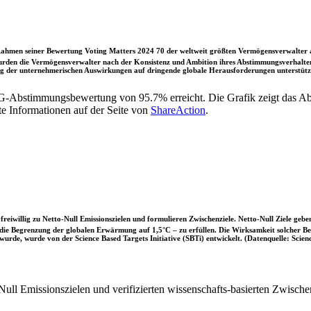
ahmen seiner Bewertung Voting Matters 2024 70 der weltweit größten Vermögensverwalter a
rden die Vermögensverwalter nach der Konsistenz und Ambition ihres Abstimmungsverhaltens
ung der unternehmerischen Auswirkungen auf dringende globale Herausforderungen unterstütze
SG-Abstimmungsbewertung von 95.7% erreicht. Die Grafik zeigt das
te Informationen auf der Seite von
ShareAction
.
iwillig zu Netto-Null Emissionszielen und formulieren Zwischenziele. Netto-Null Ziele geben
ie Begrenzung der globalen Erwärmung auf 1,5°C – zu erfüllen. Die Wirksamkeit solcher Beke
wurde, wurde von der Science Based Targets Initiative (SBTi) entwickelt. (Datenquelle: Scienc
ull Emissionszielen und verifizierten wissenschafts-basierten Zwische