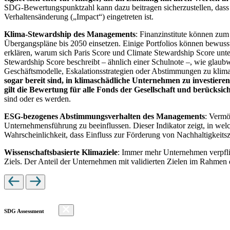
SDG-Bewertungspunktzahl kann dazu beitragen sicherzustellen, dass dur
Verhaltensänderung („Impact“) eingetreten ist.
Klima-Stewardship des Managements
: Finanzinstitute können zum
Übergangspläne bis 2050 einsetzen. Einige Portfolios können bewusst
erklären, warum sich Paris Score und Climate Stewardship Score unt
Stewardship Score beschreibt – ähnlich einer Schulnote –, wie gla
Geschäftsmodelle, Eskalationsstrategien oder Abstimmungen zu kli
sogar bereit sind, in klimaschädliche Unternehmen zu investiere
gilt die Bewertung für alle Fonds der Gesellschaft und berücks
sind oder es werden.
ESG-bezogenes Abstimmungsverhalten des Managements
: Vermö
Unternehmensführung zu beeinflussen. Dieser Indikator zeigt, in we
Wahrscheinlichkeit, dass Einfluss zur Förderung von Nachhaltigkeitszi
Wissenschaftsbasierte Klimaziele
: Immer mehr Unternehmen verpfli
Ziels. Der Anteil der Unternehmen mit validierten Zielen im Rahmen 
SDG Assessment