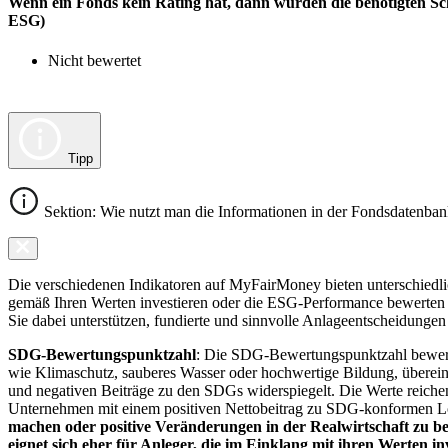
Wenn ein Fonds kein Rating hat, dann wurden die benötigten Sc
ESG)
Nicht bewertet
Tipp
Sektion: Wie nutzt man die Informationen in der Fondsdatenba
Die verschiedenen Indikatoren auf MyFairMoney bieten unterschiedlich
gemäß Ihren Werten investieren oder die ESG-Performance bewerten mö
Sie dabei unterstützen, fundierte und sinnvolle Anlageentscheidungen 
SDG-Bewertungspunktzahl
: Die SDG-Bewertungspunktzahl bewerte
wie Klimaschutz, sauberes Wasser oder hochwertige Bildung, übereins
und negativen Beiträge zu den SDGs widerspiegelt. Die Werte reiche
Unternehmen mit einem positiven Nettobeitrag zu SDG-konformen 
machen oder positive Veränderungen in der Realwirtschaft zu be
eignet sich eher für Anleger, die im Einklang mit ihren Werten i