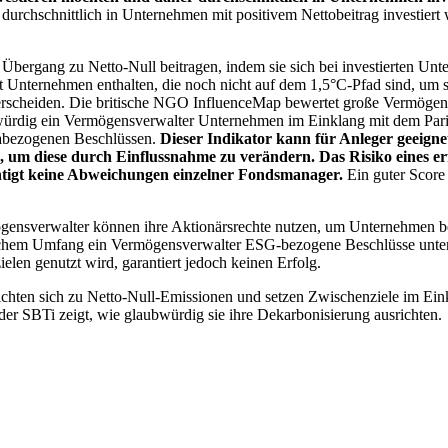
chschnittlich in Unternehmen mit positivem Nettobeitrag investiert wird
 Übergang zu Netto-Null beitragen, indem sie sich bei investierten Unt
 Unternehmen enthalten, die noch nicht auf dem 1,5°C-Pfad sind, um s
erscheiden. Die britische NGO InfluenceMap bewertet große Vermögensv
ubwürdig ein Vermögensverwalter Unternehmen im Einklang mit dem Pari
mabezogenen Beschlüssen.
Dieser Indikator kann für Anleger geeignet
n, um diese durch Einflussnahme zu verändern. Das Risiko eines er
ichtigt keine Abweichungen einzelner Fondsmanager.
Ein guter Score 
gensverwalter können ihre Aktionärsrechte nutzen, um Unternehmen
lchem Umfang ein Vermögensverwalter ESG-bezogene Beschlüsse unterstü
elen genutzt wird, garantiert jedoch keinen Erfolg.
chten sich zu Netto-Null-Emissionen und setzen Zwischenziele im Eink
der SBTi zeigt, wie glaubwürdig sie ihre Dekarbonisierung ausrichten.