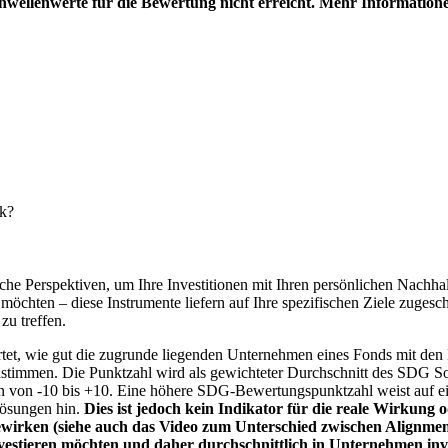
hwellenwerte für die Bewertung nicht erreicht. Mehr Information
nk?
e Perspektiven, um Ihre Investitionen mit Ihren persönlichen Nachhalt
chten – diese Instrumente liefern auf Ihre spezifischen Ziele zugesch
zu treffen.
t, wie gut die zugrunde liegenden Unternehmen eines Fonds mit den 
timmen. Die Punktzahl wird als gewichteter Durchschnitt des SDG Solut
n von -10 bis +10. Eine höhere SDG-Bewertungspunktzahl weist auf eine
Lösungen hin.
Dies ist jedoch kein Indikator für die reale Wirkung
wirken (siehe auch das Video zum Unterschied zwischen Alignment
nvestieren möchten und daher durchschnittlich in Unternehmen inve