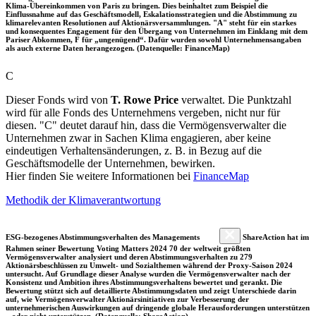
Klima-Übereinkommen von Paris zu bringen. Dies beinhaltet zum Beispiel die
Einflussnahme auf das Geschäftsmodell, Eskalationsstrategien und die Abstimmung zu
klimarelevanten Resolutionen auf Aktionärsversammlungen. "A" steht für ein starkes
und konsequentes Engagement für den Übergang von Unternehmen im Einklang mit dem
Pariser Abkommen, F für „ungenügend“. Dafür wurden sowohl Unternehmensangaben
als auch externe Daten herangezogen. (Datenquelle: FinanceMap)
C
Dieser Fonds wird von
T. Rowe Price
verwaltet. Die Punktzahl
wird für alle Fonds des Unternehmens vergeben, nicht nur für
diesen. "C" deutet darauf hin, dass die Vermögensverwalter die
Unternehmen zwar in Sachen Klima engagieren, aber keine
eindeutigen Verhaltensänderungen, z. B. in Bezug auf die
Geschäftsmodelle der Unternehmen, bewirken.
Hier finden Sie weitere Informationen bei
FinanceMap
Methodik der Klimaverantwortung
ESG-bezogenes Abstimmungsverhalten des Managements
ShareAction hat im
Rahmen seiner Bewertung Voting Matters 2024 70 der weltweit größten
Vermögensverwalter analysiert und deren Abstimmungsverhalten zu 279
Aktionärsbeschlüssen zu Umwelt- und Sozialthemen während der Proxy-Saison 2024
untersucht. Auf Grundlage dieser Analyse wurden die Vermögensverwalter nach der
Konsistenz und Ambition ihres Abstimmungsverhaltens bewertet und gerankt. Die
Bewertung stützt sich auf detaillierte Abstimmungsdaten und zeigt Unterschiede darin
auf, wie Vermögensverwalter Aktionärsinitiativen zur Verbesserung der
unternehmerischen Auswirkungen auf dringende globale Herausforderungen unterstützen
– oder nicht unterstützen. (Datenquelle: ShareAction)