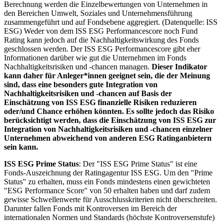
Berechnung werden die Einzelbewertungen von Unternehmen in
den Bereichen Umwelt, Soziales und Unternehmensführung
zusammengeführt und auf Fondsebene aggregiert. (Datenquelle: ISS
ESG) Weder von dem ISS ESG Performancescore noch Fund
Rating kann jedoch auf die Nachhaltigkeitswirkung des Fonds
geschlossen werden. Der ISS ESG Performancescore gibt eher
Informationen darüber wie gut die Unternehmen im Fonds
Nachhaltigkeitsrisiken und -chancen managen.
Dieser Indikator
kann daher für Anleger*innen geeignet sein, die der Meinung
sind, dass eine besonders gute Integration von
Nachhaltigkeitsrisiken und -chancen auf Basis der
Einschätzung von ISS ESG finanzielle Risiken reduzieren
oder/und Chance erhöhen könnten. Es sollte jedoch das Risiko
berücksichtigt werden, dass die Einschätzung von ISS ESG zur
Integration von Nachhaltigkeitsrisiken und -chancen einzelner
Unternehmen abweichend von anderen ESG Ratinganbietern
sein kann.
ISS ESG Prime Status
: Der "ISS ESG Prime Status" ist eine
Fonds-Auszeichnung der Ratingagentur ISS ESG. Um den "Prime
Status" zu erhalten, muss ein Fonds mindestens einen gewichteten
"ESG Performance Score" von 50 erhalten haben und darf zudem
gewisse Schwellenwerte für Ausschlusskriterien nicht überschreiten.
Darunter fallen Fonds mit Kontroversen im Bereich der
internationalen Normen und Standards (höchste Kontroversenstufe)