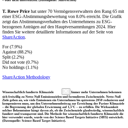
T. Rowe Price
hat unter 70 Vermögensverwaltern den Rang 65 mit
einer ESG-Abstimmungsbewertung von 8.0% erreicht. Die Grafik
zeigt das Abstimmungsverhalten des Unternehmens zu ESG-
bezogenen Anträgen auf den Hauptversammlungen 2024. Hier
finden Sie weitere detaillierte Informationen auf der Seite von
ShareAction
.
For (7.9%)
Against (88.2%)
Split (2.2%)
Did not vote (0.7%)
No holdings (1.1%)
ShareAction Methodology
Wissenschaftlich fundierte Klimaziele
Immer mehr Unternehmen bekennen
sich freiwillig zu Netto-Null Emissionszielen und formulieren Zwischenziele. Netto-Null
Ziele geben an, wie viele Emissionen ein Unternehmen bis spätestens 2050 reduzieren und
kompensieren muss, um den Unternehmensbeitrag zur Erreichung der Pariser Klimaziele
– die Begrenzung der globalen Erwärmung auf 1,5°C – zu erfüllen. Die Wirksamkeit
solcher Bekenntnisse hängt davon ab, ob die Zwischenziele glaubwürdig, wissenschaftlich
fundiert und transparent sind. Die Methode für wissenschaftlich fundierte Klimaziele die
hier verwendet wurde, wurde von der Science Based Targets Initiative (SBTi) entwickelt.
(Datenquelle: Science Based Target Initiative).