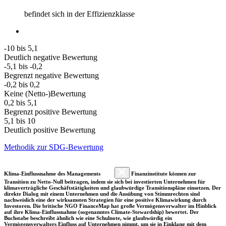
befindet sich in der Effizienzklasse
-10 bis 5,1
Deutlich negative Bewertung
-5,1 bis -0,2
Begrenzt negative Bewertung
-0,2 bis 0,2
Keine (Netto-)Bewertung
0,2 bis 5,1
Begrenzt positive Bewertung
5,1 bis 10
Deutlich positive Bewertung
Methodik zur SDG-Bewertung
Klima-Einflussnahme des Managements
Finanzinstitute können zur
Transition zu Netto-Null beitragen, indem sie sich bei investierten Unternehmen für
klimaverträgliche Geschäftstätigkeiten und glaubwürdige Transitionspläne einsetzen. Der
direkte Dialog mit einem Unternehmen und die Ausübung von Stimmrechten sind
nachweislich eine der wirksamsten Strategien für eine positive Klimawirkung durch
Investoren. Die britische NGO FinanceMap hat große Vermögensverwalter im Hinblick
auf ihre Klima-Einflussnahme (sogenanntes Climate-Stewardship) bewertet. Der
Buchstabe beschreibt ähnlich wie eine Schulnote, wie glaubwürdig ein
Vermögensverwalters Einfluss auf Unternehmen nimmt, um sie in Einklang mit dem