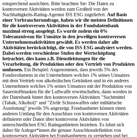
entsprechend ausrichten. Bitte beachten Sie: Die Daten zu
kontroversen Aktivitäten werden zum Großteil von der
Nachhaltigkeits-Rating-Agentur ISS ESG zugeliefert.
Auf Basis
einer Verbraucherumfrage, haben wir die meisten Definitionen
für die kontroversen Aktivitäten in der Fondsdatenbank
maximal streng ausgelegt. Es wurde zudem ein 0%
Toleranzniveau für Umsätze in den jeweiligen kontroversen
Unternehmensaktivitäten gewählt. Es werden daher alle
Aktivitäten berücksichtigt, die von ISS ESG analysiert werden.
Dabei werden verschiedene Stufen der Wertschöpfung
betrachtet, dies kann z.B. Dienstleistungen für die
Verarbeitung, die Produktion oder den Vertrieb von Produkten
umfassen.
Ein Beispiel: Angenommen, dass jeweils 5% des
Fondsvolumens in ein Unternehmen welches 1% seines Umsatzes
mit dem Vertrieb von alkoholischen Getränken und in ein anderes
Unternehmen welches 1% seines Umsatzes mit der Produktion von
Sauerstoffmasken für die Luftwaffe erwirtschaften, dann werden in
der Datenbank hinter den kontroversen Aktivitäten "Suchtmittel
(Tabak, Alkohol)" und "Zivile Schusswaffen oder militärische
Ausrüstung" jeweils 5% angezeigt. Fondsanbieter können einen
anderen Umfang für den Ausschluss von kontroversen Aktiviäten
definieren oder Daten über kontroverse Aktivitäten von
unterschiedlichen ESG Ratinganbietern beziehen. Es lohnt sich
daher für Anleger*innen die genaue Ausschlussdefinition von
kontroversen Aktiviäten bei Fondsanbietern zu verstehen und bei