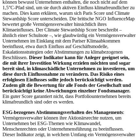
können bewusst Unternehmen enthalten, die noch nicht auf dem
1,5°C-Pfad sind, um sie durch aktiven Einfluss klimafreundlicher zu
machen. Dies kann erklären, warum sich Paris Score und Climate
Stewardship Score unterscheiden. Die britische NGO InfluenceMap
bewertet große Vermögensverwalter hinsichtlich ihres
Klimaeinflusses. Der Climate Stewardship Score beschreibt –
ähnlich einer Schulnote –, wie glaubwürdig ein Vermögensverwalter
Unternehmen im Einklang mit dem Pariser Klimaabkommen
beeinflusst, etwa durch Einfluss auf Geschäftsmodelle,
Eskalationsstrategien oder Abstimmungen zu klimabezogenen
Beschlüssen.
Dieser Indikator kann für Anleger geeignet sein,
die mit ihrer Investition Wirkung erzielen möchten und sogar
bereit sind, in klimaschädliche Unternehmen zu investieren, um
diese durch Einflussnahme zu verändern. Das Risiko eines
erfolglosen Einflusses sollte jedoch berücksichtigt werden.
Zudem gilt die Bewertung für alle Fonds der Gesellschaft und
berücksichtigt keine Abweichungen einzelner Fondsmanager.
Ein guter Score garantiert nicht, dass Portfoliounternehmen bereits
klimafreundlich sind oder es werden.
ESG-bezogenes Abstimmungsverhalten des Managements
:
Vermögensverwalter können ihre Aktionärsrechte nutzen, um
Unternehmen bei ESG-Themen wie Klimawandel,
Menschenrechten oder Unternehmensführung zu beeinflussen.
Dieser Indikator zeigt, in welchem Umfang ein Vermögensverwalter