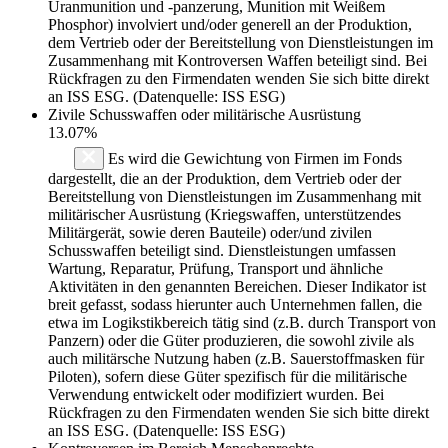
Uranmunition und -panzerung, Munition mit Weißem
Phosphor) involviert und/oder generell an der Produktion,
dem Vertrieb oder der Bereitstellung von Dienstleistungen im
Zusammenhang mit Kontroversen Waffen beteiligt sind. Bei
Rückfragen zu den Firmendaten wenden Sie sich bitte direkt
an ISS ESG. (Datenquelle: ISS ESG)
Zivile Schusswaffen oder militärische Ausrüstung
13.07%
Es wird die Gewichtung von Firmen im Fonds
dargestellt, die an der Produktion, dem Vertrieb oder der
Bereitstellung von Dienstleistungen im Zusammenhang mit
militärischer Ausrüstung (Kriegswaffen, unterstützendes
Militärgerät, sowie deren Bauteile) oder/und zivilen
Schusswaffen beteiligt sind. Dienstleistungen umfassen
Wartung, Reparatur, Prüfung, Transport und ähnliche
Aktivitäten in den genannten Bereichen. Dieser Indikator ist
breit gefasst, sodass hierunter auch Unternehmen fallen, die
etwa im Logikstikbereich tätig sind (z.B. durch Transport von
Panzern) oder die Güter produzieren, die sowohl zivile als
auch militärsche Nutzung haben (z.B. Sauerstoffmasken für
Piloten), sofern diese Güter spezifisch für die militärische
Verwendung entwickelt oder modifiziert wurden. Bei
Rückfragen zu den Firmendaten wenden Sie sich bitte direkt
an ISS ESG. (Datenquelle: ISS ESG)