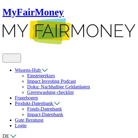
MyFairMoney
Wissens-Hub
Einsteigerkurs
Impact Investing Podcast
Doku: Nachhaltige Geldanlagen
Greenwashing checklist
Fragebogen
Produkt-Datenbank
Fonds-Datenbank
Impact-Datenbank
Gute Beratung
Login
DE