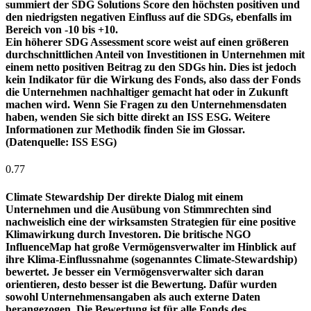
summiert der SDG Solutions Score den höchsten positiven und
den niedrigsten negativen Einfluss auf die SDGs, ebenfalls im
Bereich von -10 bis +10.
Ein höherer SDG Assessment score weist auf einen größeren
durchschnittlichen Anteil von Investitionen in Unternehmen mit
einem netto positiven Beitrag zu den SDGs hin. Dies ist jedoch
kein Indikator für die Wirkung des Fonds, also dass der Fonds
die Unternehmen nachhaltiger gemacht hat oder in Zukunft
machen wird. Wenn Sie Fragen zu den Unternehmensdaten
haben, wenden Sie sich bitte direkt an ISS ESG. Weitere
Informationen zur Methodik finden Sie im Glossar.
(Datenquelle: ISS ESG)
0.77
Climate Stewardship
Der direkte Dialog mit einem
Unternehmen und die Ausübung von Stimmrechten sind
nachweislich eine der wirksamsten Strategien für eine positive
Klimawirkung durch Investoren. Die britische NGO
InfluenceMap hat große Vermögensverwalter im Hinblick auf
ihre Klima-Einflussnahme (sogenanntes Climate-Stewardship)
bewertet. Je besser ein Vermögensverwalter sich daran
orientieren, desto besser ist die Bewertung. Dafür wurden
sowohl Unternehmensangaben als auch externe Daten
herangezogen. Die Bewertung ist für alle Fonds des