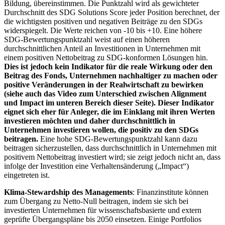
Bildung, übereinstimmen. Die Punktzahl wird als gewichteter
Durchschnitt des SDG Solutions Score jeder Position berechnet, der
die wichtigsten positiven und negativen Beiträge zu den SDGs
widerspiegelt. Die Werte reichen von -10 bis +10. Eine höhere
SDG-Bewertungspunktzahl weist auf einen höheren
durchschnittlichen Anteil an Investitionen in Unternehmen mit
einem positiven Nettobeitrag zu SDG-konformen Lösungen hin.
Dies ist jedoch kein Indikator für die reale Wirkung oder den
Beitrag des Fonds, Unternehmen nachhaltiger zu machen oder
positive Veränderungen in der Realwirtschaft zu bewirken
(siehe auch das Video zum Unterschied zwischen Alignment
und Impact im unteren Bereich dieser Seite). Dieser Indikator
eignet sich eher für Anleger, die im Einklang mit ihren Werten
investieren möchten und daher durchschnittlich in
Unternehmen investieren wollen, die positiv zu den SDGs
beitragen.
Eine hohe SDG-Bewertungspunktzahl kann dazu
beitragen sicherzustellen, dass durchschnittlich in Unternehmen mit
positivem Nettobeitrag investiert wird; sie zeigt jedoch nicht an, dass
infolge der Investition eine Verhaltensänderung („Impact“)
eingetreten ist.
Klima-Stewardship des Managements
: Finanzinstitute können
zum Übergang zu Netto-Null beitragen, indem sie sich bei
investierten Unternehmen für wissenschaftsbasierte und extern
geprüfte Übergangspläne bis 2050 einsetzen. Einige Portfolios