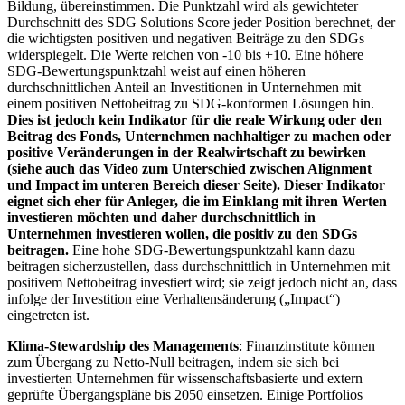
Bildung, übereinstimmen. Die Punktzahl wird als gewichteter
Durchschnitt des SDG Solutions Score jeder Position berechnet, der
die wichtigsten positiven und negativen Beiträge zu den SDGs
widerspiegelt. Die Werte reichen von -10 bis +10. Eine höhere
SDG-Bewertungspunktzahl weist auf einen höheren
durchschnittlichen Anteil an Investitionen in Unternehmen mit
einem positiven Nettobeitrag zu SDG-konformen Lösungen hin.
Dies ist jedoch kein Indikator für die reale Wirkung oder den
Beitrag des Fonds, Unternehmen nachhaltiger zu machen oder
positive Veränderungen in der Realwirtschaft zu bewirken
(siehe auch das Video zum Unterschied zwischen Alignment
und Impact im unteren Bereich dieser Seite). Dieser Indikator
eignet sich eher für Anleger, die im Einklang mit ihren Werten
investieren möchten und daher durchschnittlich in
Unternehmen investieren wollen, die positiv zu den SDGs
beitragen.
Eine hohe SDG-Bewertungspunktzahl kann dazu
beitragen sicherzustellen, dass durchschnittlich in Unternehmen mit
positivem Nettobeitrag investiert wird; sie zeigt jedoch nicht an, dass
infolge der Investition eine Verhaltensänderung („Impact“)
eingetreten ist.
Klima-Stewardship des Managements
: Finanzinstitute können
zum Übergang zu Netto-Null beitragen, indem sie sich bei
investierten Unternehmen für wissenschaftsbasierte und extern
geprüfte Übergangspläne bis 2050 einsetzen. Einige Portfolios