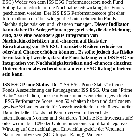
ESG) Weder von dem ISS ESG Performancescore noch Fund
Rating kann jedoch auf die Nachhaltigkeitswirkung des Fonds
geschlossen werden. Der ISS ESG Performancescore gibt eher
Informationen darüber wie gut die Unternehmen im Fonds
Nachhaltigkeitsrisiken und -chancen managen.
Dieser Indikator
kann daher für Anleger*innen geeignet sein, die der Meinung
sind, dass eine besonders gute Integration von
Nachhaltigkeitsrisiken und -chancen auf Basis der
Einschätzung von ISS ESG finanzielle Risiken reduzieren
oder/und Chance erhöhen könnten. Es sollte jedoch das Risiko
berücksichtigt werden, dass die Einschätzung von ISS ESG zur
Integration von Nachhaltigkeitsrisiken und -chancen einzelner
Unternehmen abweichend von anderen ESG Ratinganbietern
sein kann.
ISS ESG Prime Status
: Der "ISS ESG Prime Status" ist eine
Fonds-Auszeichnung der Ratingagentur ISS ESG. Um den "Prime
Status" zu erhalten, muss ein Fonds mindestens einen gewichteten
"ESG Performance Score" von 50 erhalten haben und darf zudem
gewisse Schwellenwerte für Ausschlusskriterien nicht überschreiten.
Darunter fallen Fonds mit Kontroversen im Bereich der
internationalen Normen und Standards (höchste Kontroversenstufe)
oder wenn über 10% der Unternehmen eine signifikant negative
Wirkung auf die nachhaltigen Entwicklungsziele der Vereinten
Nationen aufweisen (SDG Impact Rating). Weitere