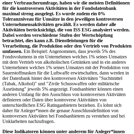
einer Verbraucherumfrage, haben wir die meisten Definitionen
für die kontroversen Aktivitäten in der Fondsdatenbank
maximal streng ausgelegt. Es wurde zudem ein 0%
Toleranzniveau für Umsätze in den jeweiligen kontroversen
Unternehmensaktivitäten gewählt. Es werden daher alle
Aktivitäten berücksichtigt, die von ISS ESG analysiert werden.
Dabei werden verschiedene Stufen der Wertschöpfung
betrachtet, dies kann z.B. Dienstleistungen für die
Verarbeitung, die Produktion oder den Vertrieb von Produkten
umfassen.
Ein Beispiel: Angenommen, dass jeweils 5% des
Fondsvolumens in ein Unternehmen welches 1% seines Umsatzes
mit dem Vertrieb von alkoholischen Getränken und in ein anderes
Unternehmen welches 1% seines Umsatzes mit der Produktion von
Sauerstoffmasken für die Luftwaffe erwirtschaften, dann werden in
der Datenbank hinter den kontroversen Aktivitäten "Suchtmittel
(Tabak, Alkohol)" und "Zivile Schusswaffen oder militärische
Ausrüstung" jeweils 5% angezeigt. Fondsanbieter können einen
anderen Umfang für den Ausschluss von kontroversen Aktiviäten
definieren oder Daten über kontroverse Aktivitäten von
unterschiedlichen ESG Ratinganbietern beziehen. Es lohnt sich
daher für Anleger*innen die genaue Ausschlussdefinition von
kontroversen Aktiviäten bei Fondsanbietern zu verstehen und bei
Unklarheiten nachzufragen.
Diese Indikatoren können unter anderem für Anleger*innen