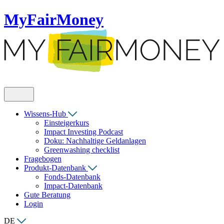
MyFairMoney
Wissens-Hub
Einsteigerkurs
Impact Investing Podcast
Doku: Nachhaltige Geldanlagen
Greenwashing checklist
Fragebogen
Produkt-Datenbank
Fonds-Datenbank
Impact-Datenbank
Gute Beratung
Login
DE