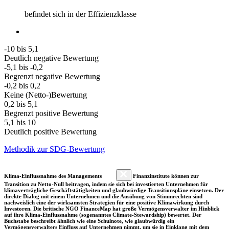
befindet sich in der Effizienzklasse
-10 bis 5,1
Deutlich negative Bewertung
-5,1 bis -0,2
Begrenzt negative Bewertung
-0,2 bis 0,2
Keine (Netto-)Bewertung
0,2 bis 5,1
Begrenzt positive Bewertung
5,1 bis 10
Deutlich positive Bewertung
Methodik zur SDG-Bewertung
Klima-Einflussnahme des Managements
Finanzinstitute können zur
Transition zu Netto-Null beitragen, indem sie sich bei investierten Unternehmen für
klimaverträgliche Geschäftstätigkeiten und glaubwürdige Transitionspläne einsetzen. Der
direkte Dialog mit einem Unternehmen und die Ausübung von Stimmrechten sind
nachweislich eine der wirksamsten Strategien für eine positive Klimawirkung durch
Investoren. Die britische NGO FinanceMap hat große Vermögensverwalter im Hinblick
auf ihre Klima-Einflussnahme (sogenanntes Climate-Stewardship) bewertet. Der
Buchstabe beschreibt ähnlich wie eine Schulnote, wie glaubwürdig ein
Vermögensverwalters Einfluss auf Unternehmen nimmt, um sie in Einklang mit dem