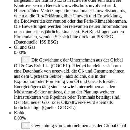
dargestellt, die laut ISS ESG in schwere oder sehr schwere
Kontroversen im Bereich Umweltschutz involviert sind.
Hierzu zählen Verletzungen internationaler Umweltstandards,
wie u.a. die Rio-Erklärung über Umwelt und Entwicklung,
die Biodiversitätskonvention oder das Paris-Klimaabkommen.
Die Bewertungen werden bei relevanten neuen Informationen
oder mindestens jährlich aktualisiert. Bei Rückfragen zu den
Firmendaten, wenden Sie sich bitte direkt an ISS ESG.
(Datenquelle: ISS ESG)
Öl und Gas
0.00%
Die Gewichtung der Unternehmen aus der Global
Oil & Gas Exit List (GOGEL). Hierbei handelt es sich um
eine Datenbank von urgewald, die Öl- und Gasunternehmen
aus dem Upstream-Sektor – also solche, die in der
Exploration oder Förderung von Öl und Gas als fossilen
Energieträgern tätig sind – sowie Unternehmen aus dem
Midstream-Sektor umfasst, die an der Planung weiterer
Infrastrukturen wie Pipelines oder Terminals beteiligt sind.
Der Bau neuer Gas- oder Ölkraftwerke wird ebenfalls
berücksichtigt. (Quelle: GOGEL)
Kohle
0.00%
Gewichtung von Unternehmen aus der Global Coal