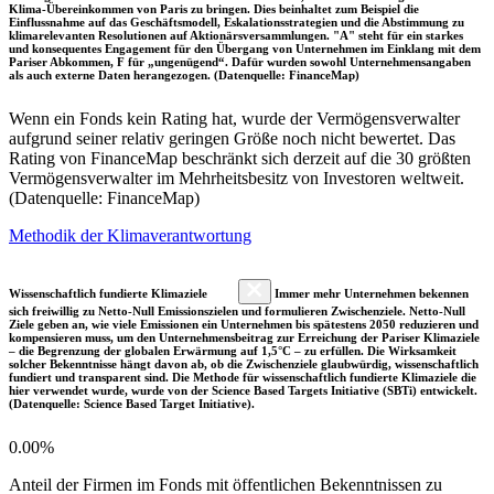
Klima-Übereinkommen von Paris zu bringen. Dies beinhaltet zum Beispiel die
Einflussnahme auf das Geschäftsmodell, Eskalationsstrategien und die Abstimmung zu
klimarelevanten Resolutionen auf Aktionärsversammlungen. "A" steht für ein starkes
und konsequentes Engagement für den Übergang von Unternehmen im Einklang mit dem
Pariser Abkommen, F für „ungenügend“. Dafür wurden sowohl Unternehmensangaben
als auch externe Daten herangezogen. (Datenquelle: FinanceMap)
Wenn ein Fonds kein Rating hat, wurde der Vermögensverwalter
aufgrund seiner relativ geringen Größe noch nicht bewertet. Das
Rating von FinanceMap beschränkt sich derzeit auf die 30 größten
Vermögensverwalter im Mehrheitsbesitz von Investoren weltweit.
(Datenquelle: FinanceMap)
Methodik der Klimaverantwortung
Wissenschaftlich fundierte Klimaziele
Immer mehr Unternehmen bekennen
sich freiwillig zu Netto-Null Emissionszielen und formulieren Zwischenziele. Netto-Null
Ziele geben an, wie viele Emissionen ein Unternehmen bis spätestens 2050 reduzieren und
kompensieren muss, um den Unternehmensbeitrag zur Erreichung der Pariser Klimaziele
– die Begrenzung der globalen Erwärmung auf 1,5°C – zu erfüllen. Die Wirksamkeit
solcher Bekenntnisse hängt davon ab, ob die Zwischenziele glaubwürdig, wissenschaftlich
fundiert und transparent sind. Die Methode für wissenschaftlich fundierte Klimaziele die
hier verwendet wurde, wurde von der Science Based Targets Initiative (SBTi) entwickelt.
(Datenquelle: Science Based Target Initiative).
0.00%
Anteil der Firmen im Fonds mit öffentlichen Bekenntnissen zu