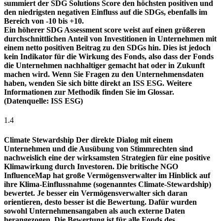
summiert der SDG Solutions Score den höchsten positiven und
den niedrigsten negativen Einfluss auf die SDGs, ebenfalls im
Bereich von -10 bis +10.
Ein höherer SDG Assessment score weist auf einen größeren
durchschnittlichen Anteil von Investitionen in Unternehmen mit
einem netto positiven Beitrag zu den SDGs hin. Dies ist jedoch
kein Indikator für die Wirkung des Fonds, also dass der Fonds
die Unternehmen nachhaltiger gemacht hat oder in Zukunft
machen wird. Wenn Sie Fragen zu den Unternehmensdaten
haben, wenden Sie sich bitte direkt an ISS ESG. Weitere
Informationen zur Methodik finden Sie im Glossar.
(Datenquelle: ISS ESG)
1.4
Climate Stewardship
Der direkte Dialog mit einem
Unternehmen und die Ausübung von Stimmrechten sind
nachweislich eine der wirksamsten Strategien für eine positive
Klimawirkung durch Investoren. Die britische NGO
InfluenceMap hat große Vermögensverwalter im Hinblick auf
ihre Klima-Einflussnahme (sogenanntes Climate-Stewardship)
bewertet. Je besser ein Vermögensverwalter sich daran
orientieren, desto besser ist die Bewertung. Dafür wurden
sowohl Unternehmensangaben als auch externe Daten
herangezogen. Die Bewertung ist für alle Fonds des