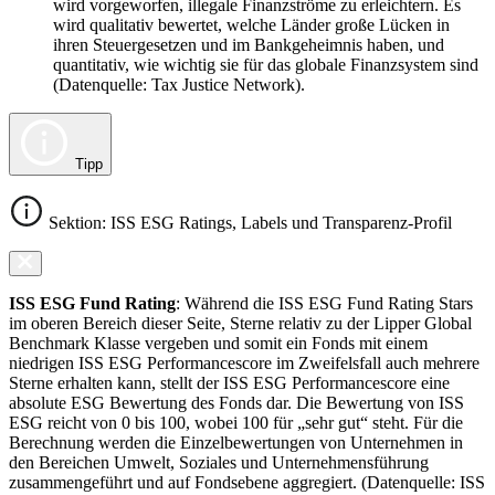
wird vorgeworfen, illegale Finanzströme zu erleichtern. Es
wird qualitativ bewertet, welche Länder große Lücken in
ihren Steuergesetzen und im Bankgeheimnis haben, und
quantitativ, wie wichtig sie für das globale Finanzsystem sind
(Datenquelle: Tax Justice Network).
Tipp
Sektion: ISS ESG Ratings, Labels und Transparenz-Profil
ISS ESG Fund Rating
: Während die ISS ESG Fund Rating Stars
im oberen Bereich dieser Seite, Sterne relativ zu der Lipper Global
Benchmark Klasse vergeben und somit ein Fonds mit einem
niedrigen ISS ESG Performancescore im Zweifelsfall auch mehrere
Sterne erhalten kann, stellt der ISS ESG Performancescore eine
absolute ESG Bewertung des Fonds dar. Die Bewertung von ISS
ESG reicht von 0 bis 100, wobei 100 für „sehr gut“ steht. Für die
Berechnung werden die Einzelbewertungen von Unternehmen in
den Bereichen Umwelt, Soziales und Unternehmensführung
zusammengeführt und auf Fondsebene aggregiert. (Datenquelle: ISS