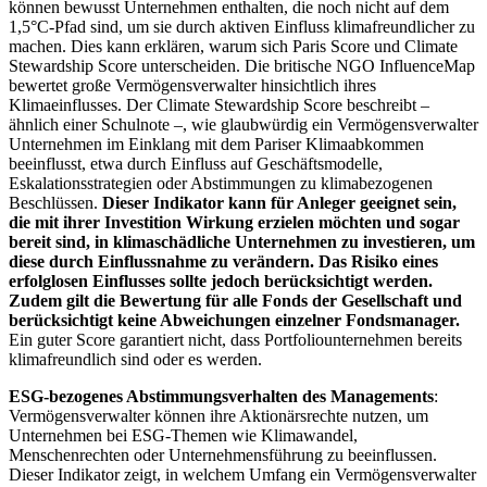
können bewusst Unternehmen enthalten, die noch nicht auf dem
1,5°C-Pfad sind, um sie durch aktiven Einfluss klimafreundlicher zu
machen. Dies kann erklären, warum sich Paris Score und Climate
Stewardship Score unterscheiden. Die britische NGO InfluenceMap
bewertet große Vermögensverwalter hinsichtlich ihres
Klimaeinflusses. Der Climate Stewardship Score beschreibt –
ähnlich einer Schulnote –, wie glaubwürdig ein Vermögensverwalter
Unternehmen im Einklang mit dem Pariser Klimaabkommen
beeinflusst, etwa durch Einfluss auf Geschäftsmodelle,
Eskalationsstrategien oder Abstimmungen zu klimabezogenen
Beschlüssen.
Dieser Indikator kann für Anleger geeignet sein,
die mit ihrer Investition Wirkung erzielen möchten und sogar
bereit sind, in klimaschädliche Unternehmen zu investieren, um
diese durch Einflussnahme zu verändern. Das Risiko eines
erfolglosen Einflusses sollte jedoch berücksichtigt werden.
Zudem gilt die Bewertung für alle Fonds der Gesellschaft und
berücksichtigt keine Abweichungen einzelner Fondsmanager.
Ein guter Score garantiert nicht, dass Portfoliounternehmen bereits
klimafreundlich sind oder es werden.
ESG-bezogenes Abstimmungsverhalten des Managements
:
Vermögensverwalter können ihre Aktionärsrechte nutzen, um
Unternehmen bei ESG-Themen wie Klimawandel,
Menschenrechten oder Unternehmensführung zu beeinflussen.
Dieser Indikator zeigt, in welchem Umfang ein Vermögensverwalter