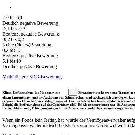
-10 bis 5,1
Deutlich negative Bewertung
-5,1 bis -0,2
Begrenzt negative Bewertung
-0,2 bis 0,2
Keine (Netto-)Bewertung
0,2 bis 5,1
Begrenzt positive Bewertung
5,1 bis 10
Deutlich positive Bewertung
Methodik zur SDG-Bewertung
Klima-Einflussnahme des Managements
Finanzinstitute können zur Transition z
einem Unternehmen und die Ausübung von Stimmrechten sind nachweislich eine der wirksam
(sogenanntes Climate-Stewardship) bewertet. Der Buchstabe beschreibt ähnlich wie eine S
Beispiel die Einflussnahme auf das Geschäftsmodell, Eskalationsstrategien und die Abst
Pariser Abkommen, F für „ungenügend“. Dafür wurden sowohl Unternehmensangaben als a
Wenn ein Fonds kein Rating hat, wurde der Vermögensverwalter aufgru
Vermögensverwalter im Mehrheitsbesitz von Investoren weltweit. (D