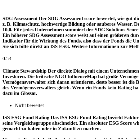
SDG Assessment
Der SDG Assessment score bewertet, wie gut di
z. B. Klimaschutz, hochwertige Bildung oder sauberes Wasser. D
10,0. Für jedes Unternehmen summiert der SDG Solutions Score de
Ein höherer SDG Assessment score weist auf einen größeren durch
Indikator für die Wirkung des Fonds, also dass der Fonds die
Sie sich bitte direkt an ISS ESG. Weitere Informationen zur Met
0.53
Climate Stewardship
Der direkte Dialog mit einem Unternehmen 
Investoren. Die britische NGO InfluenceMap hat große Vermögen
Vermögensverwalter sich daran orientieren, desto besser ist d
des Vermögensverwalters gleich. Wenn ein Fonds kein Rating ha
dazu im Glossar.
Nicht bewertet
ISS ESG Fund Rating
Das ISS ESG Fund Rating bezieht Faktore
seine Vergleichsgruppe abschneidet. Ein absoluter ESG Score wir
gemacht zu haben oder in Zukunft zu machen.