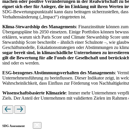
machen oder positive Veränderungen in der Realwirtschaft zu be
eignet sich eher für Anleger, die im Einklang mit ihren Werten i
SDG-Bewertungspunktzahl kann dazu beitragen sicherzustellen, dass dur
Verhaltensänderung („Impact“) eingetreten ist.
Klima-Stewardship des Managements
: Finanzinstitute können zum
Übergangspläne bis 2050 einsetzen. Einige Portfolios können bewusst
erklären, warum sich Paris Score und Climate Stewardship Score unt
Stewardship Score beschreibt – ähnlich einer Schulnote –, wie gla
Geschäftsmodelle, Eskalationsstrategien oder Abstimmungen zu kli
sogar bereit sind, in klimaschädliche Unternehmen zu investiere
gilt die Bewertung für alle Fonds der Gesellschaft und berücks
sind oder es werden.
ESG-bezogenes Abstimmungsverhalten des Managements
: Vermö
Unternehmensführung zu beeinflussen. Dieser Indikator zeigt, in we
Wahrscheinlichkeit, dass Einfluss zur Förderung von Nachhaltigkeitszi
Wissenschaftsbasierte Klimaziele
: Immer mehr Unternehmen verpfli
Ziels. Der Anteil der Unternehmen mit validierten Zielen im Rahmen 
SDG Assessment