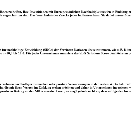
en zu helfen, Ihre Investitionen mit Ihren persönlichen Nachhaltigkeitszielen in Einklang zu
le zugeschnitten sind. Das Verständnis des Zwecks jedes Indikators kann Sie dabei unterstützen
 für nachhaltige Entwicklung (SDGs) der Vereinten Nationen übereinstimmen, wie z. B. Klim
n -10,0 bis 10,0. Für jedes Unternehmen summiert der SDG Solutions Score den höchsten posi
Unternehmen nachhaltiger zu machen oder positive Veränderungen in der realen Wirtschaft zu
 sein, die mit ihren Werten im Einklang stehen möchten und daher in Unternehmen investieren
positiven Beitrag zu den SDGs investiert wird; er zeigt jedoch nicht an, dass infolge der In