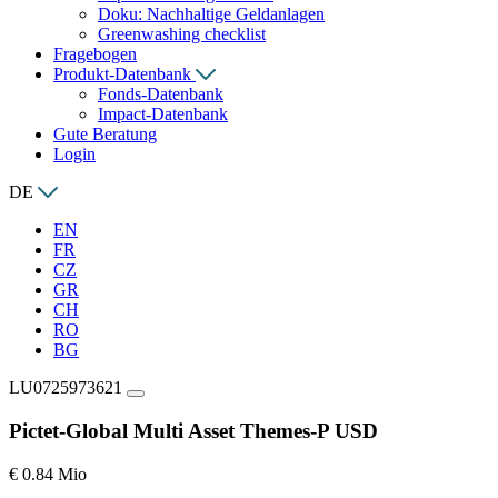
Doku: Nachhaltige Geldanlagen
Greenwashing checklist
Fragebogen
Produkt-Datenbank
Fonds-Datenbank
Impact-Datenbank
Gute Beratung
Login
DE
EN
FR
CZ
GR
CH
RO
BG
LU0725973621
Pictet-Global Multi Asset Themes-P USD
€ 0.84 Mio