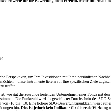
hwellenwerte für die Bewertung nicht erreicht. Mehr Information
nk?
e Perspektiven, um Ihre Investitionen mit Ihren persönlichen Nachhalt
chten – diese Instrumente liefern auf Ihre spezifischen Ziele zugesch
zu treffen.
t, wie gut die zugrunde liegenden Unternehmen eines Fonds mit den 
timmen. Die Punktzahl wird als gewichteter Durchschnitt des SDG Solut
n von -10 bis +10. Eine höhere SDG-Bewertungspunktzahl weist auf eine
Lösungen hin.
Dies ist jedoch kein Indikator für die reale Wirkung