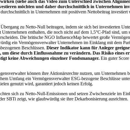
wirken (siehe auch das Video zum Unterschied zwischen Alignment
nvestieren möchten und daher durchschnittlich in Unternehmen inve
chschnittlich in Unternehmen mit positivem Nettobeitrag investiert wird
 Übergang zu Netto-Null beitragen, indem sie sich bei investierten Unt
 Unternehmen enthalten, die noch nicht auf dem 1,5°C-Pfad sind, um s
erscheiden. Die britische NGO InfluenceMap bewertet große Vermögensv
ubwürdig ein Vermögensverwalter Unternehmen im Einklang mit dem Pari
mabezogenen Beschlüssen.
Dieser Indikator kann für Anleger geeignet
n, um diese durch Einflussnahme zu verändern. Das Risiko eines er
ichtigt keine Abweichungen einzelner Fondsmanager.
Ein guter Score 
gensverwalter können ihre Aktionärsrechte nutzen, um Unternehmen
lchem Umfang ein Vermögensverwalter ESG-bezogene Beschlüsse unterstü
elen genutzt wird, garantiert jedoch keinen Erfolg.
chten sich zu Netto-Null-Emissionen und setzen Zwischenziele im Eink
der SBTi zeigt, wie glaubwürdig sie ihre Dekarbonisierung ausrichten.