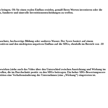
 bringen. Ob Sie einen realen Einfluss erzielen, gemäß Ihren Werten investieren oder die
, fundierte und sinnvolle Investitionsentscheidungen zu treffen.
aschutz, hochwertige Bildung oder sauberes Wasser. Der Score basiert auf einem
tiven und den niedrigsten negativen Einfluss auf die SDGs, ebenfalls im Bereich von -10
 bewirken (siehe auch das Video über den Unterschied zwischen Ausrichtung und Wirkung im
 wollen, die im Durchschnitt positiv zu den SDGs beitragen. Ein hoher SDG-Bewertungsscore
vestition eine Verhaltensänderung der Unternehmen (eine „Wirkung“) eingetreten ist.