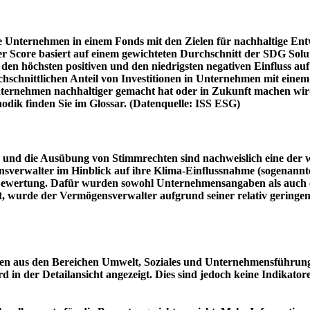
e Unternehmen in einem Fonds mit den Zielen für nachhaltige En
er Score basiert auf einem gewichteten Durchschnitt der SDG Solu
n höchsten positiven und den niedrigsten negativen Einfluss auf 
schnittlichen Anteil von Investitionen in Unternehmen mit einem n
 Unternehmen nachhaltiger gemacht hat oder in Zukunft machen 
hodik finden Sie im Glossar. (Datenquelle: ISS ESG)
und die Ausübung von Stimmrechten sind nachweislich eine der w
sverwalter im Hinblick auf ihre Klima-Einflussnahme (sogenanntes
ie Bewertung. Dafür wurden sowohl Unternehmensangaben als auch e
t, wurde der Vermögensverwalter aufgrund seiner relativ geringe
n aus den Bereichen Umwelt, Soziales und Unternehmensführung mi
d in der Detailansicht angezeigt. Dies sind jedoch keine Indikat