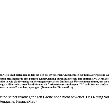
u Netto-Null beitragen, indem sie sich bei investierten Unternehmen für klimaverträgliche Ge
sten Strategien für eine positive Klimawirkung durch Investoren. Die britische NGO Fina
chulnote, wie glaubwürdig ein Vermögensverwalters Einfluss auf Unternehmen nimmt, um sie
immung zu klimarelevanten Resolutionen auf Aktionärsversammlungen. "A" steht für ein sta
uch externe Daten herangezogen. (Datenquelle: FinanceMap)
nd seiner relativ geringen Größe noch nicht bewertet. Das Rating von
atenquelle: FinanceMap)