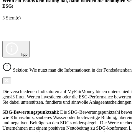
Wenn ein Fonds kein Rating hat, dann wurden die benötigten Sc
ESG)
3 Stern(e)
Tipp
Sektion: Wie nutzt man die Informationen in der Fondsdatenba
Die verschiedenen Indikatoren auf MyFairMoney bieten unterschiedlich
gemäß Ihren Werten investieren oder die ESG-Performance bewerten mö
Sie dabei unterstützen, fundierte und sinnvolle Anlageentscheidungen 
SDG-Bewertungspunktzahl
: Die SDG-Bewertungspunktzahl bewerte
wie Klimaschutz, sauberes Wasser oder hochwertige Bildung, übereins
und negativen Beiträge zu den SDGs widerspiegelt. Die Werte reiche
Unternehmen mit einem positiven Nettobeitrag zu SDG-konformen 