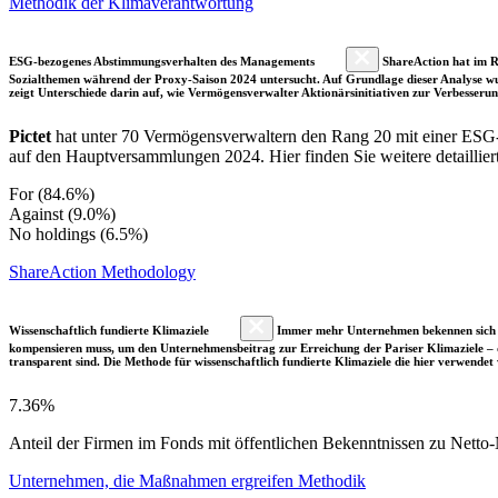
Methodik der Klimaverantwortung
ESG-bezogenes Abstimmungsverhalten des Managements
ShareAction hat im R
Sozialthemen während der Proxy-Saison 2024 untersucht. Auf Grundlage dieser Analyse wu
zeigt Unterschiede darin auf, wie Vermögensverwalter Aktionärsinitiativen zur Verbesser
Pictet
hat unter 70 Vermögensverwaltern den Rang 20 mit einer ES
auf den Hauptversammlungen 2024. Hier finden Sie weitere detaillier
For (84.6%)
Against (9.0%)
No holdings (6.5%)
ShareAction Methodology
Wissenschaftlich fundierte Klimaziele
Immer mehr Unternehmen bekennen sich fre
kompensieren muss, um den Unternehmensbeitrag zur Erreichung der Pariser Klimaziele – d
transparent sind. Die Methode für wissenschaftlich fundierte Klimaziele die hier verwendet 
7.36%
Anteil der Firmen im Fonds mit öffentlichen Bekenntnissen zu Netto-N
Unternehmen, die Maßnahmen ergreifen Methodik