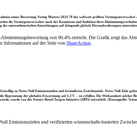
ahmen seiner Bewertung Voting Matters 2024 70 der weltweit größten Vermögensverwalter a
rden die Vermögensverwalter nach der Konsistenz und Ambition ihres Abstimmungsverhaltens
ung der unternehmerischen Auswirkungen auf dringende globale Herausforderungen unterstütze
G-Abstimmungsbewertung von 90.4% erreicht. Die Grafik zeigt das A
te Informationen auf der Seite von
ShareAction
.
iwillig zu Netto-Null Emissionszielen und formulieren Zwischenziele. Netto-Null Ziele geben
ie Begrenzung der globalen Erwärmung auf 1,5°C – zu erfüllen. Die Wirksamkeit solcher Beke
wurde, wurde von der Science Based Targets Initiative (SBTi) entwickelt. (Datenquelle: Scienc
ull Emissionszielen und verifizierten wissenschafts-basierten Zwische