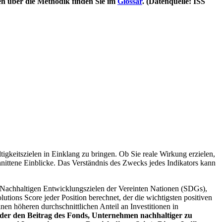
en über die Methodik finden Sie im
Glossar
. (Datenquelle: ISS
igkeitszielen in Einklang zu bringen. Ob Sie reale Wirkung erzielen,
nittene Einblicke. Das Verständnis des Zwecks jedes Indikators kann
Nachhaltigen Entwicklungszielen der Vereinten Nationen (SDGs),
ions Score jeder Position berechnet, der die wichtigsten positiven
n höheren durchschnittlichen Anteil an Investitionen in
 oder den Beitrag des Fonds, Unternehmen nachhaltiger zu