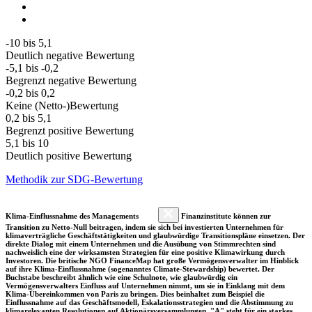
-10 bis 5,1
Deutlich negative Bewertung
-5,1 bis -0,2
Begrenzt negative Bewertung
-0,2 bis 0,2
Keine (Netto-)Bewertung
0,2 bis 5,1
Begrenzt positive Bewertung
5,1 bis 10
Deutlich positive Bewertung
Methodik zur SDG-Bewertung
Klima-Einflussnahme des Managements
Finanzinstitute können zur
Transition zu Netto-Null beitragen, indem sie sich bei investierten Unternehmen für
klimaverträgliche Geschäftstätigkeiten und glaubwürdige Transitionspläne einsetzen. Der
direkte Dialog mit einem Unternehmen und die Ausübung von Stimmrechten sind
nachweislich eine der wirksamsten Strategien für eine positive Klimawirkung durch
Investoren. Die britische NGO FinanceMap hat große Vermögensverwalter im Hinblick
auf ihre Klima-Einflussnahme (sogenanntes Climate-Stewardship) bewertet. Der
Buchstabe beschreibt ähnlich wie eine Schulnote, wie glaubwürdig ein
Vermögensverwalters Einfluss auf Unternehmen nimmt, um sie in Einklang mit dem
Klima-Übereinkommen von Paris zu bringen. Dies beinhaltet zum Beispiel die
Einflussnahme auf das Geschäftsmodell, Eskalationsstrategien und die Abstimmung zu
klimarelevanten Resolutionen auf Aktionärsversammlungen. "A" steht für ein starkes