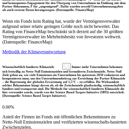
und konsequentes Engagement für den Übergang von Unternehmen im Einklang mit dem
Pariser Abkommen, F für „ungenügend“. Dafür wurden sowohl Unternehmensangaben
als auch externe Daten herangezogen. (Datenquelle: FinanceMap)
Wenn ein Fonds kein Rating hat, wurde der Vermögensverwalter
aufgrund seiner relativ geringen Größe noch nicht bewertet. Das
Rating von FinanceMap beschränkt sich derzeit auf die 30 größten
Vermögensverwalter im Mehrheitsbesitz von Investoren weltweit.
(Datenquelle: FinanceMap)
Methodik der Klimaverantwortung
Wissenschaftlich fundierte Klimaziele
Immer mehr Unternehmen bekennen
sich freiwillig zu Netto-Null Emissionszielen und formulieren Zwischenziele. Netto-Null
Ziele geben an, wie viele Emissionen ein Unternehmen bis spätestens 2050 reduzieren und
kompensieren muss, um den Unternehmensbeitrag zur Erreichung der Pariser Klimaziele
– die Begrenzung der globalen Erwärmung auf 1,5°C – zu erfüllen. Die Wirksamkeit
solcher Bekenntnisse hängt davon ab, ob die Zwischenziele glaubwürdig, wissenschaftlich
fundiert und transparent sind. Die Methode für wissenschaftlich fundierte Klimaziele die
hier verwendet wurde, wurde von der Science Based Targets Initiative (SBTi) entwickelt.
(Datenquelle: Science Based Target Initiative).
0.00%
Anteil der Firmen im Fonds mit öffentlichen Bekenntnissen zu
Netto-Null Emissionszielen und verifizierten wissenschafts-basierten
Zwischenzielen.