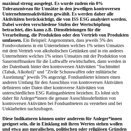
maximal streng ausgelegt. Es wurde zudem ein 0%
Toleranzniveau für Umsätze in den jeweiligen kontroversen
Unternehmensaktivitäten gewählt. Es werden daher alle
Aktivitäten berücksichtigt, die von ISS ESG analysiert werden.
Dabei werden verschiedene Stufen der Wertschöpfung
betrachtet, dies kann z.B. Dienstleistungen für die
Verarbeitung, die Produktion oder den Vertrieb von Produkten
umfassen.
Ein Beispiel: Angenommen, dass jeweils 5% des
Fondsvolumens in ein Unternehmen welches 1% seines Umsatzes
mit dem Vertrieb von alkoholischen Getränken und in ein anderes
Unternehmen welches 1% seines Umsatzes mit der Produktion von
Sauerstoffmasken für die Luftwaffe erwirtschaften, dann werden in
der Datenbank hinter den kontroversen Aktivitäten "Suchtmittel
(Tabak, Alkohol)" und "Zivile Schusswaffen oder militärische
Ausrüstung" jeweils 5% angezeigt. Fondsanbieter können einen
anderen Umfang für den Ausschluss von kontroversen Aktiviäten
definieren oder Daten über kontroverse Aktivitäten von
unterschiedlichen ESG Ratinganbietern beziehen. Es lohnt sich
daher für Anleger*innen die genaue Ausschlussdefinition von
kontroversen Aktiviäten bei Fondsanbietern zu verstehen und bei
Unklarheiten nachzufragen.
Diese Indikatoren können unter anderem für Anleger*innen
geeignet sein, die in Einklang mit ihren Werten stehen wollen
und etwa aus moralischen, politischen oder religiösen Gründen