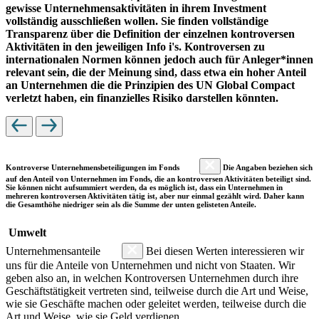
gewisse Unternehmensaktivitäten in ihrem Investment
vollständig ausschließen wollen. Sie finden vollständige
Transparenz über die Definition der einzelnen kontroversen
Aktivitäten in den jeweiligen Info i's. Kontroversen zu
internationalen Normen können jedoch auch für Anleger*innen
relevant sein, die der Meinung sind, dass etwa ein hoher Anteil
an Unternehmen die die Prinzipien des UN Global Compact
verletzt haben, ein finanzielles Risiko darstellen könnten.
Kontroverse Unternehmensbeteiligungen im Fonds
Die Angaben beziehen sich
auf den Anteil von Unternehmen im Fonds, die an kontroversen Aktivitäten beteiligt sind.
Sie können nicht aufsummiert werden, da es möglich ist, dass ein Unternehmen in
mehreren kontroversen Aktivitäten tätig ist, aber nur einmal gezählt wird. Daher kann
die Gesamthöhe niedriger sein als die Summe der unten gelisteten Anteile.
Umwelt
Unternehmensanteile
Bei diesen Werten interessieren wir
uns für die Anteile von Unternehmen und nicht von Staaten. Wir
geben also an, in welchen Kontroversen Unternehmen durch ihre
Geschäftstätigkeit vertreten sind, teilweise durch die Art und Weise,
wie sie Geschäfte machen oder geleitet werden, teilweise durch die
Art und Weise, wie sie Geld verdienen.