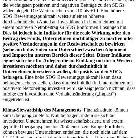
die wichtigsten positiven und negativen Beiträge zu den SDGs
widerspiegelt. Die Werte reichen von -10 bis +10. Eine höhere
SDG-Bewertungspunktzahl weist auf einen höheren
durchschnittlichen Anteil an Investitionen in Unternehmen mit
einem positiven Nettobeitrag zu SDG-konformen Lösungen hin.
Dies ist jedoch kein Indikator für die reale Wirkung oder den
Beitrag des Fonds, Unternehmen nachhaltiger zu machen oder
positive Veränderungen in der Realwirtschaft zu bewirken
(siehe auch das Video zum Unterschied zwischen Alignment
und Impact im unteren Bereich dieser Seite). Dieser Indikator
eignet sich eher für Anleger, die im Einklang mit ihren Werten
investieren möchten und daher durchschnittlich in
Unternehmen investieren wollen, die positiv zu den SDGs
beitragen.
Eine hohe SDG-Bewertungspunktzahl kann dazu
beitragen sicherzustellen, dass durchschnittlich in Unternehmen mit
positivem Nettobeitrag investiert wird; sie zeigt jedoch nicht an, dass
infolge der Investition eine Verhaltensänderung („Impact“)
eingetreten ist.
Klima-Stewardship des Managements
: Finanzinstitute können
zum Übergang zu Netto-Null beitragen, indem sie sich bei
investierten Unternehmen für wissenschaftsbasierte und extern
geprüfte Übergangspläne bis 2050 einsetzen. Einige Portfolios
können bewusst Unternehmen enthalten, die noch nicht auf dem
1,5°C-Pfad sind, um sie durch aktiven Einfluss klimafreundlicher zu