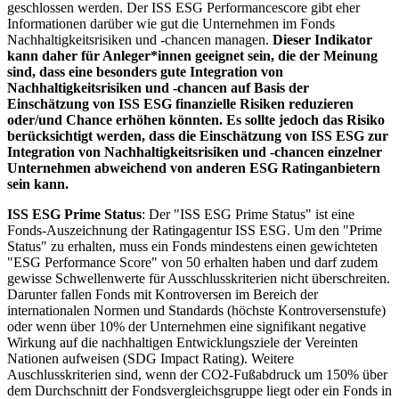
geschlossen werden. Der ISS ESG Performancescore gibt eher
Informationen darüber wie gut die Unternehmen im Fonds
Nachhaltigkeitsrisiken und -chancen managen.
Dieser Indikator
kann daher für Anleger*innen geeignet sein, die der Meinung
sind, dass eine besonders gute Integration von
Nachhaltigkeitsrisiken und -chancen auf Basis der
Einschätzung von ISS ESG finanzielle Risiken reduzieren
oder/und Chance erhöhen könnten. Es sollte jedoch das Risiko
berücksichtigt werden, dass die Einschätzung von ISS ESG zur
Integration von Nachhaltigkeitsrisiken und -chancen einzelner
Unternehmen abweichend von anderen ESG Ratinganbietern
sein kann.
ISS ESG Prime Status
: Der "ISS ESG Prime Status" ist eine
Fonds-Auszeichnung der Ratingagentur ISS ESG. Um den "Prime
Status" zu erhalten, muss ein Fonds mindestens einen gewichteten
"ESG Performance Score" von 50 erhalten haben und darf zudem
gewisse Schwellenwerte für Ausschlusskriterien nicht überschreiten.
Darunter fallen Fonds mit Kontroversen im Bereich der
internationalen Normen und Standards (höchste Kontroversenstufe)
oder wenn über 10% der Unternehmen eine signifikant negative
Wirkung auf die nachhaltigen Entwicklungsziele der Vereinten
Nationen aufweisen (SDG Impact Rating). Weitere
Auschlusskriterien sind, wenn der CO2-Fußabdruck um 150% über
dem Durchschnitt der Fondsvergleichsgruppe liegt oder ein Fonds in