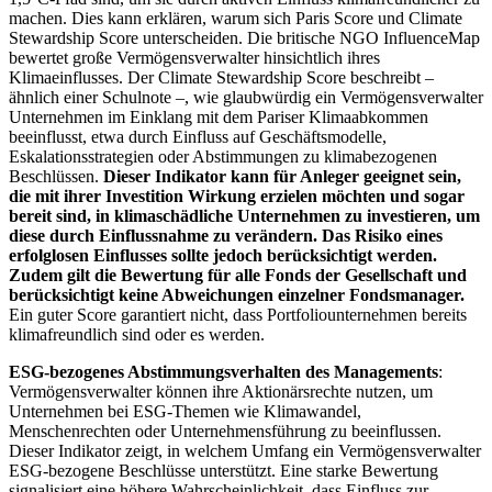
machen. Dies kann erklären, warum sich Paris Score und Climate
Stewardship Score unterscheiden. Die britische NGO InfluenceMap
bewertet große Vermögensverwalter hinsichtlich ihres
Klimaeinflusses. Der Climate Stewardship Score beschreibt –
ähnlich einer Schulnote –, wie glaubwürdig ein Vermögensverwalter
Unternehmen im Einklang mit dem Pariser Klimaabkommen
beeinflusst, etwa durch Einfluss auf Geschäftsmodelle,
Eskalationsstrategien oder Abstimmungen zu klimabezogenen
Beschlüssen.
Dieser Indikator kann für Anleger geeignet sein,
die mit ihrer Investition Wirkung erzielen möchten und sogar
bereit sind, in klimaschädliche Unternehmen zu investieren, um
diese durch Einflussnahme zu verändern. Das Risiko eines
erfolglosen Einflusses sollte jedoch berücksichtigt werden.
Zudem gilt die Bewertung für alle Fonds der Gesellschaft und
berücksichtigt keine Abweichungen einzelner Fondsmanager.
Ein guter Score garantiert nicht, dass Portfoliounternehmen bereits
klimafreundlich sind oder es werden.
ESG-bezogenes Abstimmungsverhalten des Managements
:
Vermögensverwalter können ihre Aktionärsrechte nutzen, um
Unternehmen bei ESG-Themen wie Klimawandel,
Menschenrechten oder Unternehmensführung zu beeinflussen.
Dieser Indikator zeigt, in welchem Umfang ein Vermögensverwalter
ESG-bezogene Beschlüsse unterstützt. Eine starke Bewertung
signalisiert eine höhere Wahrscheinlichkeit, dass Einfluss zur