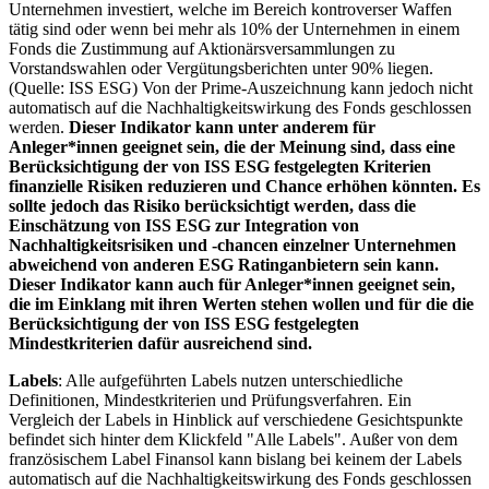
Unternehmen investiert, welche im Bereich kontroverser Waffen
tätig sind oder wenn bei mehr als 10% der Unternehmen in einem
Fonds die Zustimmung auf Aktionärsversammlungen zu
Vorstandswahlen oder Vergütungsberichten unter 90% liegen.
(Quelle: ISS ESG) Von der Prime-Auszeichnung kann jedoch nicht
automatisch auf die Nachhaltigkeitswirkung des Fonds geschlossen
werden.
Dieser Indikator kann unter anderem für
Anleger*innen geeignet sein, die der Meinung sind, dass eine
Berücksichtigung der von ISS ESG festgelegten Kriterien
finanzielle Risiken reduzieren und Chance erhöhen könnten. Es
sollte jedoch das Risiko berücksichtigt werden, dass die
Einschätzung von ISS ESG zur Integration von
Nachhaltigkeitsrisiken und -chancen einzelner Unternehmen
abweichend von anderen ESG Ratinganbietern sein kann.
Dieser Indikator kann auch für Anleger*innen geeignet sein,
die im Einklang mit ihren Werten stehen wollen und für die die
Berücksichtigung der von ISS ESG festgelegten
Mindestkriterien dafür ausreichend sind.
Labels
: Alle aufgeführten Labels nutzen unterschiedliche
Definitionen, Mindestkriterien und Prüfungsverfahren. Ein
Vergleich der Labels in Hinblick auf verschiedene Gesichtspunkte
befindet sich hinter dem Klickfeld "Alle Labels". Außer von dem
französischem Label Finansol kann bislang bei keinem der Labels
automatisch auf die Nachhaltigkeitswirkung des Fonds geschlossen