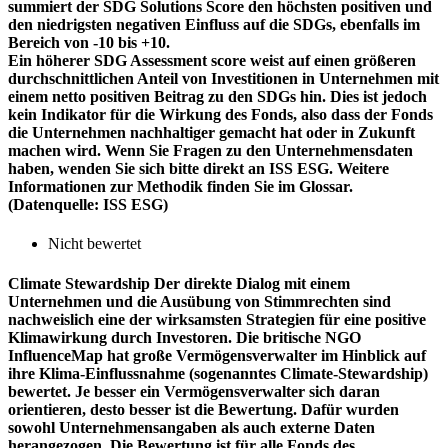
summiert der SDG Solutions Score den höchsten positiven und
den niedrigsten negativen Einfluss auf die SDGs, ebenfalls im
Bereich von -10 bis +10.
Ein höherer SDG Assessment score weist auf einen größeren
durchschnittlichen Anteil von Investitionen in Unternehmen mit
einem netto positiven Beitrag zu den SDGs hin. Dies ist jedoch
kein Indikator für die Wirkung des Fonds, also dass der Fonds
die Unternehmen nachhaltiger gemacht hat oder in Zukunft
machen wird. Wenn Sie Fragen zu den Unternehmensdaten
haben, wenden Sie sich bitte direkt an ISS ESG. Weitere
Informationen zur Methodik finden Sie im Glossar.
(Datenquelle: ISS ESG)
Nicht bewertet
Climate Stewardship
Der direkte Dialog mit einem
Unternehmen und die Ausübung von Stimmrechten sind
nachweislich eine der wirksamsten Strategien für eine positive
Klimawirkung durch Investoren. Die britische NGO
InfluenceMap hat große Vermögensverwalter im Hinblick auf
ihre Klima-Einflussnahme (sogenanntes Climate-Stewardship)
bewertet. Je besser ein Vermögensverwalter sich daran
orientieren, desto besser ist die Bewertung. Dafür wurden
sowohl Unternehmensangaben als auch externe Daten
herangezogen. Die Bewertung ist für alle Fonds des