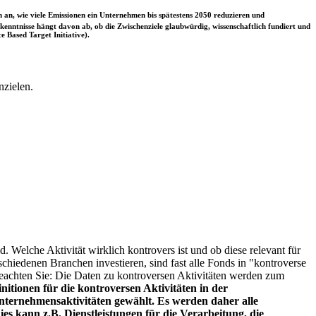
 an, wie viele Emissionen ein Unternehmen bis spätestens 2050 reduzieren und
nntnisse hängt davon ab, ob die Zwischenziele glaubwürdig, wissenschaftlich fundiert und
e Based Target Initiative).
nzielen.
. Welche Aktivität wirklich kontrovers ist und ob diese relevant für
schiedenen Branchen investieren, sind fast alle Fonds in "kontroverse
e beachten Sie: Die Daten zu kontroversen Aktivitäten werden zum
itionen für die kontroversen Aktivitäten in der
ternehmensaktivitäten gewählt. Es werden daher alle
es kann z.B. Dienstleistungen für die Verarbeitung, die