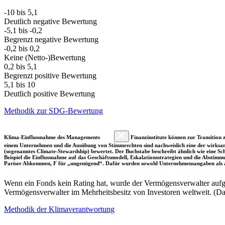
-10 bis 5,1
Deutlich negative Bewertung
-5,1 bis -0,2
Begrenzt negative Bewertung
-0,2 bis 0,2
Keine (Netto-)Bewertung
0,2 bis 5,1
Begrenzt positive Bewertung
5,1 bis 10
Deutlich positive Bewertung
Methodik zur SDG-Bewertung
Klima-Einflussnahme des Managements
Finanzinstitute können zur Transition z
einem Unternehmen und die Ausübung von Stimmrechten sind nachweislich eine der wirksam
(sogenanntes Climate-Stewardship) bewertet. Der Buchstabe beschreibt ähnlich wie eine S
Beispiel die Einflussnahme auf das Geschäftsmodell, Eskalationsstrategien und die Abst
Pariser Abkommen, F für „ungenügend“. Dafür wurden sowohl Unternehmensangaben als a
Wenn ein Fonds kein Rating hat, wurde der Vermögensverwalter aufgru
Vermögensverwalter im Mehrheitsbesitz von Investoren weltweit. (D
Methodik der Klimaverantwortung