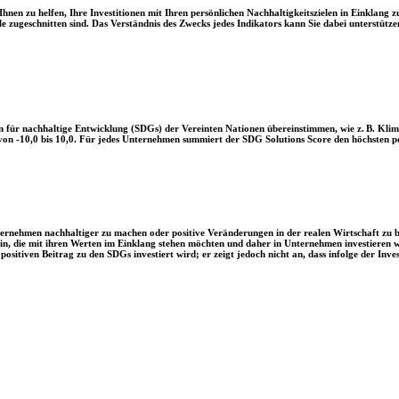
en zu helfen, Ihre Investitionen mit Ihren persönlichen Nachhaltigkeitszielen in Einklang zu
le zugeschnitten sind. Das Verständnis des Zwecks jedes Indikators kann Sie dabei unterstützen
 für nachhaltige Entwicklung (SDGs) der Vereinten Nationen übereinstimmen, wie z. B. Klim
n -10,0 bis 10,0. Für jedes Unternehmen summiert der SDG Solutions Score den höchsten posi
Unternehmen nachhaltiger zu machen oder positive Veränderungen in der realen Wirtschaft zu
 sein, die mit ihren Werten im Einklang stehen möchten und daher in Unternehmen investieren
positiven Beitrag zu den SDGs investiert wird; er zeigt jedoch nicht an, dass infolge der In