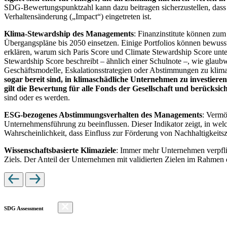
SDG-Bewertungspunktzahl kann dazu beitragen sicherzustellen, dass dur
Verhaltensänderung („Impact“) eingetreten ist.
Klima-Stewardship des Managements
: Finanzinstitute können zum
Übergangspläne bis 2050 einsetzen. Einige Portfolios können bewusst
erklären, warum sich Paris Score und Climate Stewardship Score unt
Stewardship Score beschreibt – ähnlich einer Schulnote –, wie gla
Geschäftsmodelle, Eskalationsstrategien oder Abstimmungen zu kli
sogar bereit sind, in klimaschädliche Unternehmen zu investiere
gilt die Bewertung für alle Fonds der Gesellschaft und berücks
sind oder es werden.
ESG-bezogenes Abstimmungsverhalten des Managements
: Vermö
Unternehmensführung zu beeinflussen. Dieser Indikator zeigt, in we
Wahrscheinlichkeit, dass Einfluss zur Förderung von Nachhaltigkeitszi
Wissenschaftsbasierte Klimaziele
: Immer mehr Unternehmen verpfli
Ziels. Der Anteil der Unternehmen mit validierten Zielen im Rahmen 
SDG Assessment