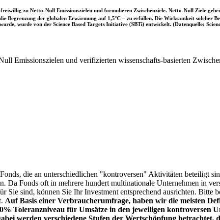
iwillig zu Netto-Null Emissionszielen und formulieren Zwischenziele. Netto-Null Ziele geben
ie Begrenzung der globalen Erwärmung auf 1,5°C – zu erfüllen. Die Wirksamkeit solcher Beke
wurde, wurde von der Science Based Targets Initiative (SBTi) entwickelt. (Datenquelle: Scienc
ull Emissionszielen und verifizierten wissenschafts-basierten Zwische
onds, die an unterschiedlichen "kontroversen" Aktivitäten beteiligt sind
sen. Da Fonds oft in mehrere hundert multinationale Unternehmen in ver
 für Sie sind, können Sie Ihr Investment entsprechend ausrichten. Bitt
t.
Auf Basis einer Verbraucherumfrage, haben wir die meisten Defin
% Toleranzniveau für Umsätze in den jeweiligen kontroversen Un
Dabei werden verschiedene Stufen der Wertschöpfung betrachtet, di