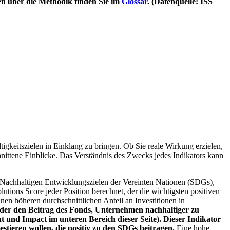
en über die Methodik finden Sie im
Glossar
. (Datenquelle: ISS
igkeitszielen in Einklang zu bringen. Ob Sie reale Wirkung erzielen,
nittene Einblicke. Das Verständnis des Zwecks jedes Indikators kann
Nachhaltigen Entwicklungszielen der Vereinten Nationen (SDGs),
ions Score jeder Position berechnet, der die wichtigsten positiven
n höheren durchschnittlichen Anteil an Investitionen in
 oder den Beitrag des Fonds, Unternehmen nachhaltiger zu
 und Impact im unteren Bereich dieser Seite). Dieser Indikator
stieren wollen, die positiv zu den SDGs beitragen.
Eine hohe